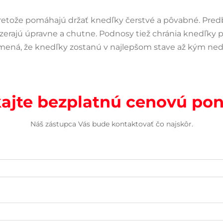
pretože pomáhajú držať knedľky čerstvé a pôvabné. Pre
zerajú úpravne a chutne. Podnosy tiež chránia knedľky p
amená, že knedľky zostanú v najlepšom stave až kým nedo
kajte bezplatnú cenovú po
Náš zástupca Vás bude kontaktovať čo najskôr.