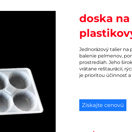
doska na 
plastiko
Jednorázový talier na 
balenie pelmenov, pon
prostrediah. Jeho širo
vrátane reštaurácií, r
je prioritou účinnosť a
Získajte cenovú
ponuku