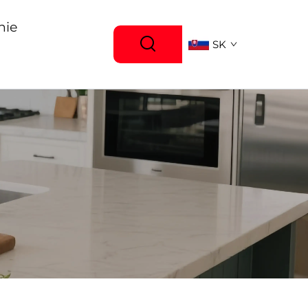
nie
SK