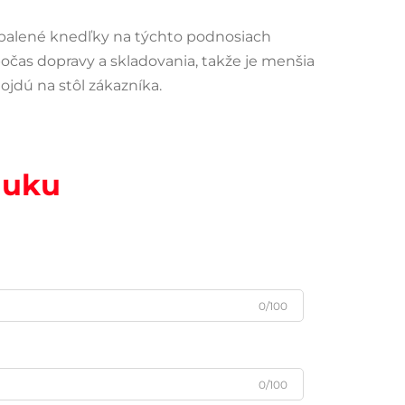
dbalené knedľky na týchto podnosiach
očas dopravy a skladovania, takže je menšia
jdú na stôl zákazníka.
nuku
0/100
0/100