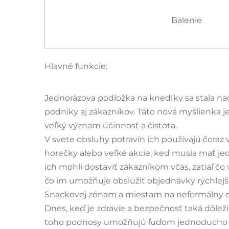
Balenie
Hlavné funkcie:
Jednorázova podložka na knedľky sa stala na
podniky aj zákazníkov. Táto nová myšlienka j
veľký význam účinnosť a čistota.
V svete obsluhy potravín ich používajú čora
horečky alebo veľké akcie, keď musia mať jed
ich mohli dostaviť zákazníkom včas, zatiaľ čo
čo im umožňuje obslúžiť objednávky rýchlejši
Snackovej zónam a miestam na neformálny obed 
Dnes, keď je zdravie a bezpečnosť taká dôlež
toho podnosy umožňujú ľuďom jednoducho si u