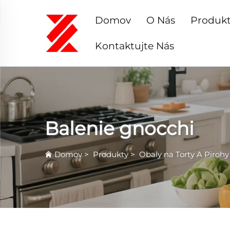
Domov
O Nás
Produk
Kontaktujte Nás
Balenie gnocchi
Domov
>
Produkty
>
Obaly na Torty A Pirohy