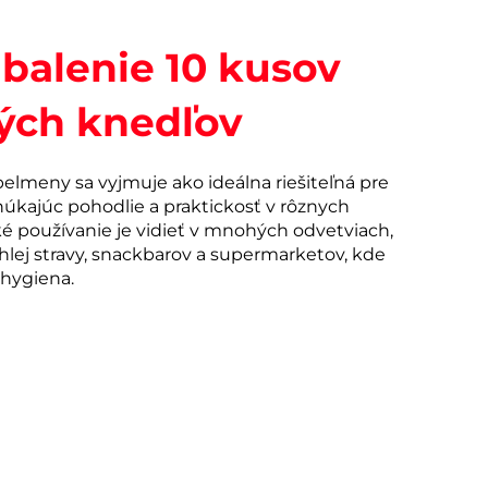
balenie 10 kusov
vých knedľov
pelmeny sa vyjmuje ako ideálna riešiteľná pre
úkajúc pohodlie a praktickosť v rôznych
ké používanie je vidieť v mnohých odvetviach,
ýchlej stravy, snackbarov a supermarketov, kde
 hygiena.