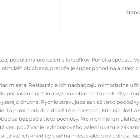
Štand
ozaj populárna pre balenie knedľkov. Ponúka spoustu vý
e obzvlášť obľúbená, pretože je super pohodlná a praktic
z viac miesta. Reštaurácie ich nachádzajú mimoriadne už
lo pripravené rýchlo a vyzerá dobre. Tieto podložky umo
 vyzerajú chutne. Rýchlo stravujúce sa tiež tieto podložk
e. To je mimoriadne dôležité v miestach, kde rýchlosť a
sa tiež páčia tieto podnosy. Pre nich nie len uľahčujú 
itá vec, používanie jednorázového balení ukazuje zákazní
žívať ich knedľky buď na mieste alebo na odnést, bez p