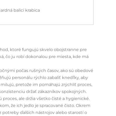
ardná balicí krabica
hod, ktoré fungujú skvelo obojstranne pre
ká, čo ju robí dokonalou pre miesta, kde má
itočnými počas rušných časov, ako sú obedové
žňujú personálu rýchlo zabaliť knedľky, aby
y milujú, pretože im pomáhajú zrýchliť proces,
 konzistenciu držať zákazníkov spokojných.
proces, ale držia všetko čisté a hygienické.
kom, že ich jedlo je spracované čisto. Okrem
otreby ďalších nástrojov alebo starostí o