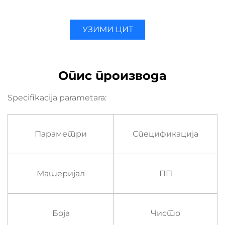
УЗИМИ ЦИТ
Опис производа
Specifikacija parametara:
Параметри
Спецификација
Материјал
ПП
Боја
Чисто