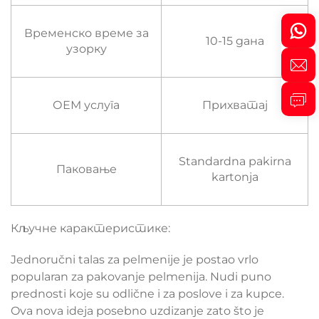
Временско време за
10-15 дана
узорку
ОЕМ услуга
Прихватај
Standardna pakirna
Паковање
kartonja
Кључне карактеристике:
Jednoručni talas za pelmenije je postao vrlo
popularan za pakovanje pelmenija. Nudi puno
prednosti koje su odlične i za poslove i za kupce.
Ova nova ideja posebno uzdizanje zato što je