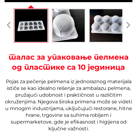
талас за упаковање пелмена
од пластике са 10 јединица
Pojas za pečenje pelmena iz jednoraznog materijala
ističe se kao idealno rešenje za ambalazu pelmena,
pružajući udobnost i praktičnost u različitim
okruženjima. Njegova široka primena može se videti
u mnogim industrijama, uključujući restorane, hitne
hrane, trgovine sa suhima robljem i
supermarketove, gde je efikasnost i higijena od
ključne važnosti.