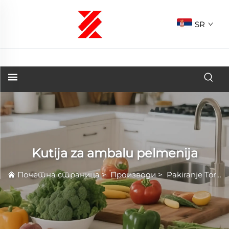
SR
Kutija za ambalu pelmenija
Почетна страница
>
Производи
>
Pakiranje Torti i Dimplja