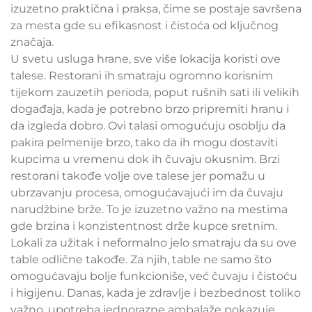
izuzetno praktična i praksa, čime se postaje savršena
za mesta gde su efikasnost i čistoća od ključnog
značaja.
U svetu usluga hrane, sve više lokacija koristi ove
talese. Restorani ih smatraju ogromno korisnim
tijekom zauzetih perioda, poput rušnih sati ili velikih
događaja, kada je potrebno brzo pripremiti hranu i
da izgleda dobro. Ovi talasi omogućuju osoblju da
pakira pelmenije brzo, tako da ih mogu dostaviti
kupcima u vremenu dok ih čuvaju okusnim. Brzi
restorani takođe volje ove talese jer pomažu u
ubrzavanju procesa, omogućavajući im da čuvaju
narudžbine brže. To je izuzetno važno na mestima
gde brzina i konzistentnost drže kupce sretnim.
Lokali za užitak i neformalno jelo smatraju da su ove
table odlične takođe. Za njih, table ne samo što
omogućavaju bolje funkcioniše, već čuvaju i čistoću
i higijenu. Danas, kada je zdravlje i bezbednost toliko
važno, upotreba jednorazne ambalaže pokazuje