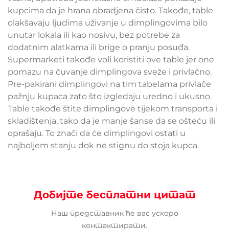
kupcima da je hrana obradjena čisto. Takođe, table
olakšavaju ljudima uživanje u dimplingovima bilo
unutar lokala ili kao nosivu, bez potrebe za
dodatnim alatkama ili brige o pranju posuđa.
Supermarketi takođe voli koristiti ove table jer one
pomazu na čuvanje dimplingova sveže i privlačno.
Pre-pakirani dimplingovi na tim tabelama privlače
pažnju kupaca zato što izgledaju uredno i ukusno.
Table takođe štite dimplingove tijekom transporta i
skladištenja, tako da je manje šanse da se ošteću ili
oprašaju. To znači da će dimplingovi ostati u
najboljem stanju dok ne stignu do stoja kupca.
Добијте бесплатни цитат
Наш представник ће вас ускоро
контактирати.