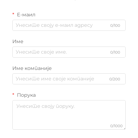
Е-маил
0/100
Име
0/100
Име компаније
0/200
Порука
0/1000