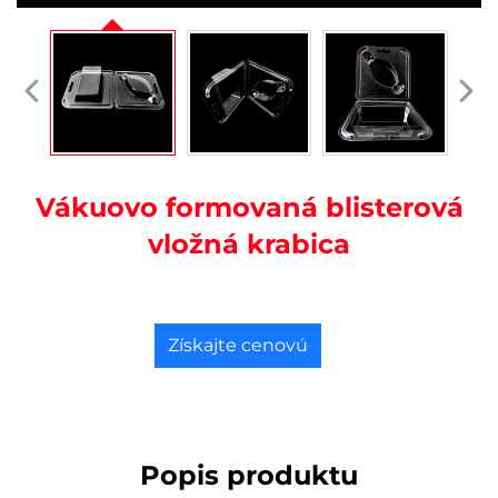
Vákuovo formovaná blisterová
vložná krabica
Získajte cenovú
ponuku
Popis produktu