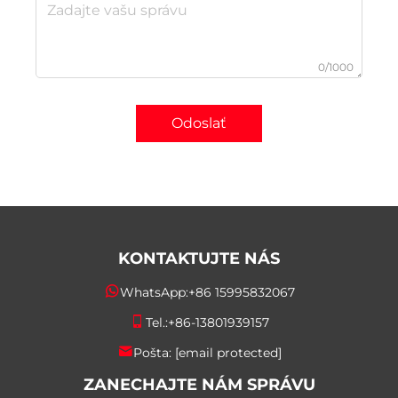
0/1000
Odoslať
KONTAKTUJTE NÁS
WhatsApp:
+86 15995832067
Tel.:
+86-13801939157
Pošta:
[email protected]
ZANECHAJTE NÁM SPRÁVU