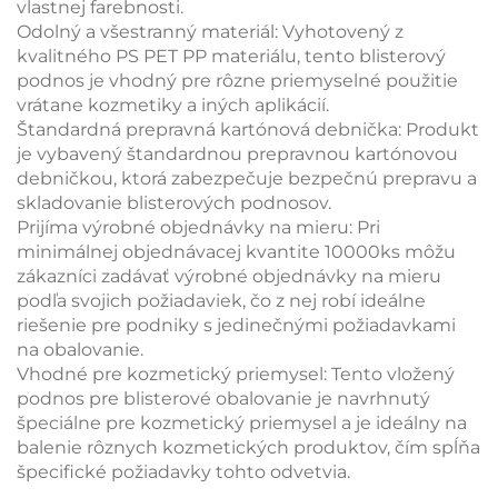
vlastnej farebnosti.
Odolný a všestranný materiál: Vyhotovený z
kvalitného PS PET PP materiálu, tento blisterový
podnos je vhodný pre rôzne priemyselné použitie
vrátane kozmetiky a iných aplikácií.
Štandardná prepravná kartónová debnička: Produkt
je vybavený štandardnou prepravnou kartónovou
debničkou, ktorá zabezpečuje bezpečnú prepravu a
skladovanie blisterových podnosov.
Prijíma výrobné objednávky na mieru: Pri
minimálnej objednávacej kvantite 10000ks môžu
zákazníci zadávať výrobné objednávky na mieru
podľa svojich požiadaviek, čo z nej robí ideálne
riešenie pre podniky s jedinečnými požiadavkami
na obalovanie.
Vhodné pre kozmetický priemysel: Tento vložený
podnos pre blisterové obalovanie je navrhnutý
špeciálne pre kozmetický priemysel a je ideálny na
balenie rôznych kozmetických produktov, čím spĺňa
špecifické požiadavky tohto odvetvia.