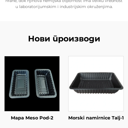
hrane, dok njihova hemijska otpornost ima veliku vrednost
u laboratorijumskim i industrijskim okruženjima.
Нови производи
Mapa Meso Pod-2
Morski namirnice Talj-1