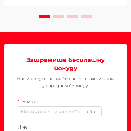
Затражите бесплатну
понуду
Наши представник ће вас контактирати
у наредном периоду.
Е-маил
0/100
Име