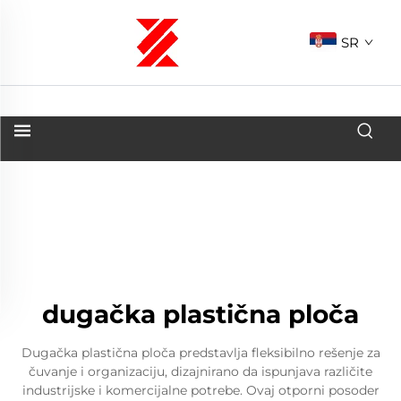
SR
dugačka plastična ploča
Dugačka plastična ploča predstavlja fleksibilno rešenje za
čuvanje i organizaciju, dizajnirano da ispunjava različite
industrijske i komercijalne potrebe. Ovaj otporni posoder