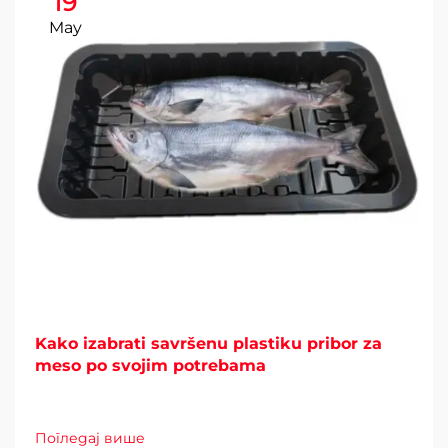
19
May
Kako izabrati savršenu plastiku pribor za
meso po svojim potrebama
Погледај више