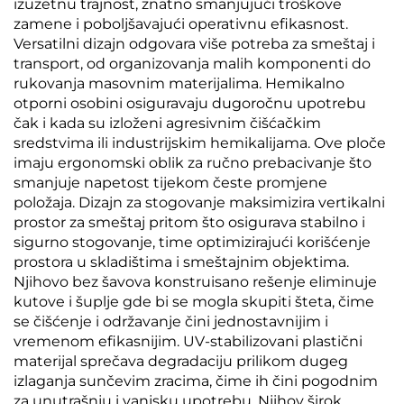
izuzetnu trajnost, znatno smanjujući troškove
zamene i poboljšavajući operativnu efikasnost.
Versatilni dizajn odgovara više potreba za smeštaj i
transport, od organizovanja malih komponenti do
rukovanja masovnim materijalima. Hemikalno
otporni osobini osiguravaju dugoročnu upotrebu
čak i kada su izloženi agresivnim čišćačkim
sredstvima ili industrijskim hemikalijama. Ove ploče
imaju ergonomski oblik za ručno prebacivanje što
smanjuje napetost tijekom česte promjene
položaja. Dizajn za stogovanje maksimizira vertikalni
prostor za smeštaj pritom što osigurava stabilno i
sigurno stogovanje, time optimizirajući korišćenje
prostora u skladištima i smeštajnim objektima.
Njihovo bez šavova konstruisano rešenje eliminuje
kutove i šuplje gde bi se mogla skupiti šteta, čime
se čišćenje i održavanje čini jednostavnijim i
vremenom efikasnijim. UV-stabilizovani plastični
materijal sprečava degradaciju prilikom dugeg
izlaganja sunčevim zracima, čime ih čini pogodnim
za unutrašnju i vanjsku upotrebu. Njihov širok