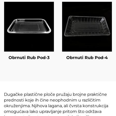
Obrnuti Rub Pod-3
Obrnuti Rub Pod-4
Dugačke plastične ploče pružaju brojne praktične
prednosti koje ih čine neophodnim u različitim
okruženjima. Njihova lagana, ali čvrsta konstrukcija
omogućava lako upravljanje pritom što održava