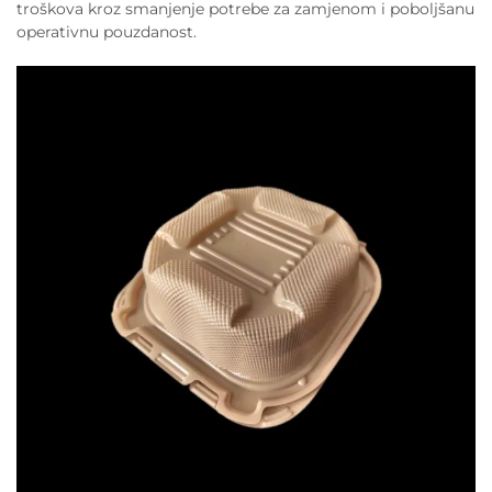
troškova kroz smanjenje potrebe za zamjenom i poboljšanu
operativnu pouzdanost.