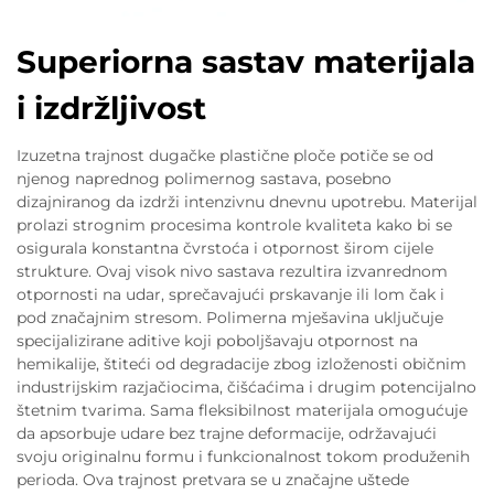
Superiorna sastav materijala
i izdržljivost
Izuzetna trajnost dugačke plastične ploče potiče se od
njenog naprednog polimernog sastava, posebno
dizajniranog da izdrži intenzivnu dnevnu upotrebu. Materijal
prolazi strognim procesima kontrole kvaliteta kako bi se
osigurala konstantna čvrstoća i otpornost širom cijele
strukture. Ovaj visok nivo sastava rezultira izvanrednom
otpornosti na udar, sprečavajući prskavanje ili lom čak i
pod značajnim stresom. Polimerna mješavina uključuje
specijalizirane aditive koji poboljšavaju otpornost na
hemikalije, štiteći od degradacije zbog izloženosti običnim
industrijskim razjačiocima, čišćaćima i drugim potencijalno
štetnim tvarima. Sama fleksibilnost materijala omogućuje
da apsorbuje udare bez trajne deformacije, održavajući
svoju originalnu formu i funkcionalnost tokom produženih
perioda. Ova trajnost pretvara se u značajne uštede