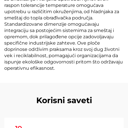
raspon tolerancije temperature omogućava
upotrebu u različitim okruženjima, od hladnjaka za
smeštaj do topla obrađivačka područja.
Standardizovane dimenzije omogućavaju
integraciju sa postojećim sistemima za smeštaj i
opremom, dok prilagođene opcije zadovoljavaju
specifične industrijske zahteve. Ove ploče
doprinose održivim praksama kroz svoj dug životni
vek i reciklabilnost, pomagajući organizacijama da
ispunje ekološke odgovornosti pritom što održavaju
operativnu efikasnost.
Korisni saveti