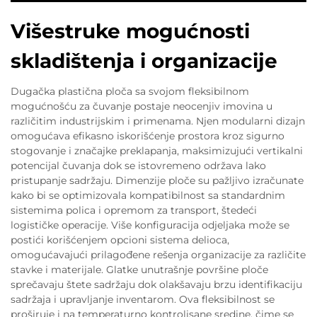
Višestruke mogućnosti
skladištenja i organizacije
Dugačka plastična ploča sa svojom fleksibilnom
mogućnošću za čuvanje postaje neocenjiv imovina u
različitim industrijskim i primenama. Njen modularni dizajn
omogućava efikasno iskorišćenje prostora kroz sigurno
stogovanje i značajke preklapanja, maksimizujući vertikalni
potencijal čuvanja dok se istovremeno održava lako
pristupanje sadržaju. Dimenzije ploče su pažljivo izračunate
kako bi se optimizovala kompatibilnost sa standardnim
sistemima polica i opremom za transport, štedeći
logističke operacije. Više konfiguracija odjeljaka može se
postići korišćenjem opcioni sistema delioca,
omogućavajući prilagođene rešenja organizacije za različite
stavke i materijale. Glatke unutrašnje površine ploče
sprečavaju štete sadržaju dok olakšavaju brzu identifikaciju
sadržaja i upravljanje inventarom. Ova fleksibilnost se
proširuje i na temperaturno kontrolisane sredine, čime se