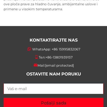
ove ploče prave za hladno čuvanje, ambijentalne uslove i
primene u visokim temperaturama.
KONTAKTIRAJTE NAS
WhatsApp:
+86 15995832067
Тел:
+86-13801939157
Mail:
[email protected]
OSTAVITE NAM PORUKU
Pošalji sada