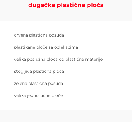
dugačka plastična ploča
crvena plastična posuda
plastikane ploče sa odjeljacima
velika poslužna ploča od plastične materije
stogljiva plastična ploča
zelena plastična posuda
velike jednoručne ploče