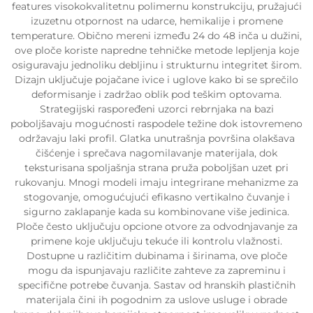
features visokokvalitetnu polimernu konstrukciju, pružajući
izuzetnu otpornost na udarce, hemikalije i promene
temperature. Obično mereni između 24 do 48 inča u dužini,
ove ploče koriste napredne tehničke metode lepljenja koje
osiguravaju jednoliku debljinu i strukturnu integritet širom.
Dizajn uključuje pojačane ivice i uglove kako bi se sprečilo
deformisanje i zadržao oblik pod teškim optovama.
Strategijski raspoređeni uzorci rebrnjaka na bazi
poboljšavaju mogućnosti raspodele težine dok istovremeno
održavaju laki profil. Glatka unutrašnja površina olakšava
čišćenje i sprečava nagomilavanje materijala, dok
teksturisana spoljašnja strana pruža poboljšan uzet pri
rukovanju. Mnogi modeli imaju integrirane mehanizme za
stogovanje, omogućujući efikasno vertikalno čuvanje i
sigurno zaklapanje kada su kombinovane više jedinica.
Ploče često uključuju opcione otvore za odvodnjavanje za
primene koje uključuju tekuće ili kontrolu vlažnosti.
Dostupne u različitim dubinama i širinama, ove ploče
mogu da ispunjavaju različite zahteve za zapreminu i
specifične potrebe čuvanja. Sastav od hranskih plastičnih
materijala čini ih pogodnim za uslove usluge i obrade