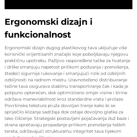
Ergonomski dizajn i
funkcionalnost
Ergonomski dizajn dugog plastikovog tava uključuje više
korisnički orijentisanih značajki koje poboljšavaju njegovu
praktičnu upotrebu. Pažljivo raspoređene tačke za hvatanje
i drške smanjuju napetost prilikom podizanja i prenošenja,
štedeći sigurnije rukovanje i smanjujući rizik od ozbiljnih
ozbiljnosti na radnom mestu. Uravnoteženo distribuiranje
težine tava osigurava stabilnu transportiranje čak i kada je
potpuno opterećen, dok optimizirano omjer visine i širine
održava manevrabilnost kroz standardne vrata i prolaze.
Površinska tekstura pruža dovoljan trenje kako bi se
spriječilo klizanje sadržaja dok ostaje dovoljno glatka za
lako čišćenje. Strategski postavljeni pojačavanja duž baze i
strana sprečavaju propadanje prilikom prenošenja teških
tereta, održavajući strukturalnu integritet tava tijekom