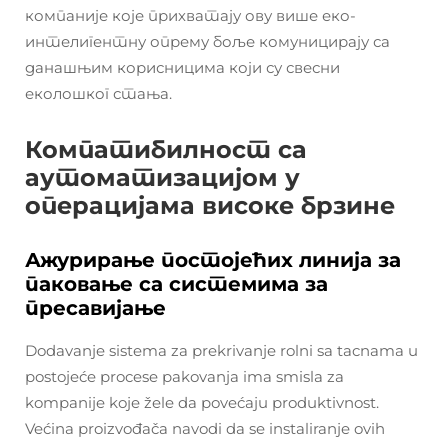
компаније које прихватају ову више еко-
интелигентну опрему боље комуницирају са
данашњим корисницима који су свесни
еколошког стања.
Компатибилност са
аутоматизацијом у
операцијама високе брзине
Ажурирање постојећих линија за
паковање са системима за
пресавијање
Dodavanje sistema za prekrivanje rolni sa tacnama u
postojeće procese pakovanja ima smisla za
kompanije koje žele da povećaju produktivnost.
Većina proizvođača navodi da se instaliranje ovih