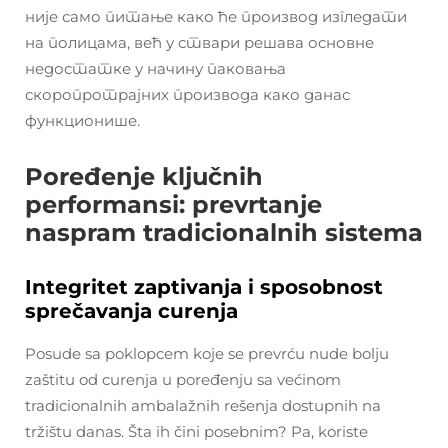
није само питање како ће производ изгледати
на полицама, већ у ствари решава основне
недостатке у начину паковања
скоропротрајних производа како данас
функционише.
Poređenje ključnih
performansi: prevrtanje
naspram tradicionalnih sistema
Integritet zaptivanja i sposobnost
sprečavanja curenja
Posude sa poklopcem koje se prevrću nude bolju
zaštitu od curenja u poređenju sa većinom
tradicionalnih ambalažnih rešenja dostupnih na
tržištu danas. Šta ih čini posebnim? Pa, koriste