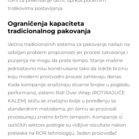
rolni za prekrivanje tacni, uprkos početnim
troškovima postavljanja.
Ograničenja kapaciteta
tradicionalnog pakovanja
Većina tradicionalnih sistema za pakovanje nailazi na
ozbiljan problem propusnosti jer procesi zatvaranja i
punjenja ne mogu da prate tempo. Starije mašine
jednostavno nisu konstruisane tako da izdrže brzinu
koju moderni proizvodni procesi zahtevaju danas.
Kada kompanije analiziraju stvarne brojke u pogledu
performansi, sistemi Roll Over Wrap (ROTIRAJUĆE
KALEM) ističu se značajno bolje u poređenju sa
standardnim metodama, pri čemu se proizvodi
procesuiraju znatno bržim tempom. Kompanije iz
različitih sektora postigle su vidljive rezultate nakon
prelaska na ROR tehnologiju. Jedan proizvođač