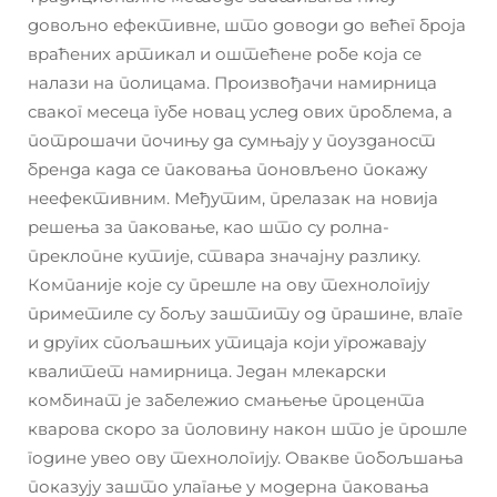
довољно ефективне, што доводи до већег броја
враћених артикал и оштећене робе која се
налази на полицама. Произвођачи намирница
сваког месеца губе новац услед ових проблема, а
потрошачи почињу да сумњају у поузданост
бренда када се паковања поновљено покажу
неефективним. Међутим, прелазак на новија
решења за паковање, као што су ролна-
преклопне кутије, ствара значајну разлику.
Компаније које су прешле на ову технологију
приметиле су бољу заштиту од прашине, влаге
и других спољашњих утицаја који угрожавају
квалитет намирница. Један млекарски
комбинат је забележио смањење процента
кварова скоро за половину након што је прошле
године увео ову технологију. Овакве побољшања
показују зашто улагање у модерна паковања