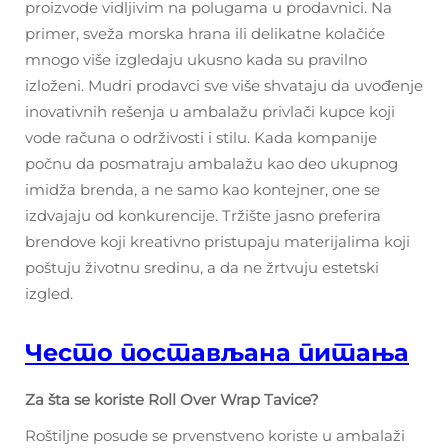
proizvode vidljivim na polugama u prodavnici. Na
primer, sveža morska hrana ili delikatne kolačiće
mnogo više izgledaju ukusno kada su pravilno
izloženi. Mudri prodavci sve više shvataju da uvođenje
inovativnih rešenja u ambalažu privlači kupce koji
vode računa o održivosti i stilu. Kada kompanije
počnu da posmatraju ambalažu kao deo ukupnog
imidža brenda, a ne samo kao kontejner, one se
izdvajaju od konkurencije. Tržište jasno preferira
brendove koji kreativno pristupaju materijalima koji
poštuju životnu sredinu, a da ne žrtvuju estetski
izgled.
Често постављана питања
Za šta se koriste Roll Over Wrap Tavice?
Roštiljne posude se prvenstveno koriste u ambalaži