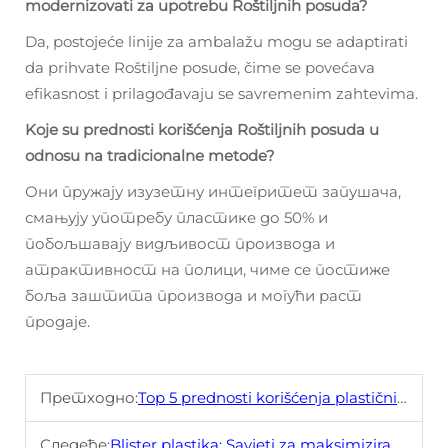
modernizovati za upotrebu Roštiljnih posuda?
Da, postojeće linije za ambalažu mogu se adaptirati
da prihvate Roštiljne posude, čime se povećava
efikasnost i prilagođavaju se savremenim zahtevima.
Koje su prednosti korišćenja Roštiljnih posuda u
odnosu na tradicionalne metode?
Они пружају изузетну интегритет запушача,
смањују употребу пластике до 50% и
побољшавају видљивост производа и
атрактивност на полици, чиме се постиже
боља заштита производа и могући раст
продаје.
Претходно:
Top 5 prednosti korišćenja plastičnih ploča za meso u ambalaži hrane
Следеће:
Blister plastika: Savjeti za maksimiziranje efikasnosti ambalaže