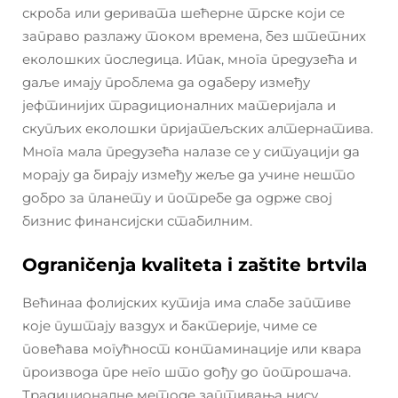
скроба или деривата шећерне трске који се
заправо разлажу током времена, без штетних
еколошких последица. Ипак, многа предузећа и
даље имају проблема да одаберу између
јефтинијих традиционалних материјала и
скупљих еколошки пријатељских алтернатива.
Многа мала предузећа налазе се у ситуацији да
морају да бирају између жеље да учине нешто
добро за планету и потребе да одрже свој
бизнис финансијски стабилним.
Ograničenja kvaliteta i zaštite brtvila
Већинаа фолијских кутија има слабе заптиве
које пуштају ваздух и бактерије, чиме се
повећава могућност контаминације или квара
производа пре него што дођу до потрошача.
Традиционалне методе заптивања нису