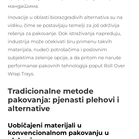
мандатима.
Inovacije u oblasti biorazgradivih alternativa su na
vidiku, čime se postavljaju temelji za još održivija
rešenja za pakovanje. Dok istraživanja napreduju,
industrija može očekivati širu primenu takvih
materijala, nudeći potrošačima i poslovnim
subjektima zelenije opcije, a da pritom ne naruše
performanse pakovnih tehnologija poput Roll Over
Wrap Trays.
Tradicionalne metode
pakovanja: pjenasti plehovi i
alternative
Uobičajeni materijali u
konvencionalnom pakovanju u