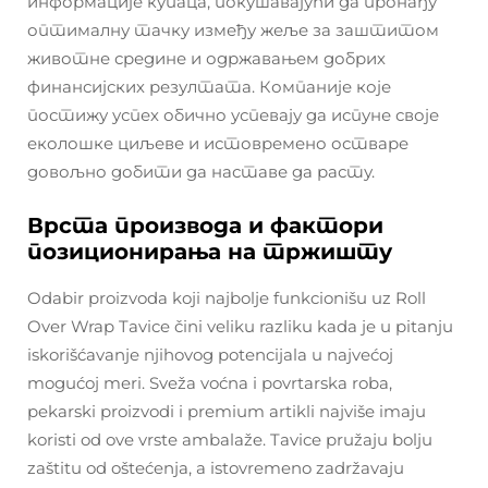
информације купаца, покушавајући да пронађу
оптималну тачку између жеље за заштитом
животне средине и одржавањем добрих
финансијских резултата. Компаније које
постижу успех обично успевају да испуне своје
еколошке циљеве и истовремено остваре
довољно добити да наставе да расту.
Врста производа и фактори
позиционирања на тржишту
Odabir proizvoda koji najbolje funkcionišu uz Roll
Over Wrap Tavice čini veliku razliku kada je u pitanju
iskorišćavanje njihovog potencijala u najvećoj
mogućoj meri. Sveža voćna i povrtarska roba,
pekarski proizvodi i premium artikli najviše imaju
koristi od ove vrste ambalaže. Tavice pružaju bolju
zaštitu od oštećenja, a istovremeno zadržavaju