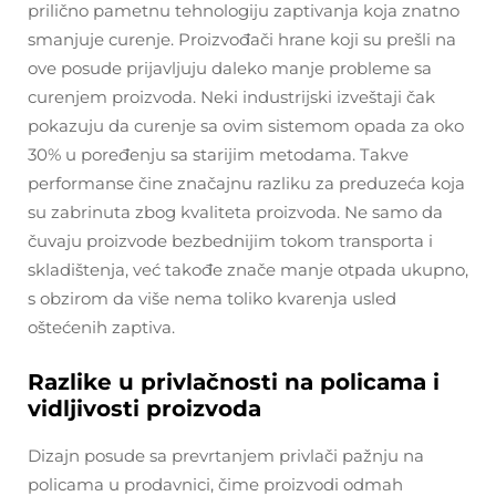
prilično pametnu tehnologiju zaptivanja koja znatno
smanjuje curenje. Proizvođači hrane koji su prešli na
ove posude prijavljuju daleko manje probleme sa
curenjem proizvoda. Neki industrijski izveštaji čak
pokazuju da curenje sa ovim sistemom opada za oko
30% u poređenju sa starijim metodama. Takve
performanse čine značajnu razliku za preduzeća koja
su zabrinuta zbog kvaliteta proizvoda. Ne samo da
čuvaju proizvode bezbednijim tokom transporta i
skladištenja, već takođe znače manje otpada ukupno,
s obzirom da više nema toliko kvarenja usled
oštećenih zaptiva.
Razlike u privlačnosti na policama i
vidljivosti proizvoda
Dizajn posude sa prevrtanjem privlači pažnju na
policama u prodavnici, čime proizvodi odmah