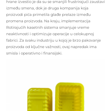
hrane izvestio je da su se smanjili frustrirajući zaustavi
između smena, dok je druga kompanija koja
proizvodi pića primetila glađe prelaze između
promena proizvoda. Na kraju, implementacija
Rotirajućih kasetnih sistema smanjuje vreme
neaktivnosti i optimizuje operacije u celokupnoj
fabrici. Za svaku industriju u kojoj je brzo pakovanje
proizvoda od ključne važnosti, ovaj napredak ima
smisla i operativno i finansijski.