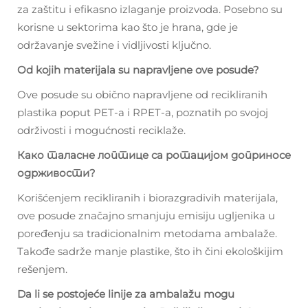
za zaštitu i efikasno izlaganje proizvoda. Posebno su
korisne u sektorima kao što je hrana, gde je
održavanje svežine i vidljivosti ključno.
Od kojih materijala su napravljene ove posude?
Ove posude su obično napravljene od recikliranih
plastika poput PET-a i RPET-a, poznatih po svojoj
održivosti i mogućnosti reciklaže.
Како таласне лоптице са ротацијом доприносе
одрживости?
Korišćenjem recikliranih i biorazgradivih materijala,
ove posude značajno smanjuju emisiju ugljenika u
poređenju sa tradicionalnim metodama ambalaže.
Takođe sadrže manje plastike, što ih čini ekološkijim
rešenjem.
Da li se postojeće linije za ambalažu mogu