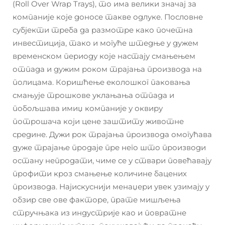
(Roll Over Wrap Trays), то има велики значај за
компаније које доносе такве одлуке. Пословне
субјекти треба да размотре како почетна
инвестиција, тако и могуће штедње у дужем
временском периоду које настају смањењем
отпада и дужим роком трајања производа на
полицама. Коришћење еколошког паковања
смањује трошкове уклањања отпада и
побољшава имиџ компаније у оквиру
потрошача који цене заштиту животне
средине. Дужи рок трајања производа омогућава
дуже трајање продаје пре него што производи
остану непродати, чиме се у ствари повећавају
профити кроз смањење количине бацених
производа. Најискуснији менаџери увек узимају у
обзир све ове факторе, прате мишљења
стручњака из индустрије као и повратне