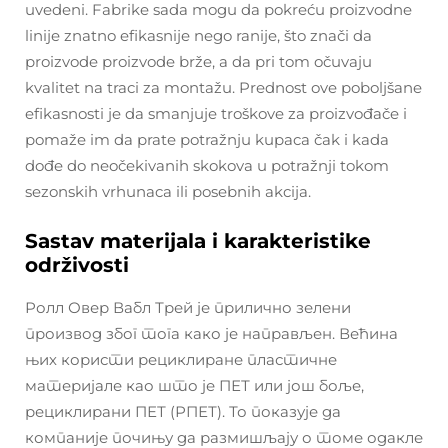
uvedeni. Fabrike sada mogu da pokreću proizvodne
linije znatno efikasnije nego ranije, što znači da
proizvode proizvode brže, a da pri tom očuvaju
kvalitet na traci za montažu. Prednost ove poboljšane
efikasnosti je da smanjuje troškove za proizvođače i
pomaže im da prate potražnju kupaca čak i kada
dođe do neočekivanih skokova u potražnji tokom
sezonskih vrhunaca ili posebnih akcija.
Sastav materijala i karakteristike
održivosti
Ролл Овер Вабл Трей је прилично зелени
производ због тога како је направљен. Већина
њих користи рециклиране пластичне
материјале као што је ПЕТ или још боље,
рециклирани ПЕТ (РПЕТ). То показује да
компаније почињу да размишљају о томе одакле