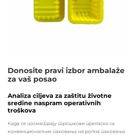
Donosite pravi izbor ambalaže
za vaš posao
Analiza ciljeva za zaštitu životne
sredine naspram operativnih
troškova
Када се посматрају трошкови преласка са
конвенционалних паковања на ролна паковања