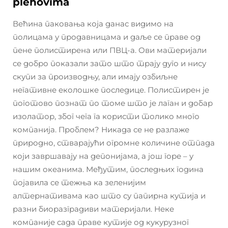
plehovima
Већина паковања која данас видимо на
полицама у продавницама и даље се праве од
пене полистирена или ПВЦ-а. Ови материјали
се добро показали зато што трају дуго и нису
скупи за производњу, али имају озбиљне
негативне еколошке последице. Полистирен је
поготово познат по томе што је лаган и добар
изолатор, због чега га користи толико много
компанија. Проблем? Никада се не разлаже
природно, стварајући огромне количине отпада
који завршавају на депонијама, а још горе – у
нашим океанима. Међутим, последњих година
појавила се тежња ка зеленијим
алтернативама као што су папирна кутија и
разни биоразградиви материјали. Неке
компаније сада праве кутије од кукурузног