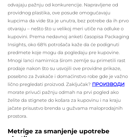
odvajaju pažnju od konkurencije. Napravljene od
providnog plastika, ove posude omogućavaju
kupcima da vide šta je unutra, bez potrebe da ih prvo
otvaraju – nešto što u velikoj meri utiče na odluke o
kupovini. Prema nedavnoj anketi časopisa Packaging
Insights, oko 68% potrošača kaže da će podignuti
predmete koje mogu da pogledaju pre kupovine.
Mnogi lanci namirnica širom zemlje su primetili rast
prodaje nakon što su usvojili ove providne prikaze,
posebno za žvakače i domaćinstvo robe gde je važno
lično pregledati proizvod. Zaključak?
ПРОИЗВОДИ
morate privući pažnju odmah na prvi pogled ako
želite da stignete do košara za kupovinu i na kraju
jačate prisustvo brenda u gužvama maloprodajnih
prostora.
Metrige za smanjenje upotrebe