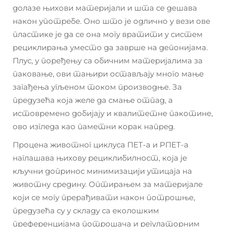
долазе њихови материјали и шта се дешава
након употребе. Оно што је одлично у вези ове
пластике је да се она могу вратити у систем
рециклирања уместо да заврше на депонијама.
Плус, у поређењу са обичним материјалима за
паковање, ови тањири остављају много мање
загађења угљеном током производње. За
предузећа која желе да смање отпад, а
истовремено добијају и квалитетне пакотине,
ово изгледа као паметни корак напред.
Процена животног циклуса ПЕТ-а и РПЕТ-а
наглашава њихову рециклибилност, која је
кључни допринос минимизацији утицаја на
животну средину. Оптирањем за материјале
који се могу прерађивати након потрошње,
предузећа су у складу са еколошким
преференцијама потрошача и регулаторним