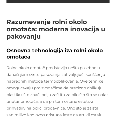
Razumevanje rolni okolo
omotača: moderna inovacija u
pakovanju
Osnovna tehnologija iza rolni okolo
omotača
Rolna okolo omotač predstavlja nešto posebno u
današnjem svetu pakovanja zahvaljujući korišćenju
naprednih metoda termooblikovanja. Ove tehnike
omogućavaju proizvođačima da precizno oblikuju
plastiku, što znači bolju zaštitu za bilo šta što se nalazi
unutar omotača, a da pri tom ostane estetski
prihvatljiv na polici prodavnice. Ono što je zaista
zanimljivo kod ovog pristupa jeste da artikli ostaju