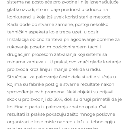
sistema na postojeće proizvodne linije iznenađujuće
glatko izvodi, što im daje prednost u odnosu na
konkurenciju koja još uvek koristi starije metode.
Kada dođe do stvarne zamene, postoji nekoliko
tehničkih aspekata koje treba uzeti u obzir.
Instalacija obično zahteva prilagođavanje opreme za
rukovanje posebnim pozicioniranjem tacni i
drugačijim procesom zatvaranja koji sistemi sa
rolnama zahtevaju. U praksi, ovo znači glađe kretanje
proizvoda kroz liniju i manje prekida u radu.
Stručnjaci za pakovanje često dele studije slučaja u
kojima su fabrike postigle stvarne rezultate nakon
sprovođenja ovih promena. Neki objekti su prijavili
skok u proizvodnji do 30%, dok su drugi primetili da je
količina otpada iz pakovanja znatno opala. Ovi
rezultati iz prakse pokazuju zašto mnoge poslovne
organizacije koje misle napred ulažu u tehnologiju