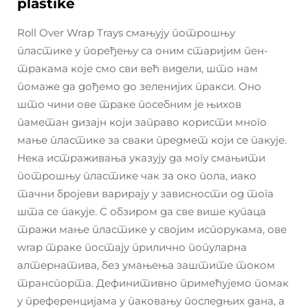
plastike
Roll Over Wrap Trays смањују потрошњу
пластике у поређењу са оним старијим пен-
тракама које смо сви већ видели, што нам
помаже да дођемо до зеленијих пракси. Оно
што чини ове траке посебним је њихов
паметан дизајн који заправо користи много
мање пластике за сваки предмет који се пакује.
Нека истраживања указују да могу смањити
потрошњу пластике чак за око пола, иако
тачни бројеви варирају у зависности од тога
шта се пакује. С обзиром да све више купаца
тражи мање пластике у својим испорукама, ове
wrap траке постају прилично популарна
алтернатива, без умањења заштите током
транспорта. Дефинитивно примећујемо помак
у преференцијама у паковању последњих дана, а