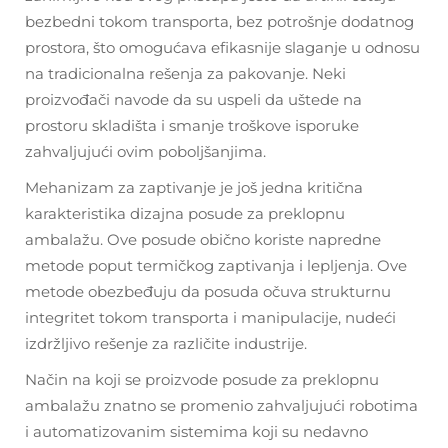
bezbedni tokom transporta, bez potrošnje dodatnog
prostora, što omogućava efikasnije slaganje u odnosu
na tradicionalna rešenja za pakovanje. Neki
proizvođači navode da su uspeli da uštede na
prostoru skladišta i smanje troškove isporuke
zahvaljujući ovim poboljšanjima.
Mehanizam za zaptivanje je još jedna kritična
karakteristika dizajna posude za preklopnu
ambalažu. Ove posude obično koriste napredne
metode poput termičkog zaptivanja i lepljenja. Ove
metode obezbeđuju da posuda očuva strukturnu
integritet tokom transporta i manipulacije, nudeći
izdržljivo rešenje za različite industrije.
Način na koji se proizvode posude za preklopnu
ambalažu znatno se promenio zahvaljujući robotima
i automatizovanim sistemima koji su nedavno