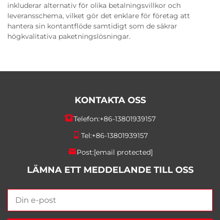
inkluderar alternativ för olika betalningsvillkor och
leveransschema, vilket gör det enklare för företag att
hantera sin kontantflöde samtidigt som de säkrar
högkvalitativa paketningslösningar.
KONTAKTA OSS
Telefon:
+86-13801939157
Tel:
+86-13801939157
Post:
[email protected]
LÄMNA ETT MEDDELANDE TILL OSS