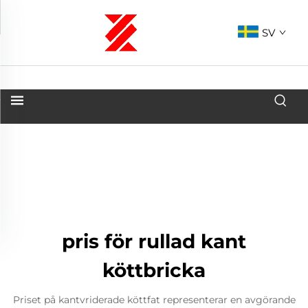
SV
pris för rullad kant
köttbricka
Priset på kantvriderade köttfat representerar en avgörande