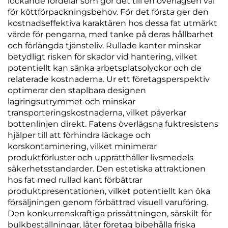
lockande fördelar som gör det till en överlägsen val
för köttförpackningsbehov. För det första ger den
kostnadseffektiva karaktären hos dessa fat utmärkt
värde för pengarna, med tanke på deras hållbarhet
och förlängda tjänsteliv. Rullade kanter minskar
betydligt risken för skador vid hantering, vilket
potentiellt kan sänka arbetsplatsolyckor och de
relaterade kostnaderna. Ur ett företagsperspektiv
optimerar den staplbara designen
lagringsutrymmet och minskar
transporteringskostnaderna, vilket påverkar
bottenlinjen direkt. Fatens överlägsna fuktresistens
hjälper till att förhindra läckage och
korskontaminering, vilket minimerar
produktförluster och upprätthåller livsmedels
säkerhetsstandarder. Den estetiska attraktionen
hos fat med rullad kant förbättrar
produktpresentationen, vilket potentiellt kan öka
försäljningen genom förbättrad visuell varuföring.
Den konkurrenskraftiga prissättningen, särskilt för
bulkbeställningar, låter företag bibehålla friska