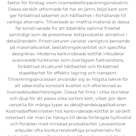
faktor för företag inom livsmedelsförpackningsindustrin.
Dessa särskilt utformade fat har en jämn, böjd kant som
ger förbättrad säkerhet och hållfasthet i förhållande till
vanliga alternativ. Tillverkade av matfria material är dessa
fat konstruerade för att bibehålla optimal friskhet
samtidigt som de presenterar köttprodukter attraktivt i
detailjhandeln. Prisstrukturen varierar vanligtvis beroende
på materialkvalitet, beställningskvantitet och specifika
designkrav. Moderna kantvriderade köttfat inkluderar
avancerade funktioner som överlägsen fuktresistens,
förbättrad strukturell hållfasthet och förbättrad
stapelbarhet för effektiv lagring och transport.
Tillverkningsprocessen använder sig av högsta teknik för
att säkerställa konstant kvalitet och efterlevnad av
livsmedelssäkerhetsregler. Dessa fat finns i olika storlekar
och djup för att passa olika sorters kött, vilket gör dem
versatila för många typer av detaljhandelsapplikationer.
Kostnadseffektiviteten hos kantvriderade köttfat är särskilt
noterbart när man tar hänsyn till deras förlängda hylllivstid
och fördelen med minskad produktavfall. Leverantörer
erbjuder ofta konkurrenskraftiga prisalternativ för