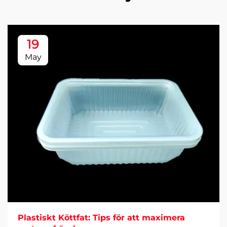
19
May
Plastiskt Köttfat: Tips för att maximera