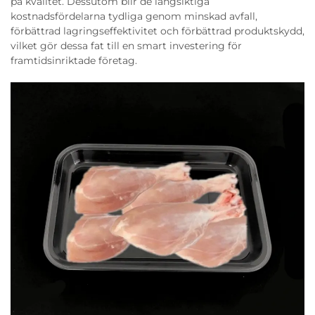
på kvalitet. Dessutom blir de långsiktiga
kostnadsfördelarna tydliga genom minskad avfall,
förbättrad lagringseffektivitet och förbättrad produktskydd,
vilket gör dessa fat till en smart investering för
framtidsinriktade företag.