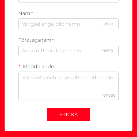
Namn
0/100
Företagsnamn
0/200
Meddelande
0/1000
SKICKA