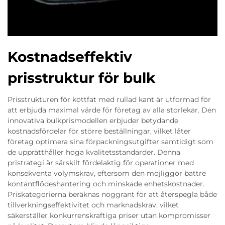
Kostnadseffektiv
prisstruktur för bulk
Prisstrukturen för köttfat med rullad kant är utformad för
att erbjuda maximal värde för företag av alla storlekar. Den
innovativa bulkprismodellen erbjuder betydande
kostnadsfördelar för större beställningar, vilket låter
företag optimera sina förpackningsutgifter samtidigt som
de upprätthåller höga kvalitetsstandarder. Denna
pristrategi är särskilt fördelaktig för operationer med
konsekventa volymskrav, eftersom den möjliggör bättre
kontantflödeshantering och minskade enhetskostnader.
Priskategorierna beräknas noggrant för att återspegla både
tillverkningseffektivitet och marknadskrav, vilket
säkerställer konkurrenskraftiga priser utan kompromisser