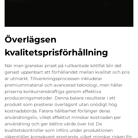
Överlägsen
kvalitetsprisförhållning
När man granskar priset på rullkantade köttfat blir det
genast uppenbart att förhållandet mellan kvalitet och pris
är utmärkt. Tillverkningsprocessen inkluderar
premiummaterial och avancerad teknologi, men håller
priserna konkurrenskraftiga genom effektiva
produceringsmetoder. Denna balans resulterar i ett
produkt som presterar överlägsnt utan onödigt hög
kostnadsbörda. Fatens hållbarhet förlänger deras
användningsliv, vilket effektivt minskar kostnaden per
användning och ger bättre värde över tid. De
kvalitetskontroller som införs under produktionen
säkerställer konsekvent prestanda, vilket minskar risken för