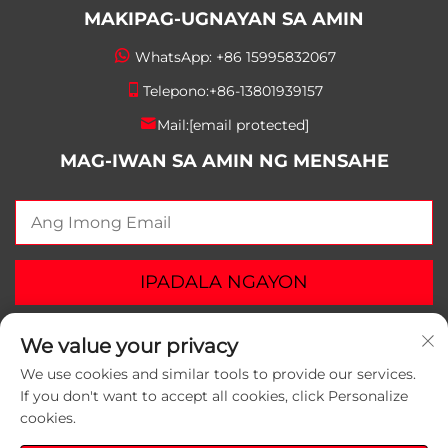
MAKIPAG-UGNAYAN SA AMIN
WhatsApp:
+86 15995832067
Telepono:
+86-13801939157
Mail:
[email protected]
MAG-IWAN SA AMIN NG MENSAHE
IPADALA NGAYON
We value your privacy
We use cookies and similar tools to provide our services.
If you don't want to accept all cookies, click Personalize
Copyright © 2025 Suzhou Yunlei Packaging Materials
cookies.
Co., Ltd. Lahat ng karapatan ay nakararaan.
Patakaran sa