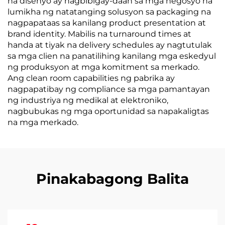
na disenyo ay nagbibigay-daan sa mga negosyo na
lumikha ng natatanging solusyon sa packaging na
nagpapataas sa kanilang product presentation at
brand identity. Mabilis na turnaround times at
handa at tiyak na delivery schedules ay nagtutulak
sa mga clien na panatilihing kanilang mga eskedyul
ng produksyon at mga komitment sa merkado.
Ang clean room capabilities ng pabrika ay
nagpapatibay ng compliance sa mga pamantayan
ng industriya ng medikal at elektroniko,
nagbubukas ng mga oportunidad sa napakaligtas
na mga merkado.
Pinakabagong Balita