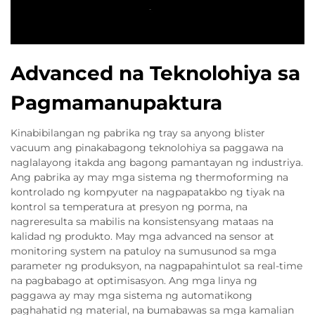
Advanced na Teknolohiya sa
Pagmamanupaktura
Kinabibilangan ng pabrika ng tray sa anyong blister
vacuum ang pinakabagong teknolohiya sa paggawa na
naglalayong itakda ang bagong pamantayan ng industriya.
Ang pabrika ay may mga sistema ng thermoforming na
kontrolado ng kompyuter na nagpapatakbo ng tiyak na
kontrol sa temperatura at presyon ng porma, na
nagreresulta sa mabilis na konsistensyang mataas na
kalidad ng produkto. May mga advanced na sensor at
monitoring system na patuloy na sumusunod sa mga
parameter ng produksyon, na nagpapahintulot sa real-time
na pagbabago at optimisasyon. Ang mga linya ng
paggawa ay may mga sistema ng automatikong
paghahatid ng material, na bumabawas sa mga kamalian