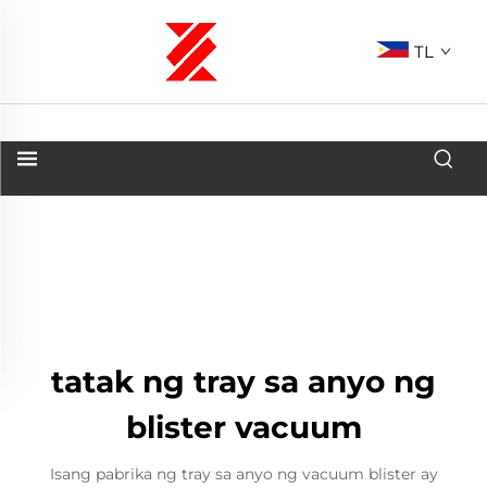
TL
tatak ng tray sa anyo ng
blister vacuum
Isang pabrika ng tray sa anyo ng vacuum blister ay