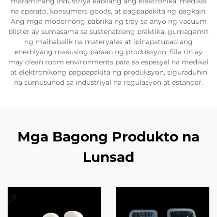
maramihang industriya kabilang ang elektronika, medikal
na aparato, konsumers goods, at pagpapakita ng pagkain.
Ang mga modernong pabrika ng tray sa anyo ng vacuum
blister ay sumasama sa sustenableng praktika, gumagamit
ng maibabalik na materyales at ipinapatupad ang
enerhiyang masusing paraan ng produksyon. Sila rin ay
may clean room environments para sa espesyal na medikal
at elektronikong pagpapakita ng produksyon, siguraduhin
na sumusunod sa industriyal na regulasyon at estandar.
Mga Bagong Produkto na
Lunsad