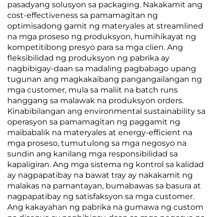
pasadyang solusyon sa packaging. Nakakamit ang
cost-effectiveness sa pamamagitan ng
optimisadong gamit ng materyales at streamlined
na mga proseso ng produksyon, humihikayat ng
kompetitibong presyo para sa mga clien. Ang
fleksibilidad ng produksyon ng pabrika ay
nagbibigay-daan sa madaling pagbabago upang
tugunan ang magkakaibang pangangailangan ng
mga customer, mula sa maliit na batch runs
hanggang sa malawak na produksyon orders.
Kinabibilangan ang environmental sustainability sa
operasyon sa pamamagitan ng paggamit ng
maibabalik na materyales at energy-efficient na
mga proseso, tumutulong sa mga negosyo na
sundin ang kanilang mga responsibilidad sa
kapaligiran. Ang mga sistema ng kontrol sa kalidad
ay nagpapatibay na bawat tray ay nakakamit ng
malakas na pamantayan, bumabawas sa basura at
nagpapatibay ng satisfaksyon sa mga customer.
Ang kakayahan ng pabrika na gumawa ng custom