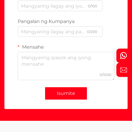
0/100
Pangalan ng Kumpanya
0/200
Mensahe
0/1000
Isumite