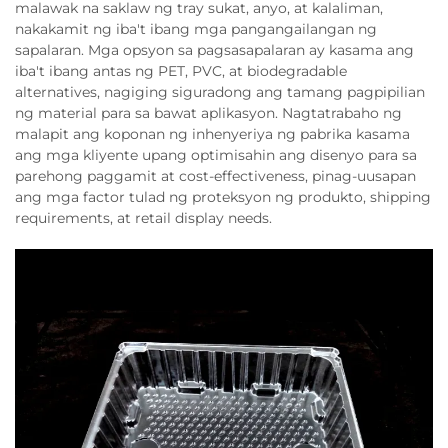
malawak na saklaw ng tray sukat, anyo, at kalaliman,
nakakamit ng iba't ibang mga pangangailangan ng
sapalaran. Mga opsyon sa pagsasapalaran ay kasama ang
iba't ibang antas ng PET, PVC, at biodegradable
alternatives, nagiging siguradong ang tamang pagpipilian
ng material para sa bawat aplikasyon. Nagtatrabaho ng
malapit ang koponan ng inhenyeriya ng pabrika kasama
ang mga kliyente upang optimisahin ang disenyo para sa
parehong paggamit at cost-effectiveness, pinag-uusapan
ang mga factor tulad ng proteksyon ng produkto, shipping
requirements, at retail display needs.