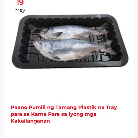
19
May
Paano Pumili ng Tamang Plastik na Tray
para sa Karne Para sa Iyong mga
Kakailanganan