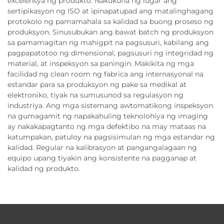
excelensya ng produkto. Nakukuha ng lugar ang
sertipikasyon ng ISO at ipinapatupad ang matalinghagang
protokolo ng pamamahala sa kalidad sa buong proseso ng
produksyon. Sinusubukan ang bawat batch ng produksyon
sa pamamagitan ng mahigpit na pagsusuri, kabilang ang
pagpapatotoo ng dimensional, pagsusuri ng integridad ng
material, at inspeksyon sa paningin. Makikita ng mga
facilidad ng clean room ng fabrica ang internasyonal na
estandar para sa produksyon ng pake sa medikal at
elektroniko, tiyak na sumusunod sa regulasyon ng
industriya. Ang mga sistemang awtomatikong inspeksyon
na gumagamit ng napakahuling teknolohiya ng imaging
ay nakakapagtanto ng mga defektibo na may mataas na
katumpakan, patuloy na pagsisimulan ng mga estandar ng
kalidad. Regular na kalibrasyon at pangangalagaan ng
equipo upang tiyakin ang konsistente na pagganap at
kalidad ng produkto.