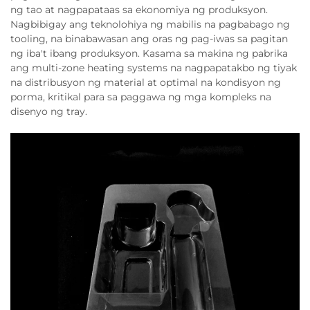
ng tao at nagpapataas sa ekonomiya ng produksyon.
Nagbibigay ang teknolohiya ng mabilis na pagbabago ng
tooling, na binabawasan ang oras ng pag-iwas sa pagitan
ng iba't ibang produksyon. Kasama sa makina ng pabrika
ang multi-zone heating systems na nagpapatakbo ng tiyak
na distribusyon ng material at optimal na kondisyon ng
porma, kritikal para sa paggawa ng mga kompleks na
disenyo ng tray.