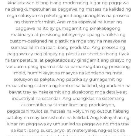
kinakatawan bilang isang modernong lugar ng paggawa
na pinagkumpetuhan sa paggawa ng mataas na kalidad ng
mga solusyon sa pakete gamit ang unangklas na proseso
ng thermoforming. Ang mga espesyal na lugar ng
paggawa na ito ay gumagamit ng pinakabagong
makinarya at presisong inhinyeriya upang lumikha ng
custom-designed na plastik na mga tray na maayos na
sumasailalim sa iba't ibang produkto. Ang proseso ng
paggawa ay naglalagay ng plastik na sheet sa isang tiyak
na temperatura, at pagkatapos ay ginagamit ang presyo ng
vacuum upang iporma sila sa pamamagitan ng presisong
mold, humihikayat sa maayos na kontiado ng mga
solusyon sa pakete. Ang pabrika ay gumagamit ng
maaasahang sistema ng kontrol sa kalidad, siguraduhin na
bawat tray ay nakakamit ang eksaktong mga detalye at
industriyal na estandar. Ang unangklas na sistemang
automatiko ay streamlines ang produksyon,
pagpapahintulot sa mataas na volyum ng output habang
patuloy na may konsistente na kalidad. Ang kakayahan ng
lugar ng paggawa ay umuunlad sa paggawa ng mga tray
sa iba't ibang sukat, anyo, at materyales, nag-aalok sa