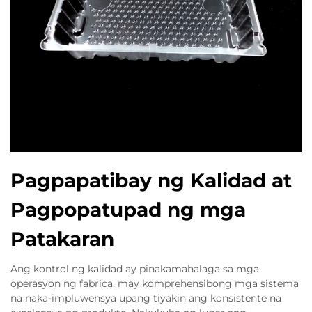
Pagpapatibay ng Kalidad at
Pagpopatupad ng mga
Patakaran
Ang kontrol ng kalidad ay pinakamahalaga sa mga
operasyon ng fabrica, may komprehensibong mga sistema
na naka-impluwensya upang tiyakin ang konsistente na