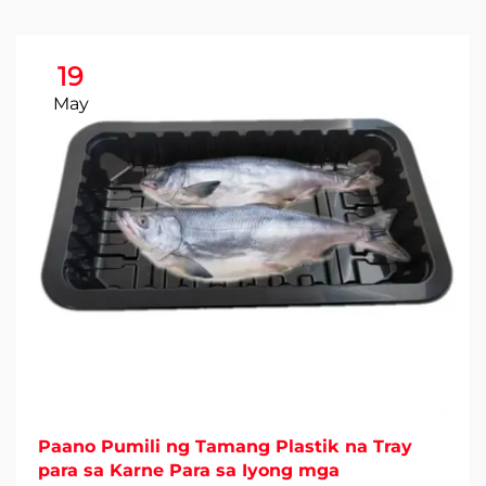
19
May
Paano Pumili ng Tamang Plastik na Tray
para sa Karne Para sa Iyong mga