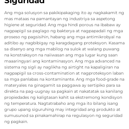
Siguridad
Ang mga solusyon sa pakikipakaging ito ay nagkakamit ng
mas mataas na pamantayan ng industriya sa aspetong
higiene at seguridad. Ang mga hindi porous na ibabaw ay
nagpapigil sa paglago ng bakterya at nagpapadali ng mga
proseso ng pagsisihin, habang ang mga antimikrobyal na
aditibo ay nagbibigay ng karagdagang proteksyon. Kasama
sa disenyo ang mga mabilog na sulok at walang puwang
na konstraksyon na naiiwasan ang mga lugar kung saan
maaaringyari ang kontaminasyon. Ang mga advanced na
sistema ng sigli ay naglikha ng airtight na kapaligiran na
nagpapigil sa cross-contamination at nagproteksyon laban
sa mga panlabas na kontaminante. Ang mga food-grade na
materyales na ginagamit sa paggawa ay sertipiko para sa
direkta na pag-uugnay sa pagkain at nakatatak sa kanilang
propiedades ng kaligtasan kahit sa ekstremong kondisyon
ng temperatura. Nagtatrabaho ang mga ito bilang isang
grupo upang siguruhing may integridad ang produkto at
sumusunod sa pinakamahirap na regulasyon ng seguridad
ng pagkain.