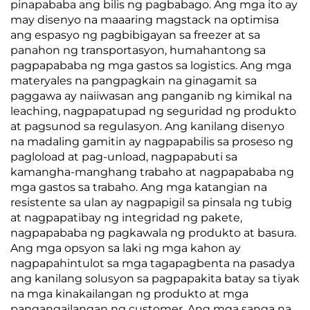
pinapababa ang bilis ng pagbabago. Ang mga ito ay
may disenyo na maaaring magstack na optimisa
ang espasyo ng pagbibigayan sa freezer at sa
panahon ng transportasyon, humahantong sa
pagpapababa ng mga gastos sa logistics. Ang mga
materyales na pangpagkain na ginagamit sa
paggawa ay naiiwasan ang panganib ng kimikal na
leaching, nagpapatupad ng seguridad ng produkto
at pagsunod sa regulasyon. Ang kanilang disenyo
na madaling gamitin ay nagpapabilis sa proseso ng
pagloload at pag-unload, nagpapabuti sa
kamangha-manghang trabaho at nagpapababa ng
mga gastos sa trabaho. Ang mga katangian na
resistente sa ulan ay nagpapigil sa pinsala ng tubig
at nagpapatibay ng integridad ng pakete,
nagpapababa ng pagkawala ng produkto at basura.
Ang mga opsyon sa laki ng mga kahon ay
nagpapahintulot sa mga tagapagbenta na pasadya
ang kanilang solusyon sa pagpapakita batay sa tiyak
na mga kinakailangan ng produkto at mga
pangangailangan ng customer. Ang mga sanga na