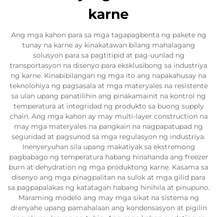
karne
Ang mga kahon para sa mga tagapagbenta ng pakete ng
tunay na karne ay kinakatawan bilang mahalagang
solusyon para sa pagtitipid at pag-uunlad ng
transportasyon na disenyo para eksklusibong sa industriya
ng karne. Kinabibilangan ng mga ito ang napakahusay na
teknolohiya ng pagsasala at mga materyales na resistente
sa ulan upang panatilihin ang pinakamainit na kontrol ng
temperatura at integridad ng produkto sa buong supply
chain. Ang mga kahon ay may multi-layer construction na
may mga materyales na pangkain na nagpapatupad ng
seguridad at pagsunod sa mga regulasyon ng industriya.
Inenyeryuhan sila upang makatiyak sa ekstremong
pagbabago ng temperatura habang hinahanda ang freezer
burn at dehydration ng mga produktong karne. Kasama sa
disenyo ang mga pinagpalitan na sulok at mga gilid para
sa pagpapalakas ng katatagan habang hinihila at pinupuno.
Maraming modelo ang may mga sikat na sistema ng
drenyahe upang pamahalaan ang kondensasyon at pigilin