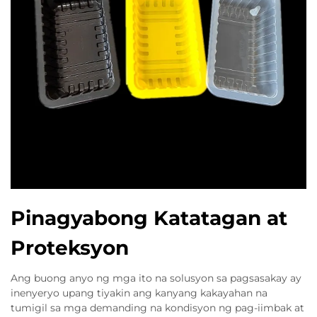
Pinagyabong Katatagan at
Proteksyon
Ang buong anyo ng mga ito na solusyon sa pagsasakay ay
inenyeryo upang tiyakin ang kanyang kakayahan na
tumigil sa mga demanding na kondisyon ng pag-iimbak at