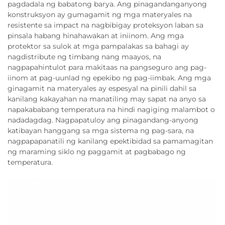
pagdadala ng babatong barya. Ang pinagandanganyong
konstruksyon ay gumagamit ng mga materyales na
resistente sa impact na nagbibigay proteksyon laban sa
pinsala habang hinahawakan at iniinom. Ang mga
protektor sa sulok at mga pampalakas sa bahagi ay
nagdistribute ng timbang nang maayos, na
nagpapahintulot para makitaas na pangseguro ang pag-
iinom at pag-uunlad ng epekibo ng pag-iimbak. Ang mga
ginagamit na materyales ay espesyal na pinili dahil sa
kanilang kakayahan na manatiling may sapat na anyo sa
napakababang temperatura na hindi nagiging malambot o
nadadagdag. Nagpapatuloy ang pinagandang-anyong
katibayan hanggang sa mga sistema ng pag-sara, na
nagpapapanatili ng kanilang epektibidad sa pamamagitan
ng maraming siklo ng paggamit at pagbabago ng
temperatura.