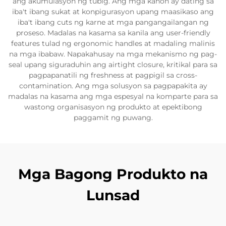
ang akumulasyon ng tubig. Ang mga kahon ay dating sa
iba't ibang sukat at konpigurasyon upang maasikaso ang
iba't ibang cuts ng karne at mga pangangailangan ng
proseso. Madalas na kasama sa kanila ang user-friendly
features tulad ng ergonomic handles at madaling malinis
na mga ibabaw. Napakahusay na mga mekanismo ng pag-
seal upang siguraduhin ang airtight closure, kritikal para sa
pagpapanatili ng freshness at pagpigil sa cross-
contamination. Ang mga solusyon sa pagpapakita ay
madalas na kasama ang mga espesyal na komparte para sa
wastong organisasyon ng produkto at epektibong
paggamit ng puwang.
Mga Bagong Produkto na
Lunsad