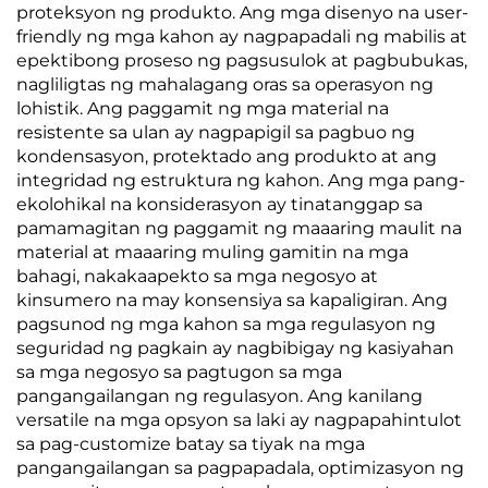
proteksyon ng produkto. Ang mga disenyo na user-
friendly ng mga kahon ay nagpapadali ng mabilis at
epektibong proseso ng pagsusulok at pagbubukas,
nagliligtas ng mahalagang oras sa operasyon ng
lohistik. Ang paggamit ng mga material na
resistente sa ulan ay nagpapigil sa pagbuo ng
kondensasyon, protektado ang produkto at ang
integridad ng estruktura ng kahon. Ang mga pang-
ekolohikal na konsiderasyon ay tinatanggap sa
pamamagitan ng paggamit ng maaaring maulit na
material at maaaring muling gamitin na mga
bahagi, nakakaapekto sa mga negosyo at
kinsumero na may konsensiya sa kapaligiran. Ang
pagsunod ng mga kahon sa mga regulasyon ng
seguridad ng pagkain ay nagbibigay ng kasiyahan
sa mga negosyo sa pagtugon sa mga
pangangailangan ng regulasyon. Ang kanilang
versatile na mga opsyon sa laki ay nagpapahintulot
sa pag-customize batay sa tiyak na mga
pangangailangan sa pagpapadala, optimizasyon ng