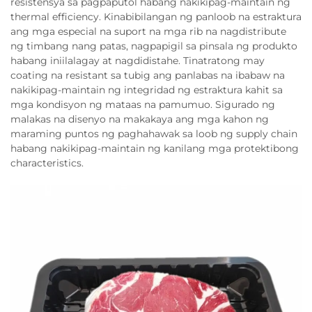
resistensya sa pagpaputol habang nakikipag-maintain ng
thermal efficiency. Kinabibilangan ng panloob na estraktura
ang mga especial na suport na mga rib na nagdistribute
ng timbang nang patas, nagpapigil sa pinsala ng produkto
habang iniilalagay at nagdidistahe. Tinatratong may
coating na resistant sa tubig ang panlabas na ibabaw na
nakikipag-maintain ng integridad ng estraktura kahit sa
mga kondisyon ng mataas na pamumuo. Sigurado ng
malakas na disenyo na makakaya ang mga kahon ng
maraming puntos ng paghahawak sa loob ng supply chain
habang nakikipag-maintain ng kanilang mga protektibong
characteristics.