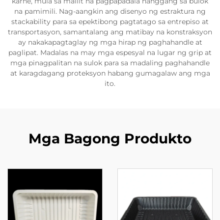
karne, mula sa maliit na pagpapadala hanggang sa bulok
na pamimili. Nag-aangkin ang disenyo ng estraktura ng
stackability para sa epektibong pagtatago sa entrepiso at
transportasyon, samantalang ang matibay na konstraksyon
ay nakakapagtaglay ng mga hirap ng paghahandle at
paglipat. Madalas na may mga espesyal na lugar ng grip at
mga pinagpalitan na sulok para sa madaling paghahandle
at karagdagang proteksyon habang gumagalaw ang mga
ito.
Mga Bagong Produkto