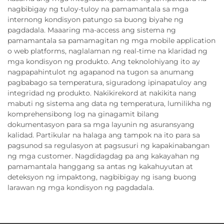
nagbibigay ng tuloy-tuloy na pamamantala sa mga
internong kondisyon patungo sa buong biyahe ng
pagdadala. Maaaring ma-access ang sistema ng
pamamantala sa pamamagitan ng mga mobile application
o web platforms, naglalaman ng real-time na klaridad ng
mga kondisyon ng produkto. Ang teknolohiyang ito ay
nagpapahintulot ng agapanod na tugon sa anumang
pagbabago sa temperatura, siguradong ipinapatuloy ang
integridad ng produkto. Nakikirekord at nakikita nang
mabuti ng sistema ang data ng temperatura, lumilikha ng
komprehensibong log na ginagamit bilang
dokumentasyon para sa mga layunin ng asuransyang
kalidad. Partikular na halaga ang tampok na ito para sa
pagsunod sa regulasyon at pagsusuri ng kapakinabangan
ng mga customer. Nagdidagdag pa ang kakayahan ng
pamamantala hanggang sa antas ng kakahuyutan at
deteksyon ng impaktong, nagbibigay ng isang buong
larawan ng mga kondisyon ng pagdadala.