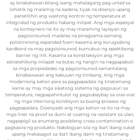
ay kinakatawan bilang isang mahalagang pag-unlad sa
lohistik ng malamig na kadena, tiyak na disenyo upang
panatilihin ang wastong kontrol ng temperatura at
integridad ng produkto habang inilipat. Ang mga espesyal
na konteynero na ito ay may maraming laylayan ng
pagsisinsunod, madalas na pinagsama-samang
polistirenong espanded foam kasama ang korugadong
kardbord na may pagsisinsunod, bumubuo ng epektibong
barrier ng init. Kasama sa konstraksyon ang mga
estratehikong inilapat na butas ng hangin na nagpapabuti
sa mga propiedades ng pagsisinsunod samantalang
binabawasan ang kabuuan ng timbang. Ang mga
modernong kahon para sa pagpapadala ng tinatamang
karne ay may mga sikatong sistema ng pagsusuri sa
temperatura, nagpapahintulot ng pagsubaybay sa oras-oral
ng mga internong kondisyon sa buong proseso ng
pagpapadala. Disenyado ang mga kahon na ito na may
mga liner na proof sa dumi at coating na resistant sa ulan,
nagpapigil sa anumang posibleng cross-contamination o
pagkasira ng produkto. Nabibigyan sila ng iba't ibang sukat
upang makasagot sa iba't ibang dami ng tinatamang