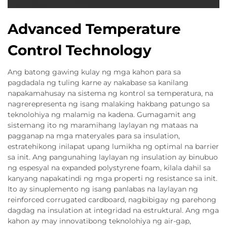
Advanced Temperature
Control Technology
Ang batong gawing kulay ng mga kahon para sa
pagdadala ng tuling karne ay nakabase sa kanilang
napakamahusay na sistema ng kontrol sa temperatura, na
nagrerepresenta ng isang malaking hakbang patungo sa
teknolohiya ng malamig na kadena. Gumagamit ang
sistemang ito ng maramihang laylayan ng mataas na
pagganap na mga materyales para sa insulation,
estratehikong inilapat upang lumikha ng optimal na barrier
sa init. Ang pangunahing laylayan ng insulation ay binubuo
ng espesyal na expanded polystyrene foam, kilala dahil sa
kanyang napakatindi ng mga properti ng resistance sa init.
Ito ay sinuplemento ng isang panlabas na laylayan ng
reinforced corrugated cardboard, nagbibigay ng parehong
dagdag na insulation at integridad na estruktural. Ang mga
kahon ay may innovatibong teknolohiya ng air-gap,