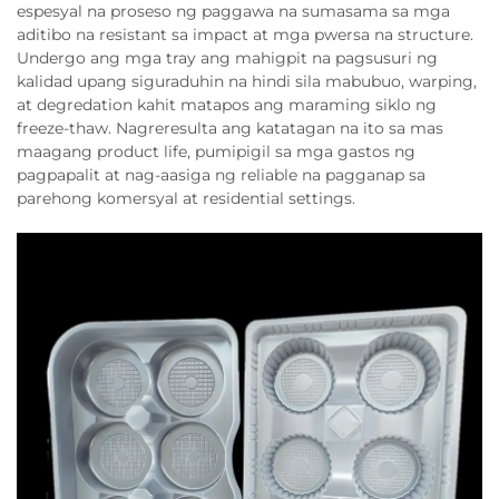
espesyal na proseso ng paggawa na sumasama sa mga
aditibo na resistant sa impact at mga pwersa na structure.
Undergo ang mga tray ang mahigpit na pagsusuri ng
kalidad upang siguraduhin na hindi sila mabubuo, warping,
at degredation kahit matapos ang maraming siklo ng
freeze-thaw. Nagreresulta ang katatagan na ito sa mas
maagang product life, pumipigil sa mga gastos ng
pagpapalit at nag-aasiga ng reliable na pagganap sa
parehong komersyal at residential settings.