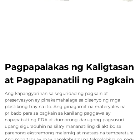
Pagpapalakas ng Kaligtasan
at Pagpapanatili ng Pagkain
Ang kapangyarihan sa seguridad ng pagkain at
preservasyon ay pinakamahalaga sa disenyo ng mga
plastikong tray na ito. Ang ginagamit na materyales na
pribado para sa pagkain sa kanilang paggawa ay
napapabuti ng FDA at dumarung-darugong pagsusuri
upang siguraduhin na sila'y mananatiling di aktibo sa
parehong ekstremong malamig at mataas na temperatura.
Ang mga tray ay may napakahusay na teknolohiya ng pag-