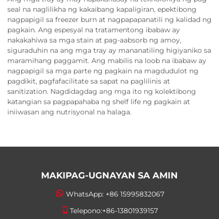
seal na naglilikha ng kakaibang kapaligiran, epektibong
nagpapigil sa freezer burn at nagpapapanatili ng kalidad ng
pagkain. Ang espesyal na tratamentong ibabaw ay
nakakahiwa sa mga stain at pag-aabsorb ng amoy,
siguraduhin na ang mga tray ay mananatiling higiyaniko sa
maramihang paggamit. Ang mabilis na loob na ibabaw ay
nagpapigil sa mga parte ng pagkain na magdudulot ng
pagdikit, pagfafacilitate sa sapat na paglilinis at
sanitization. Nagdidagdag ang mga ito ng kolektibong
katangian sa pagpapahaba ng shelf life ng pagkain at
iniiwasan ang nutrisyonal na halaga.
MAKIPAG-UGNAYAN SA AMIN
WhatsApp:
+86 15995832067
Telepono:
+86-13801939157