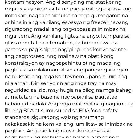
kontaminasyon. Ang disenyo ng ma-stacker ng
mga tray ay pinapakita ng paggamit ng espasyo ng
imbakan, nagpapahintulot sa mga gumagamit na
orihinalin ang kanilang espasyo ng freezer habang
siguradong madali ang pag-access sa inimbak na
mga item. Ang kanilang ligtas na anyo, kumpara sa
glass o metal na alternatibo, ay bumabawas sa
gastos sa pag-ship at nagiging mas konvenyente
ang pagproseso. Ang malinaw na plastikong
konstraksyon ay nagpapahintulot ng madaling
pagkilala sa nilalaman, alisin ang pangangailangan
na buksan ang mga konteynero upang suriin ang
nilalaman. Dinisenyo rin ang mga tray na may
seguridad sa isip, may hugis na bilog na mga bahagi
at matatag na base na nagpapigil sa pagtatae
habang dinadala. Ang mga material na ginagamit ay
libreng BPA at sumusunod sa FDA food safety
standards, siguradong walang anumang
nakakasakit na kemikal ang lumilitaw sa inimbak na
pagkain. Ang kanilang reusable na anyo ay
nagbibigay ng mahusay na halaga para sa pera