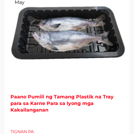
May
Paano Pumili ng Tamang Plastik na Tray
para sa Karne Para sa Iyong mga
Kakailanganan
TIGNAN PA