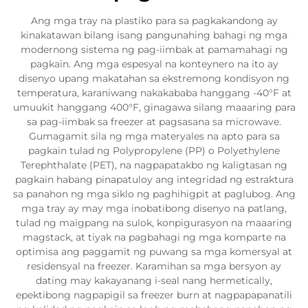
Ang mga tray na plastiko para sa pagkakandong ay
kinakatawan bilang isang pangunahing bahagi ng mga
modernong sistema ng pag-iimbak at pamamahagi ng
pagkain. Ang mga espesyal na konteynero na ito ay
disenyo upang makatahan sa ekstremong kondisyon ng
temperatura, karaniwang nakakababa hanggang -40°F at
umuukit hanggang 400°F, ginagawa silang maaaring para
sa pag-iimbak sa freezer at pagsasana sa microwave.
Gumagamit sila ng mga materyales na apto para sa
pagkain tulad ng Polypropylene (PP) o Polyethylene
Terephthalate (PET), na nagpapatakbo ng kaligtasan ng
pagkain habang pinapatuloy ang integridad ng estraktura
sa panahon ng mga siklo ng paghihigpit at paglubog. Ang
mga tray ay may mga inobatibong disenyo na patlang,
tulad ng maigpang na sulok, konpigurasyon na maaaring
magstack, at tiyak na pagbahagi ng mga komparte na
optimisa ang paggamit ng puwang sa mga komersyal at
residensyal na freezer. Karamihan sa mga bersyon ay
dating may kakayanang i-seal nang hermetically,
epektibong nagpapigil sa freezer burn at nagpapapanatili