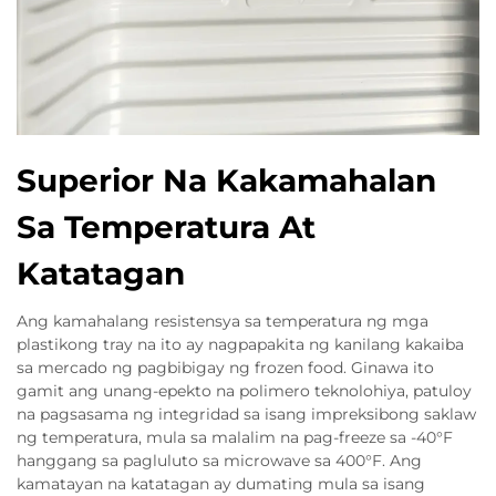
Superior Na Kakamahalan
Sa Temperatura At
Katatagan
Ang kamahalang resistensya sa temperatura ng mga
plastikong tray na ito ay nagpapakita ng kanilang kakaiba
sa mercado ng pagbibigay ng frozen food. Ginawa ito
gamit ang unang-epekto na polimero teknolohiya, patuloy
na pagsasama ng integridad sa isang impreksibong saklaw
ng temperatura, mula sa malalim na pag-freeze sa -40°F
hanggang sa pagluluto sa microwave sa 400°F. Ang
kamatayan na katatagan ay dumating mula sa isang