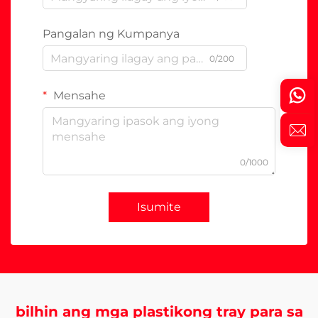
Pangalan ng Kumpanya
0/200
Mensahe
0/1000
Isumite
bilhin ang mga plastikong tray para sa