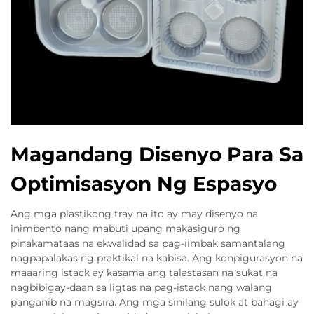
Magandang Disenyo Para Sa
Optimisasyon Ng Espasyo
Ang mga plastikong tray na ito ay may disenyo na
inimbento nang mabuti upang makasiguro ng
pinakamataas na ekwalidad sa pag-iimbak samantalang
nagpapalakas ng praktikal na kabisa. Ang konpigurasyon na
maaaring istack ay kasama ang talastasan na sukat na
nagbibigay-daan sa ligtas na pag-istack nang walang
panganib na magsira. Ang mga sinilang sulok at bahagi ay