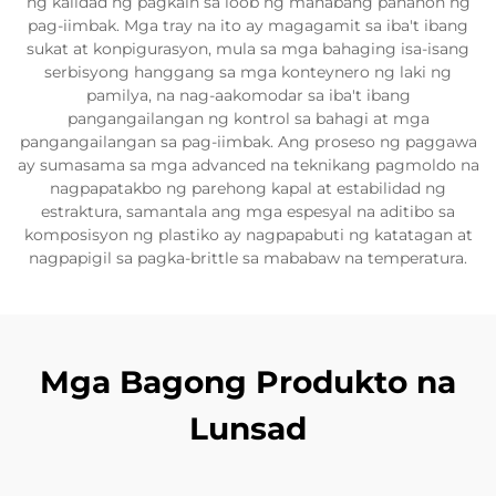
ng kalidad ng pagkain sa loob ng mahabang panahon ng
pag-iimbak. Mga tray na ito ay magagamit sa iba't ibang
sukat at konpigurasyon, mula sa mga bahaging isa-isang
serbisyong hanggang sa mga konteynero ng laki ng
pamilya, na nag-aakomodar sa iba't ibang
pangangailangan ng kontrol sa bahagi at mga
pangangailangan sa pag-iimbak. Ang proseso ng paggawa
ay sumasama sa mga advanced na teknikang pagmoldo na
nagpapatakbo ng parehong kapal at estabilidad ng
estraktura, samantala ang mga espesyal na aditibo sa
komposisyon ng plastiko ay nagpapabuti ng katatagan at
nagpapigil sa pagka-brittle sa mababaw na temperatura.
Mga Bagong Produkto na
Lunsad