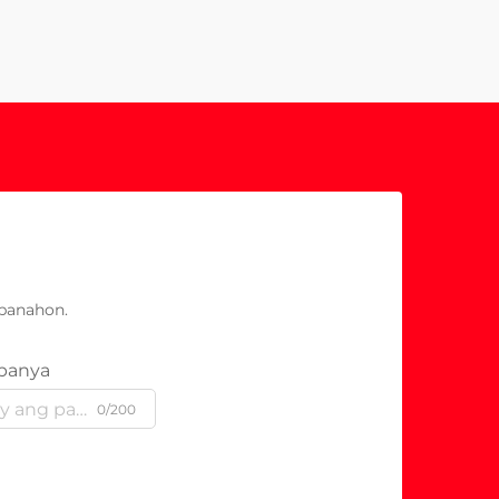
panahon.
panya
0/200