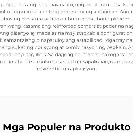
e properties ang mga tray na ito, nagpapahintulot sa k
 o sumuko sa kanilang protektibong katangian. Ang m
ubos ng moisture at freezer burn, epektibong pinagmum
raniwang kasama ang reinforced corners at pader na nag
 Ang disenyo ay madalas na may stackable configuratio
samantalang pinapatuloy ang estabilidad. Mga tray na i
ibang sukat ng porisyong at combinasyon ng pagkain. A
dali ang paglilinis. Sa dagdag pa, marami sa mga varian
n nang hindi sumuko sa sealed na kapaligiran, gumagawa
residential na aplikasyon.
Mga Populer na Produkto