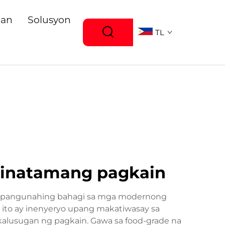
gan
Solusyon
TL
 tinatamang pagkain
ang pangunahing bahagi sa mga modernong
 ito ay inenyeryo upang makatiwasay sa
alusugan ng pagkain. Gawa sa food-grade na