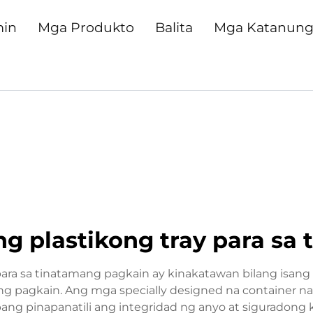
min
Mga Produkto
Balita
Mga Katanun
ng plastikong tray para sa
 para sa tinatamang pagkain ay kinakatawan bilang is
g pagkain. Ang mga specially designed na container na
g pinapanatili ang integridad ng anyo at siguradong k