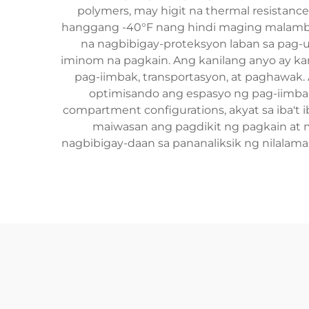
polymers, may higit na thermal resistanc
hanggang -40°F nang hindi maging malambot
na nagbibigay-proteksyon laban sa pag-u
iminom na pagkain. Ang kanilang anyo ay ka
pag-iimbak, transportasyon, at paghawak.
optimisando ang espasyo ng pag-iimbak 
compartment configurations, akyat sa iba't 
maiwasan ang pagdikit ng pagkain at ma
nagbibigay-daan sa pananaliksik ng nilalama