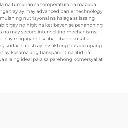
anila na tumahan sa temperatura na mababa
ga tray ay may advanced barrier technology
ulan ng nutrisyonal na halaga at lasa ng
bibigay ng higit na katibayan sa panahon ng
ns na may secure interlocking mechanisms,
to ay magagamit sa iba't ibang sukat at
ng surface finish ay eksaktong tratado upang
t ay kasama ang transparent na litid na
 sila ng ideal para sa parehong komersyal at