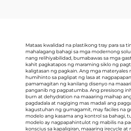
Mataas kwalidad na plastikong tray para sa
mahalagang bahagi sa mga modernong solusy
nang relihiyabilidad, bumabawas sa mga gasto
kahit pagkatapos ng maraming siklo ng pag
kaligtasan ng pagkain. Ang mga materyales na
humihinto sa paglipat ng lasa at nagpapapan
pamamagitan ng kanilang disenyo na maaari
panganib ng pagpatumba. Ang presisong inhe
burn at dehydration na maaaring maihap ang
pagdadala at nagiging mas madali ang pagga
kagustuhan ng gumagamit, may faciles na grip
modelo ang kasama ang kontrol sa bahagi, t
modelo ay nagpapahintulot ng mabilis na pagki
konscius sa kapaligiran, maaaring irecycle a