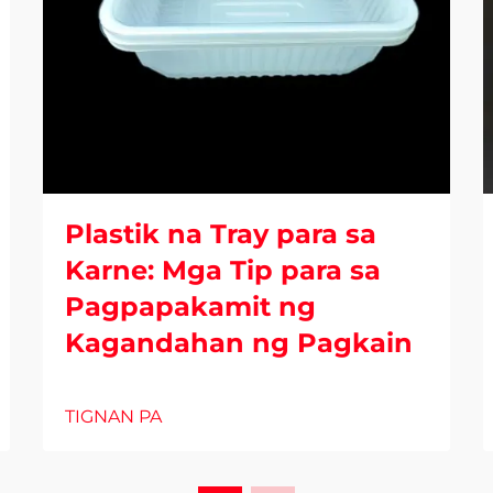
Plastik na Tray para sa
Karne: Mga Tip para sa
Pagpapakamit ng
Kagandahan ng Pagkain
TIGNAN PA