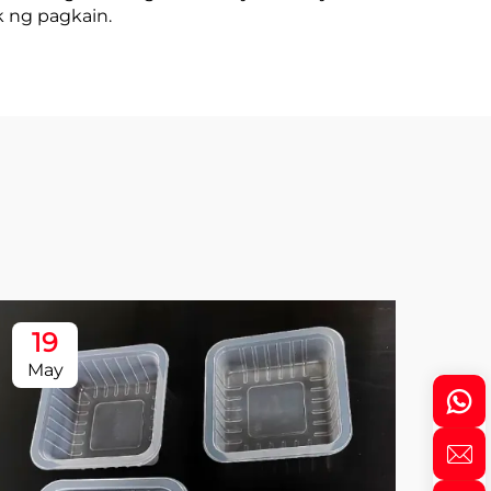
 ng pagkain.
19
1
May
Ma