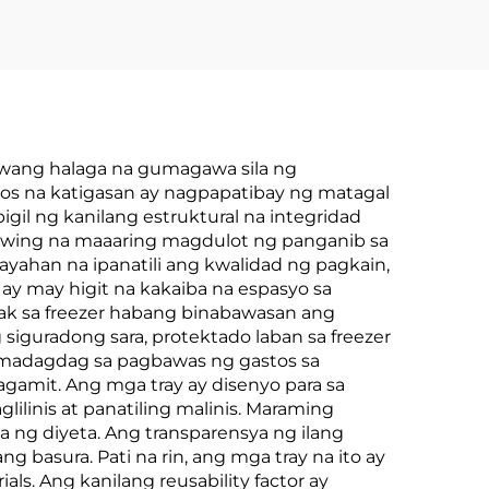
uwang halaga na gumagawa sila ng
os na katigasan ay nagpapatibay ng matagal
gil ng kanilang estruktural na integridad
guwing na maaaring magdulot ng panganib sa
kayahan na ipanatili ang kwalidad ng pagkain,
ay may higit na kakaiba na espasyo sa
k sa freezer habang binabawasan ang
iguradong sara, protektado laban sa freezer
dumadagdag sa pagbawas ng gastos sa
amit. Ang mga tray ay disenyo para sa
ilinis at panatiling malinis. Maraming
ng diyeta. Ang transparensya ng ilang
g basura. Pati na rin, ang mga tray na ito ay
ls. Ang kanilang reusability factor ay