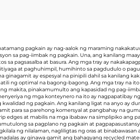
 tinatamang pagkain ay nag-aalok ng maraming nakakat
on sa pag-iimbak ng pagkain. Una, ang kanilang maay
s sa pagsasalba at basura. Ang mga tray ay nakakapagpi
titiyaga at paghuhimpil, humihinto sa pagdudulo o pa
 ginagamit ay espesyal na pinipili dahil sa kanilang ka
atili ng optimal na bagong-bagong. Ang mga tray na ito 
ng makita, pinakamumulto ang kapasidad ng pag-iimba
nyeriya ng mga konteynero na ito ay nagpapatibay ng s
 kwalidad ng pagkain. Ang kanilang ligat na anyo ay 
mit para sa parehong komersyal at pangbahay na gumag
 edges at mabilis na mga ibabaw na simplipiko ang pagl
umutulong sa pagplano ng pagkain at pagpapasustansya 
lala ng nilalaman, nagliligtas ng oras at binabawasan an
t madalas ay ginawa gamit ang bahagyang recycled materia