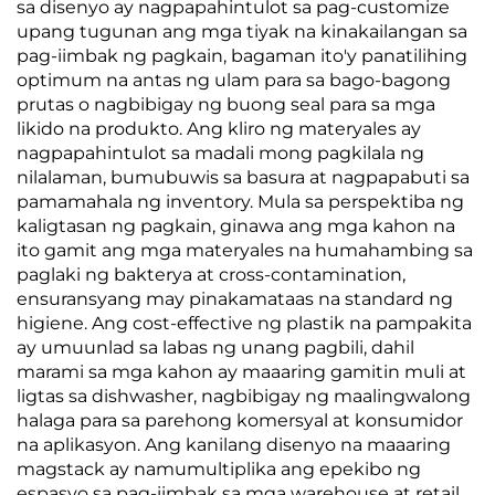
sa disenyo ay nagpapahintulot sa pag-customize
upang tugunan ang mga tiyak na kinakailangan sa
pag-iimbak ng pagkain, bagaman ito'y panatilihing
optimum na antas ng ulam para sa bago-bagong
prutas o nagbibigay ng buong seal para sa mga
likido na produkto. Ang kliro ng materyales ay
nagpapahintulot sa madali mong pagkilala ng
nilalaman, bumubuwis sa basura at nagpapabuti sa
pamamahala ng inventory. Mula sa perspektiba ng
kaligtasan ng pagkain, ginawa ang mga kahon na
ito gamit ang mga materyales na humahambing sa
paglaki ng bakterya at cross-contamination,
ensuransyang may pinakamataas na standard ng
higiene. Ang cost-effective ng plastik na pampakita
ay umuunlad sa labas ng unang pagbili, dahil
marami sa mga kahon ay maaaring gamitin muli at
ligtas sa dishwasher, nagbibigay ng maalingwalong
halaga para sa parehong komersyal at konsumidor
na aplikasyon. Ang kanilang disenyo na maaaring
magstack ay namumultiplika ang epekibo ng
espasyo sa pag-iimbak sa mga warehouse at retail