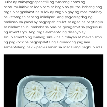
uulat ay nakapagpapanatili ng wastong antas ng
pamumulaklak sa loob para sa bago na prutas, habang ang
mga pinagpalakot na sulok ay nagbibigay ng mas matibay
na katatagan habang inilalipad. Ang pagdaragdag ng
malinaw na panel ay nagpapahintulot sa agad na pagtingin
sa nilalaman, bumababa sa oras na ginagamit sa pagsusuri
ng inventaryo. Ang mga elemento ng disenyo ay
sinuplemento ng walang siksik na himlayan at mekanismo
ng pag-lock na nagpapakita ng siguradong pagsara
samantalang nakikipag-uulanan sa madaliang pagbubukas.