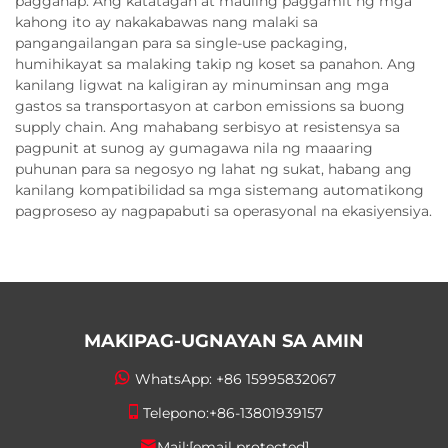
pagganap. Ang katatagan at mauling paggamit ng mga
kahong ito ay nakakabawas nang malaki sa
pangangailangan para sa single-use packaging,
humihikayat sa malaking takip ng koset sa panahon. Ang
kanilang ligwat na kaligiran ay minuminsan ang mga
gastos sa transportasyon at carbon emissions sa buong
supply chain. Ang mahabang serbisyo at resistensya sa
pagpunit at sunog ay gumagawa nila ng maaaring
puhunan para sa negosyo ng lahat ng sukat, habang ang
kanilang kompatibilidad sa mga sistemang automatikong
pagproseso ay nagpapabuti sa operasyonal na ekasiyensiya.
MAKIPAG-UGNAYAN SA AMIN
WhatsApp:
+86 15995832067
Telepono:
+86-13801939157
Mail:
[email protected]