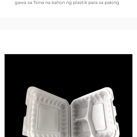
gawa sa Tsina na kahon ng plastik para sa paking