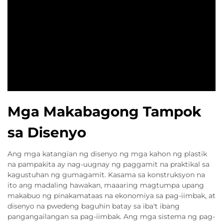
Mga Makabagong Tampok
sa Disenyo
Ang mga katangian ng disenyo ng mga kahon ng plastik
na pampakita ay nag-uugnay ng paggamit na praktikal sa
kagustuhan ng gumagamit. Kasama sa konstruksyon na
ito ang madaling hawakan, maaaring magtumpa upang
makabuo ng pinakamataas na ekonomiya sa pag-iimbak, at
disenyo na pwedeng baguhin batay sa iba't ibang
pangangailangan sa pag-iimbak. Ang mga sistema ng pag-