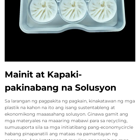
Mainit at Kapaki-
pakinabang na Solusyon
Sa larangan ng pagpakita ng pagkain, kinakatawan ng mga
plastik na kahon na ito ang isang sustentableng at
ekonomikong maaasahang solusyon. Ginawa gamit ang
mga materyales na maaaring mabawi para sa recycling,
sumusuporta sila sa mga initiatibang pang-economycircle
habang pinapanatili ang mataas na pamantayan ng