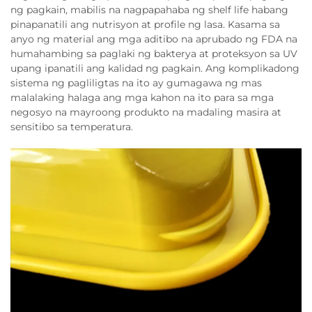
ng pagkain, mabilis na nagpapahaba ng shelf life habang
pinapanatili ang nutrisyon at profile ng lasa. Kasama sa
anyo ng material ang mga aditibo na aprubado ng FDA na
humahambing sa paglaki ng bakterya at proteksyon sa UV
upang ipanatili ang kalidad ng pagkain. Ang komplikadong
sistema ng pagliligtas na ito ay gumagawa ng mas
malalaking halaga ang mga kahon na ito para sa mga
negosyo na mayroong produkto na madaling masira at
sensitibo sa temperatura.