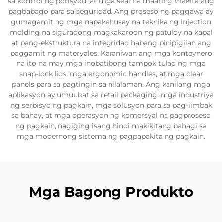
sa kontrol ng porisyon, at mga seal na maaring makita ang
pagbabago para sa seguridad. Ang proseso ng paggawa ay
gumagamit ng mga napakahusay na teknika ng injection
molding na siguradong magkakaroon ng patuloy na kapal
at pang-ekstruktura na integridad habang pinipigilan ang
paggamit ng materyales. Karaniwan ang mga konteynero
na ito na may mga inobatibong tampok tulad ng mga
snap-lock lids, mga ergonomic handles, at mga clear
panels para sa pagtingin sa nilalaman. Ang kanilang mga
aplikasyon ay umuubat sa retail packaging, mga industriya
ng serbisyo ng pagkain, mga solusyon para sa pag-iimbak
sa bahay, at mga operasyon ng komersyal na pagproseso
ng pagkain, nagiging isang hindi makikitang bahagi sa
mga modernong sistema ng pagpapakita ng pagkain.
Mga Bagong Produkto