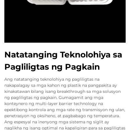
Natatanging Teknolohiya sa
Pagliligtas ng Pagkain
Ang natatanging teknolohiya ng pagliligtas na
nakapalagay sa mga kahon ng plastik na pangpakita ay
kinakatawan bilang isang breakthrough sa mga solusyon
ng pagliligtas ng pagkain. Gumagamit ang mga
konteynero ng multi-layer barrier technology na
epektibong kontrola ang mga rate ng transmisyon ng ulan,
penetrasyon ng oksiheno, at pagbabago ng temperatura.
Ang espesyal na inenyong mga sistema ng siglit ay
naglikha ng isang optimal na kapaligiran para sa pagliligtas