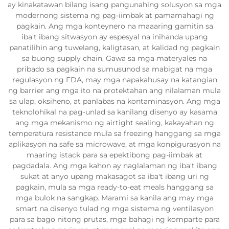
ay kinakatawan bilang isang pangunahing solusyon sa mga
modernong sistema ng pag-iimbak at pamamahagi ng
pagkain. Ang mga konteynero na maaaring gamitin sa
iba't ibang sitwasyon ay espesyal na inihanda upang
panatilihin ang tuwelang, kaligtasan, at kalidad ng pagkain
sa buong supply chain. Gawa sa mga materyales na
pribado sa pagkain na sumusunod sa mabigat na mga
regulasyon ng FDA, may mga napakahusay na katangian
ng barrier ang mga ito na protektahan ang nilalaman mula
sa ulap, oksiheno, at panlabas na kontaminasyon. Ang mga
teknolohikal na pag-unlad sa kanilang disenyo ay kasama
ang mga mekanismo ng airtight sealing, kakayahan ng
temperatura resistance mula sa freezing hanggang sa mga
aplikasyon na safe sa microwave, at mga konpigurasyon na
maaring istack para sa epektibong pag-iimbak at
pagdadala. Ang mga kahon ay naglalaman ng iba't ibang
sukat at anyo upang makasagot sa iba't ibang uri ng
pagkain, mula sa mga ready-to-eat meals hanggang sa
mga bulok na sangkap. Marami sa kanila ang may mga
smart na disenyo tulad ng mga sistema ng ventilasyon
para sa bago nitong prutas, mga bahagi ng komparte para