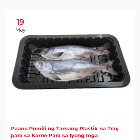
19
May
Paano Pumili ng Tamang Plastik na Tray
para sa Karne Para sa Iyong mga