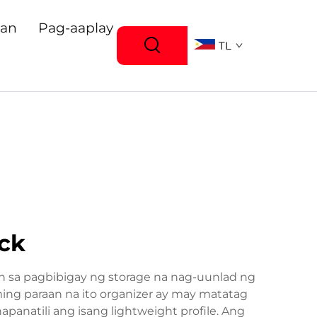
gan
Pag-aaplay
TL
ack
n sa pagbibigay ng storage na nag-uunlad ng
ing paraan na ito organizer ay may matatag
anatili ang isang lightweight profile. Ang