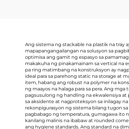
Ang sistema ng stackable na plastik na tray
mapapangangailangan na solusyon sa pagbibiga
optimisa ang gamit ng espasyo sa pamamag
makakuha ng pinakamainam sa vertical na e
pa ring matimbang na konstruksyon ay nagpa
ideal para sa parehong static na storage at m
item, habang ang robust na polymer na kons
ng maayos na halaga para sa pera. Ang mga t
pagsusulong ng handling na ekwalensiya at
sa aksidente at nagproteksyon sa inilagay n
rekonpigurasyon ng sistema bilang tugon s
pagbabago ng temperatura, gumagawa ito ngk
kanilang malinis na ibabaw at rounded corne
ang hygiene standards. Ang standard na dim