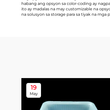
habang ang opsyon sa color-coding ay nagpap
ito ay madalas na may customizable na opsy
na solusyon sa storage para sa tiyak na mga
19
May