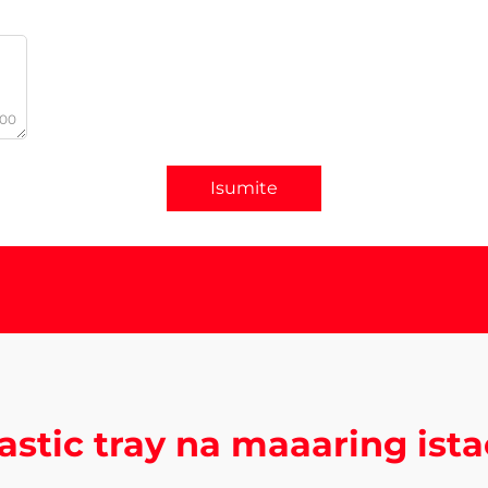
000
Isumite
astic tray na maaaring ist