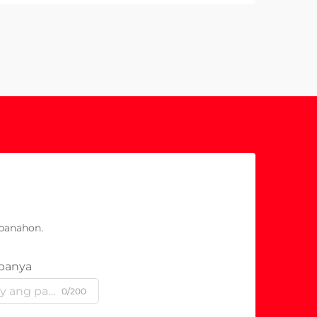
panahon.
panya
0/200