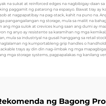
ak na sukat at reinforced edges na nagbibigay-daan sa 
ng paggamit ng patarong na espasyo. Bawat tray ay ka
ob at nagpapatibay na pag-stack, kahit na puno na. Ang 
a pangangailangan ng storage, mula sa maliit na baha
san ang mga sulok at crevices kung saan ang dumi ay m
on ng anyo ay resistente sa karamihan ng mga kemikal, 
n, mula sa industriyal na gusali hanggang sa retail stoc
naglalaman ng kumportableng grip handles o handholds,
ckable trays ay din din nag-iimbak ng mga mapagbigay 
 pang mga storage systems, pagpapalakas ng kanilang versat
Rekomenda ng Bagong Pro