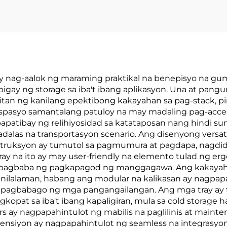
 ay nag-aalok ng maraming praktikal na benepisyo na g
y ng storage sa iba't ibang aplikasyon. Una at panguna
itan ng kanilang epektibong kakayahan sa pag-stack,
spasyo samantalang patuloy na may madaling pag-acce
patibay ng relihiyosidad sa katataposan nang hindi su
adalas na transportasyon scenario. Ang disenyong versatil
truksyon ay tumutol sa pagmumura at pagdapa, nagdidi
ray na ito ay may user-friendly na elemento tulad ng er
 pagbaba ng pagkapagod ng manggagawa. Ang kakayahan
a nilalaman, habang ang modular na kalikasan ay nagpa
a pagbabago ng mga pangangailangan. Ang mga tray ay 
opat sa iba't ibang kapaligiran, mula sa cold storage
rs ay nagpapahintulot ng mabilis na paglilinis at main
ensiyon ay nagpapahintulot ng seamless na integrasyon 