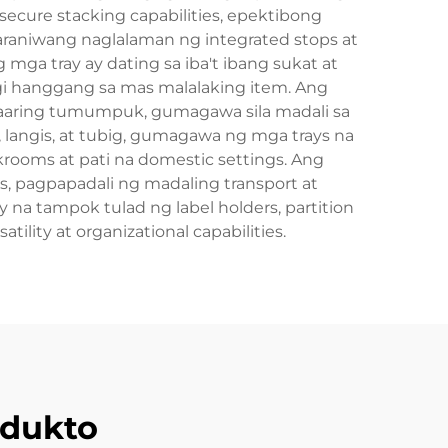
secure stacking capabilities, epektibong
raniwang naglalaman ng integrated stops at
mga tray ay dating sa iba't ibang sukat at
gi hanggang sa mas malalaking item. Ang
aaaring tumumpuk, gumagawa sila madali sa
langis, at tubig, gumagawa ng mga trays na
krooms at pati na domestic settings. Ang
 pagpapadali ng madaling transport at
na tampok tulad ng label holders, partition
ility at organizational capabilities.
dukto