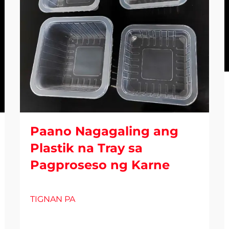
Paano Nagagaling ang
Plastik na Tray sa
Pagproseso ng Karne
TIGNAN PA