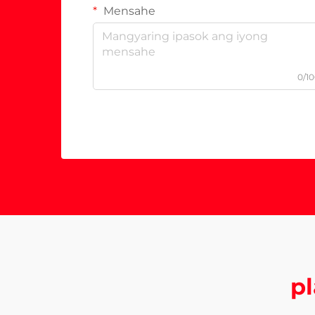
Mensahe
0/1
pl