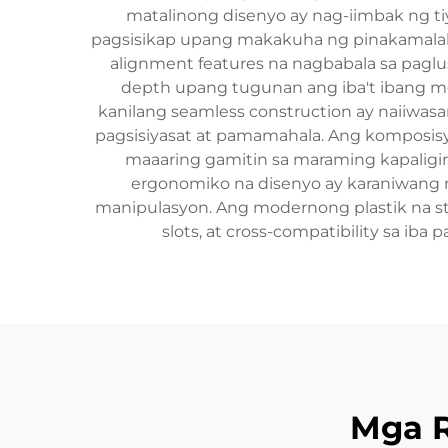
matalinong disenyo ay nag-iimbak ng tiy
pagsisikap upang makakuha ng pinakamalaki
alignment features na nagbabala sa paglus
depth upang tugunan ang iba't ibang mg
kanilang seamless construction ay naiiwa
pagsisiyasat at pamamahala. Ang komposisy
maaaring gamitin sa maraming kapaligira
ergonomiko na disenyo ay karaniwang 
manipulasyon. Ang modernong plastik na sta
slots, at cross-compatibility sa iba
Mga 