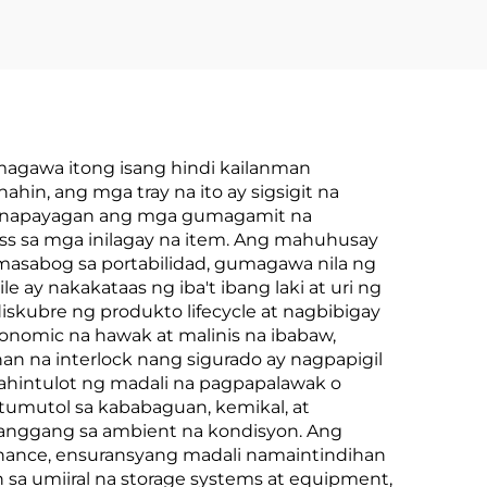
umagawa itong isang hindi kailanman
hin, ang mga tray na ito ay sigsigit na
 pinapayagan ang mga gumagamit na
ss sa mga inilagay na item. Ang mahuhusay
masabog sa portabilidad, gumagawa nila ng
e ay nakakataas ng iba't ibang laki at uri ng
skubre ng produkto lifecycle at nagbibigay
gonomic na hawak at malinis na ibabaw,
 na interlock nang sigurado ay nagpapigil
pahintulot ng madali na pagpapalawak o
tumutol sa kababaguan, kemikal, at
 hanggang sa ambient na kondisyon. Ang
tenance, ensuransyang madali namaintindihan
sa umiiral na storage systems at equipment,