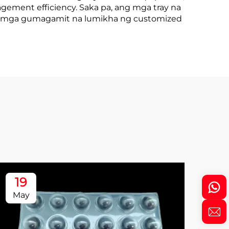
gement efficiency. Saka pa, ang mga tray na
t sa mga gumagamit na lumikha ng customized
19
1
May
Ma