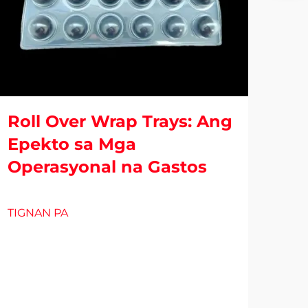
Roll Over Wrap Trays: Ang
Epekto sa Mga
Operasyonal na Gastos
Bli
Pa
TIGNAN PA
Uri
TIG