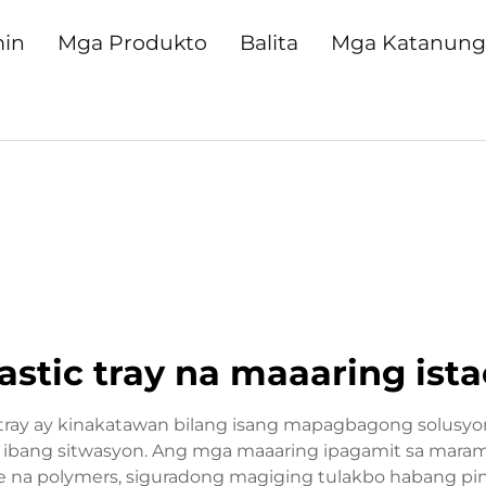
min
Mga Produkto
Balita
Mga Katanun
astic tray na maaaring ist
 tray ay kinakatawan bilang isang mapagbagong solusyo
't ibang sitwasyon. Ang mga maaaring ipagamit sa maram
 na polymers, siguradong magiging tulakbo habang pinap