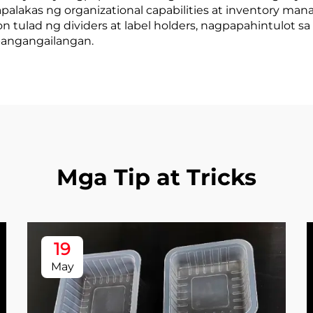
alakas ng organizational capabilities at inventory mana
on tulad ng dividers at label holders, nagpapahintulo
 pangangailangan.
Mga Tip at Tricks
19
May