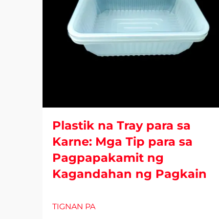
Plastik na Tray para sa
Karne: Mga Tip para sa
Pagpapakamit ng
Kagandahan ng Pagkain
TIGNAN PA