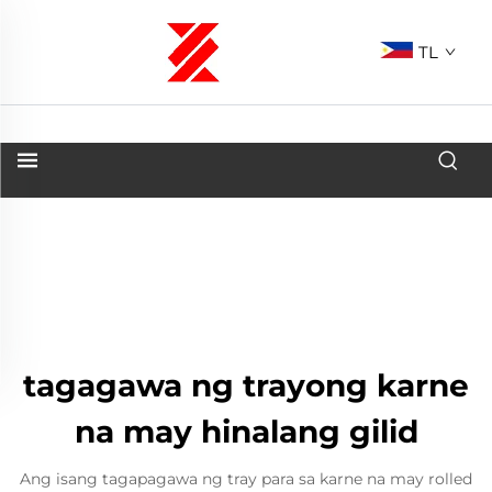
TL
tagagawa ng trayong karne
na may hinalang gilid
Ang isang tagapagawa ng tray para sa karne na may rolled