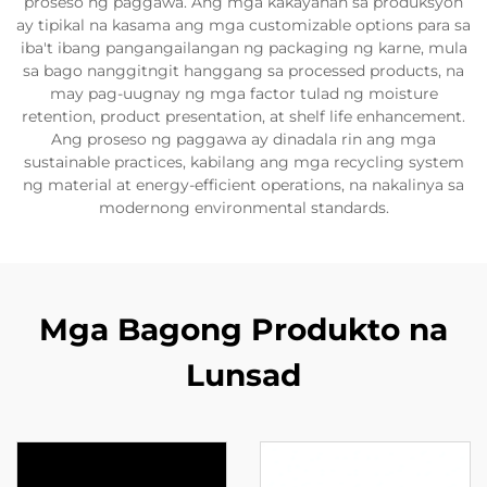
proseso ng paggawa. Ang mga kakayahan sa produksyon
ay tipikal na kasama ang mga customizable options para sa
iba't ibang pangangailangan ng packaging ng karne, mula
sa bago nanggitngit hanggang sa processed products, na
may pag-uugnay ng mga factor tulad ng moisture
retention, product presentation, at shelf life enhancement.
Ang proseso ng paggawa ay dinadala rin ang mga
sustainable practices, kabilang ang mga recycling system
ng material at energy-efficient operations, na nakalinya sa
modernong environmental standards.
Mga Bagong Produkto na
Lunsad