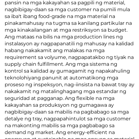
pansin na mga kakayahan sa pagpili ng material,
nagbibigay-daan sa mga customer na pumili mula
sa iba't ibang food-grade na mga material na
pinakamahusay na tugma sa kanilang partikular na
mga kinakailangan at mga restriksyon sa budget.
Ang mataas na bilis na mga production lines ng
instalasyon ay nagpapanatili ng mahusay na kalidad
habang nakakamit ang malakas na mga
requirement sa volyume, nagpapatakbo ng tiyak na
supply chain fulfillment. Ang mga sistema ng
kontrol sa kalidad ay gumagamit ng napakahuling
teknolohiyang panunit at automatikong mga
proseso ng inspeksyon, nag-iinsista na bawat tray ay
nakakamit ng matalinghagang mga estandar ng
seguridad at pagganap. Ang flexible na mga
kakayahan sa produksyon ng gumagawa ay
nagbibigay-daan sa mabilis na pagbabago sa mga
detalye ng tray, nagpapahintulot sa mga customer
na makonting mabilis sa mga pagbabago sa
demand ng market. Ang energy-efficient na