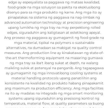
edge ay espesyalista sa paggawa ng mataas kwalidad,
food-grade na mga solusyon sa pakita na eksklusibong
disenyo para sa mga produkto ng karne. Ang mga ito ay
pinapalakas na sistema ng paggawa na nag-iimbak ng
advanced automation technology at precision engineering
upang lumikha ng mga tray na may perpektong rolled
edges, siguraduhin ang kaligtasan at estetikong apeyal.
Ang proseso ng paggawa ay gumagamit ng food-grade na
mga material, tipikal na polymers o sustainable
alternatives, na dumadaan sa mabigat na quality control
measures. Ang production line ay kinakatawan ng state-of-
the-art thermoforming equipment na maaaring gumawa
ng mga tray sa iba't ibang sukat at depth, na walang
maikling sulok at potensyal na panganib. Ang tagapagawa
ay gumagamit ng mga innovatibong cooling systems at
material handling protocols upang panatilihin ang
konsistente na kwalidad ng produkto habang pinapakamit
ang maximum na production efficiency. Ang mga facilites
na ito ay madalas na integrado ng mga smart monitoring
systems upang siguraduhin ang presisong kontrol ng
temperatura, material flow, at quality parameters sa buong