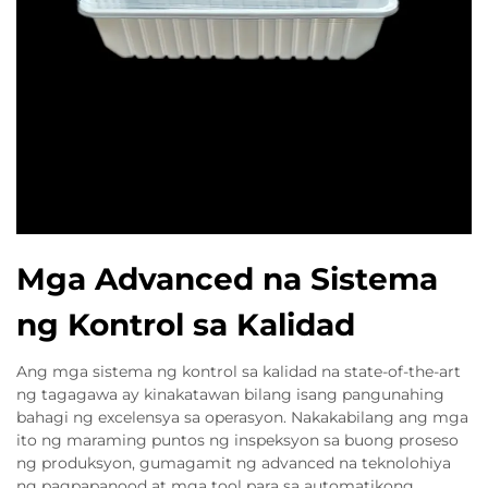
Mga Advanced na Sistema
ng Kontrol sa Kalidad
Ang mga sistema ng kontrol sa kalidad na state-of-the-art
ng tagagawa ay kinakatawan bilang isang pangunahing
bahagi ng excelensya sa operasyon. Nakakabilang ang mga
ito ng maraming puntos ng inspeksyon sa buong proseso
ng produksyon, gumagamit ng advanced na teknolohiya
ng pagpapanood at mga tool para sa automatikong