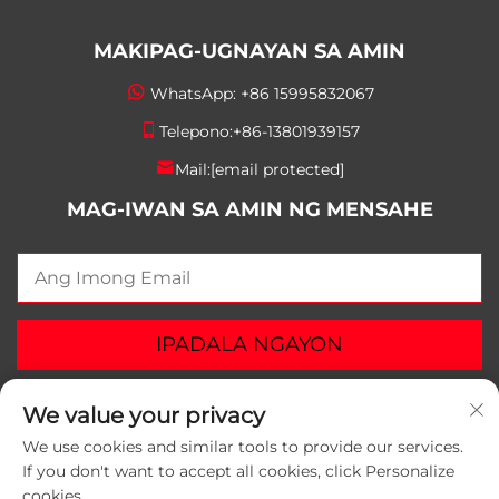
MAKIPAG-UGNAYAN SA AMIN
WhatsApp:
+86 15995832067
Telepono:
+86-13801939157
Mail:
[email protected]
MAG-IWAN SA AMIN NG MENSAHE
IPADALA NGAYON
We value your privacy
We use cookies and similar tools to provide our services.
If you don't want to accept all cookies, click Personalize
Copyright © 2025 Suzhou Yunlei Packaging Materials
cookies.