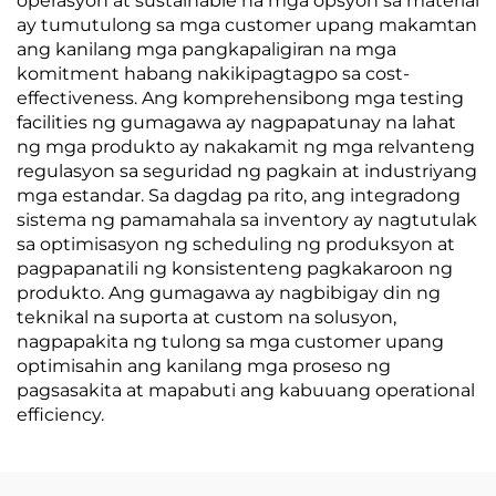
operasyon at sustainable na mga opsyon sa material
ay tumutulong sa mga customer upang makamtan
ang kanilang mga pangkapaligiran na mga
komitment habang nakikipagtagpo sa cost-
effectiveness. Ang komprehensibong mga testing
facilities ng gumagawa ay nagpapatunay na lahat
ng mga produkto ay nakakamit ng mga relvanteng
regulasyon sa seguridad ng pagkain at industriyang
mga estandar. Sa dagdag pa rito, ang integradong
sistema ng pamamahala sa inventory ay nagtutulak
sa optimisasyon ng scheduling ng produksyon at
pagpapanatili ng konsistenteng pagkakaroon ng
produkto. Ang gumagawa ay nagbibigay din ng
teknikal na suporta at custom na solusyon,
nagpapakita ng tulong sa mga customer upang
optimisahin ang kanilang mga proseso ng
pagsasakita at mapabuti ang kabuuang operational
efficiency.