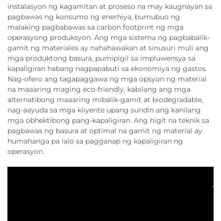
instalasyon ng kagamitan at proseso na may kaugnayan sa
pagbawas ng konsumo ng enerhiya, bumubuo ng
malaking pagbabawas sa carbon footprint ng mga
operasyong produksyon. Ang mga sistema ng pagbabalik-
gamit ng materiales ay nahahawakan at sinusuri muli ang
mga produktong basura, pumipigil sa impluwensya sa
kapaligiran habang nagpapabuti sa ekonomiya ng gastos.
Nag-ofero ang tagapaggawa ng mga opsyon ng material
na maaaring maging eco-friendly, kabilang ang mga
alternatibong maaaring mibalik-gamit at biodegradable,
nag-aayuda sa mga kliyente upang sundin ang kanilang
mga obhektibong pang-kapaligiran. Ang higit na teknik sa
pagbawas ng basura at optimal na gamit ng material ay
humahanga pa lalo sa pagganap ng kapaligiran ng
operasyon.