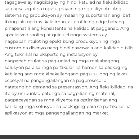
tagagawa ay nagbibigay ng hindi katulad na fleksibilidadi
sa pagsasagot sa mga ugnayan ng mga kliyente. Ang
sistema ng produksyon ay maaaring suportahan ang iba't
ibang laki ng tray, kalaliman, at profile ng edge habang
pinapanatili ang konsistente na kalidad at pagganap. Ang
specialized tooling at quick-change systems ay
nagpapahintulot ng epektibong produksyon ng mga
custom na disenyo nang hindi nawawala ang kalidad o bilis.
Ang teknikal na eksperto ng instalasyon ay
nagpapahintulot sa pag-unlad ng mga makabagong
solusyon para sa mga partikular na hamon sa packaging,
kabilang ang mga kinakailangang pagsusulong ng lakas,
espesyal na pangangailangan sa pagproseso, o
natatanging demand sa presentasyon. Ang fleksibilidadi na
ito ay umuunlad patungo sa pagpilian ng material,
pagpapayagan sa mga kliyente na optimisahan ang
kanilang mga solusyon sa packaging para sa partikular na
aplikasyon at mga pangangailangan ng market.