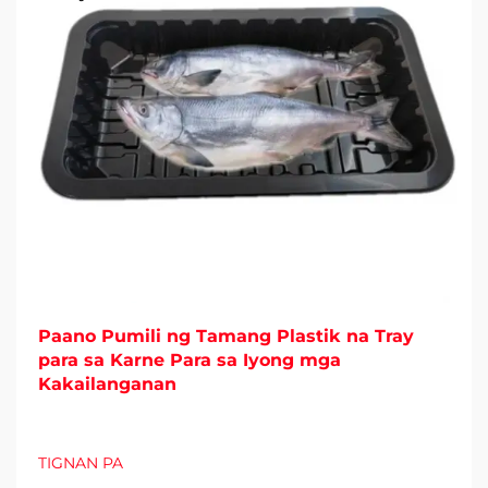
Paano Pumili ng Tamang Plastik na Tray
para sa Karne Para sa Iyong mga
Kakailanganan
TIGNAN PA