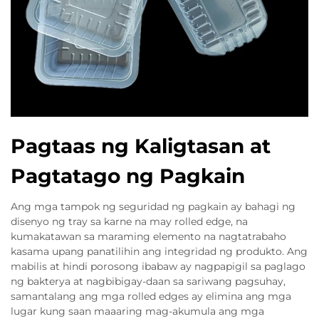
Pagtaas ng Kaligtasan at
Pagtatago ng Pagkain
Ang mga tampok ng seguridad ng pagkain ay bahagi ng
disenyo ng tray sa karne na may rolled edge, na
kumakatawan sa maraming elemento na nagtatrabaho
kasama upang panatilihin ang integridad ng produkto. Ang
mabilis at hindi porosong ibabaw ay nagpapigil sa paglago
ng bakterya at nagbibigay-daan sa sariwang pagsuhay,
samantalang ang mga rolled edges ay elimina ang mga
lugar kung saan maaaring mag-akumula ang mga