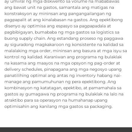
ay umiiral ng mga diskwento sa volume na mababawas
ang bawat unit na gastos, samantala ang matigas na
konstraksyon ay mininsan ang pangangailangan ng
pagpapalit at ang kinalabasan na gastos. Ang epektibong
disenyo ay optimisa ang espasyo sa pagpapadala at
pagbibigayan, bumababa ng mga gastos sa logistics sa
buong supply chain. Ang estandang proseso ng paggawa
ay siguradong magkakaroon ng konsistente na kalidad sa
malalaking mga order, mininsan ang basura at mga isyu sa
kontrol ng kalidad. Karaniwan ang programa ng bulaklak
na kasama ang maayos na mga opsyon ng pag-order at
delivery schedules, pinapagana ang mga negosyo upang
panatilihing optimal ang antas ng inventory habang nai-
manage ang pamumuhunan ng pera epektibong. Ang
kombinasyon ng katatagan, epektibo, at pamamahala sa
gastos ay gumagawa ng programa ng bulaklak na lalo na
atraktibo para sa operasyon na humahanap upang
optimisahin ang kanilang mga gastos sa packaging.