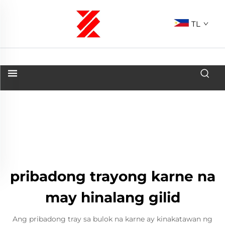
TL
pribadong trayong karne na
may hinalang gilid
Ang pribadong tray sa bulok na karne ay kinakatawan ng