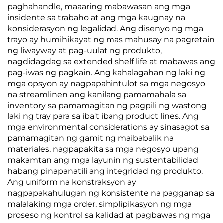
paghahandle, maaaring mabawasan ang mga
insidente sa trabaho at ang mga kaugnay na
konsiderasyon ng legalidad. Ang disenyo ng mga
trayo ay humihikayat ng mas mahusay na pagretain
ng liwayway at pag-uulat ng produkto,
nagdidagdag sa extended shelf life at mabawas ang
pag-iwas ng pagkain. Ang kahalagahan ng laki ng
mga opsyon ay nagpapahintulot sa mga negosyo
na streamlinen ang kanilang pamamahala sa
inventory sa pamamagitan ng pagpili ng wastong
laki ng tray para sa iba't ibang product lines. Ang
mga environmental considerations ay sinasagot sa
pamamagitan ng gamit ng maibabalik na
materiales, nagpapakita sa mga negosyo upang
makamtan ang mga layunin ng sustentabilidad
habang pinapanatili ang integridad ng produkto.
Ang uniform na konstraksyon ay
nagpapakahulugan ng konsistente na pagganap sa
malalaking mga order, simplipikasyon ng mga
proseso ng kontrol sa kalidad at pagbawas ng mga