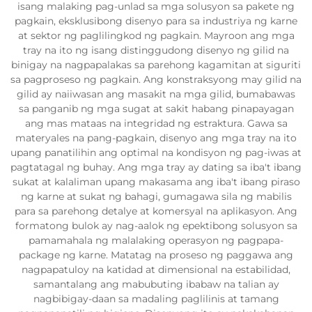
isang malaking pag-unlad sa mga solusyon sa pakete ng
pagkain, eksklusibong disenyo para sa industriya ng karne
at sektor ng paglilingkod ng pagkain. Mayroon ang mga
tray na ito ng isang distinggudong disenyo ng gilid na
binigay na nagpapalakas sa parehong kagamitan at siguriti
sa pagproseso ng pagkain. Ang konstraksyong may gilid na
gilid ay naiiwasan ang masakit na mga gilid, bumabawas
sa panganib ng mga sugat at sakit habang pinapayagan
ang mas mataas na integridad ng estraktura. Gawa sa
materyales na pang-pagkain, disenyo ang mga tray na ito
upang panatilihin ang optimal na kondisyon ng pag-iwas at
pagtatagal ng buhay. Ang mga tray ay dating sa iba't ibang
sukat at kalaliman upang makasama ang iba't ibang piraso
ng karne at sukat ng bahagi, gumagawa sila ng mabilis
para sa parehong detalye at komersyal na aplikasyon. Ang
formatong bulok ay nag-aalok ng epektibong solusyon sa
pamamahala ng malalaking operasyon ng pagpapa-
package ng karne. Matatag na proseso ng paggawa ang
nagpapatuloy na katidad at dimensional na estabilidad,
samantalang ang mabubuting ibabaw na talian ay
nagbibigay-daan sa madaling paglilinis at tamang