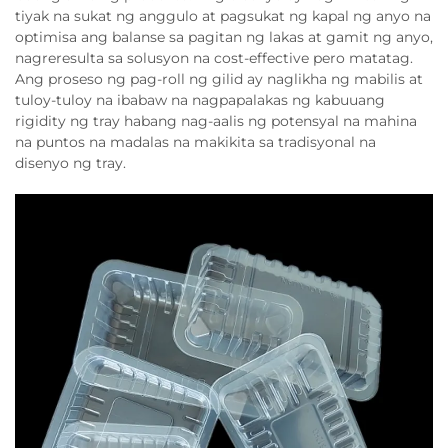
tiyak na sukat ng anggulo at pagsukat ng kapal ng anyo na
optimisa ang balanse sa pagitan ng lakas at gamit ng anyo,
nagreresulta sa solusyon na cost-effective pero matatag.
Ang proseso ng pag-roll ng gilid ay naglikha ng mabilis at
tuloy-tuloy na ibabaw na nagpapalakas ng kabuuang
rigidity ng tray habang nag-aalis ng potensyal na mahina
na puntos na madalas na makikita sa tradisyonal na
disenyo ng tray.