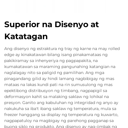
Superior na Disenyo at
Katatagan
Ang disenyo ng estraktura ng tray ng karne na may rolled
edge ay kinakatawan bilang isang pinakamataas ng
pakikiramay sa inhenyeriya ng pagpapakita, na
kumakatawan sa maraming pangunahing katangian na
naglalagay nito sa paligid ng pamilihan. Ang mga
pinagandang gilid ay hindi lamang nagbibigay ng mas
mataas na lakas kundi pati na rin sumusulong ng mas
epektibong distribusyon ng timbang, nagpapigil sa
deformasyon kahit sa malaking saklaw ng lohikal na
presyon. Ganito ang kabuluhan ng integridad ng anyo ay
nakukuha sa iba't ibang saklaw ng temperatura, mula sa
freezer hanggang sa display ng temperatura ng kuwarto,
nagpapatuloy na magbigay ng parehong pagganap sa
buong siklo ng produkto. Ang disenyo ay nag-iimbak ng