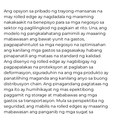
Ang opsyon sa pribado ng trayong-mansanas na
may rolled edge ay nagdadala ng maraming
nakakaakit na benepisyo para sa mga negosyo sa
sektor ng paglilingkod ng pagkain at rito. Una, ang
modelo ng pangkalahatang pamimili ay maaaring
mabawasan ang bawat-yunit na gastos,
pagpapahintulot sa mga negosyo na optimisahan
ang kanilang mga gastos sa pagsasakay habang
pinapanatili ang mataas na standard ng kalidad.
Ang disenyo ng rolled edge ay nagbibigay ng
pagpapalakas na proteksyon at paglaban sa
deformasyon, siguraduhin na ang mga produkto ay
panatilihing maganda ang kanilang anyo sa buong
distribusyon chain. Ang pinagandang pagtataas ng
mga ito ay humihikayat ng mas epektibong
paggamit ng storage at mababawas ang mga
gastos sa transportasyon. Mula sa perspektiba ng
seguridad, ang mabilis na rolled edges ay maaaring
mabawasan ang panganib ng mga sugat sa