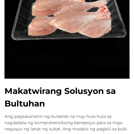
Makatwirang Solusyon sa
Bultuhan
Ang pagsasailalim ng bulaklak na may hula-hula ay
nagdadala ng komprehensibong benepisyo para sa mga
negosyo ng lahat ng sukat. Ang modelo ng pagbili sa bulk