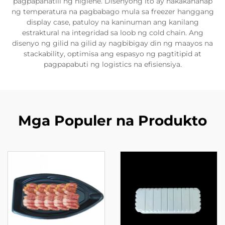
pagpapanatili ng higiene. Disenyong ito ay nakakahanap
ng temperatura na pagbabago mula sa freezer hanggang
display case, patuloy na kaninuman ang kanilang
estraktural na integridad sa loob ng cold chain. Ang
disenyo ng gilid na gilid ay nagbibigay din ng maayos na
stackability, optimisa ang espasyo ng pagtitipid at
pagpapabuti ng logistics na efisiensiya.
Mga Populer na Produkto