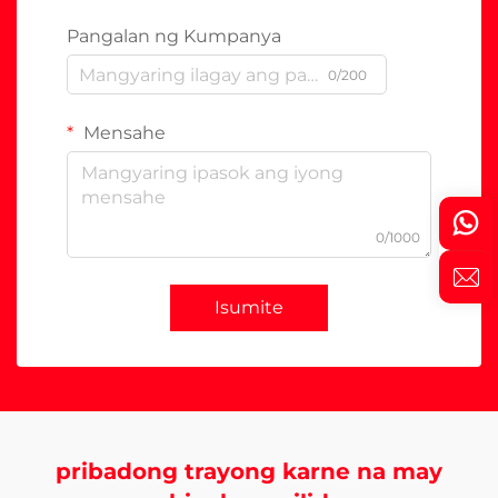
Pangalan ng Kumpanya
0/200
Mensahe
0/1000
Isumite
pribadong trayong karne na may