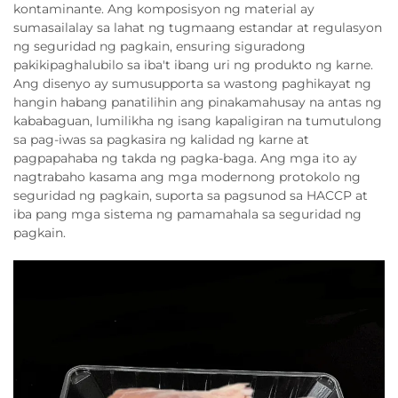
kontaminante. Ang komposisyon ng material ay
sumasailalay sa lahat ng tugmaang estandar at regulasyon
ng seguridad ng pagkain, ensuring siguradong
pakikipaghalubilo sa iba't ibang uri ng produkto ng karne.
Ang disenyo ay sumusupporta sa wastong paghikayat ng
hangin habang panatilihin ang pinakamahusay na antas ng
kababaguan, lumilikha ng isang kapaligiran na tumutulong
sa pag-iwas sa pagkasira ng kalidad ng karne at
pagpapahaba ng takda ng pagka-baga. Ang mga ito ay
nagtrabaho kasama ang mga modernong protokolo ng
seguridad ng pagkain, suporta sa pagsunod sa HACCP at
iba pang mga sistema ng pamamahala sa seguridad ng
pagkain.