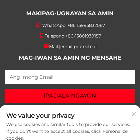
MAKIPAG-UGNAYAN SA AMIN
WhatsApp:
+86 15995832067
Telepono:
+86-13801939157
Mail:
[email protected]
MAG-IWAN SA AMIN NG MENSAHE
IPADALA NGAYON
We value your privacy
We use cookies and similar tools to provide our services.
If you don't want to accept all cookies, click Personalize
Copyright © 2025 Suzhou Yunlei Packaging Materials
cookies.