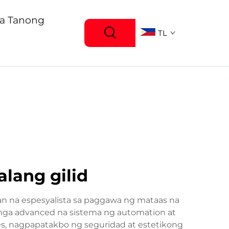
a Tanong
TL
lang gilid
n na espesyalista sa paggawa ng mataas na
 mga advanced na sistema ng automation at
s, nagpapatakbo ng seguridad at estetikong