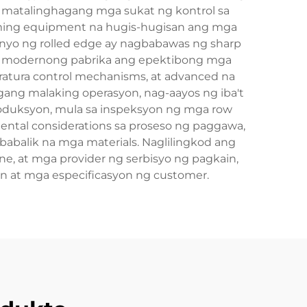
g matalinghagang mga sukat ng kontrol sa
rming equipment na hugis-hugisan ang mga
senyo ng rolled edge ay nagbabawas ng sharp
 modernong pabrika ang epektibong mga
atura control mechanisms, at advanced na
ang malaking operasyon, nag-aayos ng iba't
produksyon, mula sa inspeksyon ng mga row
ental considerations sa proseso ng paggawa,
balik na mga materials. Naglilingkod ang
e, at mga provider ng serbisyo ng pagkain,
n at mga especificasyon ng customer.