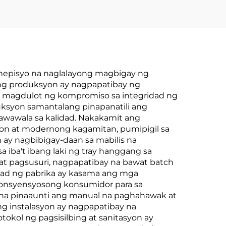
enepisyo na naglalayong magbigay ng
ong produksyon ay nagpapatibay ng
g magdulot ng kompromiso sa integridad ng
ksyon samantalang pinapanatili ang
awawala sa kalidad. Nakakamit ang
n at modernong kagamitan, pumipigil sa
n ay nagbibigay-daan sa mabilis na
ba't ibang laki ng tray hanggang sa
at pagsusuri, nagpapatibay na bawat batch
dad ng pabrika ay kasama ang mga
 konsyensyosong konsumidor para sa
na pinaaunti ang manual na paghahawak at
g instalasyon ay nagpapatibay na
kol ng pagsisilbing at sanitasyon ay