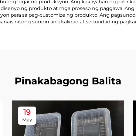
 buong lugar ng produksyon. Ang kakayahan ng pabrika
 disenyo ng produkto at mga proseso ng paggawa. Ang m
syon para sa pag-customize ng produkto. Ang pagsunod 
nanais nitong sundin ang kalidad at seguridad ng pagkai
Pinakabagong Balita
19
May