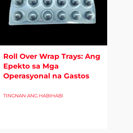
Roll Over Wrap Trays: Ang
Epekto sa Mga
Operasyonal na Gastos
Bli
Pa
TINGNAN ANG HABIHABI
Uri
TIN