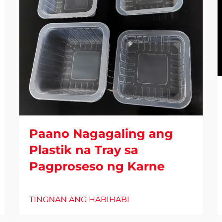
Paano Nagagaling ang
Plastik na Tray sa
Pagproseso ng Karne
TINGNAN ANG HABIHABI