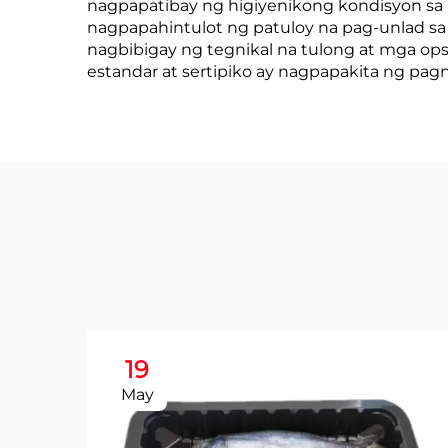
nagpapatibay ng higiyenikong kondisyon sa
nagpapahintulot ng patuloy na pag-unlad sa
nagbibigay ng tegnikal na tulong at mga op
estandar at sertipiko ay nagpapakita ng pag
19
May