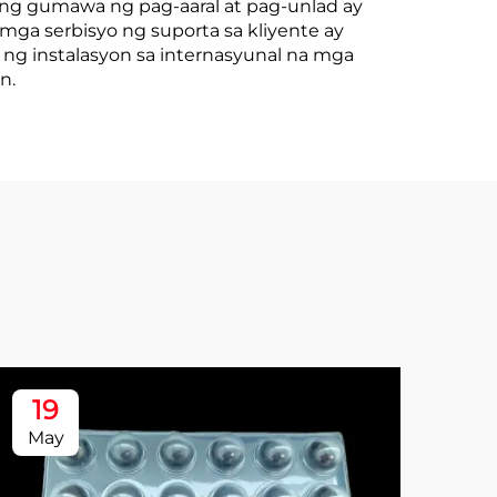
ng gumawa ng pag-aaral at pag-unlad ay
ga serbisyo ng suporta sa kliyente ay
ng instalasyon sa internasyunal na mga
n.
19
1
May
Ma