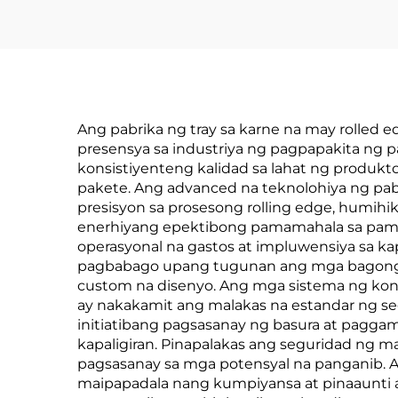
Ang pabrika ng tray sa karne na may rolled
presensya sa industriya ng pagpapakita ng
konsistiyenteng kalidad sa lahat ng produ
pakete. Ang advanced na teknolohiya ng pa
presisyon sa prosesong rolling edge, humi
enerhiyang epektibong pamamahala sa pama
operasyonal na gastos at impluwensiya sa kap
pagbabago upang tugunan ang mga bagong de
custom na disenyo. Ang mga sistema ng kont
ay nakakamit ang malakas na estandar ng se
initiatibang pagsasanay ng basura at pagga
kapaligiran. Pinapalakas ang seguridad ng
pagsasanay sa mga potensyal na panganib. A
maipapadala nang kumpiyansa at pinaaunti a