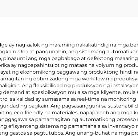
 edge ay nag-aalok ng maraming nakakatindig na mga b
 pagkain. Una at pangunahin, ang sistemang automatik
kto, pinaaunti ang mga pagbabago at defektong maaarin
brika ay nagpapahintulot ng mataas na volyum ng produ
hikayat ng ekonomikong paggawa ng produktong hindi n
magitan ng optimizadong mga workflow ng produksyo
aligiran. Ang fleksibilidad ng produksyon ng instalasyo
mand at spesipikasyon mula sa mga kliyente, mula sa i
rol sa kalidad ay sumasama sa real-time na monitoring 
guridad ng pagkain. Ang pagsasangguni sa sustenabili
mit ng eco-friendly na materiales, napapaloob ang mga
 manggagawa sa pamamagitan ng automatikong proseso 
ng efisyenteng sistema ng pamamahala sa inventaryo n
ng gastos sa pagtutubos. Ang unang-buhat na mga proto