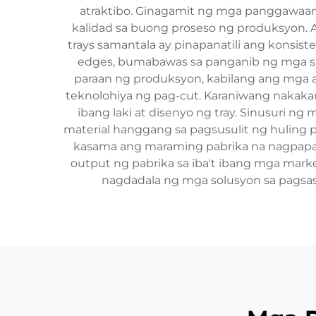
atraktibo. Ginagamit ng mga panggawaang
kalidad sa buong proseso ng produksyon.
trays samantala ay pinapanatili ang konsis
edges, bumabawas sa panganib ng mga 
paraan ng produksyon, kabilang ang mga 
teknolohiya ng pag-cut. Karaniwang nakaka
ibang laki at disenyo ng tray. Sinusuri 
material hanggang sa pagsusulit ng huling 
kasama ang maraming pabrika na nagpapat
output ng pabrika sa iba't ibang mga mark
nagdadala ng mga solusyon sa pagsas