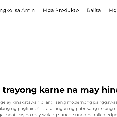
ngkol sa Amin
Mga Produkto
Balita
Mg
g trayong karne na may hina
 edge ay kinakatawan bilang isang modernong panggawaa
-alang ng pagkain. Kinabibilangan ng pabrikang ito ang
a meat tray na may walang sunod-sunod na rolled edge