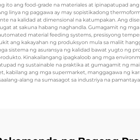
 ito ang food-grade na materiales at ipinapatupad an
 Ang linya ng paggawa ay may sopistikadong thermofo
tente na kalidad at dimensional na katumpakan. Ang di
sugat at sakuna habang naghandla. Gumagamit ng mga
automated material feeding systems, presisyong temper
ukit ang kakayahan ng produksyon mula sa maliit hangg
ng mga sistema ng asuransya ng kalidad bawat yugto ng 
produkto. Kinakailangang ipagkaloob ang mga environm
upad ng sustainable na praktika at gumagamit ng maiba
et, kabilang ang mga supermarket, manggagawa ng karn
aalang-alang na sumasagot sa industriya na pamantaya