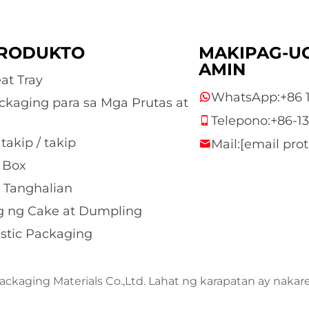
RODUKTO
MAKIPAG-U
AMIN
at Tray
WhatsApp:
+86 
ackaging para sa Mga Prutas at
Telepono:
+86-1
 takip / takip
Mail:
[email pro
 Box
 Tanghalian
g ng Cake at Dumpling
astic Packaging
ckaging Materials Co.,Ltd. Lahat ng karapatan ay nakar