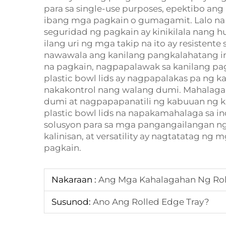
para sa single-use purposes, epektibo an
ibang mga pagkain o gumagamit. Lalo na 
seguridad ng pagkain ay kinikilala nang hus
ilang uri ng mga takip na ito ay resistent
nawawala ang kanilang pangkalahatang i
na pagkain, nagpapalawak sa kanilang pag
plastic bowl lids ay nagpapalakas pa ng k
nakakontrol nang walang dumi. Mahalaga i
dumi at nagpapapanatili ng kabuuan ng k
plastic bowl lids na napakamahalaga sa in
solusyon para sa mga pangangailangan ng 
kalinisan, at versatility ay nagtatatag n
pagkain.
Nakaraan :
Ang Mga Kahalagahan Ng Roll
Susunod:
Ano Ang Rolled Edge Tray?