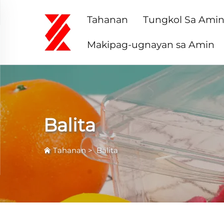
Tahanan
Tungkol Sa Ami
Makipag-ugnayan sa Amin
Balita
Tahanan
>
Balita