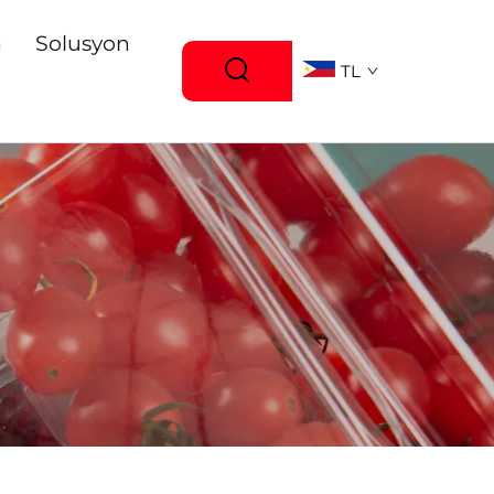
n
Solusyon
TL