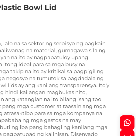
astic Bowl Lid
 lalo na sa sektor ng serbisyo ng pagkain
 maliwanag na material, gumagawa sila ng
ayan na ito ay nagpapatuloy upang
itong ideal para sa mga busy na
ga takip na ito ay kritikal sa pagpigil ng
mga negosyo na tumutok sa pagdadala ng
 lids ay ang kanilang transparensya. Ito'y
g hindi kailangan magbukas nito,
 ang katangian na ito bilang isang tool
it pang mga customer at taasain ang mga
g atrasaktibo para sa mga kompanya na
apababa ng mga gastos na may
buti ng iba pang bahagi ng kanilang mga
sa pagpatupad ng kalinisan. Disenyado