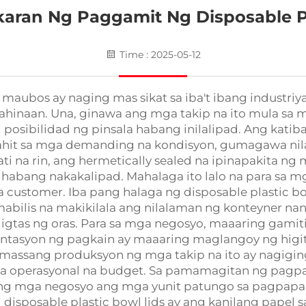
aran Ng Paggamit Ng Disposable Pl
Time : 2025-05-12
ubos ay naging mas sikat sa iba't ibang industriya,
 kahinaan. Una, ginawa ang mga takip na ito mula sa
sibilidad ng pinsala habang inilalipad. Ang katib
hit sa mga demanding na kondisyon, gumagawa nila 
ati na rin, ang hermetically sealed na ipinapakita ng m
habang nakakalipad. Mahalaga ito lalo na para sa 
ustomer. Iba pang halaga ng disposable plastic bowl
bilis na makikilala ang nilalaman ng konteyner nan
gtas ng oras. Para sa mga negosyo, maaaring gamitin
sentasyon ng pagkain ay maaaring maglangoy ng hig
assang produksyon ng mga takip na ito ay nagigin
a operasyonal na budget. Sa pamamagitan ng pagp
 ng mga negosyo ang mga yunit patungo sa pagpapa
disposable plastic bowl lids ay ang kanilang papel 