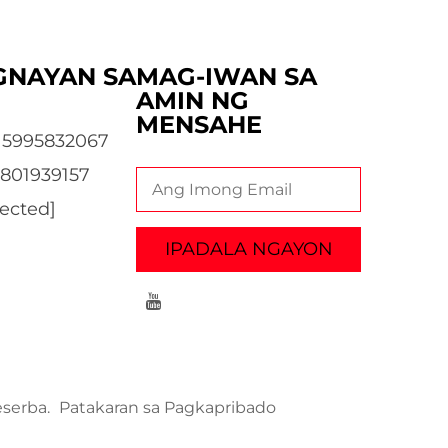
GNAYAN SA
MAG-IWAN SA
AMIN NG
MENSAHE
15995832067
3801939157
tected]
IPADALA NGAYON
eserba.
Patakaran sa Pagkapribado