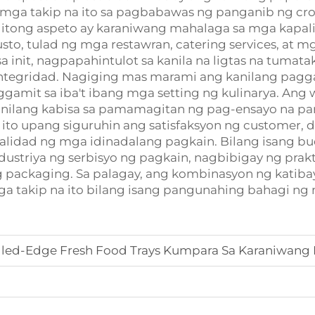
g mga takip na ito sa pagbabawas ng panganib ng cro
itong aspeto ay karaniwang mahalaga sa mga kapal
to, tulad ng mga restawran, catering services, at mga
e sa init, nagpapahintulot sa kanila na ligtas na tum
ntegridad. Nagiging mas marami ang kanilang pagga
gamit sa iba't ibang mga setting ng kulinarya. Ang 
anilang kabisa sa pamamagitan ng pag-ensayo na par
to upang siguruhin ang satisfaksyon ng customer, d
alidad ng mga idinadalang pagkain. Bilang isang bu
dustriya ng serbisyo ng pagkain, nagbibigay ng prak
packaging. Sa palagay, ang kombinasyon ng katibayan
g mga takip na ito bilang isang pangunahing bahagi 
ed-Edge Fresh Food Trays Kumpara Sa Karaniwang F