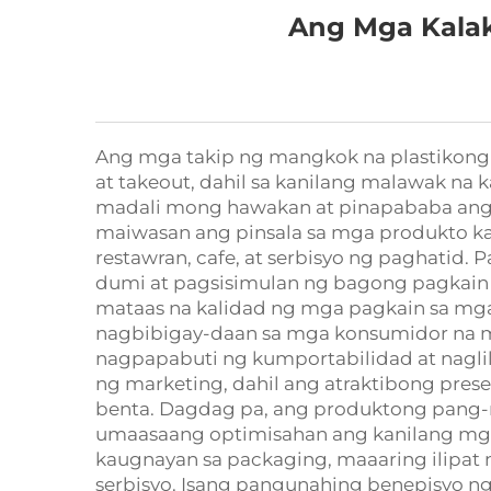
Ang Mga Kalak
Ang mga takip ng mangkok na plastikong ma
at takeout, dahil sa kanilang malawak na
madali mong hawakan at pinapababa ang po
maiwasan ang pinsala sa mga produkto ka
restawran, cafe, at serbisyo ng paghatid. P
dumi at pagsisimulan ng bagong pagkain 
mataas na kalidad ng mga pagkain sa mga c
nagbibigay-daan sa mga konsumidor na ma
nagpapabuti ng kumportabilidad at naglili
ng marketing, dahil ang atraktibong pre
benta. Dagdag pa, ang produktong pang-m
umaasaang optimisahan ang kanilang mg
kaugnayan sa packaging, maaaring ilipat
serbisyo. Isang pangunahing benepisyo ng 