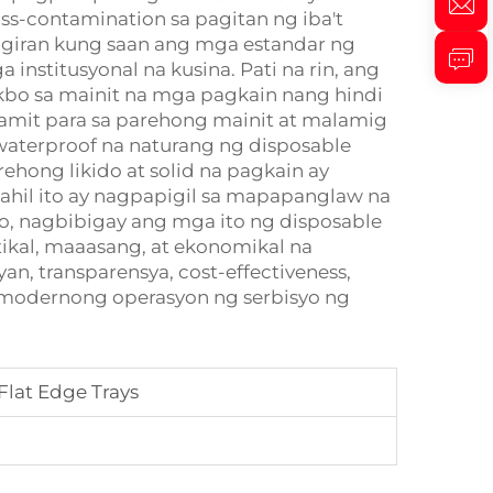
ss-contamination sa pagitan ng iba't
igiran kung saan ang mga estandar ng
 institusyonal na kusina. Pati na rin, ang
atakbo sa mainit na mga pagkain nang hindi
mit para sa parehong mainit at malamig
waterproof na naturang ng disposable
ehong likido at solid na pagkain ay
ahil ito ay nagpapigil sa mapapanglaw na
o, nagbibigay ang mga ito ng disposable
tikal, maaasang, at ekonomikal na
, transparensya, cost-effectiveness,
ng modernong operasyon ng serbisyo ng
lat Edge Trays