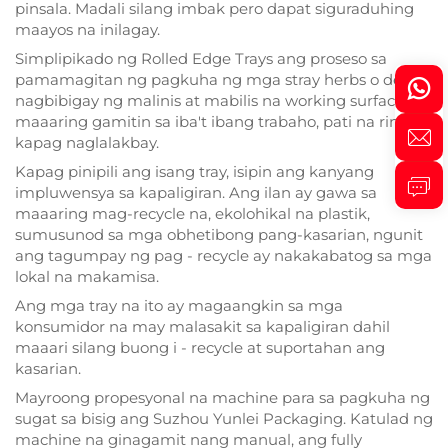
pinsala. Madali silang imbak pero dapat siguraduhing
maayos na inilagay.
Simplipikado ng Rolled Edge Trays ang proseso sa
pamamagitan ng pagkuha ng mga stray herbs o debris,
nagbibigay ng malinis at mabilis na working surface na
maaaring gamitin sa iba't ibang trabaho, pati na rin
kapag naglalakbay.
Kapag pinipili ang isang tray, isipin ang kanyang
impluwensya sa kapaligiran. Ang ilan ay gawa sa
maaaring mag-recycle na, ekolohikal na plastik,
sumusunod sa mga obhetibong pang-kasarian, ngunit
ang tagumpay ng pag - recycle ay nakakabatog sa mga
lokal na makamisa.
Ang mga tray na ito ay magaangkin sa mga
konsumidor na may malasakit sa kapaligiran dahil
maaari silang buong i - recycle at suportahan ang
kasarian.
Mayroong propesyonal na machine para sa pagkuha ng
sugat sa bisig ang Suzhou Yunlei Packaging. Katulad ng
machine na ginagamit nang manual, ang fully