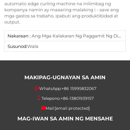
automatic edge curling machine na inilimbag ng
kompanya namin ay maaaring malaking i - save ang
mga gastos sa trabaho, ipabuti ang produktibidad at
output.
Nakaraan :
Ang Mga Kalakaran Ng Paggamit Ng Disposable Plastic Bowl Lid
Susunod:
Wala
MAKIPAG-UGNAYAN SA AMIN
WhatsApp:
+86 15995832067
Telepono:
+86-13801939157
Mail:
[email protected]
MAG-IWAN SA AMIN NG MENSAHE