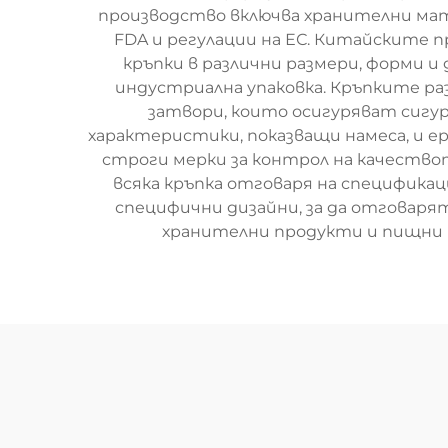
производство включва хранителни ма
FDA и регулации на ЕС. Китайските 
кръпки в различни размери, форми и 
индустриална упаковка. Кръпките ра
затвори, които осигуряват сиг
характеристики, показващи намеса, и 
строги мерки за контрол на качествот
всяка кръпка отговаря на спецификац
специфични дизайни, за да отговаря
хранителни продукти и пищни 