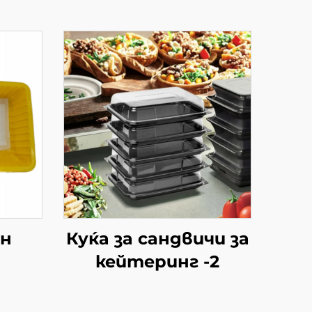
ен
Куќа за сандвичи за
кейтеринг -2