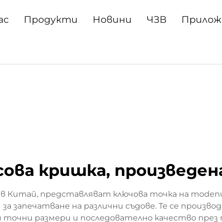
ас
Продукти
Новини
ЧЗВ
Прилож
ова кришка, произведен
в Китай, представляват ключова точка на modenи
а запечатване на различни съдове. Те се произво
 точни размери и последователно качество през