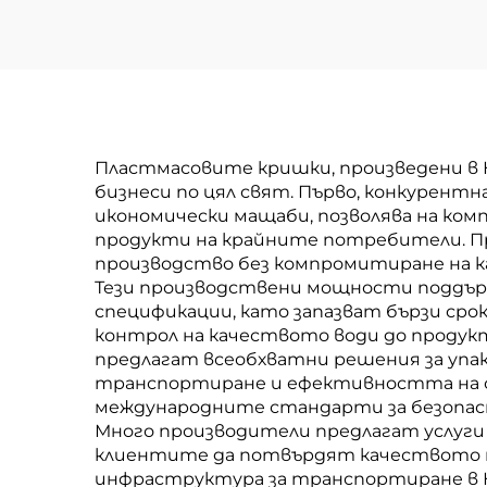
Пластмасовите кришки, произведени в 
бизнеси по цял свят. Първо, конкурент
икономически мащаби, позволява на ко
продукти на крайните потребители. П
производство без компромитиране на к
Тези производствени мощности поддърж
спецификации, като запазват бързи сро
контрол на качеството води до продук
предлагат всеобхватни решения за упак
транспортиране и ефективността на с
международните стандарти за безопасн
Много производители предлагат услуги
клиентите да потвърдят качеството на
инфраструктура за транспортиране в К