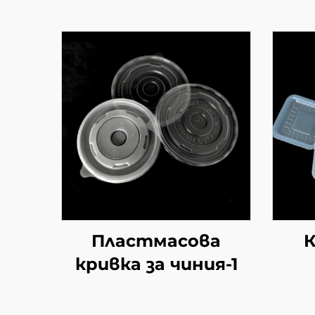
Пластмасова
К
кривка за чиния-1