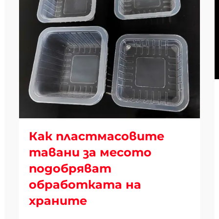
Как пластмасовите
тавани за месото
подобряват
обработката на
храните