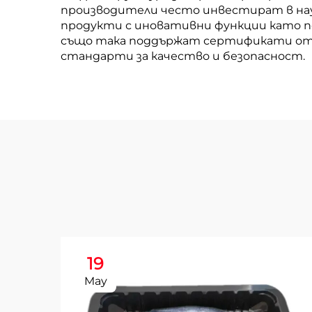
производители често инвестират в нау
продукти с иновативни функции като по
също така поддържат сертификати от 
стандарти за качество и безопасност.
19
May