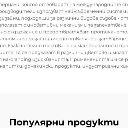
териали, които отговарят на международните ст
производители използват най-съвременни системи
дизайни, подходящи за различни видове съдове - о
зполагат с иновативни механизми за запечатване, 
урно съдържание и предотвратяват протичането
ергономичен дизайн за лесно отваряне и затварян
о, включително тестване на материалите и прове
иите. Те се предлагат в различни цветове и могат
т на-branding изискванията. Примененията им се 
напитки, домакински продукти, индустриални хим
Популярни продукти