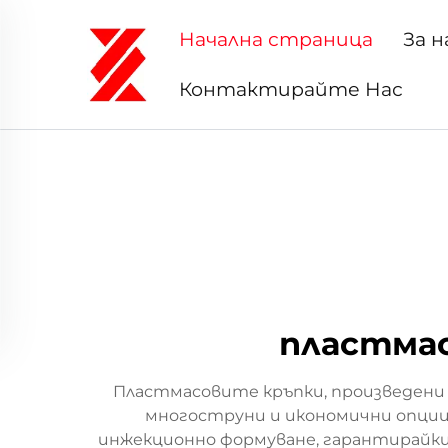
Начална страница
За н
Контактирайте Нас
пластмас
Пластмасовите кръпки, произведени 
многоструни и икономични опции з
инжекционно формуване, гарантирайки