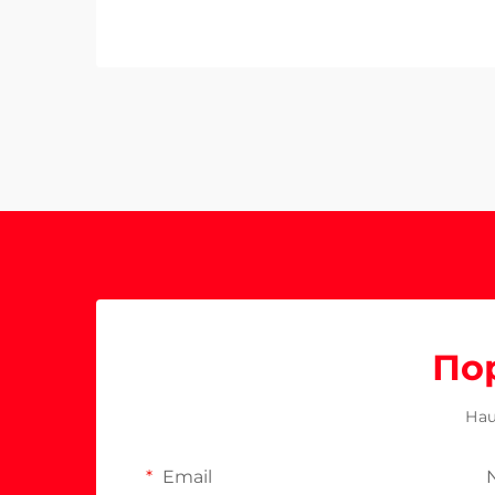
По
Наш
Email