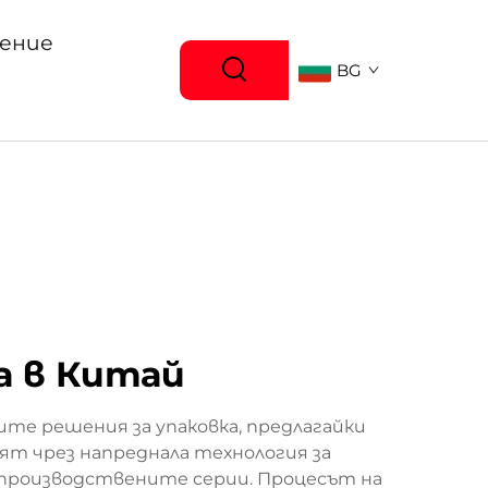
ение
BG
а в Китай
те решения за упаковка, предлагайки
дят чрез напреднала технология за
 производствените серии. Процесът на