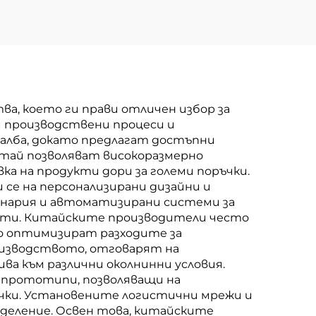
а, което ги прави отличен избор за
и производствени процеси и
чалба, докато предлагат достъпни
тай позволяват високоразмерно
а на продукти дори за големи поръчки.
се на персонализирани дизайни и
шинария и автоматизирани системи за
екти. Китайските производители често
то оптимизират разходите за
оизводството, отговарят на
а към различни околнинни условия.
а прототипи, позволяващи на
ъчки. Установените логистични мрежи и
деление. Освен това, китайските