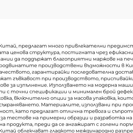
Китай, предлагат много привлекателни предимств
ната ценова структура, постигната чрез ефикасн
мпании да поддържат благоприятни маржове на пе
родвинатите производствени възможности в Ки
ачеството, гарантирайки последователна доставк
ат гъвкавост при производството, приспивайки 
кове за изпълнение. Използването на модерна ма
ти с точни спецификации и минимален брой деф
овка, включително опции за масова упаковка, кои
ъхраняването. Материалите, използвани при пр
ост, като предлагат отлична тревога и съпротив
 за тестове на примерни образци и разработка н
 продукта, преди да се ангажират с големи пор
итай облекчават гладкото международно разпре