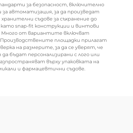
андарти за безопасност, включително
 за автоматизация, за да произведат
т хранителни съдове за съхранение до
като snap-fit конструкции и винтови
. Много от вариантите включват
е. Производствените площадки прилагат
рка на размерите, за да се уверят, че
 да бъдат персонализирани с лого или
разпространяват върху упаковката на
икали и фармацевтични съдове.