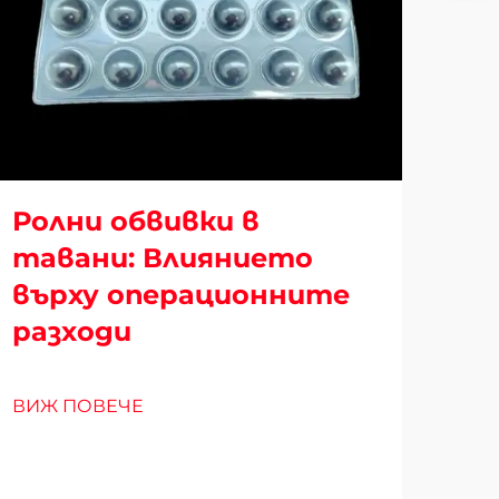
Ролни обвивки в
тавани: Влиянието
върху операционните
Пл
разходи
бл
Ка
ВИЖ ПОВЕЧЕ
пр
ВИЖ