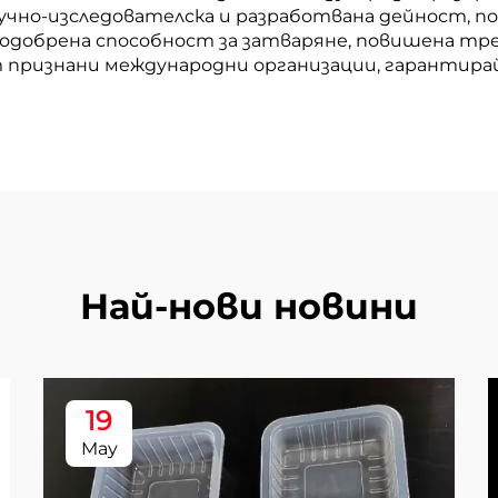
чно-изследователска и разработвана дейност, п
добрена способност за затваряне, повишена трев
признани международни организации, гарантира
Най-нови новини
19
May