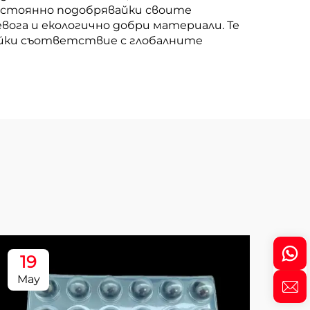
остоянно подобрявайки своите
ога и екологично добри материали. Те
йки съответствие с глобалните
19
1
May
Ma