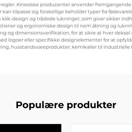
egler. Kinesiske producenter anvender fremgangende au
r kan tilpasse sig forskellige beholder typer fra fødevarel
klik-design og trådede lukninger, som giver sikker indh
nktioner og ergonomiske design til nem åbning og luk
ng og dimensionsverifikation, for at sikre at hver deksel 
s med logoer eller specifikke designelementer for at opf
ring, husstandsvareprodukter, kemikalier til industrielle
Populære produkter