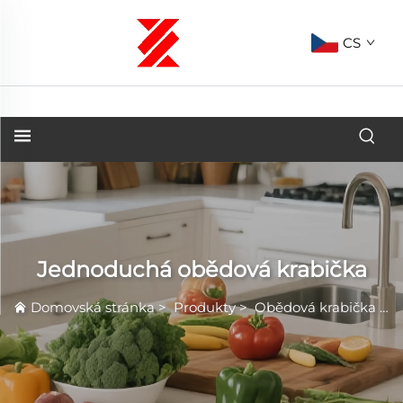
CS
Jednoduchá obědová krabička
Domovská stránka
>
Produkty
>
Obědová krabička
>
J