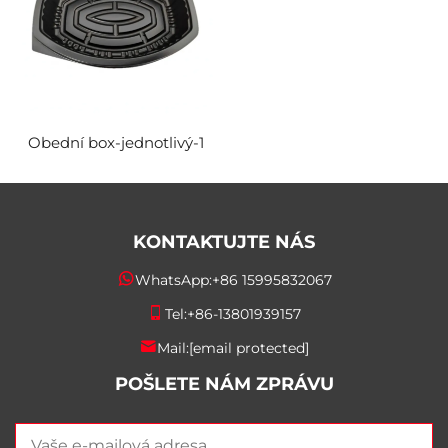
Obední box-jednotlivý-1
KONTAKTUJTE NÁS
WhatsApp:
+86 15995832067
Tel:
+86-13801939157
Mail:
[email protected]
POŠLETE NÁM ZPRÁVU