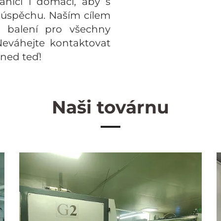
aničí i domácí, aby s
 úspěchu. Naším cílem
é balení pro všechny
Neváhejte kontaktovat
ned teď!
Naši továrnu