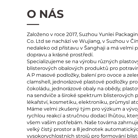
O NÁS
Založeno v roce 2017, Suzhou Yunlei Packagin
Co. Ltd se nachází ve Wujiang, v Suzhou v Čín
nedaleko od přístavu v Šanghaji a má velmi
dopravu a krásné prostředí.
Specializujeme se na výrobu různých plasto
blisterových obalových produktů pro potravin
A P masové podložky, balení pro ovoce a zel
clamshell, jednorázové plastové podložky pro
čokoládu, jednorázové obaly na obědy, plast
na sendviče a široké spektrum blisterových 
lékařství, kosmetiku, elektroniku, průmysl atd
Máme velmi zkušený tým pro výzkum a vývoj
rychlou reakcí a stručnou dodací lhůtou, kte
všem vašim potřebám. Naše továrna zahrnuj
velký čistý prostor a 8 jednotek automatický
vysokorychlostních strojů pro formování blistr