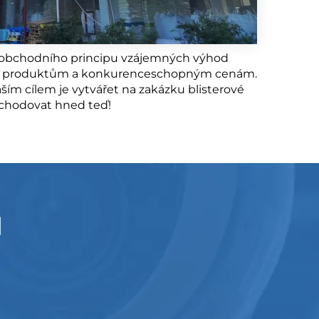
 se obchodního principu vzájemných výhod
itním produktům a konkurenceschopným cenám.
ím cílem je vytvářet na zakázku blisterové
bchodovat hned teď!
I