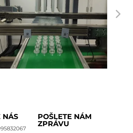
 NÁS
POŠLETE NÁM
ZPRÁVU
995832067