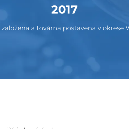
2023
Továrna prošla certifikací TUV
M