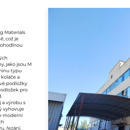
g Materials
ě, což je
 pohodlnou
vých
y, jako jsou M
eninu typu
 koláče a
ové podložky
podložek pro
.
 a výrobu s
rý vyhovuje
e moderní
ch
u, řezání,