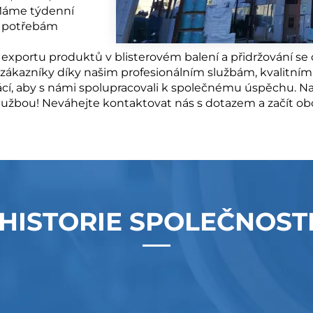
 Máme týdenní
y potřebám
ti exportu produktů v blisterovém balení a přidržování
imi zákazníky díky našim profesionálním službám, kval
cí, aby s námi spolupracovali k společnému úspěchu. Naš
službou! Neváhejte kontaktovat nás s dotazem a začít o
HISTORIE SPOLEČNOST