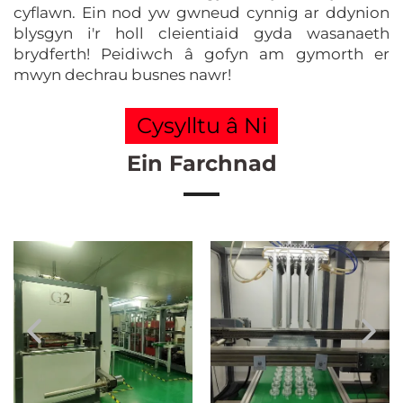
cyflawn. Ein nod yw gwneud cynnig ar ddynion
blysgyn i'r holl cleientiaid gyda wasanaeth
brydferth! Peidiwch â gofyn am gymorth er
mwyn dechrau busnes nawr!
Cysylltu â Ni
Ein Farchnad