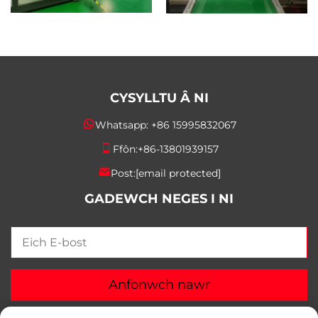
CYSYLLTU Â NI
Whatsapp:
+86 15995832067
Ffôn:
+86-13801939157
Post:
[email protected]
GADEWCH NEGES I NI
Anfonwch nawr