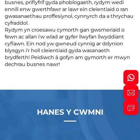
busnes, priflyfrif gyda phoblogaeth, rydym wedi
ennill enw gwerthfawr ar lawr ein cleientiaid o ran
gwasanaethau proffesiynol, cynnyrch da a thrychau
cyfraddol.
Rydym yn croesawu cymorth gan gwsmeriaid o
fewn ac allan i'w wlad ar gyfer llwyfan llwyddiant
cyflawn. Ein nod yw gwneud cynnig ar ddynion
blysgyn i'r holl cleientiaid gyda wasanaeth
brydferth! Peidiwch â gofyn am gymorth er mwyn
dechrau busnes nawr!
HANES Y CWMNI