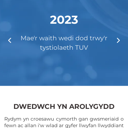
2023
Mae'r waith wedi dod trwy'r
g,
tystiolaeth TUV
DWEDWCH YN AROLYGYDD
Rydym yn croesawu cymorth gan gwsmeriaid o
fewn ac allan i'w wlad ar gyfer llwyfan llwyddiant