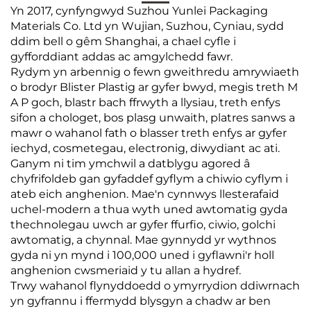
Yn 2017, cynfyngwyd Suzhou Yunlei Packaging
Materials Co. Ltd yn Wujian, Suzhou, Cyniau, sydd
ddim bell o gêm Shanghai, a chael cyfle i
gyfforddiant addas ac amgylchedd fawr.
Rydym yn arbennig o fewn gweithredu amrywiaeth
o brodyr Blister Plastig ar gyfer bwyd, megis treth M
A P goch, blastr bach ffrwyth a llysiau, treth enfys
sifon a chologet, bos plasg unwaith, platres sanws a
mawr o wahanol fath o blasser treth enfys ar gyfer
iechyd, cosmetegau, electronig, diwydiant ac ati.
Ganym ni tim ymchwil a datblygu agored â
chyfrifoldeb gan gyfaddef gyflym a chiwio cyflym i
ateb eich anghenion. Mae'n cynnwys llesterafaid
uchel-modern a thua wyth uned awtomatig gyda
thechnolegau uwch ar gyfer ffurfio, ciwio, golchi
awtomatig, a chynnal. Mae gynnydd yr wythnos
gyda ni yn mynd i 100,000 uned i gyflawni'r holl
anghenion cwsmeriaid y tu allan a hydref.
Trwy wahanol flynyddoedd o ymyrrydion ddiwrnach
yn gyfrannu i ffermydd blysgyn a chadw ar ben