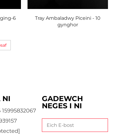
ging-6
Tray Ambaladwy Piceini - 10
gynghor
saf
 NI
GADEWCH
NEGES I NI
6 15995832067
939157
otected]