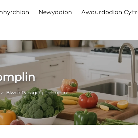
nhyrchion
Newyddion
Awdurdodion Cyffr
omplin
>
Blwch Pacaging Thomplin