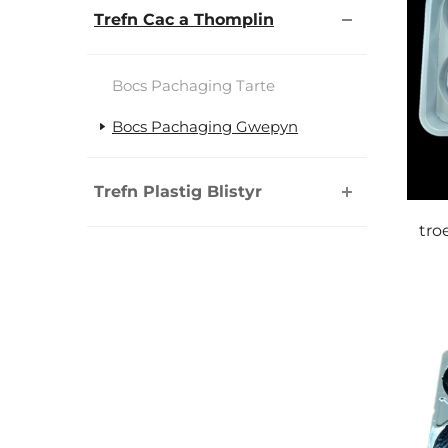
Trefn Cac a Thomplin
Bocs Pachaging Tarte
Bocs Pachaging Gwepyn
Trefn Plastig Blistyr
tro