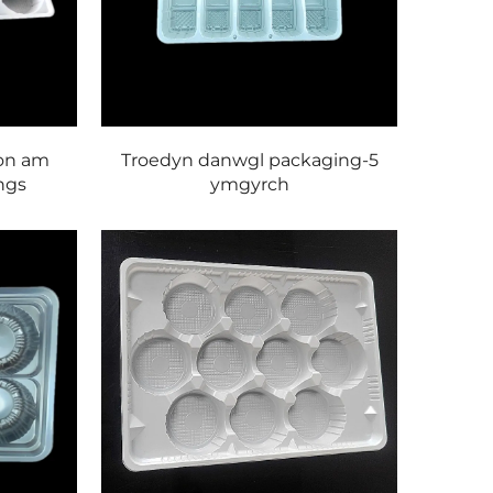
gon am
Troedyn danwgl packaging-5
ngs
ymgyrch