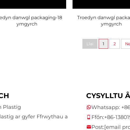
edyn danwgl packaging-18
Troedyn danwgl packa
ymgyrch
ymgyrch
Llai
1
2
Ne
CH
CYSYLLTU Â
 Plastig
Whatsapp:
+8
astig ar gyfer Ffrwythau a
Ffôn:
+86-13801
d
Post:
[email pr