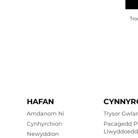
Tro
HAFAN
CYNNYR
Amdanom Ni
Trysor Gwlan
Cynhyrchion
Pacagedd Pl
Llwyddoed
Newyddion