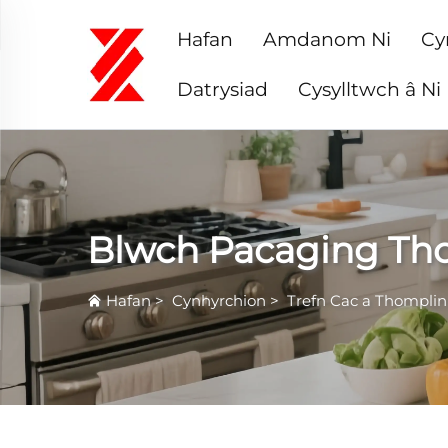
Hafan
Amdanom Ni
Cy
Datrysiad
Cysylltwch â Ni
Blwch Pacaging Th
Hafan
>
Cynhyrchion
>
Trefn Cac a Thomplin