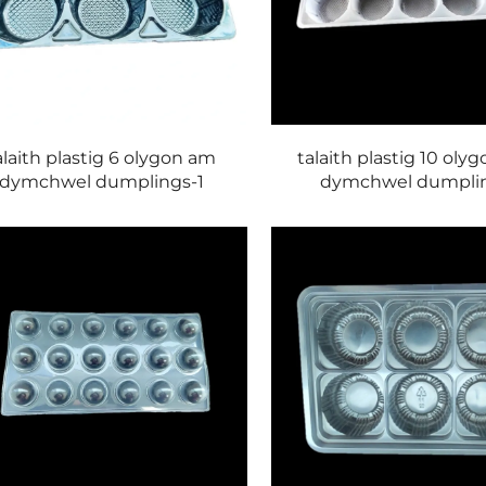
alaith plastig 6 olygon am
talaith plastig 10 oly
dymchwel dumplings-1
dymchwel dumpli