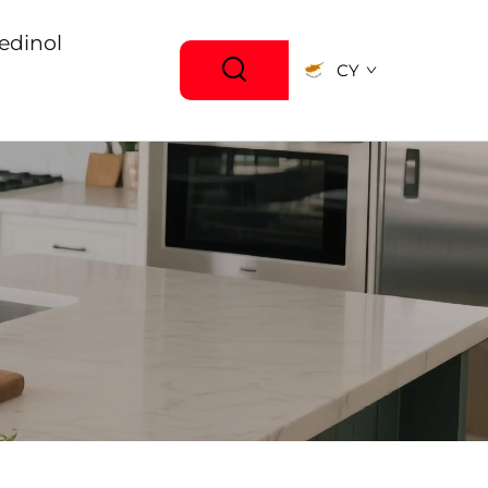
edinol
CY