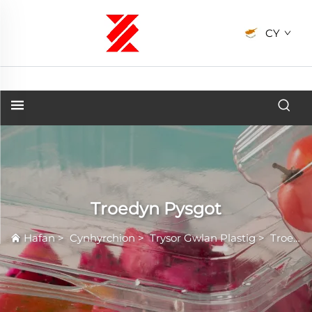
CY
Troedyn Pysgot
Hafan
>
Cynhyrchion
>
Trysor Gwlan Plastig
>
Troedyn Pysgot