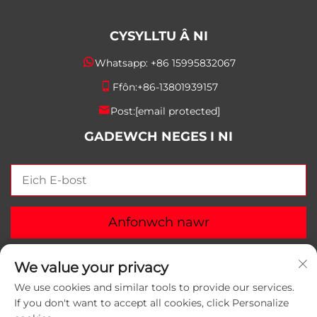
CYSYLLTU Â NI
Whatsapp:
+86 15995832067
Ffôn:
+86-13801939157
Post:
[email protected]
GADEWCH NEGES I NI
Anfonwch nawr
We value your privacy
We use cookies and similar tools to provide our services.
If you don't want to accept all cookies, click Personalize
Hawlfraint © 2026 Cwmni Deunyddiau Pecynnu Suzhou