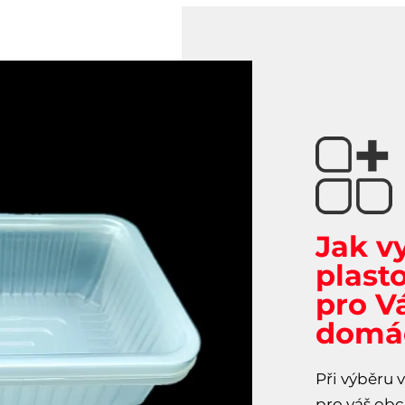
Jak v
plast
pro V
domá
Při výběru
pro váš obc