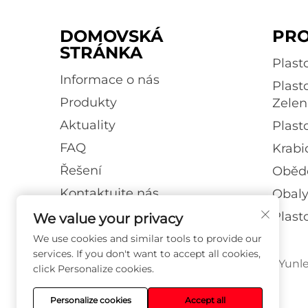
DOMOVSKÁ
PR
STRÁNKA
Plast
Informace o nás
Plast
Produkty
Zelen
Aktuality
Plast
FAQ
Krabi
Řešení
Obědo
Kontaktujte nás
Obaly
Blog
Plast
We value your privacy
We use cookies and similar tools to provide our
services. If you don't want to accept all cookies,
Copyright © 2026 Suzhou Yunlei
click Personalize cookies.
Personalize cookies
Accept all