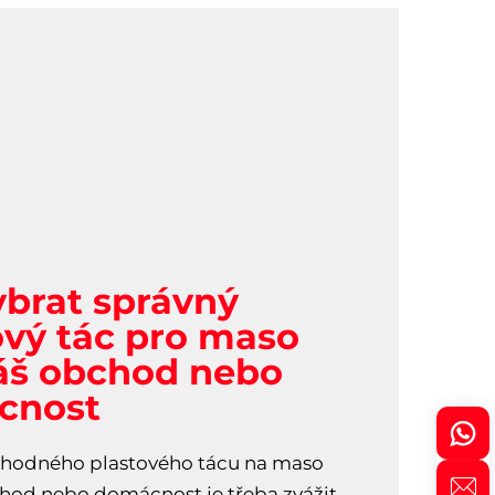
ybrat správný
ový tác pro maso
áš obchod nebo
cnost
 vhodného plastového tácu na maso
hod nebo domácnost je třeba zvážit