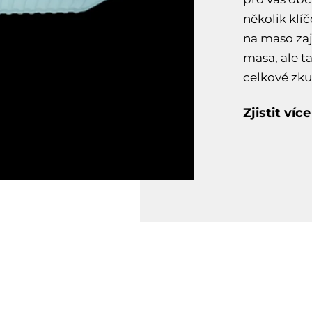
několik klí
na maso zaj
masa, ale ta
celkové zku
Zjistit více