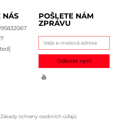
 NÁS
POŠLETE NÁM
ZPRÁVU
995832067
57
ted]
Odeslat nyní
Zásady ochrany osobních údajů