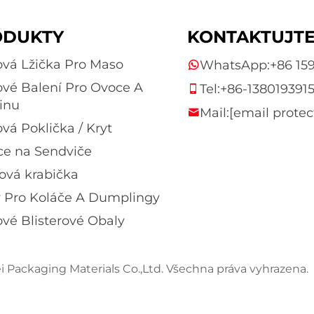
ODUKTY
KONTAKTUJTE
ová Lžička Pro Maso
WhatsApp:
+86 15
ové Balení Pro Ovoce A
Tel:
+86-138019391
inu
Mail:
[email protec
ová Poklička / Kryt
ce na Sendviče
vá krabička
 Pro Koláče A Dumplingy
ové Blisterové Obaly
 Packaging Materials Co.,Ltd. Všechna práva vyhrazena.