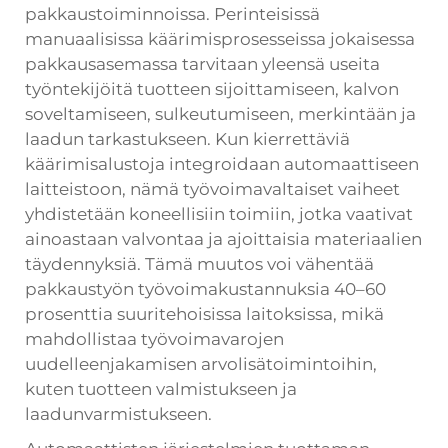
pakkaustoiminnoissa. Perinteisissä
manuaalisissa käärimisprosesseissa jokaisessa
pakkausasemassa tarvitaan yleensä useita
työntekijöitä tuotteen sijoittamiseen, kalvon
soveltamiseen, sulkeutumiseen, merkintään ja
laadun tarkastukseen. Kun kierrettäviä
käärimisalustoja integroidaan automaattiseen
laitteistoon, nämä työvoimavaltaiset vaiheet
yhdistetään koneellisiin toimiin, jotka vaativat
ainoastaan valvontaa ja ajoittaisia materiaalien
täydennyksiä. Tämä muutos voi vähentää
pakkaustyön työvoimakustannuksia 40–60
prosenttia suuritehoisissa laitoksissa, mikä
mahdollistaa työvoimavarojen
uudelleenjakamisen arvolisätoimintoihin,
kuten tuotteen valmistukseen ja
laadunvarmistukseen.