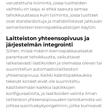
varustettuna toiminta, jossa tuotteiden
vaihtelu on laaja, ei ehkä saavuta samaa
tehokkuustasoa kuin toiminta, jossa tuotteet
ovat standardoituja ja mahdollistavat jatkuvan
samanlaisten kierrospakkauslatojen käytön.
Laitteiston yhteensopivuus ja
järjestelmän integrointi
Siihen, missä määrin kierrospakkauslaatat
parantavat tehokkuutta, vaikuttavat
ratkaisevasti laatikoiden ja olemassa olevan tai
suunnitellun automaatiolaitteiston
yhteensopivuus. Kaikki kääntöpakkauksia
tekevät koneet eivät ole suunniteltu
käsittelemään kaikkia laatikkojen
konfiguraatioita, ja laatikoiden valinta ilman
laitteiston yhteensopivuuden tarkistamista voi
johtaa suorituskykyongelmiin, jotka kumoavat