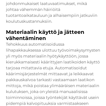
johdonmukaiset laatuvaatimukset, mikä
johtaa vähemmän häiriöitä
tuotantoaikatauluun ja alhaisempiin jatkuviin
koulutuskustannuksiin.
Materiaalin käyttö ja jätteen
vähentäminen
Tehokkuus automatisoidussa
lihapakkauksessa ulottuu työvoimakysymysten
yli myös materiaalin hyötykäyttöön, jossa
kierukkamaisesti käärittyjen laatikoiden käyttö
tarjoaa mitattavia etuja. Automatisoidut
käärimisjärjestelmät mittaavat ja leikkaavat
pakkauskalvoa tarkasti vastaamaan laatikon
mittoja, mikä poistaa ylimääräisen materiaalin
kulutuksen, joka on yleistä manuaalisissa
toiminnoissa, joissa työntekijät käyttävät usein
pidempiä kalvopituuksia varmistaakseen