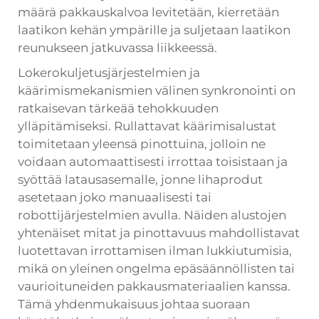
määrä pakkauskalvoa levitetään, kierretään
laatikon kehän ympärille ja suljetaan laatikon
reunukseen jatkuvassa liikkeessä.
Lokerokuljetusjärjestelmien ja
käärimismekanismien välinen synkronointi on
ratkaisevan tärkeää tehokkuuden
ylläpitämiseksi. Rullattavat käärimisalustat
toimitetaan yleensä pinottuina, jolloin ne
voidaan automaattisesti irrottaa toisistaan ja
syöttää latausasemalle, jonne lihaprodut
asetetaan joko manuaalisesti tai
robottijärjestelmien avulla. Näiden alustojen
yhtenäiset mitat ja pinottavuus mahdollistavat
luotettavan irrottamisen ilman lukkiutumisia,
mikä on yleinen ongelma epäsäännöllisten tai
vaurioituneiden pakkausmateriaalien kanssa.
Tämä yhdenmukaisuus johtaa suoraan