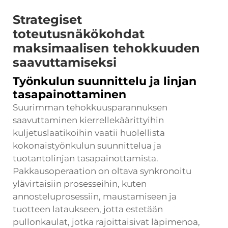
Strategiset
toteutusnäkökohdat
maksimaalisen tehokkuuden
saavuttamiseksi
Työnkulun suunnittelu ja linjan
tasapainottaminen
Suurimman tehokkuusparannuksen
saavuttaminen kierrellekäärittyihin
kuljetuslaatikoihin vaatii huolellista
kokonaistyönkulun suunnittelua ja
tuotantolinjan tasapainottamista.
Pakkausoperaation on oltava synkronoitu
ylävirtaisiin prosesseihin, kuten
annosteluprosessiin, maustamiseen ja
tuotteen lataukseen, jotta estetään
pullonkaulat, jotka rajoittaisivat läpimenoa,