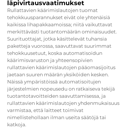
läpivirtausvaatimukset
Rullattavien käärimislautojen tuomat
tehokkuusparannukset eivät ole yhtenäisiä
kaikissa lihapakkaamoissa; niitä vaikuttavat
merkittävästi tuotantomäärän ominaisuudet.
Suurituottajat, jotka käsittelevät tuhansia
paketteja vuorossa, saavuttavat suurimmat
tehokkuusetuut, koska automatisoidun
käärimisvaruston ja yhteensopivien
rullattavien käärimislautojen pääomasijoitus
jaetaan suuren määrän yksiköiden kesken.
Näissä ympäristöissä automatisoitujen
järjestelmien nopeusedu on ratkaiseva tekijä
tuotantotavoitteiden saavuttamisessa, ja
rullattavien käärimislautojen yhdenmukaisuus
varmistaa, että laitteet toimivat
nimellistehollaan ilman useita säätöjä tai
katkoja.