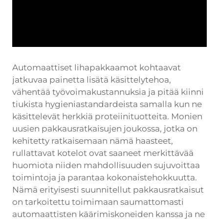
Automaattiset lihapakkaamot kohtaavat
jatkuvaa painetta lisätä käsittelytehoa,
vähentää työvoimakustannuksia ja pitää kiinni
tiukista hygieniastandardeista samalla kun ne
käsittelevät herkkiä proteiinituotteita. Monien
uusien pakkausratkaisujen joukossa, jotka on
kehitetty ratkaisemaan nämä haasteet,
rullattavat kotelot ovat saaneet merkittävää
huomiota niiden mahdollisuuden sujuvoittaa
toimintoja ja parantaa kokonaistehokkuutta.
Nämä erityisesti suunnitellut pakkausratkaisut
on tarkoitettu toimimaan saumattomasti
automaattisten käärimiskoneiden kanssa ja ne