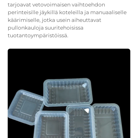
tarjoavat vetovoimaisen vaihtoehdon
perinteisille jäykillä koteleilla ja manuaaliselle
käärimiselle, jotka usein aiheuttavat
pullonkauloja suuritehoisissa
tuotantoympäristöissä.