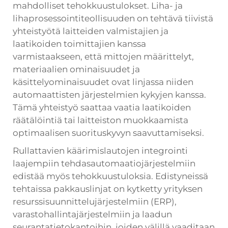
mahdolliset tehokkuustulokset. Liha- ja
lihaprosessointiteollisuuden on tehtävä tiivistä
yhteistyötä laitteiden valmistajien ja
laatikoiden toimittajien kanssa
varmistaakseen, että mittojen määrittelyt,
materiaalien ominaisuudet ja
käsittelyominaisuudet ovat linjassa niiden
automaattisten järjestelmien kykyjen kanssa.
Tämä yhteistyö saattaa vaatia laatikoiden
räätälöintiä tai laitteiston muokkaamista
optimaalisen suorituskyvyn saavuttamiseksi.
Rullattavien käärimislautojen integrointi
laajempiin tehdasautomaatiojärjestelmiin
edistää myös tehokkuustuloksia. Edistyneissä
tehtaissa pakkauslinjat on kytketty yrityksen
resurssisuunnittelujärjestelmiin (ERP),
varastohallintajärjestelmiin ja laadun
seurantatietokantoihin, joiden välillä vaaditaan