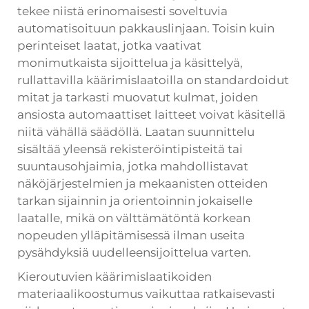
tekee niistä erinomaisesti soveltuvia
automatisoituun pakkauslinjaan. Toisin kuin
perinteiset laatat, jotka vaativat
monimutkaista sijoittelua ja käsittelyä,
rullattavilla käärimislaatoilla on standardoidut
mitat ja tarkasti muovatut kulmat, joiden
ansiosta automaattiset laitteet voivat käsitellä
niitä vähällä säädöllä. Laatan suunnittelu
sisältää yleensä rekisteröintipisteitä tai
suuntausohjaimia, jotka mahdollistavat
näköjärjestelmien ja mekaanisten otteiden
tarkan sijainnin ja orientoinnin jokaiselle
laatalle, mikä on välttämätöntä korkean
nopeuden ylläpitämisessä ilman useita
pysähdyksiä uudelleensijoittelua varten.
Kieroutuvien käärimislaatikoiden
materiaalikoostumus vaikuttaa ratkaisevasti