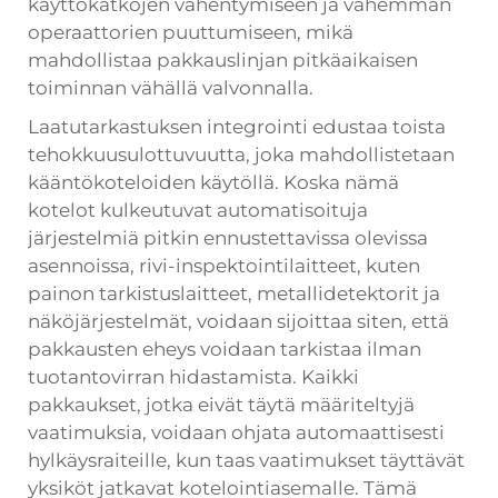
käyttökatkojen vähentymiseen ja vähemmän
operaattorien puuttumiseen, mikä
mahdollistaa pakkauslinjan pitkäaikaisen
toiminnan vähällä valvonnalla.
Laatutarkastuksen integrointi edustaa toista
tehokkuusulottuvuutta, joka mahdollistetaan
kääntökoteloiden käytöllä. Koska nämä
kotelot kulkeutuvat automatisoituja
järjestelmiä pitkin ennustettavissa olevissa
asennoissa, rivi-inspektointilaitteet, kuten
painon tarkistuslaitteet, metallidetektorit ja
näköjärjestelmät, voidaan sijoittaa siten, että
pakkausten eheys voidaan tarkistaa ilman
tuotantovirran hidastamista. Kaikki
pakkaukset, jotka eivät täytä määriteltyjä
vaatimuksia, voidaan ohjata automaattisesti
hylkäysraiteille, kun taas vaatimukset täyttävät
yksiköt jatkavat kotelointiasemalle. Tämä