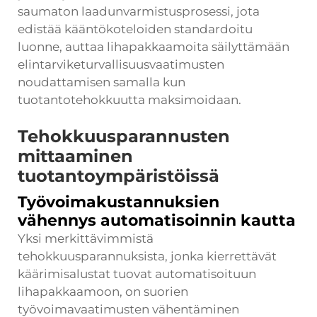
saumaton laadunvarmistusprosessi, jota
edistää kääntökoteloiden standardoitu
luonne, auttaa lihapakkaamoita säilyttämään
elintarviketurvallisuusvaatimusten
noudattamisen samalla kun
tuotantotehokkuutta maksimoidaan.
Tehokkuusparannusten
mittaaminen
tuotantoympäristöissä
Työvoimakustannuksien
vähennys automatisoinnin kautta
Yksi merkittävimmistä
tehokkuusparannuksista, jonka kierrettävät
käärimisalustat tuovat automatisoituun
lihapakkaamoon, on suorien
työvoimavaatimusten vähentäminen