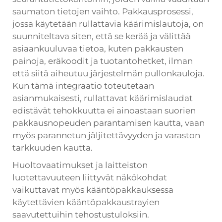
saumaton tietojen vaihto. Pakkausprosessi,
jossa käytetään rullattavia käärimislautoja, on
suunniteltava siten, että se kerää ja välittää
asiaankuuluvaa tietoa, kuten pakkausten
painoja, eräkoodit ja tuotantohetket, ilman
että siitä aiheutuu järjestelmän pullonkauloja.
Kun tämä integraatio toteutetaan
asianmukaisesti, rullattavat käärimislaudat
edistävät tehokkuutta ei ainoastaan suorien
pakkausnopeuden parantamisen kautta, vaan
myös parannetun jäljitettävyyden ja varaston
tarkkuuden kautta.
Huoltovaatimukset ja laitteiston
luotettavuuteen liittyvät näkökohdat
vaikuttavat myös kääntöpakkauksessa
käytettävien kääntöpakkaustrayien
saavutettuihin tehostustuloksiin.