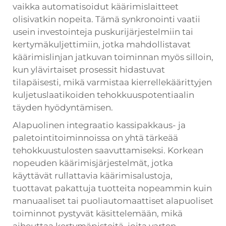
vaikka automatisoidut käärimislaitteet
olisivatkin nopeita. Tämä synkronointi vaatii
usein investointeja puskurijärjestelmiin tai
kertymäkuljettimiin, jotka mahdollistavat
käärimislinjan jatkuvan toiminnan myös silloin,
kun ylävirtaiset prosessit hidastuvat
tilapäisesti, mikä varmistaa kierrellekäärittyjen
kuljetuslaatikoiden tehokkuuspotentiaalin
täyden hyödyntämisen.
Alapuolinen integraatio kassipakkaus- ja
paletointitoiminnoissa on yhtä tärkeää
tehokkuustulosten saavuttamiseksi. Korkean
nopeuden käärimisjärjestelmät, jotka
käyttävät rullattavia käärimisalustoja,
tuottavat pakattuja tuotteita nopeammin kuin
manuaaliset tai puoliautomaattiset alapuoliset
toiminnot pystyvät käsittelemään, mikä