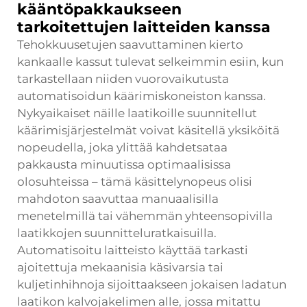
kääntöpakkaukseen
tarkoitettujen laitteiden kanssa
Tehokkuusetujen saavuttaminen
kierto
kankaalle kassut
tulevat selkeimmin esiin, kun
tarkastellaan niiden vuorovaikutusta
automatisoidun käärimiskoneiston kanssa.
Nykyaikaiset näille laatikoille suunnitellut
käärimisjärjestelmät voivat käsitellä yksiköitä
nopeudella, joka ylittää kahdetsataa
pakkausta minuutissa optimaalisissa
olosuhteissa – tämä käsittelynopeus olisi
mahdoton saavuttaa manuaalisilla
menetelmillä tai vähemmän yhteensopivilla
laatikkojen suunnitteluratkaisuilla.
Automatisoitu laitteisto käyttää tarkasti
ajoitettuja mekaanisia käsivarsia tai
kuljetinhihnoja sijoittaakseen jokaisen ladatun
laatikon kalvojakelimen alle, jossa mitattu