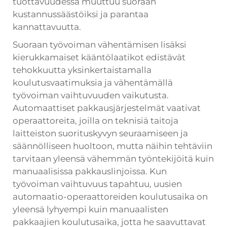
tuottavuudessa muuttuu suoraan
kustannussäästöiksi ja parantaa
kannattavuutta.
Suoraan työvoiman vähentämisen lisäksi
kierukkamaiset kääntölaatikot edistävät
tehokkuutta yksinkertaistamalla
koulutusvaatimuksia ja vähentämällä
työvoiman vaihtuvuuden vaikutusta.
Automaattiset pakkausjärjestelmät vaativat
operaattoreita, joilla on teknisiä taitoja
laitteiston suorituskyvyn seuraamiseen ja
säännölliseen huoltoon, mutta näihin tehtäviin
tarvitaan yleensä vähemmän työntekijöitä kuin
manuaalisissa pakkauslinjoissa. Kun
työvoiman vaihtuvuus tapahtuu, uusien
automaatio-operaattoreiden koulutusaika on
yleensä lyhyempi kuin manuaalisten
pakkaajien koulutusaika, jotta he saavuttavat