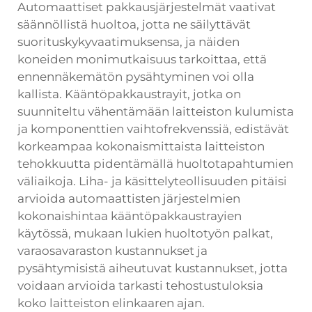
Automaattiset pakkausjärjestelmät vaativat
säännöllistä huoltoa, jotta ne säilyttävät
suorituskykyvaatimuksensa, ja näiden
koneiden monimutkaisuus tarkoittaa, että
ennennäkemätön pysähtyminen voi olla
kallista. Kääntöpakkaustrayit, jotka on
suunniteltu vähentämään laitteiston kulumista
ja komponenttien vaihtofrekvenssiä, edistävät
korkeampaa kokonaismittaista laitteiston
tehokkuutta pidentämällä huoltotapahtumien
väliaikoja. Liha- ja käsittelyteollisuuden pitäisi
arvioida automaattisten järjestelmien
kokonaishintaa kääntöpakkaustrayien
käytössä, mukaan lukien huoltotyön palkat,
varaosavaraston kustannukset ja
pysähtymisistä aiheutuvat kustannukset, jotta
voidaan arvioida tarkasti tehostustuloksia
koko laitteiston elinkaaren ajan.