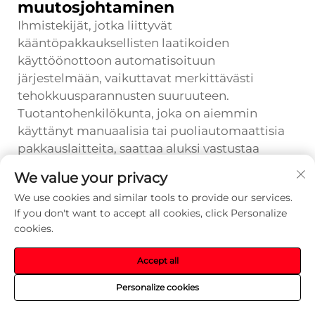
muutosjohtaminen
Ihmistekijät, jotka liittyvät
kääntöpakkauksellisten laatikoiden
käyttöönottoon automatisoituun
järjestelmään, vaikuttavat merkittävästi
tehokkuusparannusten suuruuteen.
Tuotantohenkilökunta, joka on aiemmin
käyttänyt manuaalisia tai puoliautomaattisia
pakkauslaitteita, saattaa aluksi vastustaa
siirtymistä täysin automatisoituun
We value your privacy
järjestelmään ja pitää muutosta uhkana
We use cookies and similar tools to provide our services.
työpaikan turvallisuudelle tai vaativana
If you don't want to accept all cookies, click Personalize
tuntemattomia teknisiä taitoja. Tehokkaat
cookies.
muutoshallintaojelmat, joissa selkeästi
kommunikoidaan automaation etuja,
Accept all
tarjoillaan kattavaa koulutusta ja luodaan
mahdollisuuksia työntekijöille kehittää uusia
Personalize cookies
osaamisalueita, ovat välttämättömiä, jotta