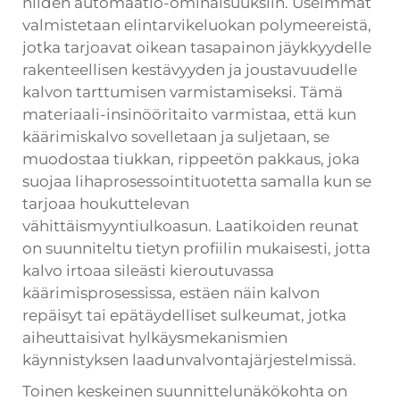
niiden automaatio-ominaisuuksiin. Useimmat
valmistetaan elintarvikeluokan polymeereistä,
jotka tarjoavat oikean tasapainon jäykkyydelle
rakenteellisen kestävyyden ja joustavuudelle
kalvon tarttumisen varmistamiseksi. Tämä
materiaali-insinööritaito varmistaa, että kun
käärimiskalvo sovelletaan ja suljetaan, se
muodostaa tiukkan, rippeetön pakkaus, joka
suojaa lihaprosessointituotetta samalla kun se
tarjoaa houkuttelevan
vähittäismyyntiulkoasun. Laatikoiden reunat
on suunniteltu tietyn profiilin mukaisesti, jotta
kalvo irtoaa sileästi kieroutuvassa
käärimisprosessissa, estäen näin kalvon
repäisyt tai epätäydelliset sulkeumat, jotka
aiheuttaisivat hylkäysmekanismien
käynnistyksen laadunvalvontajärjestelmissä.
Toinen keskeinen suunnittelunäkökohta on