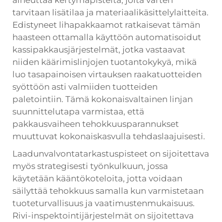
aiheuttaa kertymäpisteitä, joita varten
tarvitaan lisätilaa ja materiaalikäsittelylaitteita.
Edistyneet lihapakkaamot ratkaisevat tämän
haasteen ottamalla käyttöön automatisoidut
kassipakkausjärjestelmät, jotka vastaavat
niiden käärimislinjojen tuotantokykyä, mikä
luo tasapainoisen virtauksen raakatuotteiden
syöttöön asti valmiiden tuotteiden
paletointiin. Tämä kokonaisvaltainen linjan
suunnittelutapa varmistaa, että
pakkausvaiheen tehokkuusparannukset
muuttuvat kokonaiskasvulla tehdaslaajuisesti.
Laadunvalvontatarkastuspisteet on sijoitettava
myös strategisesti työnkulkuun, jossa
käytetään kääntökoteloita, jotta voidaan
säilyttää tehokkuus samalla kun varmistetaan
tuoteturvallisuus ja vaatimustenmukaisuus.
Rivi-inspektointijärjestelmät on sijoitettava