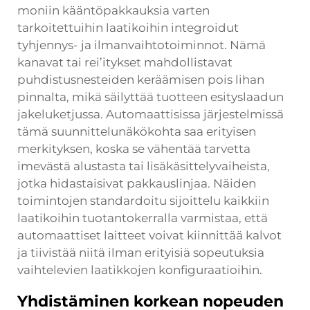
moniin kääntöpakkauksia varten
tarkoitettuihin laatikoihin integroidut
tyhjennys- ja ilmanvaihtotoiminnot. Nämä
kanavat tai rei’itykset mahdollistavat
puhdistusnesteiden keräämisen pois lihan
pinnalta, mikä säilyttää tuotteen esityslaadun
jakeluketjussa. Automaattisissa järjestelmissä
tämä suunnittelunäkökohta saa erityisen
merkityksen, koska se vähentää tarvetta
imevästä alustasta tai lisäkäsittelyvaiheista,
jotka hidastaisivat pakkauslinjaa. Näiden
toimintojen standardoitu sijoittelu kaikkiin
laatikoihin tuotantokerralla varmistaa, että
automaattiset laitteet voivat kiinnittää kalvot
ja tiivistää niitä ilman erityisiä sopeutuksia
vaihtelevien laatikkojen konfiguraatioihin.
Yhdistäminen korkean nopeuden