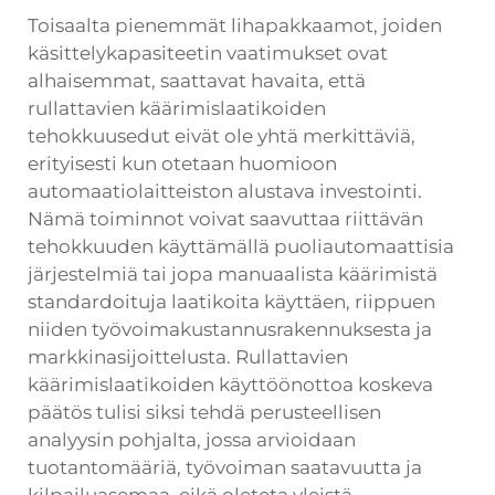
Toisaalta pienemmät lihapakkaamot, joiden
käsittelykapasiteetin vaatimukset ovat
alhaisemmat, saattavat havaita, että
rullattavien käärimislaatikoiden
tehokkuusedut eivät ole yhtä merkittäviä,
erityisesti kun otetaan huomioon
automaatiolaitteiston alustava investointi.
Nämä toiminnot voivat saavuttaa riittävän
tehokkuuden käyttämällä puoliautomaattisia
järjestelmiä tai jopa manuaalista käärimistä
standardoituja laatikoita käyttäen, riippuen
niiden työvoimakustannusrakennuksesta ja
markkinasijoittelusta. Rullattavien
käärimislaatikoiden käyttöönottoa koskeva
päätös tulisi siksi tehdä perusteellisen
analyysin pohjalta, jossa arvioidaan
tuotantomääriä, työvoiman saatavuutta ja