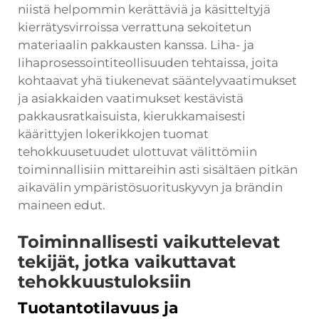
niistä helpommin kerättäviä ja käsitteltyjä
kierrätysvirroissa verrattuna sekoitetun
materiaalin pakkausten kanssa. Liha- ja
lihaprosessointiteollisuuden tehtaissa, joita
kohtaavat yhä tiukenevat sääntelyvaatimukset
ja asiakkaiden vaatimukset kestävistä
pakkausratkaisuista, kierukkamaisesti
käärittyjen lokerikkojen tuomat
tehokkuusetuudet ulottuvat välittömiin
toiminnallisiin mittareihin asti sisältäen pitkän
aikavälin ympäristösuorituskyvyn ja brändin
maineen edut.
Toiminnallisesti vaikuttelevat
tekijät, jotka vaikuttavat
tehokkuustuloksiin
Tuotantotilavuus ja