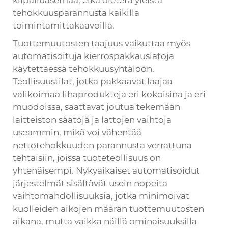
kilpailuasemaa, eikä oleteta yleistä
tehokkuusparannusta kaikilla
toimintamittakaavoilla.
Tuottemuutosten taajuus vaikuttaa myös
automatisoituja kierrospakkauslatoja
käytettäessä tehokkuusyhtälöön.
Teollisuustilat, jotka pakkaavat laajaa
valikoimaa lihaprodukteja eri kokoisina ja eri
muodoissa, saattavat joutua tekemään
laitteiston säätöjä ja lattojen vaihtoja
useammin, mikä voi vähentää
nettotehokkuuden parannusta verrattuna
tehtaisiin, joissa tuoteteollisuus on
yhtenäisempi. Nykyaikaiset automatisoidut
järjestelmät sisältävät usein nopeita
vaihtomahdollisuuksia, jotka minimoivat
kuolleiden aikojen määrän tuottemuutosten
aikana, mutta vaikka näillä ominaisuuksilla