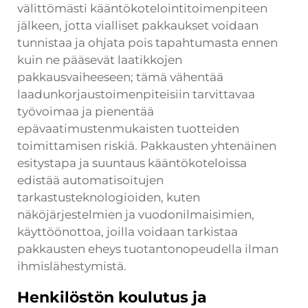
välittömästi kääntökotelointitoimenpiteen
jälkeen, jotta vialliset pakkaukset voidaan
tunnistaa ja ohjata pois tapahtumasta ennen
kuin ne pääsevät laatikkojen
pakkausvaiheeseen; tämä vähentää
laadunkorjaustoimenpiteisiin tarvittavaa
työvoimaa ja pienentää
epävaatimustenmukaisten tuotteiden
toimittamisen riskiä. Pakkausten yhtenäinen
esitystapa ja suuntaus kääntökoteloissa
edistää automatisoitujen
tarkastusteknologioiden, kuten
näköjärjestelmien ja vuodonilmaisimien,
käyttöönottoa, joilla voidaan tarkistaa
pakkausten eheys tuotantonopeudella ilman
ihmislähestymistä.
Henkilöstön koulutus ja