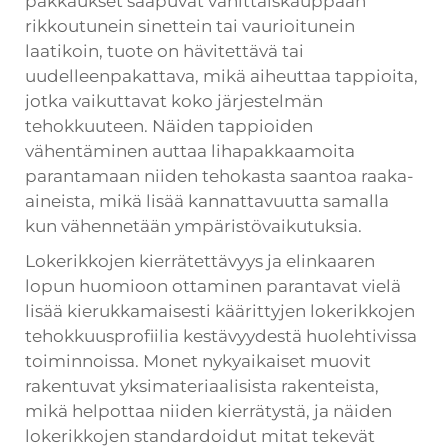
pakkaukset saapuvat vähittäiskauppaan
rikkoutunein sinettein tai vaurioitunein
laatikoin, tuote on hävitettävä tai
uudelleenpakattava, mikä aiheuttaa tappioita,
jotka vaikuttavat koko järjestelmän
tehokkuuteen. Näiden tappioiden
vähentäminen auttaa lihapakkaamoita
parantamaan niiden tehokasta saantoa raaka-
aineista, mikä lisää kannattavuutta samalla
kun vähennetään ympäristövaikutuksia.
Lokerikkojen kierrätettävyys ja elinkaaren
lopun huomioon ottaminen parantavat vielä
lisää kierukkamaisesti käärittyjen lokerikkojen
tehokkuusprofiilia kestävyydestä huolehtivissa
toiminnoissa. Monet nykyaikaiset muovit
rakentuvat yksimateriaalisista rakenteista,
mikä helpottaa niiden kierrätystä, ja näiden
lokerikkojen standardoidut mitat tekevät