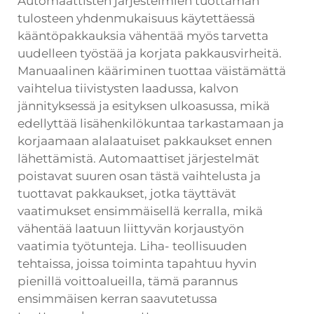
Automaattisten järjestelmien tuottaman
tulosteen yhdenmukaisuus käytettäessä
kääntöpakkauksia vähentää myös tarvetta
uudelleen työstää ja korjata pakkausvirheitä.
Manuaalinen kääriminen tuottaa väistämättä
vaihtelua tiivistysten laadussa, kalvon
jännityksessä ja esityksen ulkoasussa, mikä
edellyttää lisähenkilökuntaa tarkastamaan ja
korjaamaan alalaatuiset pakkaukset ennen
lähettämistä. Automaattiset järjestelmät
poistavat suuren osan tästä vaihtelusta ja
tuottavat pakkaukset, jotka täyttävät
vaatimukset ensimmäisellä kerralla, mikä
vähentää laatuun liittyvän korjaustyön
vaatimia työtunteja. Liha- teollisuuden
tehtaissa, joissa toiminta tapahtuu hyvin
pienillä voittoalueilla, tämä parannus
ensimmäisen kerran saavutetussa