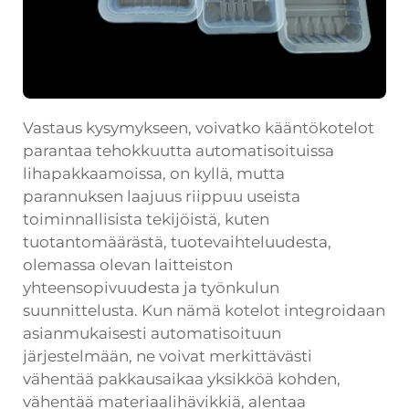
Vastaus kysymykseen, voivatko kääntökotelot
parantaa tehokkuutta automatisoituissa
lihapakkaamoissa, on kyllä, mutta
parannuksen laajuus riippuu useista
toiminnallisista tekijöistä, kuten
tuotantomäärästä, tuotevaihteluudesta,
olemassa olevan laitteiston
yhteensopivuudesta ja työnkulun
suunnittelusta. Kun nämä kotelot integroidaan
asianmukaisesti automatisoituun
järjestelmään, ne voivat merkittävästi
vähentää pakkausaikaa yksikköä kohden,
vähentää materiaalihävikkiä, alentaa