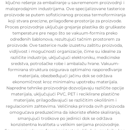
ključno rešenje za embaliranje u savremenom proizvodnji i
maloprodajnim industrijama. Ove specijalizovane tasterice
proizvode se putem sofisticiranog procesa termoformiranja
koji stvara precizne, prilagođene prostorije za proizvode.
Proces proizvodnje uključuje grejanje plastika do gruškaste
temperature pre nego što se vakuum-formira preko
određenih šablonova, rezultujući tačnim prostorem za
proizvode. Ove tasterice nude izuzetnu zaštitu proizvoda,
vidljivost i mogućnosti organizacije, čime su idealne za
različite industrije, uključujući elektroniku, medicinske
sredstva, potrošačke robe i ambalažu hrane. Vakuum-
formirana struktura osigurava optimalno raspoređivanje
materijala, obezbeđujući jačinu dok se održava
ekonomičnost kroz minimalnu upotrebu materijala.
Napredne tehnike proizvodnje dozvoljavaju različite opcije
materijala, uključujući PVC, PET i reciklirane plastične
materijale, prilagođavajući se različitim okolišnim i
regulacionim zahtevima. Veličinska priroda ovih proizvoda
omogućava preduzećima da iskoriste efekte skaliranja,
smanjujući troškove po jedinici dok se održava
konzistentna kvaliteta u velikim serijama proizvodnje.