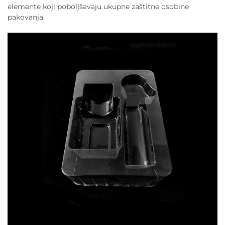
elemente koji poboljšavaju ukupne zaštitne osobine
pakovanja.