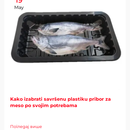
19
May
Kako izabrati savršenu plastiku pribor za
meso po svojim potrebama
Погледај више