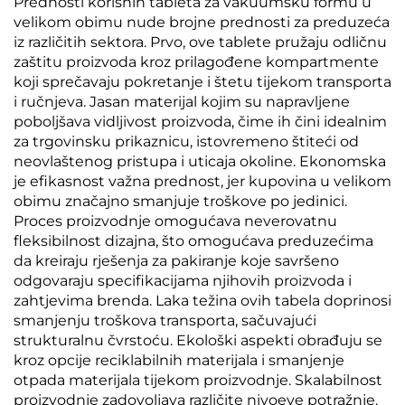
Prednosti korisnih tableta za vakuumsku formu u
velikom obimu nude brojne prednosti za preduzeća
iz različitih sektora. Prvo, ove tablete pružaju odličnu
zaštitu proizvoda kroz prilagođene kompartmente
koji sprečavaju pokretanje i štetu tijekom transporta
i ručnjeva. Jasan materijal kojim su napravljene
poboljšava vidljivost proizvoda, čime ih čini idealnim
za trgovinsku prikaznicu, istovremeno štiteći od
neovlaštenog pristupa i uticaja okoline. Ekonomska
je efikasnost važna prednost, jer kupovina u velikom
obimu značajno smanjuje troškove po jedinici.
Proces proizvodnje omogućava neverovatnu
fleksibilnost dizajna, što omogućava preduzećima
da kreiraju rješenja za pakiranje koje savršeno
odgovaraju specifikacijama njihovih proizvoda i
zahtjevima brenda. Laka težina ovih tabela doprinosi
smanjenju troškova transporta, sačuvajući
strukturalnu čvrstoću. Ekološki aspekti obrađuju se
kroz opcije reciklabilnih materijala i smanjenje
otpada materijala tijekom proizvodnje. Skalabilnost
proizvodnje zadovoljava različite nivoeve potražnje,