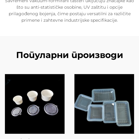
Savremeni vakuum-formirani tasteri uključuju značajke kao
što su anti-statističke osobine, UV zaštitu i opcije
prilagođenog bojenja, čime postaju versatilni za različite
primene i zahtevne industrijske specifikacije.
Популарни производи