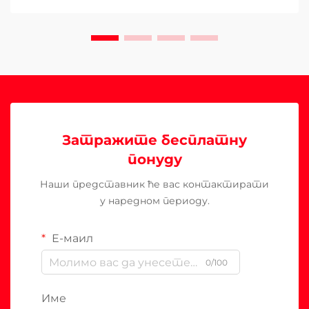
Затражите бесплатну
понуду
Наши представник ће вас контактирати
у наредном периоду.
Е-маил
0/100
Име