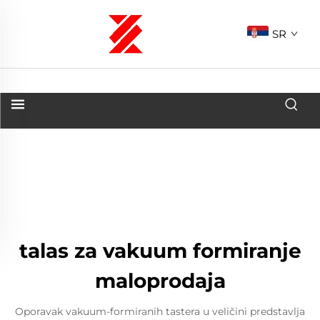
SR
talas za vakuum formiranje
maloprodaja
Oporavak vakuum-formiranih tastera u veličini predstavlja