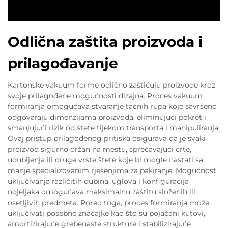
Odlična zaštita proizvoda i
prilagođavanje
Kartonske vakuum forme odlično zaštićuju proizvode kroz
svoje prilagođene mogućnosti dizajna. Proces vakuum
formiranja omogućava stvaranje tačnih rupa koje savršeno
odgovaraju dimenzijama proizvoda, eliminujući pokret i
smanjujući rizik od štete tijekom transporta i manipuliranja.
Ovaj pristup prilagođenog pritiska osigurava da je svaki
proizvod sigurno držan na mestu, sprečavajući crte,
udubljenja ili druge vrste štete koje bi mogle nastati sa
manje specializovanim rješenjima za pakiranje. Mogućnost
uključivanja različitih dubina, uglova i konfiguracija
odjeljaka omogućava maksimalnu zaštitu složenih ili
osetljivih predmeta. Pored toga, proces formiranja može
uključivati posebne značajke kao što su pojačani kutovi,
amortizirajuće grebenaste strukture i stabilizirajuće