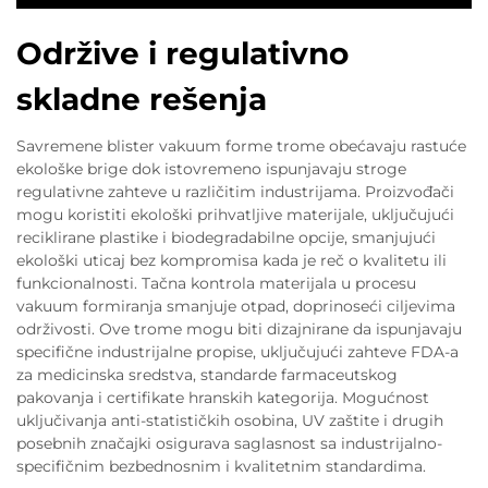
Održive i regulativno
skladne rešenja
Savremene blister vakuum forme trome obećavaju rastuće
ekološke brige dok istovremeno ispunjavaju stroge
regulativne zahteve u različitim industrijama. Proizvođači
mogu koristiti ekološki prihvatljive materijale, uključujući
reciklirane plastike i biodegradabilne opcije, smanjujući
ekološki uticaj bez kompromisa kada je reč o kvalitetu ili
funkcionalnosti. Tačna kontrola materijala u procesu
vakuum formiranja smanjuje otpad, doprinoseći ciljevima
održivosti. Ove trome mogu biti dizajnirane da ispunjavaju
specifične industrijalne propise, uključujući zahteve FDA-a
za medicinska sredstva, standarde farmaceutskog
pakovanja i certifikate hranskih kategorija. Mogućnost
uključivanja anti-statističkih osobina, UV zaštite i drugih
posebnih značajki osigurava saglasnost sa industrijalno-
specifičnim bezbednosnim i kvalitetnim standardima.