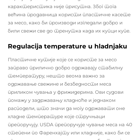
карактеристика није присутна. Због тога
већина продавница користи пластичне касете
за месо, како би производи изгледали добро и
били свежи све до тренутка када их купци купе.
Regulacija temperature u hladnjaku
Пластичне кутије које се користе за месо
заправо прилично добро одржавају стабилну
температуру, нешто веома важно за
одржавање свежине и безбедности меса
приликом чувања у фрижидерима. Ови судови
помажу у задржавању хладноће и једнаком
расподели, што значи да могу одржавати оне
хладне температуре које стручњаци
препоручују. USDA препоручује чување меса на 40
степени по Фаренхајту или хладније, како би се