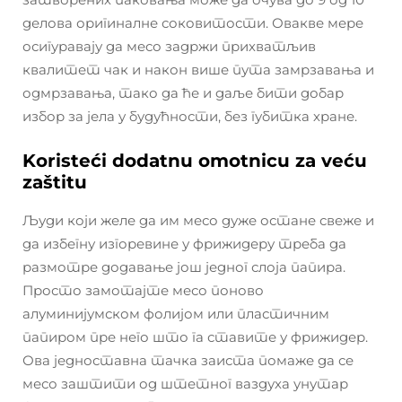
делова оригиналне соковитости. Овакве мере
осигуравају да месо задржи прихватљив
квалитет чак и након више пута замрзавања и
одмрзавања, тако да ће и даље бити добар
избор за јела у будућности, без губитка хране.
Koristeći dodatnu omotnicu za veću
zaštitu
Људи који желе да им месо дуже остане свеже и
да избегну изгоревине у фрижидеру треба да
размотре додавање још једног слоја папира.
Просто замотајте месо поново
алуминијумском фолијом или пластичним
папиром пре него што га ставите у фрижидер.
Ова једноставна тачка заиста помаже да се
месо заштити од штетног ваздуха унутар