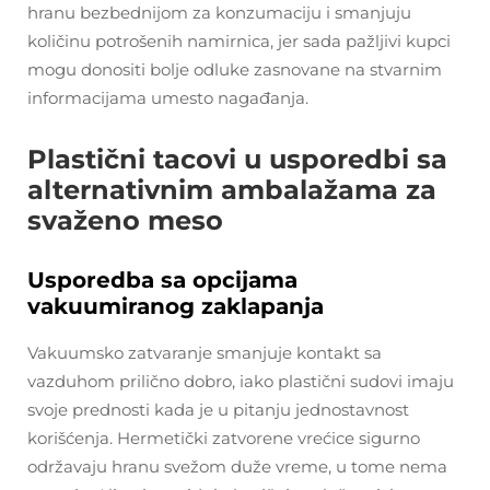
hranu bezbednijom za konzumaciju i smanjuju
količinu potrošenih namirnica, jer sada pažljivi kupci
mogu donositi bolje odluke zasnovane na stvarnim
informacijama umesto nagađanja.
Plastični tacovi u usporedbi sa
alternativnim ambalažama za
svaženo meso
Usporedba sa opcijama
vakuumiranog zaklapanja
Vakuumsko zatvaranje smanjuje kontakt sa
vazduhom prilično dobro, iako plastični sudovi imaju
svoje prednosti kada je u pitanju jednostavnost
korišćenja. Hermetički zatvorene vrećice sigurno
održavaju hranu svežom duže vreme, u tome nema