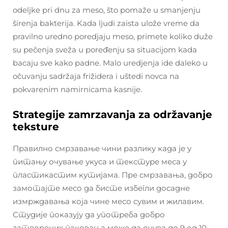
odeljke pri dnu za meso, što pomaže u smanjenju
širenja bakterija. Kada ljudi zaista ulože vreme da
pravilno uredno poredjaju meso, primete koliko duže
su pečenja sveža u poređenju sa situacijom kada
bacaju sve kako padne. Malo uredjenja ide daleko u
očuvanju sadržaja frižidera i uštedi novca na
pokvarenim namirnicama kasnije.
Strategije zamrzavanja za održavanje
teksture
Правилно смрзавање чини разлику када је у
питању очување укуса и текстуре меса у
пластикастим кутијама. Пре смрзавања, добро
замотајте месо да бисте избегли досадне
измрждавања која чине месо сувим и жилавим.
Студије показују да употреба добро
затворених паковања може да очува до 9 од 10