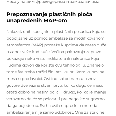
меса у нашим фрижидерима и замрзавачима.
Prepoznavanje plastičnih ploča
unapređenih MAP-om
Nalazak onih specijalnih plastičnih posudica koje su
poboljšane uz pomoć ambalaže sa modifikovanom
atmosferom (MAP) pomaže kupcima da meso duže
ostanе svežе kod kuće. Većina pakovanja zapravo
pokazuje neku vrstu indikatora ili nalepnice koja
ljudima govori da koriste ovu tehnologiju. Znanje o
tome šta treba tražiti čini razliku prilikom kupovine
mesa u prodavnici. Ovi indikatori nam u osnovi
govore dve važne stvari: prvo, koliko dugo će meso
ostati dobro na našim polici, i drugo, koliko je manje
verovatno da će se pokvariti pre nego što stignemo
da ga pojedemo. Svrha ovih naprednih metoda
ambalažiranja nije samo udobnost. One zaista čine