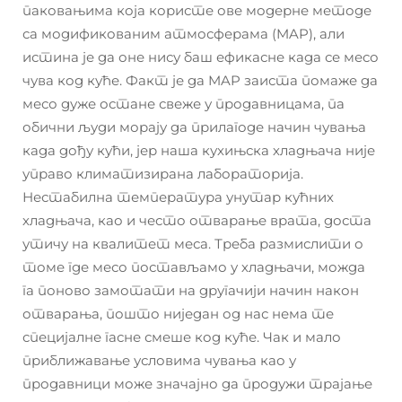
паковањима која користе ове модерне методе
са модификованим атмосферама (MAP), али
истинa је да оне нису баш ефикасне када се месо
чува код куће. Факт је да MAP заиста помаже да
месо дуже остане свеже у продавницама, па
обични људи морају да прилагоде начин чувања
када дођу кући, јер наша кухињска хладњача није
управо климатизирана лабораторија.
Нестабилна температура унутар кућних
хладњача, као и често отварање врата, доста
утичу на квалитет меса. Треба размислити о
томе где месо постављамо у хладњачи, можда
га поново замотати на другачији начин након
отварања, пошто ниједан од нас нема те
специјалне гасне смеше код куће. Чак и мало
приближавање условима чувања као у
продавници може значајно да продужи трајање