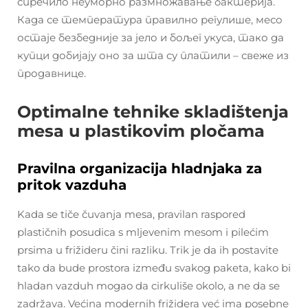
спречило неуморно размножавање бактерија.
Када се температура правилно регулише, месо
остаје безбедније за јело и бољег укуса, тако да
купци добијају оно за шта су платили – свеже из
продавнице.
Optimalne tehnike skladištenja
mesa u plastikovim pločama
Pravilna organizacija hladnjaka za
pritok vazduha
Kada se tiče čuvanja mesa, pravilan raspored
plastičnih posudica s mljevenim mesom i pilećim
prsima u frižideru čini razliku. Trik je da ih postavite
tako da bude prostora između svakog paketa, kako bi
hladan vazduh mogao da cirkuliše okolo, a ne da se
zadržava. Većina modernih frižidera već ima posebne