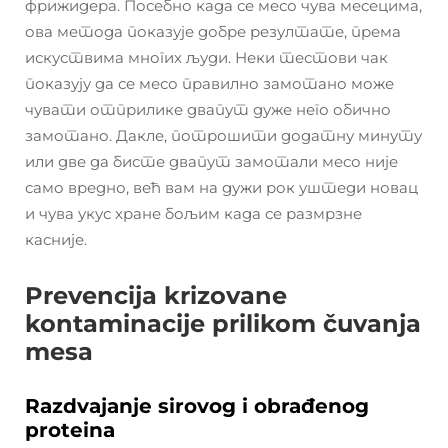
фрижидера. Посебно када се месо чува месецима,
ова метода показује добре резултате, према
искуствима многих људи. Неки тестови чак
показују да се месо правилно замотано може
чувати отприлике двапут дуже него обично
замотано. Дакле, потрошити додатну минуту
или две да бисте двапут замотали месо није
само вредно, већ вам на дужи рок уштеди новац
и чува укус хране бољим када се размрзне
касније.
Prevencija krizovane
kontaminacije prilikom čuvanja
mesa
Razdvajanje sirovog i obrađenog
proteina