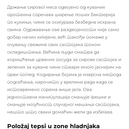
Држање сировог меса одвојено од куваних
протеина спречава ширење лоших бактерија
по кухињи, чиме се осигурава безбедна исхрана
свима. Одржавање ове раздвојености није само
добар начин хигијене, већ такође помаже у
очувању свежине свих састојака током
складиштења. Већина људи сматра да
коришћење црвених посуда за сирове састојке и
зелених за куване чини ствари много јаснијим на
први поглед. Кодирање бојама је изврсна метода
подсећања, нарочито у врелини рада када се
истовремено спрема више јела. Ова
једноставна манипулација смањује грешке и
смањује могућност случајног мешања састојака,
нешто што сваки домаћин жели да избегава.
Položaj tepsi u zone hladnjaka