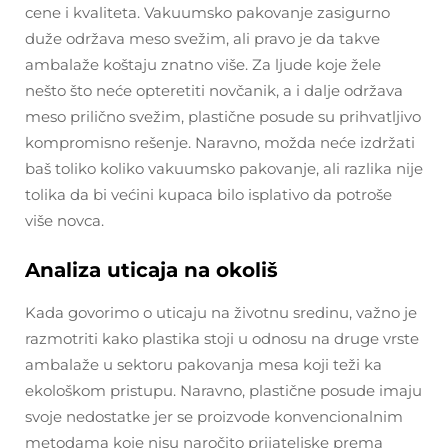
cene i kvaliteta. Vakuumsko pakovanje zasigurno
duže održava meso svežim, ali pravo je da takve
ambalaže koštaju znatno više. Za ljude koje žele
nešto što neće opteretiti novčanik, a i dalje održava
meso prilično svežim, plastične posude su prihvatljivo
kompromisno rešenje. Naravno, možda neće izdržati
baš toliko koliko vakuumsko pakovanje, ali razlika nije
tolika da bi većini kupaca bilo isplativo da potroše
više novca.
Analiza uticaja na okoliš
Kada govorimo o uticaju na životnu sredinu, važno je
razmotriti kako plastika stoji u odnosu na druge vrste
ambalaže u sektoru pakovanja mesa koji teži ka
ekološkom pristupu. Naravno, plastične posude imaju
svoje nedostatke jer se proizvode konvencionalnim
metodama koje nisu naročito prijateljske prema