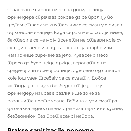
Стављање сировог меса на доњу полицу
фрижидера спречава сокове да се пролију по
другим стварима унутар, чиме се смањује ризик
од контаминације. Када сиром месо стоји ниже,
бактерије се не могу пренети на ствари које су
складиштене изнад, као што су поврће или
намирнице спремне за јело. Куварено месо
треба да буде негде другде, вероватно на
средњој или горњој полици, одвојено од ствари
које још увек требају да се кувати. Добра
метода да се чува безбедност је да се у
фрижидеру направе различите зоне за
различите врсте хране. Већина људи сматра
да оваква једноставна организација чини кухињу
безбеднијом без претераног напора.
Prakse sanitizacije ponovno