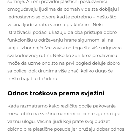
sumnje. Ali oni providni plastični poslužavnici
omogućavaju ljudima da odmah vide šta dobijaju i
jednostavno se otvore kad je potrebno – nešto što
većina ljudi smatra veoma praktičnim. Neki
istraživački podaci ukazuju da oba pristupa dobro
funkcionišu u održavanju hrane sigurnom, ali na
kraju, izbor najčešće zavisi od toga šta više odgovara
svakodnevnoj rutini. Neko ko žuri kroz prodavnicu
može da uzme ono što na prvi pogled deluje dobro
sa police, dok drugima više znači koliko dugo će
nešto trajati u frižideru.
Odnos troškova prema svježini
Kada razmatramo kako različite opcije pakovanja
mesa utiču na svežinu namirnica, cena sigurno igra
važnu ulogu. Većina ljudi koji prate svoj budžet
obično bira plastične posude jer pružaju dobar odnos