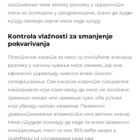
заптивање чини велику разлику у трајности
меса на полицама у продавницама, тако да људи
купују свежије парче меса када купују.
Kontrola vlažnosti za smanjenje
pokvarivanja
Пластичне касета за месо су омогућиле значајну
разлику у начину чувања меса свежим, јер оне
ефикасно управљају нивоом влаге током
складиштења. Ове касете користе специјалне
материјале који спречавају да месо не постане
превише мокро или превише суво, оба условa
која убрзају његово кварење. Правилно
уравнотежавање влажности има велики значај.
Неке студије показују да када се влага правилно
контролише, месо се око 30% ређе квари у
поређењу са случајевима када ова