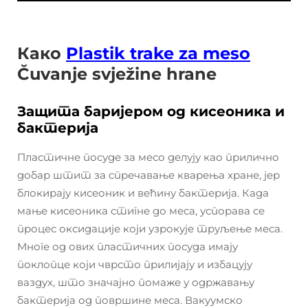
Како
Plastik trake za meso
Čuvanje svježine hrane
Защита баријером од кисеоника и
бактерија
Пластичне посуде за месо делују као прилично
добар штит за спречавање кварења хране, јер
блокирају кисеоник и већину бактерија. Када
мање кисеоника стигне до меса, успорава се
процес оксидације који узрокује труљење меса.
Многе од ових пластичних посуда имају
поклопце који чврсто прилијају и избацују
ваздух, што значајно помаже у одржавању
бактерија од површине меса. Вакуумско