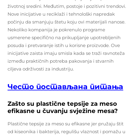
životnoj sredini. Međutim, postoje i pozitivni trendovi.
Nove inicijative u reciklaži i tehnološki napredak
počinju da smanjuju štetu koju ovi materijali nanose.
Nekoliko kompanija je pokrenulo programe
usmerene specifično na prikupljanje upotrebljenih
posuda i pretvaranje istih u korisne proizvode. Ove
inicijative zaista imaju smisla kada se traži ravnoteža
između praktičnih potreba pakovanja i stvarnih
ciljeva održivosti za industriju.
Често постављана питања
Zašto su plastične tepsije za meso
efikasne u čuvanju svježine mesa?
Plastične tepsije za meso su efikasne jer pružaju štit
od kiseonika i bakterija, regulišu vlaznost i pomažu u