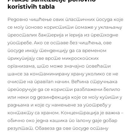
koristivih tabla
Редовно чишћење ових пластичних посуда које
се могу поново користити помаже у уклањању
преосталих бактерија и герија из претходне
употребе. Ако се оставе без чишћења, ове
посуде имају тенденцију да са временом
прикупијају све врсте микроскопских
организама, што може значајно повећати
шансе за контаминирану храну уколико се не
очисте на правilan начин. Већина стручњака
препоручује да се користи разблажени белило
или неки од дезинфекција које се могу купити у
радњама и које су намењене за употребу у
контакту са храном. Концентрација је важна –
обично око једна кашика по галону даје добар
резултат. Обавеза да ове посуде остану