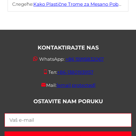
Следеће:
Kako Plastične Trome za Mesano Poboljšavaju Rukovanje sa Hranom
KONTAKTIRAJTE NAS
WhatsApp:
+86 15995832067
Тел:
+86-13801939157
Mail:
[email protected]
OSTAVITE NAM PORUKU