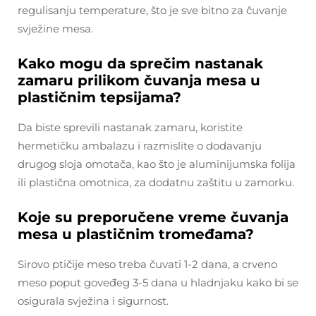
regulisanju temperature, što je sve bitno za čuvanje
svježine mesa.
Kako mogu da sprečim nastanak
zamaru prilikom čuvanja mesa u
plastičnim tepsijama?
Da biste sprevili nastanak zamaru, koristite
hermetičku ambalazu i razmislite o dodavanju
drugog sloja omotača, kao što je aluminijumska folija
ili plastična omotnica, za dodatnu zaštitu u zamorku.
Koje su preporučene vreme čuvanja
mesa u plastičnim tromeđama?
Sirovo ptičije meso treba čuvati 1-2 dana, a crveno
meso poput goveđeg 3-5 dana u hladnjaku kako bi se
osigurala svježina i sigurnost.