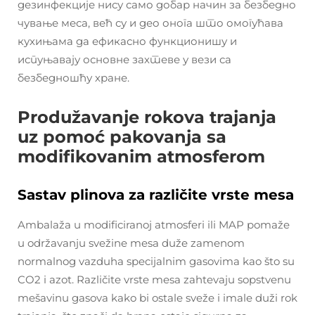
дезинфекције нису само добар начин за безбедно
чување меса, већ су и део онога што омогућава
кухињама да ефикасно функционишу и
испуњавају основне захтеве у вези са
безбедношћу хране.
Produžavanje rokova trajanja
uz pomoć pakovanja sa
modifikovanim atmosferom
Sastav plinova za različite vrste mesa
Ambalaža u modificiranoj atmosferi ili MAP pomaže
u održavanju svežine mesa duže zamenom
normalnog vazduha specijalnim gasovima kao što su
CO2 i azot. Različite vrste mesa zahtevaju sopstvenu
mešavinu gasova kako bi ostale sveže i imale duži rok