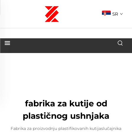
SR
fabrika za kutije od
plastičnog ushnjaka
Fabrika za proizvodnju plastifikovanih kutijaslučajnika