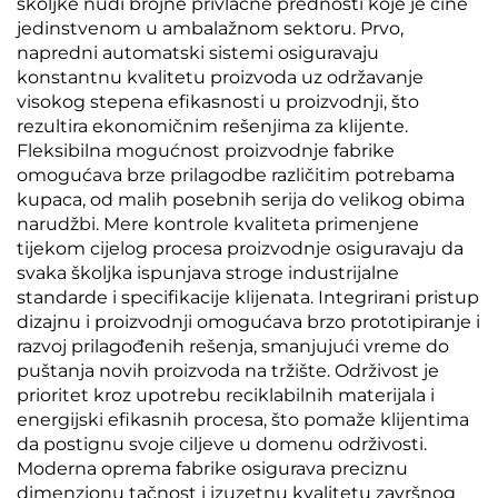
školjke nudi brojne privlačne prednosti koje je čine
jedinstvenom u ambalažnom sektoru. Prvo,
napredni automatski sistemi osiguravaju
konstantnu kvalitetu proizvoda uz održavanje
visokog stepena efikasnosti u proizvodnji, što
rezultira ekonomičnim rešenjima za klijente.
Fleksibilna mogućnost proizvodnje fabrike
omogućava brze prilagodbe različitim potrebama
kupaca, od malih posebnih serija do velikog obima
narudžbi. Mere kontrole kvaliteta primenjene
tijekom cijelog procesa proizvodnje osiguravaju da
svaka školjka ispunjava stroge industrijalne
standarde i specifikacije klijenata. Integrirani pristup
dizajnu i proizvodnji omogućava brzo prototipiranje i
razvoj prilagođenih rešenja, smanjujući vreme do
puštanja novih proizvoda na tržište. Održivost je
prioritet kroz upotrebu reciklabilnih materijala i
energijski efikasnih procesa, što pomaže klijentima
da postignu svoje ciljeve u domenu održivosti.
Moderna oprema fabrike osigurava preciznu
dimenzionu tačnost i izuzetnu kvalitetu završnog