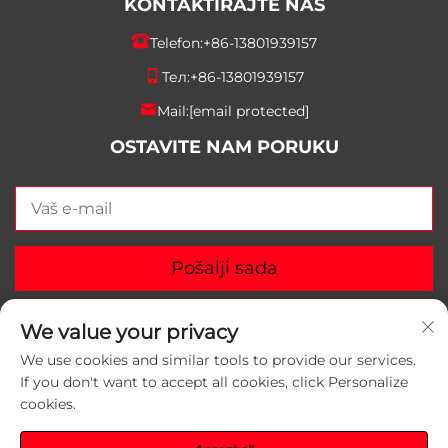
KONTAKTIRAJTE NAS
Telefon:
+86-13801939157
Тел:
+86-13801939157
Mail:
[email protected]
OSTAVITE NAM PORUKU
Pošalji sada
We value your privacy
We use cookies and similar tools to provide our services.
If you don't want to accept all cookies, click Personalize
Autorska prava © 2025 Suzhou Yunlei Packaging
cookies.
Materials Co., Ltd. Sva prava zadržana.
Politika
privatnosti