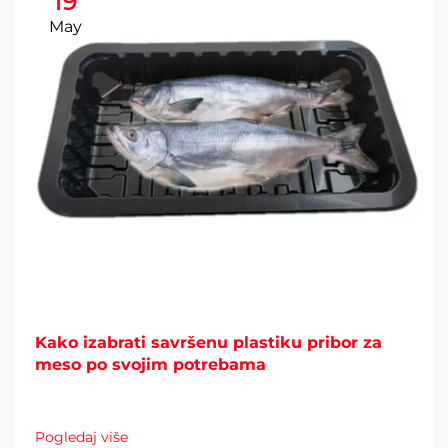
19
May
Kako izabrati savršenu plastiku pribor za
meso po svojim potrebama
Pogledaj više