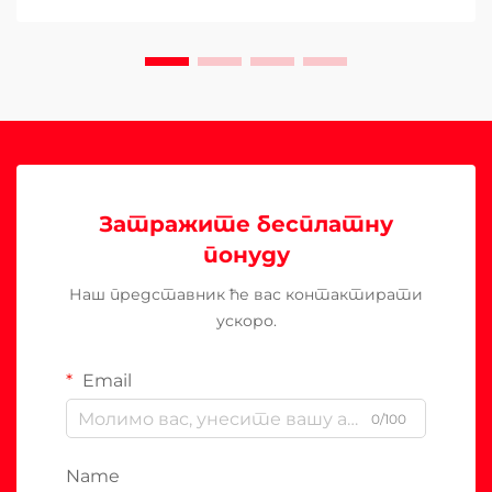
Затражите бесплатну
понуду
Наш представник ће вас контактирати
ускоро.
Email
0/100
Name