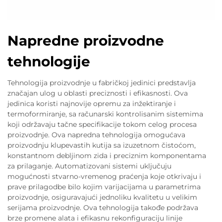
Napredne proizvodne
tehnologije
Tehnologija proizvodnje u fabričkoj jedinici predstavlja
značajan ulog u oblasti preciznosti i efikasnosti. Ova
jedinica koristi najnovije opremu za inžektiranje i
termoformiranje, sa računarski kontrolisanim sistemima
koji održavaju tačne specifikacije tokom celog procesa
proizvodnje. Ova napredna tehnologija omogućava
proizvodnju klupevastih kutija sa izuzetnom čistoćom,
konstantnom debljinom zida i preciznim komponentama
za prilaganje. Automatizovani sistemi uključuju
mogućnosti stvarno-vremenog praćenja koje otkrivaju i
prave prilagodbe bilo kojim varijacijama u parametrima
proizvodnje, osiguravajući jednoliku kvalitetu u velikim
serijama proizvodnje. Ova tehnologija takođe podržava
brze promene alata i efikasnu rekonfiguraciju linije