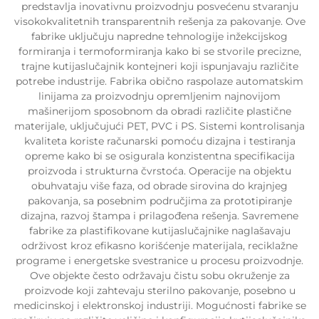
predstavlja inovativnu proizvodnju posvećenu stvaranju
visokokvalitetnih transparentnih rešenja za pakovanje. Ove
fabrike uključuju napredne tehnologije inžekcijskog
formiranja i termoformiranja kako bi se stvorile precizne,
trajne kutijaslučajnik kontejneri koji ispunjavaju različite
potrebe industrije. Fabrika obično raspolaze automatskim
linijama za proizvodnju opremljenim najnovijom
mašinerijom sposobnom da obradi različite plastične
materijale, uključujući PET, PVC i PS. Sistemi kontrolisanja
kvaliteta koriste računarski pomoću dizajna i testiranja
opreme kako bi se osigurala konzistentna specifikacija
proizvoda i strukturna čvrstoća. Operacije na objektu
obuhvataju više faza, od obrade sirovina do krajnjeg
pakovanja, sa posebnim područjima za prototipiranje
dizajna, razvoj štampa i prilagođena rešenja. Savremene
fabrike za plastifikovane kutijaslučajnike naglašavaju
održivost kroz efikasno korišćenje materijala, reciklažne
programe i energetske svestranice u procesu proizvodnje.
Ove objekte često održavaju čistu sobu okruženje za
proizvode koji zahtevaju sterilno pakovanje, posebno u
medicinskoj i elektronskoj industriji. Mogućnosti fabrike se