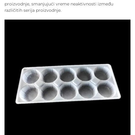
proizvodnje, smanjujući vreme neaktivnosti između
različitih serija proizvodnje.