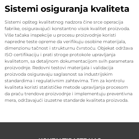
Sistemi osiguranja kvaliteta
Sistemi opšteg kvalitetnog nadzora čine srce operacija
fabrike, osiguravajući konstantno visok kvalitet proizvoda.
Više tačaka inspekcije u procesu proizvodnje koristi
napredne teste opreme da verifikuju osobine materijala,
dimenzionu tačnost i strukturnu čvrstoću. Objekat održava
ISO certifikaciju i prati stroge protokole upravljanja
kvalitetom, sa detaljnom dokumentacijom svih parametara
proizvodnje. Redovni testovi materijala i validacija
proizvoda osiguravaju saglasnost sa industrijskim
standardima i regulativnim zahtevima. Tim za kontrolu
kvaliteta koristi statističke metode upravljanja procesom
da praću trendove proizvodnje i implementuju preventivna
mera, održavajući izuzetne standarde kvaliteta proizvoda.