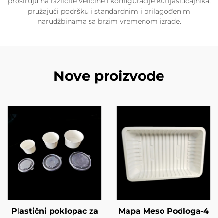
proširuju na različite veličine i konfiguracije kutijaslučajnika,
pružajući podršku i standardnim i prilagođenim
narudžbinama sa brzim vremenom izrade.
Nove proizvode
Plastični poklopac za
Mapa Meso Podloga-4