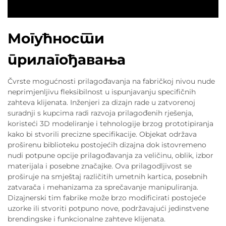
Могућности
прилагођавања
Čvrste mogućnosti prilagođavanja na fabričkoj nivou nude
neprimjenljivu fleksibilnost u ispunjavanju specifičnih
zahteva klijenata. Inženjeri za dizajn rade u zatvorenoj
suradnji s kupcima radi razvoja prilagođenih rješenja,
koristeći 3D modeliranje i tehnologije brzog prototipiranja
kako bi stvorili precizne specifikacije. Objekat održava
proširenu biblioteku postojećih dizajna dok istovremeno
nudi potpune opcije prilagođavanja za veličinu, oblik, izbor
materijala i posebne značajke. Ova prilagodljivost se
proširuje na smještaj različitih umetnih kartica, posebnih
zatvarača i mehanizama za sprečavanje manipuliranja.
Dizajnerski tim fabrike može brzo modificirati postojeće
uzorke ili stvoriti potpuno nove, podržavajući jedinstvene
brendingske i funkcionalne zahteve klijenata.