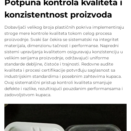
Potpuna kontrola kvaliteta i
konzistentnost proizvoda
Dobavljači velikog broja plastičnih pokriva implementiraju
stroge mere kontrole kvaliteta tokom celog procesa
proizvodnje. Svaki šar čekira se sistematski na integritet
materijala, dimenzionu tačnost i performanse. Napredni
sistemi upravljanja kvalitetom osiguravaju konzistenciju u
velikim serijama proizvodnje, održavajući uniforme
standarde debljine, čistoće i trajnosti. Redovne audite
kvaliteta i procesi certifikacije potvrđuju saglasnost sa
industrijskim standardima i posebnim zahtevima kupaca.
Ovaj sistematični pristup kontroli kvaliteta smanjuje
defekte i razlike, rezultirajući pouzdanim performansama i
zadovoljstvom kupaca.