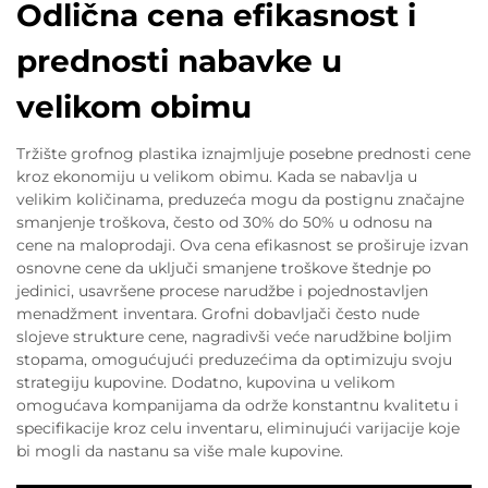
Odlična cena efikasnost i
prednosti nabavke u
velikom obimu
Tržište grofnog plastika iznajmljuje posebne prednosti cene
kroz ekonomiju u velikom obimu. Kada se nabavlja u
velikim količinama, preduzeća mogu da postignu značajne
smanjenje troškova, često od 30% do 50% u odnosu na
cene na maloprodaji. Ova cena efikasnost se proširuje izvan
osnovne cene da uključi smanjene troškove štednje po
jedinici, usavršene procese narudžbe i pojednostavljen
menadžment inventara. Grofni dobavljači često nude
slojeve strukture cene, nagradivši veće narudžbine boljim
stopama, omogućujući preduzećima da optimizuju svoju
strategiju kupovine. Dodatno, kupovina u velikom
omogućava kompanijama da održe konstantnu kvalitetu i
specifikacije kroz celu inventaru, eliminujući varijacije koje
bi mogli da nastanu sa više male kupovine.