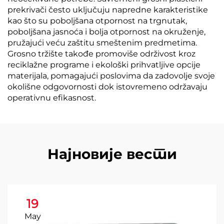
prekrivači često uključuju napredne karakteristike
kao što su poboljšana otpornost na trgnutak,
poboljšana jasnoća i bolja otpornost na okruženje,
pružajući veću zaštitu smeštenim predmetima.
Grosno tržište takođe promoviše održivost kroz
reciklažne programe i ekološki prihvatljive opcije
materijala, pomagajući poslovima da zadovolje svoje
okolišne odgovornosti dok istovremeno održavaju
operativnu efikasnost.
Најновије вести
19
May