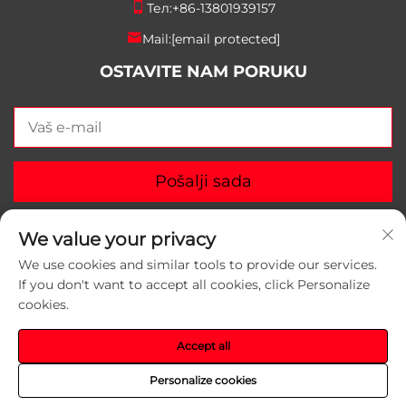
Тел:
+86-13801939157
Mail:
[email protected]
OSTAVITE NAM PORUKU
Pošalji sada
We value your privacy
We use cookies and similar tools to provide our services.
If you don't want to accept all cookies, click Personalize
Autorska prava © 2025 Suzhou Yunlei Packaging
cookies.
Materials Co., Ltd. Sva prava zadržana.
Политика
приватности
Accept all
Personalize cookies