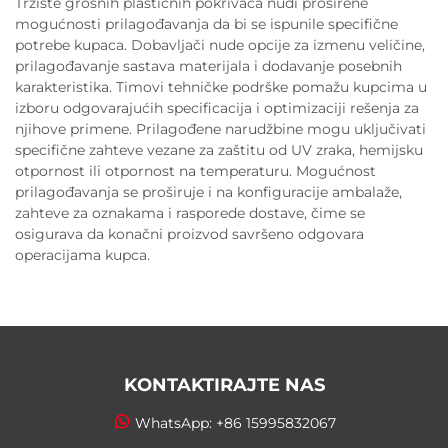
Tržište grosnih plastičnih pokrivača nudi proširene
mogućnosti prilagođavanja da bi se ispunile specifične
potrebe kupaca. Dobavljači nude opcije za izmenu veličine,
prilagođavanje sastava materijala i dodavanje posebnih
karakteristika. Timovi tehničke podrške pomažu kupcima u
izboru odgovarajućih specificacija i optimizaciji rešenja za
njihove primene. Prilagođene narudžbine mogu uključivati
specifične zahteve vezane za zaštitu od UV zraka, hemijsku
otpornost ili otpornost na temperaturu. Mogućnost
prilagođavanja se proširuje i na konfiguracije ambalaže,
zahteve za oznakama i rasporede dostave, čime se
osigurava da konačni proizvod savršeno odgovara
operacijama kupca.
KONTAKTIRAJTE NAS
WhatsApp:
+86 15995832067