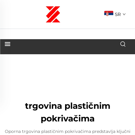
SR
trgovina plastičnim
pokrivačima
Oporna trgovina plastičnim pokrivačima predstavlja ključni