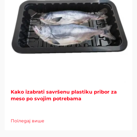
Kako izabrati savršenu plastiku pribor za
meso po svojim potrebama
Погледај више