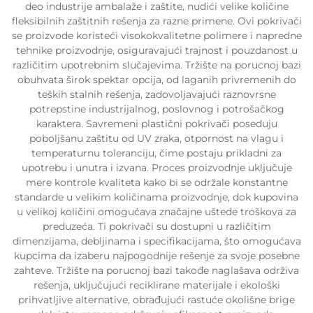
deo industrije ambalaže i zaštite, nudići velike količine
fleksibilnih zaštitnih rešenja za razne primene. Ovi pokrivači
se proizvode koristeći visokokvalitetne polimere i napredne
tehnike proizvodnje, osiguravajući trajnost i pouzdanost u
različitim upotrebnim slučajevima. Tržište na porucnoj bazi
obuhvata širok spektar opcija, od laganih privremenih do
teških stalnih rešenja, zadovoljavajući raznovrsne
potrepstine industrijalnog, poslovnog i potrošačkog
karaktera. Savremeni plastični pokrivači poseduju
poboljšanu zaštitu od UV zraka, otpornost na vlagu i
temperaturnu toleranciju, čime postaju prikladni za
upotrebu i unutra i izvana. Proces proizvodnje uključuje
mere kontrole kvaliteta kako bi se održale konstantne
standarde u velikim količinama proizvodnje, dok kupovina
u velikoj količini omogućava značajne uštede troškova za
preduzeća. Ti pokrivači su dostupni u različitim
dimenzijama, debljinama i specifikacijama, što omogućava
kupcima da izaberu najpogodnije rešenje za svoje posebne
zahteve. Tržište na porucnoj bazi takođe naglašava održiva
rešenja, uključujući reciklirane materijale i ekološki
prihvatljive alternative, obrađujući rastuće okolišne brige