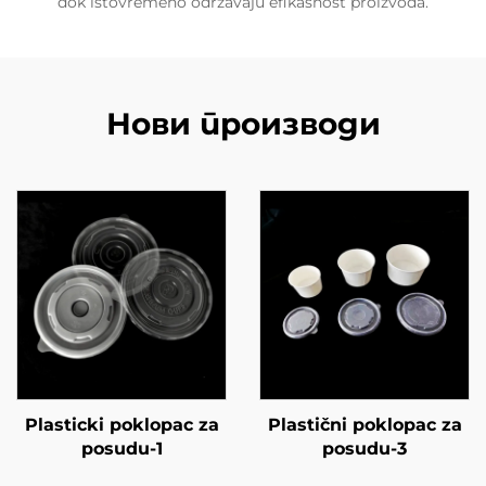
dok istovremeno održavaju efikasnost proizvoda.
Нови производи
Plasticki poklopac za
Plastični poklopac za
posudu-1
posudu-3