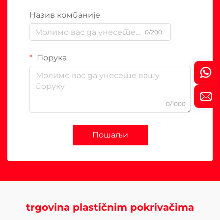
Назив компаније
0/200
Порука
0/1000
Пошаљи
trgovina plastičnim pokrivačima