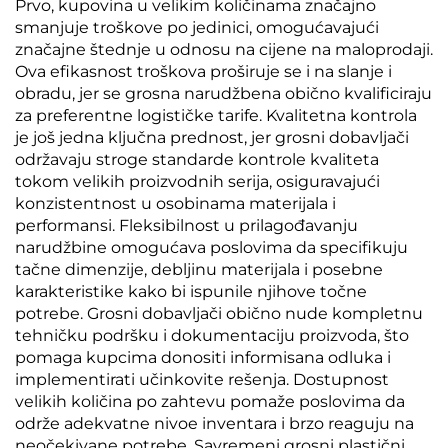
Prvo, kupovina u velikim količinama značajno
smanjuje troškove po jedinici, omogućavajući
značajne štednje u odnosu na cijene na maloprodaji.
Ova efikasnost troškova proširuje se i na slanje i
obradu, jer se grosna narudžbena obično kvalificiraju
za preferentne logističke tarife. Kvalitetna kontrola
je još jedna ključna prednost, jer grosni dobavljači
održavaju stroge standarde kontrole kvaliteta
tokom velikih proizvodnih serija, osiguravajući
konzistentnost u osobinama materijala i
performansi. Fleksibilnost u prilagođavanju
narudžbine omogućava poslovima da specifikuju
tačne dimenzije, debljinu materijala i posebne
karakteristike kako bi ispunile njihove točne
potrebe. Grosni dobavljači obično nude kompletnu
tehničku podršku i dokumentaciju proizvoda, što
pomaga kupcima donositi informisana odluka i
implementirati učinkovite rešenja. Dostupnost
velikih količina po zahtevu pomaže poslovima da
održe adekvatne nivoe inventara i brzo reaguju na
neočekivane potrebe. Savremeni grosni plastični