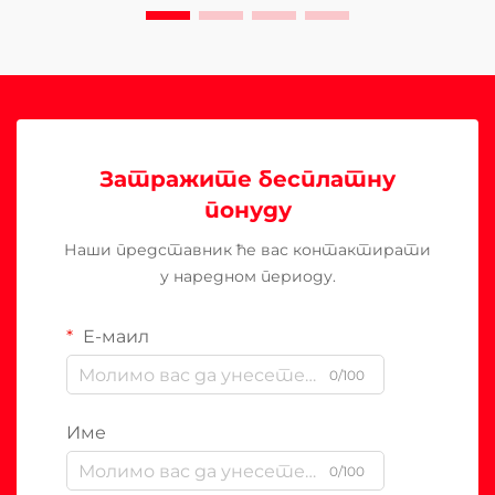
Затражите бесплатну
понуду
Наши представник ће вас контактирати
у наредном периоду.
Е-маил
0/100
Име
0/100