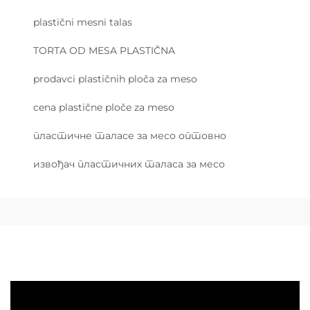
plastični mesni talas
TORTA OD MESA PLASTIČNA
prodavci plastičnih ploča za meso
cena plastične ploče za meso
пластичне таласе за месо оптовно
извођач пластичних таласа за месо