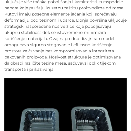
uključuje više tačaka poboljšanja i karakteristika raspodele
napora koje pružaju izuzetnu zaštitu proizvodima od mesa.
Kutovi imaju posebne elemente jačanja koji sprečavaju
deformaciju pod težinom i udarce. Donja površina uključuje
strategski raspoređene nosive žice koje poboljšavaju
ukupnu stabilnost dok se istovremeno minimizira
korišćenje materijala. Ovaj napredno dizajniran model
omogućava sigurno stogovanje i efikasno korišćenje
prostora za čuvanje bez kompromisovanja integriteta
pakovanih proizvoda. Nosivost strukture je optimizovana
da obradi različite težine mesa, sačuvavši oblik tijekom
transporta i prikazivanja.