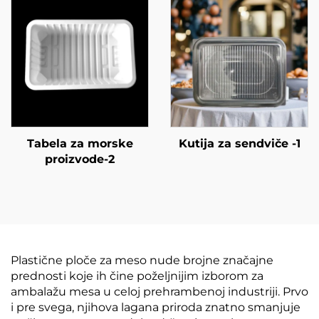
Tabela za morske
Kutija za sendviče -1
proizvode-2
Plastične ploče za meso nude brojne značajne
prednosti koje ih čine poželjnijim izborom za
ambalažu mesa u celoj prehrambenoj industriji. Prvo
i pre svega, njihova lagana priroda znatno smanjuje