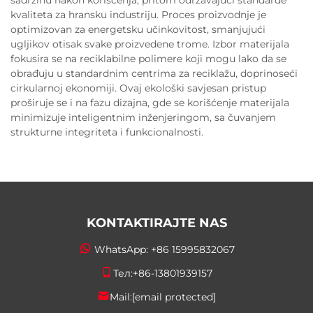
sadržinu nakon korišćenja, pritom održavajući standarde
kvaliteta za hransku industriju. Proces proizvodnje je
optimizovan za energetsku učinkovitost, smanjujući
ugljikov otisak svake proizvedene trome. Izbor materijala
fokusira se na reciklabilne polimere koji mogu lako da se
obrađuju u standardnim centrima za reciklažu, doprinoseći
cirkularnoj ekonomiji. Ovaj ekološki savjesan pristup
proširuje se i na fazu dizajna, gde se korišćenje materijala
minimizuje inteligentnim inženjeringom, sa čuvanjem
strukturne integriteta i funkcionalnosti.
KONTAKTIRAJTE NAS
WhatsApp:
+86 15995832067
Тел:
+86-13801939157
Mail:
[email protected]