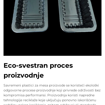
Eco-svestran proces
proizvodnje
Savremeni plastici za mesa proizvode se koristeći ekološki
odgovorne procese proizvodnje koji privrede održivosti bez
kompromisa performansi. Proizvodnja koristi napredne
tehnologije reciklaže koje uključuju ponovno iskorišćenu