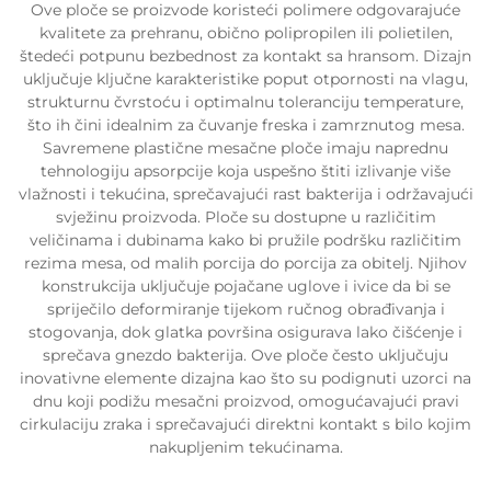
Ove ploče se proizvode koristeći polimere odgovarajuće
kvalitete za prehranu, obično polipropilen ili polietilen,
štedeći potpunu bezbednost za kontakt sa hransom. Dizajn
uključuje ključne karakteristike poput otpornosti na vlagu,
strukturnu čvrstoću i optimalnu toleranciju temperature,
što ih čini idealnim za čuvanje freska i zamrznutog mesa.
Savremene plastične mesačne ploče imaju naprednu
tehnologiju apsorpcije koja uspešno štiti izlivanje više
vlažnosti i tekućina, sprečavajući rast bakterija i održavajući
svježinu proizvoda. Ploče su dostupne u različitim
veličinama i dubinama kako bi pružile podršku različitim
rezima mesa, od malih porcija do porcija za obitelj. Njihov
konstrukcija uključuje pojačane uglove i ivice da bi se
spriječilo deformiranje tijekom ručnog obrađivanja i
stogovanja, dok glatka površina osigurava lako čišćenje i
sprečava gnezdo bakterija. Ove ploče često uključuju
inovativne elemente dizajna kao što su podignuti uzorci na
dnu koji podižu mesačni proizvod, omogućavajući pravi
cirkulaciju zraka i sprečavajući direktni kontakt s bilo kojim
nakupljenim tekućinama.