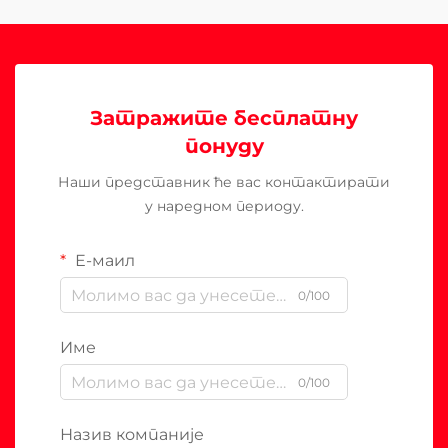
Затражите бесплатну
понуду
Наши представник ће вас контактирати
у наредном периоду.
Е-маил
0/100
Име
0/100
Назив компаније