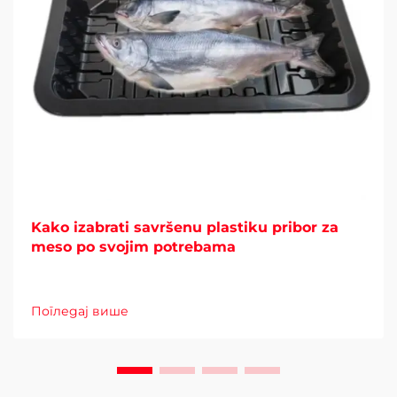
Kako izabrati savršenu plastiku pribor za
meso po svojim potrebama
Погледај више