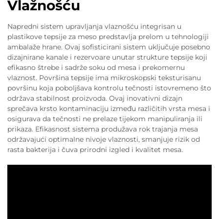
Vlažnošću
Napredni sistem upravljanja vlaznošću integrisan u
plastikove tepsije za meso predstavlja prelom u tehnologiji
ambalaže hrane. Ovaj sofisticirani sistem uključuje posebno
dizajnirane kanale i rezervoare unutar strukture tepsije koji
efikasno štrebe i sadrže soku od mesa i prekomernu
vlaznost. Površina tepsije ima mikroskopski teksturisanu
površinu koja poboljšava kontrolu tečnosti istovremeno što
održava stabilnost proizvoda. Ovaj inovativni dizajn
sprečava krsto kontaminaciju između različitih vrsta mesa i
osigurava da tečnosti ne prelaze tijekom manipuliranja ili
prikaza. Efikasnost sistema produžava rok trajanja mesa
održavajući optimalne nivoje vlaznosti, smanjuje rizik od
rasta bakterija i čuva prirodni izgled i kvalitet mesa.