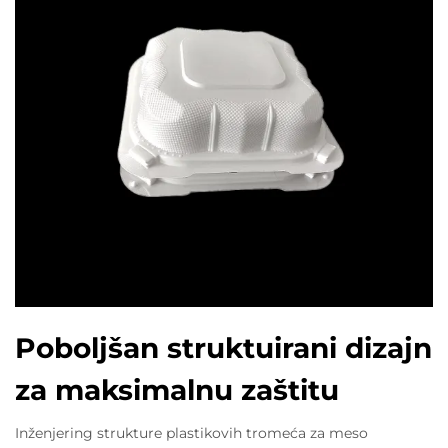
Poboljšan struktuirani dizajn
za maksimalnu zaštitu
Inženjering strukture plastikovih tromeća za meso