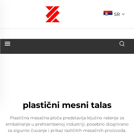
SR
plastični mesni talas
Plastična mesačna ploča predstavlja ključno rešenje za
embaliranje u prehrambenoj industriji, posebno dizajnirano
za sigurno čuvanje i prikaz različitih mesačnih proizvoda.