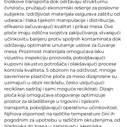
troškove transporta dok održavaju strukturnu
čvrstoću, pružajući ekonomski rešenje za poslovne
subjekte. Izdržljivost materijala osigurava zaštitu od
udaraca i tlaka tijekom manipulacije i distribucije,
efikasno sačuvavajući kvalitet i prikaz mesa. Ove
ploče imaju odlična svojstva zaključivanja, stvarajući
učinkovitu barijeru protiv spoljnih kontaminata dok
održavaju optimalne unutarnje uslove za čuvanje
mesa. Prozirnost materijala omogućava laku
vizuelnu inspekciju proizvoda, poboljšavajući
kupovni iskustvo potrošača i olakšavajući procese
kontrola kvaliteta. S obzirom na održivost, mnoge
savremene plastične ploče za meso dizajnirane su
uzimajući u obzir reciklažu, često uključujući
recikliran sadržaj i sami moguće reciklirati. Dizajn
ploča koji omogućava stogovanje optimizuje
prostor za skladištenje u trgovini i tijekom
transporta, poboljšavajući operativnu učinkovitost.
Njihova otpornost na različite temperature čini ih
pogodnim za upotrebu u različitim okruženjima, od
hladnjaka do hrana u zamrzivaču. Hemijska