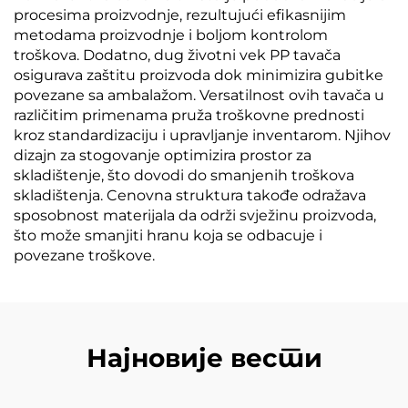
procesima proizvodnje, rezultujući efikasnijim
metodama proizvodnje i boljom kontrolom
troškova. Dodatno, dug životni vek PP tavača
osigurava zaštitu proizvoda dok minimizira gubitke
povezane sa ambalažom. Versatilnost ovih tavača u
različitim primenama pruža troškovne prednosti
kroz standardizaciju i upravljanje inventarom. Njihov
dizajn za stogovanje optimizira prostor za
skladištenje, što dovodi do smanjenih troškova
skladištenja. Cenovna struktura takođe odražava
sposobnost materijala da održi svježinu proizvoda,
što može smanjiti hranu koja se odbacuje i
povezane troškove.
Најновије вести