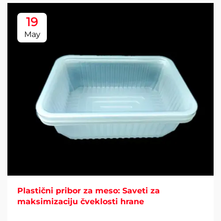
19
May
Plastični pribor za meso: Saveti za
maksimizaciju čveklosti hrane