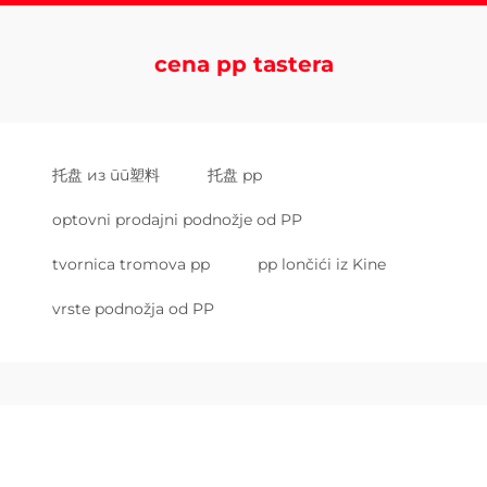
cena pp tastera
托盘 из пп塑料
托盘 pp
optovni prodajni podnožje od PP
tvornica tromova pp
pp lončići iz Kine
vrste podnožja od PP