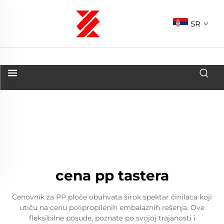
SR
cena pp tastera
Cenovnik za PP ploče obuhvata širok spektar činilaca koji
utiču na cenu polipropilenih embalaznih rešenja. Ove
fleksibilne posude, poznate po svojoj trajanosti i