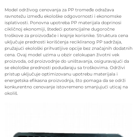
Model održivog cenovanja za PP tromeđe odražava
ravnotežu između ekološke odgovornosti i ekonomske
isplativosti. Ponovna upotreba PP materijala doprinosi
cikličnoj ekonomiji, štedeći potencijalne dugoročne
troškove za proizvođače i krajnje korisnike. Struktura cena
uključuje prednosti korišćenja recikliranog PP sadržaja,
pružajući ekološki prihvatljive opcije bez značajnih dodatnih
cena. Ovaj model uzima u obzir celokupan životni vek
proizvoda, od proizvodnje do uništavanja, osiguravajući da
se ekološke prednosti podudaraju sa troškovima. Održivi
pristup uključuje optimizovanu upotrebu materijala i
energetska efikasna proizvodnja, što pomaga da se održi
konkurentno cenovanje istovremeno smanjujući uticaj na
okoliš.