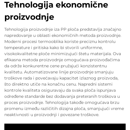
Tehnologija ekonomične
proizvodnje
Tehnologija proizvodnje iza PP ploča predstavlja značajno
napredovanje u oblasti ekonomičnih metoda proizvodnje.
Moderni procesi termooblika koriste preciznu kontrolu
temperature i pritiska kako bi stvorili uniformne,
visokokvalitetne ploče minimizujući štetu materijala. Ova
efikasna metoda proizvodnje omogućava proizvođačima
da održe konkurentne cene pružajući konzistentnu
kvalitetu. Automatizovane linije proizvodnje smanjuju
troškove rada i povećavaju kapacitet izlaznog proizvoda,
što direktno utiče na konačnu cenu. Napredni sistemi
kontrole kvaliteta osiguravaju da svaka ploča ispunjava
određene standarde bez dodavanja preteranih troškova u
proces proizvodnje. Tehnologija takođe omogućava brzu
promenu između različitih dizajna ploča, smanjujući vreme
neaktivnosti u proizvodnji i povezane troškove.