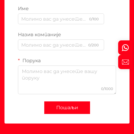
Име
0/100
Назив компаније
0/200
Порука
0/1000
Пошаљи