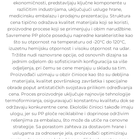
ekonomičnosti, predstavljaju ključne komponente u
različitim industrijama, uključujući usluge hrane,
medicinsku embalazu i prodajnu prezentaciju. Struktura
cena tipično odražava kvalitet materijala koji se koristi,
proizvodne procese koji se primenjuju i obim narudžbine.
Savremene PP ploče poseduju napredne karakteristike kao
što su otpornost na temperaturu od -20°C do 120°C,
izuzetnu hemijsku otpornost i visoku otpornost na udar.
Tržište nudi raznovrsne opcije, od osnovnih dizajna sa
jednim odjelom do sofisticiranih konfiguracija sa više
odjeljenja, pri čemu se cene menjaju u skladu sa tim.
Proizvođači uzimaju u obzir činioce kao što su debljina
materijala, kvalitet površinskog završetka i specijalne
obrade poput antistatičkih svojstava prilikom određivanja
cena. Proces proizvodnje uključuje najnovije tehnologije
termoformiranja, osiguravajući konstantnu kvalitetu dok se
održavaju konkurentne cene. Ekološki činioci takođe imaju
ulogu, jer su PP ploče reciklabilne i doprinose održivim
rešenjima za embalazu, što može da utiče na cenovne
strategije. Sa porastom zahteva za dostavom hrane i
uslugama za odnosenje jela, proizvođači optimiziraju