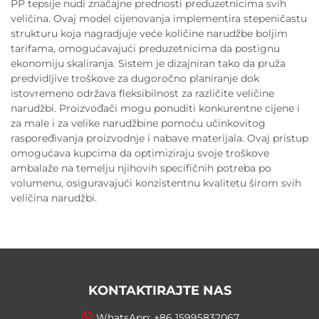
PP tepsije nudi značajne prednosti preduzetnicima svih
veličina. Ovaj model cijenovanja implementira stepeničastu
strukturu koja nagradjuje veće količine narudžbe boljim
tarifama, omogućavajući preduzetnicima da postignu
ekonomiju skaliranja. Sistem je dizajniran tako da pruža
predvidljive troškove za dugoročno planiranje dok
istovremeno održava fleksibilnost za različite veličine
narudžbi. Proizvođači mogu ponuditi konkurentne cijene i
za male i za velike narudžbine pomoću učinkovitog
raspoređivanja proizvodnje i nabave materijala. Ovaj pristup
omogućava kupcima da optimiziraju svoje troškove
ambalaže na temelju njihovih specifičnih potreba po
volumenu, osiguravajući konzistentnu kvalitetu širom svih
veličina narudžbi.
KONTAKTIRAJTE NAS
WhatsApp:
+86 15995832067