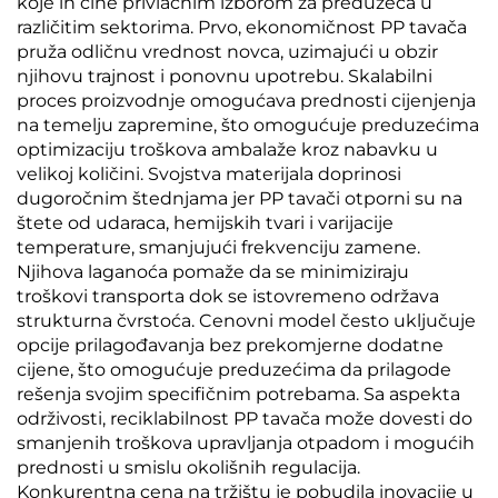
koje ih čine privlačnim izborom za preduzeća u
različitim sektorima. Prvo, ekonomičnost PP tavača
pruža odličnu vrednost novca, uzimajući u obzir
njihovu trajnost i ponovnu upotrebu. Skalabilni
proces proizvodnje omogućava prednosti cijenjenja
na temelju zapremine, što omogućuje preduzećima
optimizaciju troškova ambalaže kroz nabavku u
velikoj količini. Svojstva materijala doprinosi
dugoročnim štednjama jer PP tavači otporni su na
štete od udaraca, hemijskih tvari i varijacije
temperature, smanjujući frekvenciju zamene.
Njihova laganoća pomaže da se minimiziraju
troškovi transporta dok se istovremeno održava
strukturna čvrstoća. Cenovni model često uključuje
opcije prilagođavanja bez prekomjerne dodatne
cijene, što omogućuje preduzećima da prilagode
rešenja svojim specifičnim potrebama. Sa aspekta
održivosti, reciklabilnost PP tavača može dovesti do
smanjenih troškova upravljanja otpadom i mogućih
prednosti u smislu okolišnih regulacija.
Konkurentna cena na tržištu je pobudila inovacije u