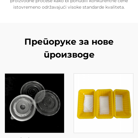
proizvodne procese kako bi ponudili konkurentne cene
istovremeno održavajući visoke standarde kvaliteta.
Препоруке за нове
производе