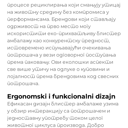
процесе рециклирања који смањују утицај
на животну средину без компромиса у
перформансама. Брендови који стављају
одрживост на прво место могу
искористити еко-прихватљиву блистер
амбалажу као конкурентску предност,
истовремено испуњавајући очекивања
потрошача у вези одговорног поступања
према паковању. Ови еколошки аспекти
све више утичу на одлуке о куповини и
лојалност према брендовима код свесних
потрошача.
Ergonomski i funkcionalni dizajn
Ефикасан дизајн блистер амбалаже узима
у обзир интеракцију са потрошачем и
једноставну употребу током целог
животног циклуса производа. Добро