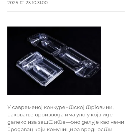
2025-12-23 10:31:00
У савременој конкурентској трговини,
паковање производа има улогу која иде
далеко иза заштите—онo делује као неми
продавац који комуницира вредности