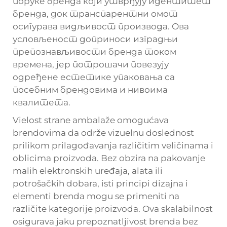
поруке бренда који утврђују идентитет
бренда, док транспарентни омот
осигурава видљивост производа. Ова
условљеност доприноси изградњи
препознављивости бренда током
времена, јер потрошачи повезују
одређене естетике упаковања са
посебним брендовима и нивоима
квалитета.
Vielost strane ambalaže omogućava
brendovima da održe vizuelnu doslednost
prilikom prilagođavanja različitim veličinama i
oblicima proizvoda. Bez obzira na pakovanje
malih elektronskih uređaja, alata ili
potrošačkih dobara, isti principi dizajna i
elementi brenda mogu se primeniti na
različite kategorije proizvoda. Ova skalabilnost
osigurava jaku prepoznatljivost brenda bez