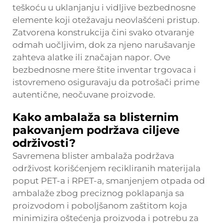
teškoću u uklanjanju i vidljive bezbednosne
elemente koji otežavaju neovlašćeni pristup.
Zatvorena konstrukcija čini svako otvaranje
odmah uočljivim, dok za njeno narušavanje
zahteva alatke ili značajan napor. Ove
bezbednosne mere štite inventar trgovaca i
istovremeno osiguravaju da potrošači prime
autentične, neočuvane proizvode.
Kako ambalaža sa blisternim
pakovanjem podržava ciljeve
održivosti?
Savremena blister ambalaža podržava
održivost korišćenjem recikliranih materijala
poput PET-a i RPET-a, smanjenjem otpada od
ambalaže zbog preciznog poklapanja sa
proizvodom i poboljšanom zaštitom koja
minimizira oštećenja proizvoda i potrebu za