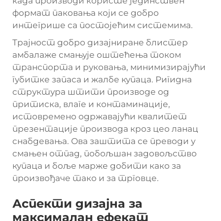
када производи користе јединствен
формат паковања који се добро
интегрише са постојећим системима.
Трајност добро дизајниране блистер
амбалаже смањује оштећења током
транспорта и руковања, минимизирајући
губитке запаса и жалбе купаца. Ригидна
структура штити производе од
притиска, влаге и контаминације,
истовремено одржавајући квалитет
презентације производа кроз цео ланац
снабдевања. Ова заштита се преводи у
смањен отпад, побољшан задовољство
купаца и боље марже добити како за
произвођаче тако и за трговце.
Аспекти дизајна за
максималан ефекат