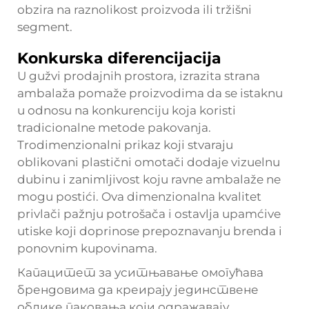
obzira na raznolikost proizvoda ili tržišni
segment.
Konkurska diferencijacija
U gužvi prodajnih prostora, izrazita strana
ambalaža pomaže proizvodima da se istaknu
u odnosu na konkurenciju koja koristi
tradicionalne metode pakovanja.
Trodimenzionalni prikaz koji stvaraju
oblikovani plastični omotači dodaje vizuelnu
dubinu i zanimljivost koju ravne ambalaže ne
mogu postići. Ova dimenzionalna kvalitet
privlači pažnju potrošača i ostavlja upamćive
utiske koji doprinose prepoznavanju brenda i
ponovnim kupovinama.
Капацитет за уситњавање омогућава
брендовима да креирају јединствене
облике паковања који одражавају