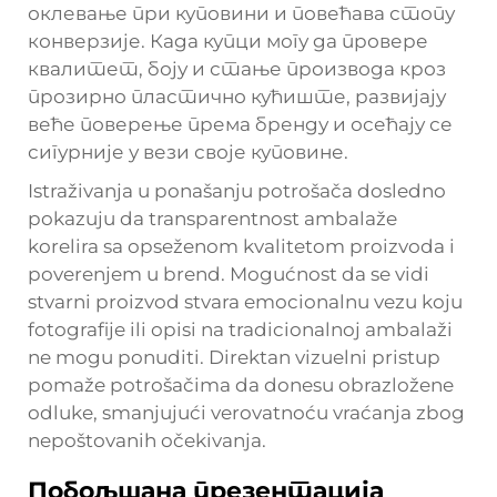
оклевање при куповини и повећава стопу
конверзије. Када купци могу да провере
квалитет, боју и стање производа кроз
прозирно пластично кућиште, развијају
веће поверење према бренду и осећају се
сигурније у вези своје куповине.
Istraživanja u ponašanju potrošača dosledno
pokazuju da transparentnost ambalaže
korelira sa opseženom kvalitetom proizvoda i
poverenjem u brend. Mogućnost da se vidi
stvarni proizvod stvara emocionalnu vezu koju
fotografije ili opisi na tradicionalnoj ambalaži
ne mogu ponuditi. Direktan vizuelni pristup
pomaže potrošačima da donesu obrazložene
odluke, smanjujući verovatnoću vraćanja zbog
nepoštovanih očekivanja.
Побољшана презентација