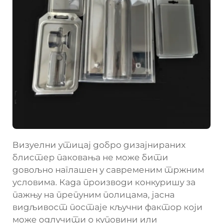
Визуелни утицај добро дизајнираних
блистер паковања не може бити
довољно наглашен у савременим тржним
условима. Када производи конкуришу за
пажњу на препуним полицама, јасна
видљивост постаје кључни фактор који
може одлучити о куповини или