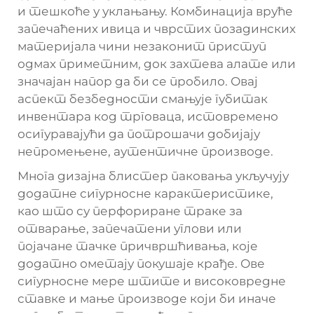
и тешкоће у уклањању. Комбинација вруће
запечаћених ивица и чврстих позадинских
материјала чини незаконит приступ
одмах приметним, док захтева алате или
значајан напор да би се пробило. Овај
аспект безбедности смањује губитак
инвентара код трговаца, истовремено
осигуравајући да потрошачи добијају
непромењене, аутентичне производе.
Многа дизајна блистер паковања укључују
додатне сигурносне карактеристике,
као што су перфориране траке за
отварање, запечатени углови или
појачане тачке причвршћивања, које
додатно ометају покушаје крађе. Ове
сигурносне мере штите и високовредне
ставке и мање производе који би иначе