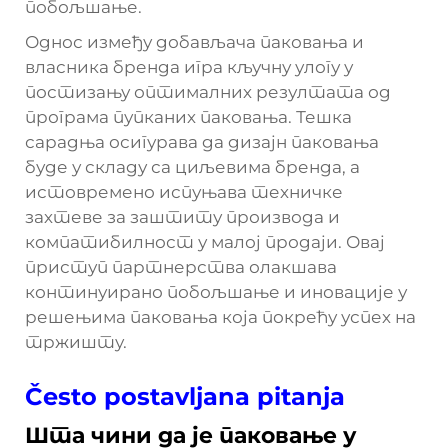
побољшање.
Однос између добављача паковања и
власника бренда игра кључну улогу у
постизању оптималних резултата од
програма пупканих паковања. Тешка
сарадња осигурава да дизајн паковања
буде у складу са циљевима бренда, а
истовремено испуњава техничке
захтеве за заштиту производа и
компатибилност у малој продаји. Овај
приступ партнерства олакшава
континуирано побољшање и иновације у
решењима паковања која покрећу успех на
тржишту.
Često postavljana pitanja
Шта чини да је паковање у