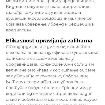
могли бити мета крађи у продавницама.
Видљиве сигурносне карактеристике
такође комуницирају квалитет и
аутентичност потрошачима, чиме се
појачава поверење у бренд и перцепција
вредности.
Efikasnost upravljanja zalihama
Стандардизоване димензије блистер
паковања олакшавају ефикасно управљање
залихама и системе излагања у
продавницама. Конзистентни облици и
величине омогућавају коришћење опреме
за аутоматско руковање, побољшану
густину складиштења и упрошћене
поступке попуне полица. Трговци имају
користи од смањених трошкова радне
снаге и побољшане тачности инвентуре