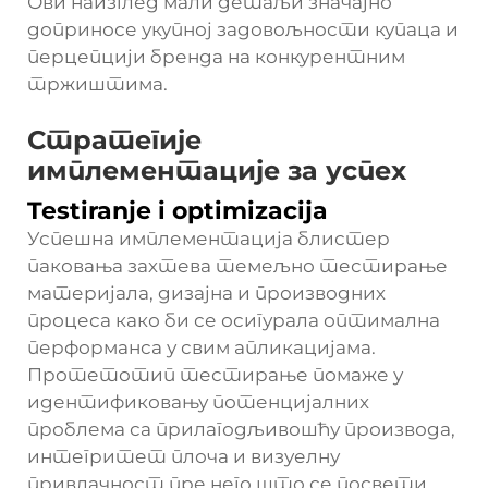
Ови наизглед мали детаљи значајно
доприносе укупној задовољности купаца и
перцепцији бренда на конкурентним
тржиштима.
Стратегије
имплементације за успех
Testiranje i optimizacija
Успешна имплементација блистер
паковања захтева темељно тестирање
материјала, дизајна и производних
процеса како би се осигурала оптимална
перформанса у свим апликацијама.
Протетотип тестирање помаже у
идентификовању потенцијалних
проблема са прилагодљивошћу производа,
интегритет плоча и визуелну
привлачност пре него што се посвети