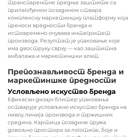
транспарентне предње заштите са
прилагођеном позадином ствара
комплексну маркетиншку платформу која
преноси вредности бренда и
истовремено очувава интегритет
производа. Резултат је упаковање које
има двоструку сврху — као заштитна
амбалажа и маркетиншки алат.
Препознављивост бренда и
маркетиншке предности
Условљено искуство бренда
Ефикасан дизајн блитер упаковања
остварује условљено искуство бренда на
нивоу линија производа и тржишних
средина. Картица позадине пружа
довољно простора за логотипе, боје и