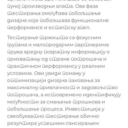
пуној производњи алата. Ова фаза
тестирања омогућава побољшање
дизајна које побољшава функционалне
перформансе и естетску апел.
Тестирање тржишта са фокусним
групама и малопродајним партнерима
пружа вредну повратну информацију о
прихватању од стране потрошача и
практичном перформансу у реалним
условима. Ови увиди помажу у
оптимизацији дизајна паковања за
максималну привлачност и задовољство
потрошача, а истовремено идентификују
могућности за смањење трошкова и
побољшање процеса. Инвестиција у
свеобухватно тестирање обично
резултира успешним лансирањем