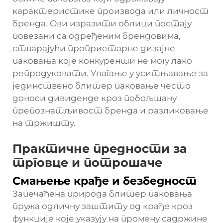
карактеристике производа или личност
бренда. Ови изразити облици постају
повезани са одређеним брендовима,
стварајући проприетарне дизајне
паковања које конкуренти не могу лако
репродуковати. Улагање у уситњавање за
јединствено блитер паковање често
доноси дивиденде кроз побољшану
препознатљивост бренда и разликовање
на тржишту.
Практичне предности за
трговце и потрошаче
Смањење крађе и безбедност
Запечаћена природа блитер паковања
пружа одличну заштиту од крађе кроз
функције које указују на промену садржине