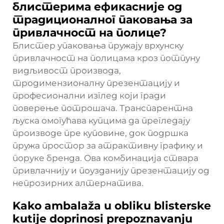
блистерима ефикасније од
традиционалног паковања за
привлачност на полице?
Блистер упаковања пружају врхунску
привлачност на полицама кроз потпуну
видљивост производа,
тродимензионалну презентацију и
професионални изглед који гради
поверење потрошача. Транспарентна
љуска омогућава купцима да прегледају
производе пре куповине, док подршка
пружа простор за атрактивну графику и
поруке бренда. Ова комбинација ствара
привлачнију и поузданију презентацију од
непрозирних алтернатива.
Kako ambalaža u obliku blisterske
kutije doprinosi prepoznavanju