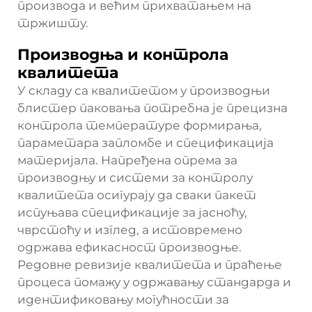
производа и већим прихватањем на
тржишту.
Производња и контрола
квалитета
У складу са квалитетом у производњи
блистер паковања потребна је прецизна
контрола температуре формирања,
параметара запломбе и спецификација
материјала. Напређена опрема за
производњу и системи за контролу
квалитета осигурају да сваки пакет
испуњава спецификације за јасноћу,
чврстоћу и изглед, а истовремено
одржава ефикасност производње.
Редовне ревизије квалитета и праћење
процеса помажу у одржавању стандарда и
идентификовању могућности за