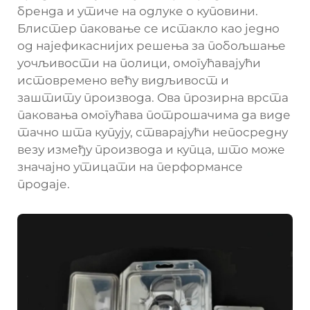
бренда и утиче на одлуке о куповини.
Блистер паковање се истакло као једно
од најефикаснијих решења за побољшање
уочљивости на полици, омогућавајући
истовремено већу видљивост и
заштиту производа. Ова прозирна врста
паковања омогућава потрошачима да виде
тачно шта купују, стварајући непосредну
везу између производа и купца, што може
значајно утицати на перформансе
продаје.