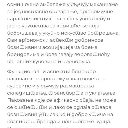
осмишљене амбалаже укључују механизме
за једноставно отварање, ергономичне
карактеристике за лакшу употребу и
јасне упутства за коришћење која
побољшавају укупно искуство потрошача.
Ови ергономски аспекти доприносе
позитивним асоцијацијама према
брендовима и повећавају вероватноћу
поновних куповина и препорука.
Функционални аспекти блистер
паковања се протежу изван почетне
куповине и укључују разматрања
складиштења, транспорта и уклањања.
Паковање које се ефикасно спаја, не може
се оштетити и лако се одлага ствара
позитивни утисак који добро утиче на
квалитет бренда и поштовање купца.