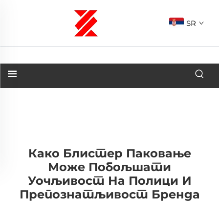
SR
Како Блистер Паковање
Може Побољшати
Уочљивост На Полици И
Препознатљивост Бренда