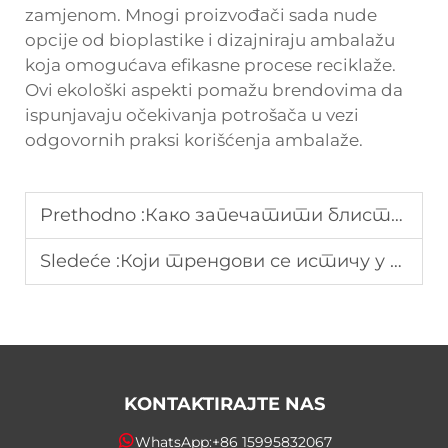
zamjenom. Mnogi proizvođači sada nude
opcije od bioplastike i dizajniraju ambalažu
koja omogućava efikasne procese reciklaže.
Ovi ekološki aspekti pomažu brendovima da
ispunjavaju očekivanja potrošača u vezi
odgovornih praksi korišćenja ambalaže.
Prethodno :
Како запечатити блистер паковање ради максималне безбедности производа
Sledeće :
Који трендови се истичу у иновативним дизајнима паковања за колаче за 2025. годину
KONTAKTIRAJTE NAS
WhatsApp:
+86 15995832067