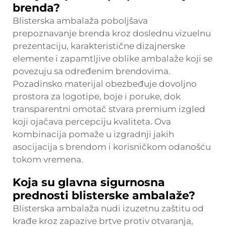
brenda?
Blisterska ambalaža poboljšava
prepoznavanje brenda kroz doslednu vizuelnu
prezentaciju, karakteristične dizajnerske
elemente i zapamtljive oblike ambalaže koji se
povezuju sa određenim brendovima.
Pozadinsko materijal obezbeđuje dovoljno
prostora za logotipe, boje i poruke, dok
transparentni omotač stvara premium izgled
koji ojačava percepciju kvaliteta. Ova
kombinacija pomaže u izgradnji jakih
asocijacija s brendom i korisničkom odanošću
tokom vremena.
Koja su glavna sigurnosna
prednosti blisterske ambalaže?
Blisterska ambalaža nudi izuzetnu zaštitu od
krađe kroz zapazive brtve protiv otvaranja,