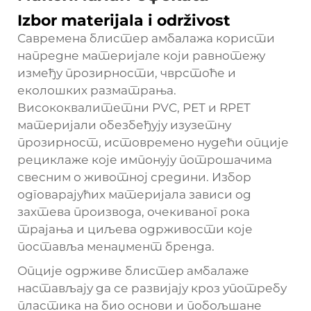
Izbor materijala i održivost
Савремена блистер амбалажа користи
напредне материјале који равнотежу
између прозирности, чврстоће и
еколошких разматрања.
Висококвалитетни PVC, PET и RPET
материјали обезбеђују изузетну
прозирност, истовремено нудећи опције
рециклаже које импонују потрошачима
свесним о животној средини. Избор
одговарајућих материјала зависи од
захтева производа, очекиваног рока
трајања и циљева одрживости које
поставља менаџмент бренда.
Опције одрживе блистер амбалаже
настављају да се развијају кроз употребу
пластика на био основи и побољшане