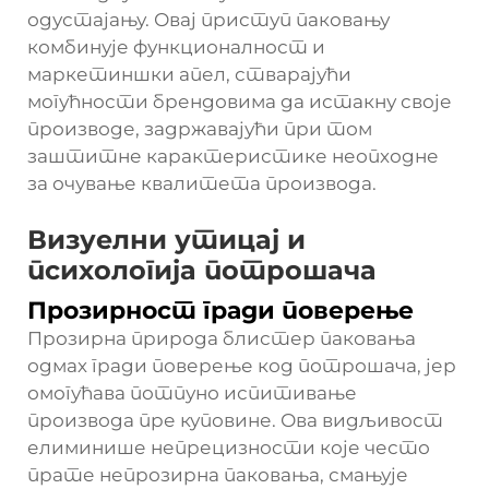
одустајању. Овај приступ паковању
комбинује функционалност и
маркетиншки апел, стварајући
могућности брендовима да истакну своје
производе, задржавајући при том
заштитне карактеристике неопходне
за очување квалитета производа.
Визуелни утицај и
психологија потрошача
Прозирност гради поверење
Прозирна природа блистер паковања
одмах гради поверење код потрошача, јер
омогућава потпуно испитивање
производа пре куповине. Ова видљивост
елиминише непрецизности које често
прате непрозирна паковања, смањује