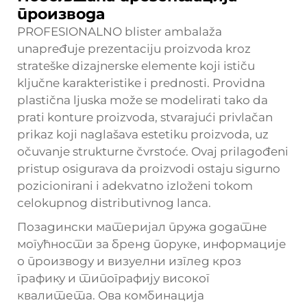
производа
PROFESIONALNO
blister ambalaža
unapređuje prezentaciju proizvoda kroz
strateške dizajnerske elemente koji ističu
ključne karakteristike i prednosti. Providna
plastična ljuska može se modelirati tako da
prati konture proizvoda, stvarajući privlačan
prikaz koji naglašava estetiku proizvoda, uz
očuvanje strukturne čvrstoće. Ovaj prilagođeni
pristup osigurava da proizvodi ostaju sigurno
pozicionirani i adekvatno izloženi tokom
celokupnog distributivnog lanca.
Позадински материјал пружа додатне
могућности за бренд поруке, информације
о производу и визуелни изглед кроз
графику и типографију високог
квалитета. Ова комбинација