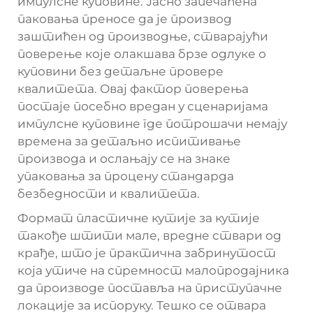
импулсне куповине. Јасно запечаћена
паковања преносе да је производ
заштићен од производње, стварајући
поверење које олакшава брзе одлуке о
куповини без детаљне провере
квалитета. Овај фактор поверења
постаје посебно вредан у сценаријама
импулсне куповине где потрошачи немају
времена за детаљно испитивање
производа и ослањају се на знаке
упаковања за процену стандарда
безбедности и квалитета.
Формат пластичне кутије за кутије
такође штити мале, вредне ствари од
крађе, што је практична забринутост
која утиче на спремност малопродајника
да производе поставља на приступачне
локације за испоруку. Тешко се отвара