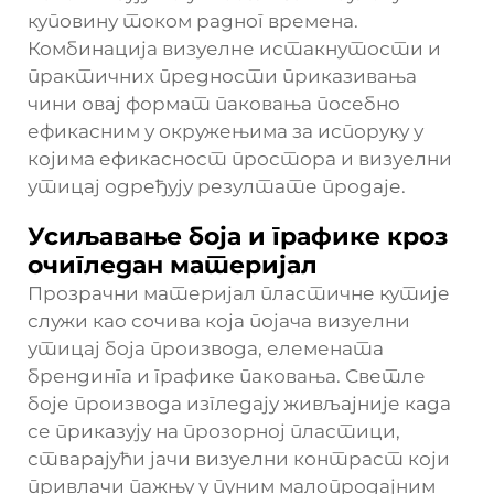
куповину током радног времена.
Комбинација визуелне истакнутости и
практичних предности приказивања
чини овај формат паковања посебно
ефикасним у окружењима за испоруку у
којима ефикасност простора и визуелни
утицај одређују резултате продаје.
Усиљавање боја и графике кроз
очигледан материјал
Прозрачни материјал пластичне кутије
служи као сочива која појача визуелни
утицај боја производа, елемената
брендинга и графике паковања. Светле
боје производа изгледају живљајније када
се приказују на прозорној пластици,
стварајући јачи визуелни контраст који
привлачи пажњу у пуним малопродајним