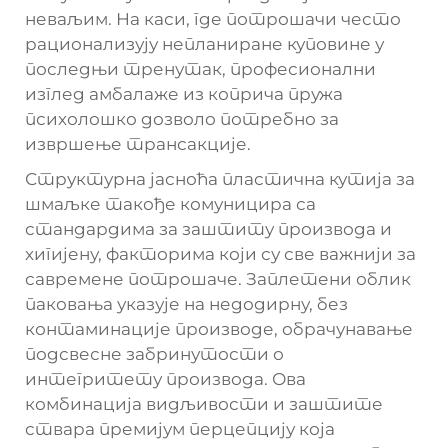
неваљим. На каси, где потрошачи често
рационализују непланиране куповине у
последњи тренутак, професионални
изглед амбалаже из коприча пружа
психолошко дозволо потребно за
извршење трансакције.
Структурна јасноћа
пластична кутија за
шмаљке
такође комуницира са
стандардима за заштиту производа и
хигијену, факторима који су све важнији за
савремене потрошаче. Заплетени облик
паковања указује на недодирну, без
контаминације производе, обрачунавање
подсвесне забринутости о
интегритету производа. Ова
комбинација видљивости и заштите
ствара премијум перцепцију која