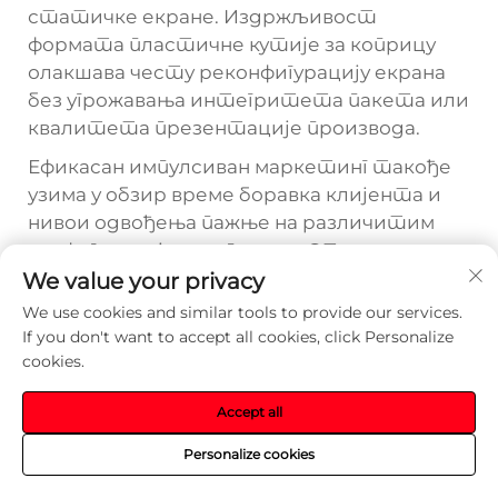
статичке екране. Издржљивост
формата пластичне кутије за коприцу
олакшава честу реконфигурацију екрана
без угрожавања интегритета пакета или
квалитета презентације производа.
Ефикасан импулсиван маркетинг такође
узима у обзир време боравка клијента и
нивои одвођења пажње на различитим
конфигурацијама куповине. Станице за
самопроверку обично генеришу ниже
We value your privacy
стопе импулсне куповине због фокуса на
We use cookies and similar tools to provide our services.
задатке и смањења времена боравка, док
If you don't want to accept all cookies, click Personalize
традиционалне линије за проверу са
cookies.
редовима стварају оптималне услове за
Accept all
импулсну куповину. Формат пластичне
кутије за коприцу се посебно показује
Personalize cookies
ефикасним у овим окружењима редова у