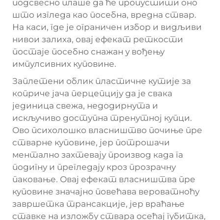
подсвесно плаше да ће пропустити оно
што изгледа као посебна, вредна ствар.
На каси, где је ограничен избор и видљиви
нивои залиха, овај ефекат реткости
постаје посебно снажан у вођењу
импулсивних куповине.
Заплетени облик пластичне кутије за
коприче јача перцепцију да је свака
јединица свежа, недодирнута и
искључиво доступна тренутној купци.
Ово психолошко власништво почиње пре
стварне куповине, јер потрошачи
ментално захтевају производ када га
подигну и прегледају кроз прозрачну
паковање. Овај ефекат власништва пре
куповине значајно повећава вероватноћу
завршетка трансакције, јер враћање
ставке на изложбу ствара осећај губитка,