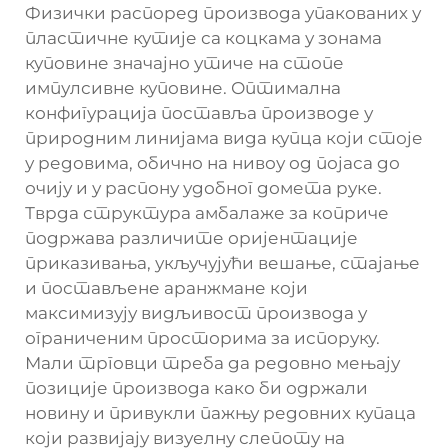
Физички распоред производа упакованих у
пластичне кутије са коцкама у зонама
куповине значајно утиче на стопе
импулсивне куповине. Оптимална
конфигурација поставља производе у
природним линијама вида купца који стоје
у редовима, обично на нивоу од појаса до
очију и у распону удобног домета руке.
Тврда структура амбалаже за коприче
подржава различите оријентације
приказивања, укључујући вешање, стајање
и постављене аранжмане који
максимизују видљивост производа у
ограниченим просторима за испоруку.
Мали трговци треба да редовно мењају
позиције производа како би одржали
новину и привукли пажњу редовних купаца
који развијају визуелну слепоту на