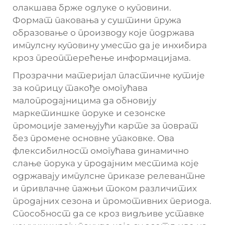
олакшава брже одлуке о куповини.
Формат паковања у суштини пружа
образовање о производу које подржава
импулсну куповину уместо да је инхибира
кроз преоптерећење информацијама.
Прозрачни материјал пластичне кутије
за коприцу такође омогућава
малопродајницима да обновију
маркетиншке поруке и сезонске
промоције замењујући карте за поврат
без промене основне упаковке. Ова
флексибилност омогућава динамично
слање порука у продајним местима које
одржавају импулсне приказе релевантне
и привлачне пажњи током различитих
продајних сезона и промотивних периода.
Способност да се кроз видљиве уставке