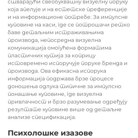
стварајући свеобухватну визуелну поруку
која апелује и на естетске преференције
и на информационе потребе. За импулсне
куповине на каси, где се потрошачи ретко
баве детаљним истраживањима
производа, непосредна визуелна
комуникација омогућена форматима
пластичних кутија за коприцу
истовремено испоручује поруке бренда и
производа. Ова ефикасна испорука
информација подржава брзе процесе
доношења одлука типичне за импулсно
понашање куповине, где визуелна
привлачност и брзо разумевање одређују
резултате куповине више од детаљне
анализе спецификација.
Психолошке изазове