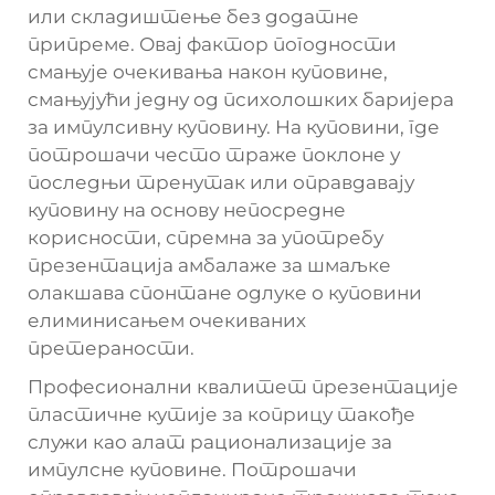
или складиштење без додатне
припреме. Овај фактор погодности
смањује очекивања након куповине,
смањујући једну од психолошких баријера
за импулсивну куповину. На куповини, где
потрошачи често траже поклоне у
последњи тренутак или оправдавају
куповину на основу непосредне
корисности, спремна за употребу
презентација амбалаже за шмаљке
олакшава спонтане одлуке о куповини
елиминисањем очекиваних
претераности.
Професионални квалитет презентације
пластичне кутије за коприцу такође
служи као алат рационализације за
импулсне куповине. Потрошачи