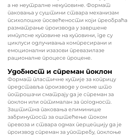
а не неутралне некуповине. Формат
паковања у суштини ствара механизам
психолошке посвећености који преобраћа
разматрање производа у завршене
импулсне куповине на куповини, где су
циклуси одлучивања компресирани и
емоционални изазови превазилазе
рационалне процесе процене.
Удобност и спреман поклон
Формат пластичне кутије за коприцу
представља производе у ономе што
потрошачи сматрају да је спреман за
поклон или оптималан за погодност.
Заштитна паковања елиминише
забринутост за оштећење током
превоза и ствара одмах перцепцију да је
производ спреман за употребу, поклоње