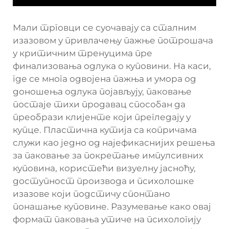
Мали трговци се суочавају са сталним
изазовом у привлачењу пажње потрошача
у критичним тренуцима пре
финализовања одлука о куповини. На каси,
где се многа одвојена пажња и умора од
доношења одлука појављују, паковање
постаје тихи продавац способан да
преобрази клијенте који прегледају у
купце. Пластична кутија са копричама
служи као једно од најефикаснијих решења
за паковање за покретање импулсивних
куповина, користећи визуелну јасноћу,
доступност производа и психолошке
изазове који подстичу спонтано
понашање куповине. Разумевање како овај
формат паковања утиче на психологију