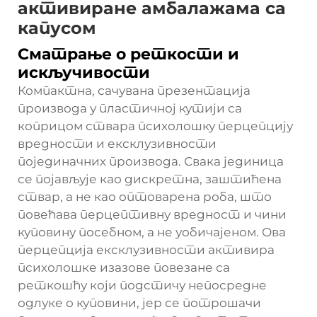
активиране амбалажама са
капусом
Сматрање о реткости и
искључивости
Компактна, сачувана презентација
производа у пластичној кутији са
коприцом ствара психолошку перцепцију
вредности и ексклузивности
појединачних производа. Свака јединица
се појављује као дискретна, заштићена
ствар, а не као оптоварена роба, што
повећава перцептивну вредност и чини
куповину посебном, а не уобичајеном. Ова
перцепција ексклузивности активира
психолошке изазове повезане са
реткошћу који подстичу непосредне
одлуке о куповини, јер се потрошачи