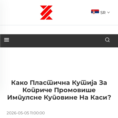
SR
Како Пластична Кутија За
Коприче Промовише
Импулсне Куповине На Каси?
2026-05-05 11:00:00