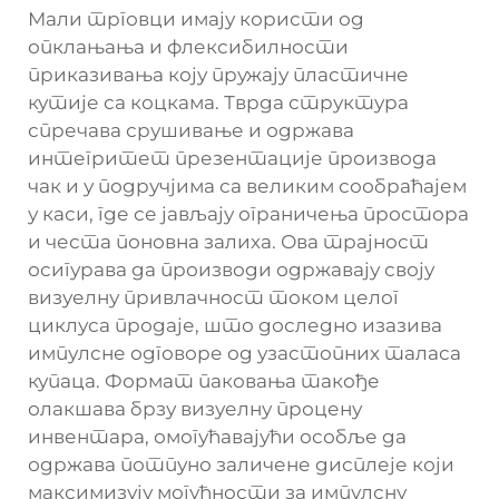
Мали трговци имају користи од
опклањања и флексибилности
приказивања коју пружају пластичне
кутије са коцкама. Тврда структура
спречава срушивање и одржава
интегритет презентације производа
чак и у подручјима са великим сообраћајем
у каси, где се јављају ограничења простора
и честа поновна залиха. Ова трајност
осигурава да производи одржавају своју
визуелну привлачност током целог
циклуса продаје, што доследно изазива
импулсне одговоре од узастопних таласа
купаца. Формат паковања такође
олакшава брзу визуелну процену
инвентара, омогућавајући особље да
одржава потпуно заличене дисплеје који
максимизују могућности за импулсну