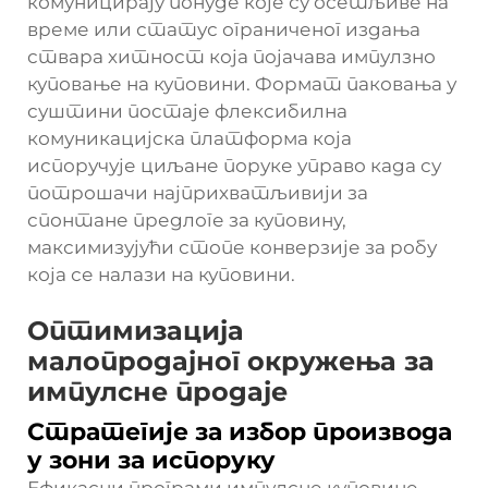
комуницирају понуде које су осетљиве на
време или статус ограниченог издања
ствара хитност која појачава импулзно
куповање на куповини. Формат паковања у
суштини постаје флексибилна
комуникацијска платформа која
испоручује циљане поруке управо када су
потрошачи најприхватљивији за
спонтане предлоге за куповину,
максимизујући стопе конверзије за робу
која се налази на куповини.
Оптимизација
малопродајног окружења за
импулсне продаје
Стратегије за избор производа
у зони за испоруку