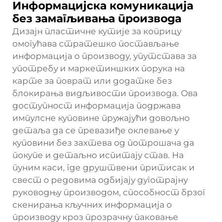
Информацијска комуникација
без замагљивања производа
Дизајн пластичне кутије за коприцу
омогућава стратешко постављање
информација о производу, упутстава за
употребу и маркетиншких порука на
карте за поврат или додатке без
блокирања видљивости производа. Ова
доступност информација подржава
импулсне куповине пружајући довољно
детаља да се превазиђе оклевање у
куповини без захтева од потрошача да
покупе и детаљно испитају став. На
пуним каси, где друштвени притисак и
свест о редовима одбијају дуготрајну
руководњу производом, способност брзог
скенирања кључних информација о
производу кроз прозрачну паковање