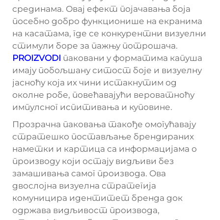
срединама. Овај ефект појачавања боја
посебно добро функционише на екранима
на касатама, где се конкурентни визуелни
стимули боре за пажњу потрошача.
PROIZVODI
паковани у форматима капуша
имају побољшану ситост боје и визуелну
јасноћу која их чини истакнутим од
околне робе, повећавајући вероватноћу
импулсног испитивања и куповине.
Прозрачна паковања такође омогућавају
стратешко постављање брендираних
наметки и картица са информацијама о
производу који остају видљиви без
замашивања самог производа. Ова
двослојна визуелна стратегија
комуницира идентитет бренда док
одржава видљивост производа,