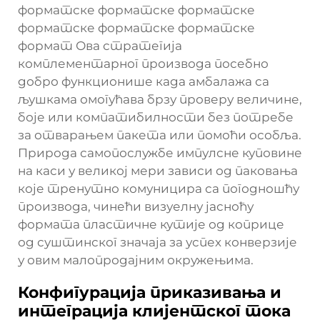
форматске форматске форматске
форматске форматске форматске
формат Ова стратегија
комплементарног производа посебно
добро функционише када амбалажа са
љушкама омогућава брзу проверу величине,
боје или компатибилности без потребе
за отварањем пакета или помоћи особља.
Природа самопослужбе импулсне куповине
на каси у великој мери зависи од паковања
које тренутно комуницира са погодношћу
производа, чинећи визуелну јасноћу
формата пластичне кутије од коприце
од суштинског значаја за успех конверзије
у овим малопродајним окружењима.
Конфигурација приказивања и
интеграција клијентског тока