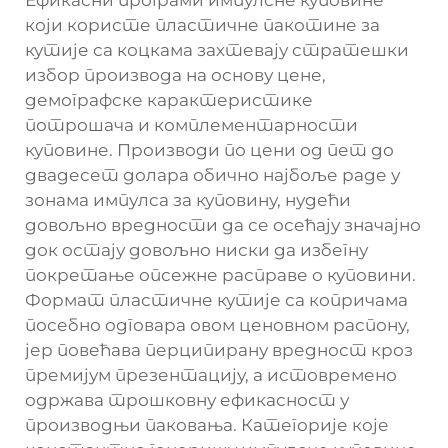
Ефикасни програми импулсне куповине
који користе пластичне пакотине за
кутије са коцкама захтевају стратешки
избор производа на основу цене,
демографске карактеристике
потрошача и комплементарности
куповине. Производи по цени од пет до
двадесет долара обично најбоље раде у
зонама импулса за куповину, нудећи
довољно вредности да се осећају значајно
док остају довољно ниски да избегну
покретање опсежне расправе о куповини.
Формат пластичне кутије са копричама
посебно одговара овом ценовном распону,
јер повећава перципирану вредност кроз
премијум презентацију, а истовремено
одржава трошковну ефикасност у
производњи паковања. Категорије које