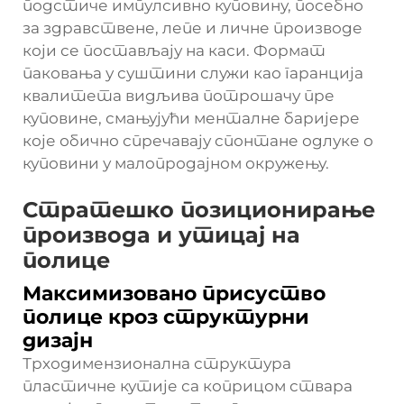
подстиче импулсивно куповину, посебно
за здравствене, лепе и личне производе
који се постављају на каси. Формат
паковања у суштини служи као гаранција
квалитета видљива потрошачу пре
куповине, смањујући менталне баријере
које обично спречавају спонтане одлуке о
куповини у малопродајном окружењу.
Стратешко позиционирање
производа и утицај на
полице
Максимизовано присуство
полице кроз структурни
дизајн
Трходимензионална структура
пластичне кутије са коприцом ствара