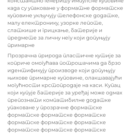
константно генеришу импулсне куповине
када су упаковане у форматне форматске
куповине укључују телефонске додатке,
малу електронику, узорке лепоте,
слаткише и грицкање, батерије и
предмете за личну негу који допуњују
примарне
Прозрачна природа пластичне кутије за
коприче омогућава потрошачима да брзо
идентификују производе који допуњују
њихове примарне куповине, олакшавајући
могућности крстопродаје на каси. Купац
који купује батерије за уређај може одмах
препознати компатибилне додатке
упаковане у прозрачне форматске
форматске форматске форматске
форматске форматске форматске
форматске форматске форматске