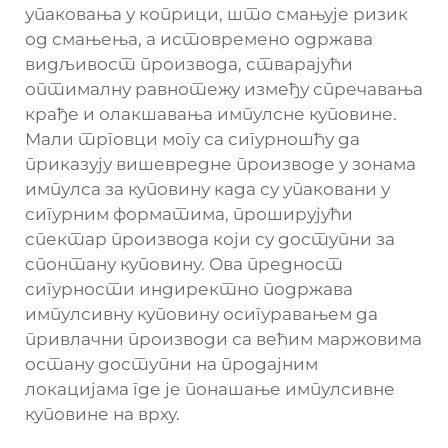
упаковања у коприци, што смањује ризик
од смањења, а истовремено одржава
видљивост производа, стварајући
оптималну равнотежу између спречавања
крађе и олакшавања импулсне куповине.
Мали трговци могу са сигурношћу да
приказују вишевредне производе у зонама
импулса за куповину када су упаковани у
сигурним форматима, проширујући
спектар производа који су доступни за
спонтану куповину. Ова предност
сигурности индиректно подржава
импулсивну куповину осигуравањем да
привлачни производи са већим маржовима
остану доступни на продајним
локацијама где је понашање импулсивне
куповине на врху.