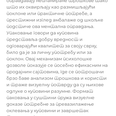
оправдавају непланиране трошкове тако
што их оквирљају као размишљајући
поклоне или практичне потребе, а
престижни изглед амбалаже од шкољке
подстиче ова ментална оправдања.
Упаковање говори да куповина
представља добру вредност и
одговарајући квалитет за своју сврху,
било да је за личну употребу или за
поклон. Овај механизам психолошке
дозволе показује се посебно ефикасним на
продајним сајтовима, где се потрошачи
брзо баве анализом трошкова и користи
и траже визуелну потврду да су њихове
одлуке о куповини разумне. Формат
паковања у суштини пружа визуелне
доказе потребне за превазилажење
оклевања у куповини и завршетак