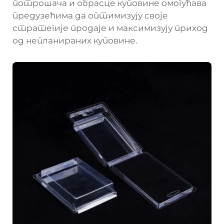
потрошача и обрасце куповине омогућава
предузећима да оптимизују своје
стратегије продаје и максимизују приход
од непланираних куповине.