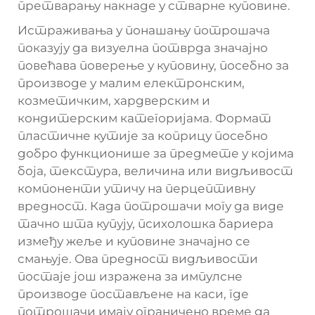
претварању накнаде у стварне куповине.
Истраживања у понашању потрошача
показују да визуелна потврда значајно
повећава поверење у куповину, посебно за
производе у малим електронским,
козметичким, хардверским и
кондитерским категоријама. Формат
пластичне кутије за коприцу посебно
добро функционише за предмете у којима
боја, текстура, величина или видљивост
компоненти утичу на перцептивну
вредност. Када потрошачи могу да виде
тачно шта купују, психолошка бариера
између жеље и куповине значајно се
смањује. Ова предност видљивости
постаје још изражена за импулсне
производе постављене на каси, где
потрошачи имају ограничено време да