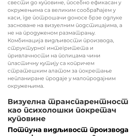
свести до куповине, посебно ефикасан у
окружењима са великим сообраћајем у
каси, где потрошачи доносе брзе одлуке
засноване на визуелним подстицајима, а
не на продуженом разматрању.
Комбинација видљивости производа,
структурног интегритета и
привлачности на полицама чини
пластичну кутију са копричем
стратешким алатом за покретање
непланиране продаје у малопродајним
окружењима.
Визуелна транспарентност
као психолошки покретач
куповине
Потпуна видљивост производа