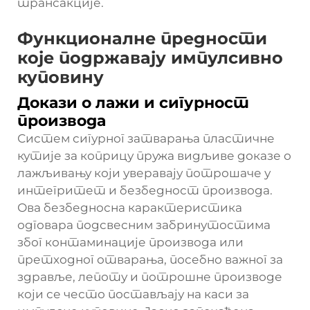
трансакције.
Функционалне предности
које подржавају импулсивно
куповину
Докази о лажи и сигурност
производа
Систем сигурног затварања пластичне
кутије за коприцу пружа видљиве доказе о
лажљивању који уверавају потрошаче у
интегритет и безбедност производа.
Ова безбедносна карактеристика
одговара подсвесним забринутостима
због контаминације производа или
претходног отварања, посебно важног за
здравље, лепоту и потрошне производе
који се често постављају на каси за