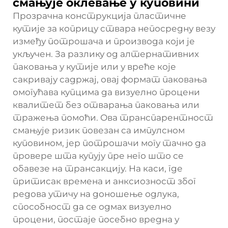
смањује оклевање у куповини
Прозрачна конструкција пластичне
кутије за коприцу ствара непосредну везу
између потрошача и производа који је
укључен. За разлику од алтернативних
паковања у кутије или у вреће које
сакривају садржај, овај формат паковања
омогућава купцима да визуелно процени
квалитет без отварања паковања или
тражења помоћи. Ова транспарентност
смањује ризик повезан са импулсном
куповином, јер потрошачи могу тачно да
провере шта купују пре него што се
обавезе на трансакцију. На каси, где
притисак времена и анксиозност због
редова утичу на доношење одлука,
способност да се одмах визуелно
процени, постаје посебно вредна у