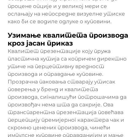
процене опције и у великој мери се
ослањају на непосредне визуелне утиске
како би се водиле одлуке о куповини.
Узимање квалитета производа
кроз јасан приказ
Квалитет презентације коју пружа
пластична кутија са копричем директно
утиче на перцептивну вредност
производа и оправдање куповине.
Прозрачна паковања стварају утисак
поверења у бренд и квалитета
производа, сигналишући потрошачима да
произвођач нема шта да сакрије. Ова
транспарентна презентација повећава
перцепцију премијерног карактера чак и
скромно ценених производа, чинећи
импулсне куповине оправданијим и мање