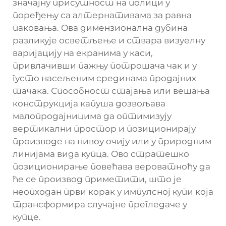
значајну присутност на полици у
поређењу са алтернативама за равна
паковања. Ова димензионална дубина
разликује осветљење и ствара визуелну
варијацију на екранима у каси,
привлачивши пажњу потрошача чак и у
густо насељеним срединама продајних
тачака. Способност стајања или вешања
конструкција капуша дозвољава
малопродајницима да оптимизују
вертикални простор и позиционирају
производе на нивоу очију или у природним
линијама вида купца. Ово стратешко
позиционирање повећава вероватноћу да
ће се производ приметити, што је
неопходан први корак у импулсној купи која
трансформира случајне прегледаче у
купце.