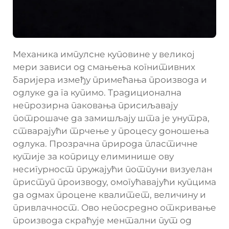
Механика импулсне куповине у великој
мери зависи од смањења когнитивних
баријера између примећања производа и
одлуке да га купимо. Традиционална
непрозирна паковања присиљавају
потрошаче да замишљају шта је унутра,
стварајући трчење у процесу доношења
одлука. Прозрачна природа пластичне
кутије за коприцу елиминише ову
несигурност пружајући потпуни визуелан
приступ производу, омогућавајући купцима
да одмах процене квалитет, величину и
привлачност. Ово непосредно откривање
производа скраћује ментални пут од