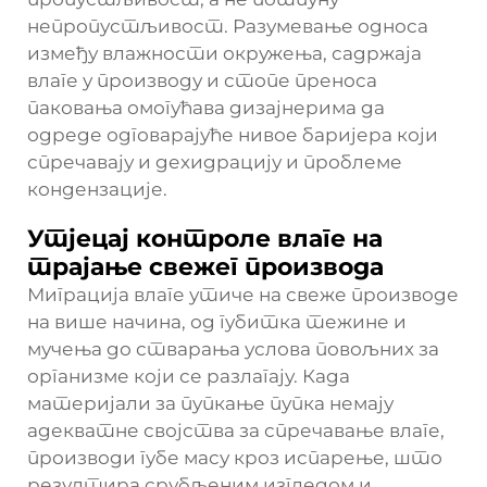
непропустљивост. Разумевање односа
између влажности окружења, садржаја
влаге у производу и стопе преноса
паковања омогућава дизајнерима да
одреде одговарајуће нивое баријера који
спречавају и дехидрацију и проблеме
кондензације.
Утјецај контроле влаге на
трајање свежег производа
Миграција влаге утиче на свеже производе
на више начина, од губитка тежине и
мучења до стварања услова повољних за
организме који се разлагају. Када
материјали за пупкање пупка немају
адекватне својства за спречавање влаге,
производи губе масу кроз испарење, што
резултира срубљеним изгледом и