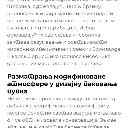
трајања, одржавајући ниску брзину
преноса чак и када материјали старе и
подлежу механичком напетости током
руковања и дистрибуције. Избор
одговарајућих својстава кисеоника
захтева разумевање и осетљивости
кисеоника специфичних свежих производа
и карактеристика преноса кисеоника
доступних материјала за паковање.
Разматрања модификоване
атмосфере у дизајну паковања
пупка
Неке свеже производе имају користи од
амбалаже модификоване атмосфере у
којој се почетни састав ваздуха мења како
би се оптимизовала конзервација. За ове
апликације, својства бариере пупка за