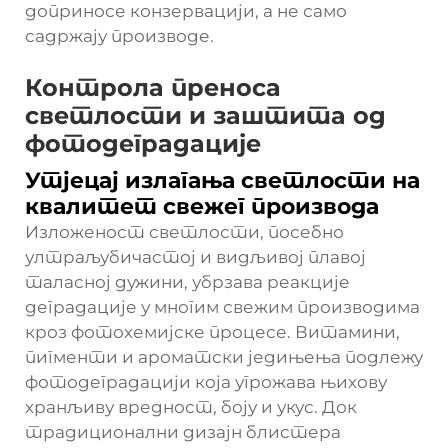
доприносе конзервацији, а не само
садржају производе.
Контрола преноса
светлости и заштита од
фотодеградације
Утјецај излагања светлости на
квалитет свежег производа
Изложеност светлости, посебно
ултраљубичастој и видљивој плавој
таласној дужини, убрзава реакције
деградације у многим свежим производима
кроз фотохемијске процесе. Витамини,
пигменти и ароматски једињења подлежу
фотодеградацији која угрожава њихову
хранљиву вредност, боју и укус. Док
традиционални дизајн блистера