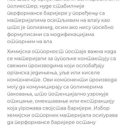
полиестер, нуде стабилније
перформансе баријере у поређењу са
материјалима осетљивим на влагу као
што је полиамид, осим ако нису посебно
формулисани са модификацијама
отпорним на вла
Химијска отпорност постаје важна када
се материјали за пупољке контактују са
свежим производима који ослобађају
органска једињења, уље или киселе
компоненте. Ови компоненти производа
могу да комуницирају са полимерима
паковања, што потенцијално узрокује
отицање, омекшавање или екстракцију
која угрожава својства баријере. Избор
хемијски отпорних материјала осигурава
да перформансе баријере остану