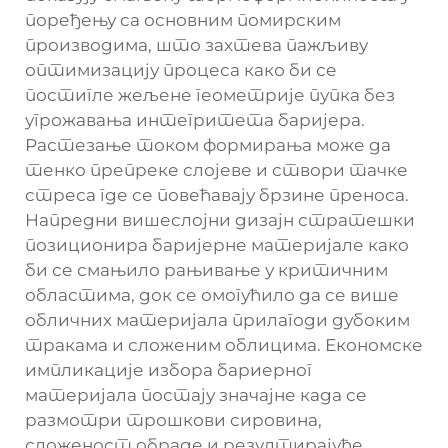
поређењу са основним помирским
производима, што захтева пажљиву
оптимизацију процеса како би се
постигле жељене геометрије пупка без
угрожавања интегритета баријера.
Растезање током формирања може да
тенко препреке слојеве и створи тачке
стреса где се повећавају брзине преноса.
Напредни вишеслојни дизајн стратешки
позиционира баријерне материјале како
би се смањило рањивање у критичним
областима, док се омогућило да се више
обличних материјала прилагоди дубоким
тракама и сложеним облицима. Економске
импликације избора бариерног
материјала постају значајне када се
размотри трошкови сировина,
сложеност обраде и резултирајуће