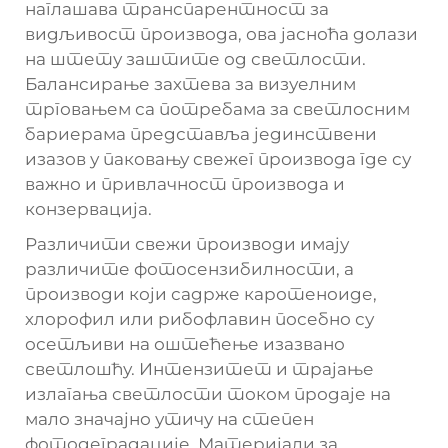
наглашава транспарентност за
видљивост производа, ова јасноћа долази
на штету заштите од светлости.
Балансирање захтева за визуелним
трговањем са потребама за светлосним
бариерама представља јединствени
изазов у паковању свежег производа где су
важно и привлачност производа и
конзервација.
Различити свежи производи имају
различите фотосензибилности, а
производи који садрже каротеноиде,
хлорофил или рибофлавин посебно су
осетљиви на оштећење изазвано
светлошћу. Интензитет и трајање
излагања светлости током продаје на
мало значајно утичу на степен
фотодеградације. Материјали за