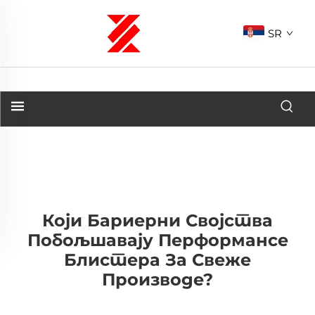
SR
Који Бариерни Својства
Побољшавају Перформансе
Блистера За Свеже
Производе?