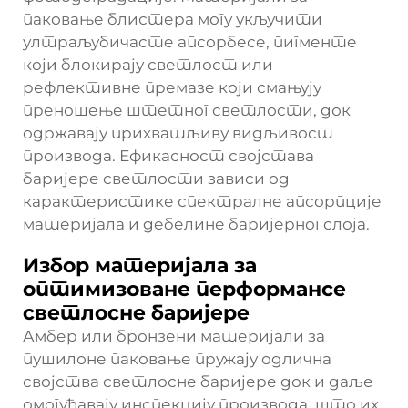
паковање блистера могу укључити
ултраљубичасте апсорбесе, пигменте
који блокирају светлост или
рефлективне премазе који смањују
преношење штетног светлости, док
одржавају прихватљиву видљивост
производа. Ефикасност својстава
баријере светлости зависи од
карактеристике спектралне апсорпције
материјала и дебелине баријерног слоја.
Избор материјала за
оптимизоване перформансе
светлосне баријере
Амбер или бронзени материјали за
пушилоне паковање пружају одлична
својства светлосне баријере док и даље
омогућавају инспекцију производа, што их