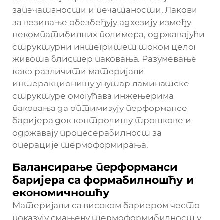
запечатаности и печатаности. Лакови
за везивање обезбеђују адхезију између
некомпатибилних полимера, одржавајући
структурни интегритет током целог
живота блистер паковања. Разумевање
како различити материјали
интеракционишу унутар ламинатске
структуре омогућава инжењерима
паковања да оптимизују перформансе
баријера док контролишу трошкове и
одржавају процесерабилност за
операције термоформирања.
Балансирање перформанси
баријера са формабилношћу и
економичношћу
Материјали са високом бариером често
показују смањену термоформибилност у