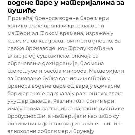
водене паре у материјалима за
пушиће
Промећај преноса водене паре мери
колико влаге пролази кроз паковни
материјал током времена, изражен у
грамама по квадратном metru дневно. За
свеже производе, контролу кретања
влаге је од суштинског значаја за
спречавање дехидрације, промена
текстуре и раста микроба. Материјали
за паковање пупка са ниским стопом
преноса водене паре стварају ефикасне
баријере које одржавају равнотежу влаге
унутар пакета. Различити полимери
имају веома различите карактеристике
пропусности, а материјали као што су
поливинилиден хлорид и етилен-винил-
алкохолни сополимери пружају