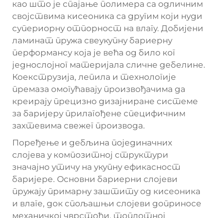
као што је спајање полимера са одличним
својствима кисеоника са другим који нуди
супериорну отпорност на влагу. Добијени
ламинат пружа свеукупну бариерну
перформансу која је већа од било ког
једнослојног материјала сличне дебелине.
Коекструзија, лепила и технологије
премаза омогућавају произвођачима да
креирају прецизно дизајниране системе
за баријеру прилагођене специфичним
захтевима свежег производа.
Поређење и дебљина појединачних
слојева у композитној структури
значајно утичу на укупну ефикасност
баријере. Основни бариерни слојеви
пружају примарну заштиту од кисеоника
и влаге, док спољашњи слојеви доприносе
механичкој чврстоћи, топлотној