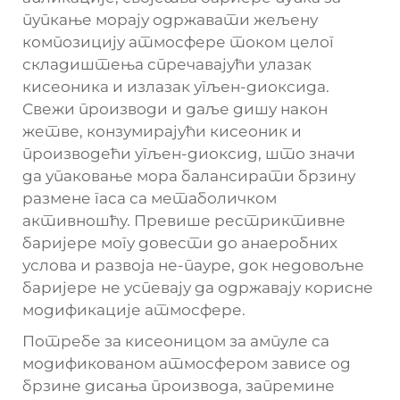
пупкање морају одржавати жељену
композицију атмосфере током целог
складиштења спречавајући улазак
кисеоника и излазак угљен-диоксида.
Свежи производи и даље дишу након
жетве, конзумирајући кисеоник и
производећи угљен-диоксид, што значи
да упаковање мора балансирати брзину
размене гаса са метаболичком
активношћу. Превише рестриктивне
баријере могу довести до анаеробних
услова и развоја не-пауре, док недовољне
баријере не успевају да одржавају корисне
модификације атмосфере.
Потребе за кисеоницом за ампуле са
модификованом атмосфером зависе од
брзине дисања производа, запремине