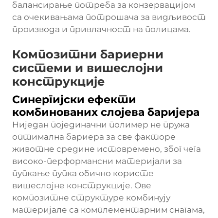
балансирање потреба за конзервацијом
са очекивањама потрошача за видљивост
производа и привлачност на полицама.
Композитни бариерни
системи и вишеслојни
конструкције
Синергијски ефекти
комбинованих слојева баријера
Ниједан појединачни полимер не пружа
оптимална бариера за све факторе
животне средине истовремено, због чега
високо-перформансни материјали за
пупкање пупка обично користе
вишеслојне конструкције. Ове
композитне структуре комбинују
материјале са комплементарним снагама,