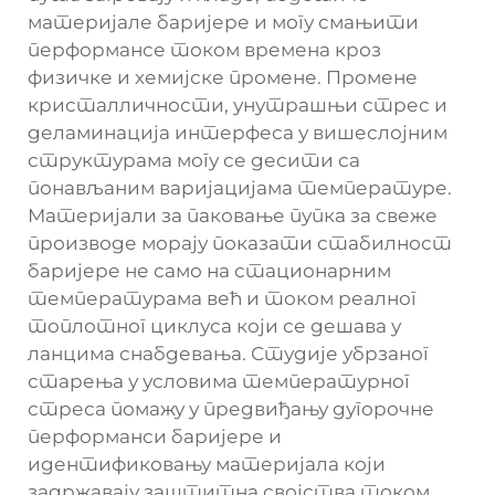
материјале баријере и могу смањити
перформансе током времена кроз
физичке и хемијске промене. Промене
кристалличности, унутрашњи стрес и
деламинација интерфеса у вишеслојним
структурама могу се десити са
понављаним варијацијама температуре.
Материјали за паковање пупка за свеже
производе морају показати стабилност
баријере не само на стационарним
температурама већ и током реалног
топлотног циклуса који се дешава у
ланцима снабдевања. Студије убрзаног
старења у условима температурног
стреса помажу у предвиђању дугорочне
перформанси баријере и
идентификовању материјала који
задржавају заштитна својства током