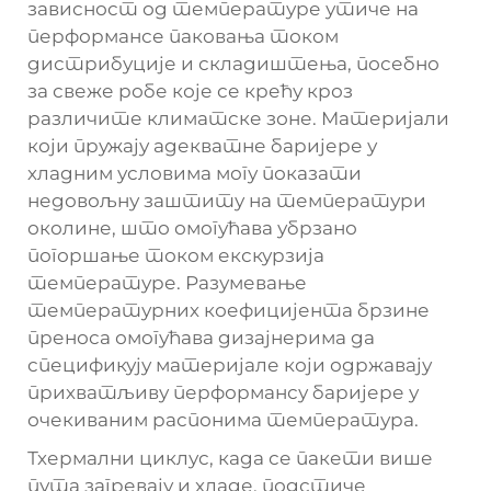
зависност од температуре утиче на
перформансе паковања током
дистрибуције и складиштења, посебно
за свеже робе које се крећу кроз
различите климатске зоне. Материјали
који пружају адекватне баријере у
хладним условима могу показати
недовољну заштиту на температури
околине, што омогућава убрзано
погоршање током екскурзија
температуре. Разумевање
температурних коефицијента брзине
преноса омогућава дизајнерима да
спецификују материјале који одржавају
прихватљиву перформансу баријере у
очекиваним распонима температура.
Тхермални циклус, када се пакети више
пута загревају и хладе, подстиче