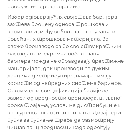
продужење срока трајања.
Избор одговарајућих својстава баријера
захтева процену односа трошкова и
користи између побољшаног очувања и
повећаних трошкова материјала. За
свеже производе са по својству кратким
растојањем, скромна побољшања
бариера можда не оправдавају престижне
материјале, док производи са дужим
ланцима дистрибуције значајно имају
користи од напредних система бариера.
Оптимална спецификација баријере
зависи од вредности производа, циљаног
срока трајања, условима дистрибуције и
конкурентног позиционирања. Дизајнери
пупка за пупкање треба да размотрију
читав ланц вредности када одређују