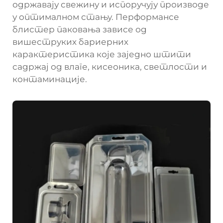
одржавају свежину и испоручују производе
у оптималном стању. Перформансе
блистер паковања зависе од
вишеструких бариерних
карактеристика које заједно штити
садржај од влаге, кисеоника, светлости и
контаминације.