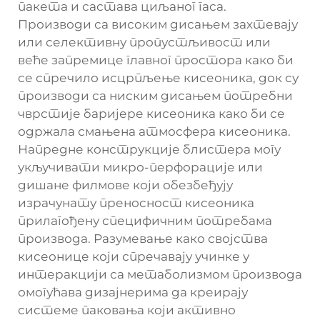
пакета и састава циљаног гаса.
Производи са високим дисањем захтевају
или селективну пропустљивост или
веће запремице главног простора како би
се спречило исцрпљење кисеоника, док су
производи са ниским дисањем потребни
чврстије баријере кисеоника како би се
одржала смањена атмосфера кисеоника.
Напредне конструкције блистера могу
укључивати микро-перфорације или
дишане филмове који обезбеђују
израчунату преносност кисеоника
прилагођену специфичним потребама
производа. Разумевање како својства
кисеонице који спречавају учинке у
интеракцији са метаболизмом производа
омогућава дизајнерима да креирају
системе паковања који активно