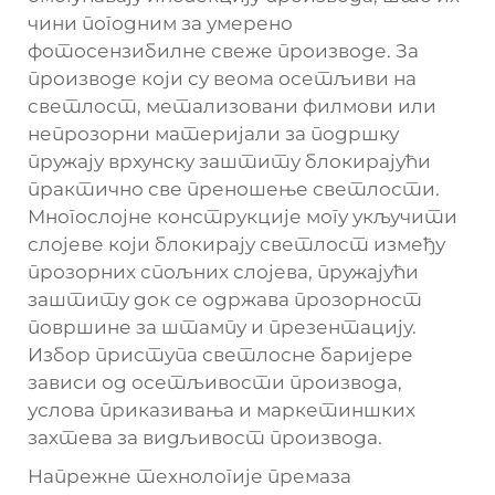
чини погодним за умерено
фотосензибилне свеже производе. За
производе који су веома осетљиви на
светлост, метализовани филмови или
непрозорни материјали за подршку
пружају врхунску заштиту блокирајући
практично све преношење светлости.
Многослојне конструкције могу укључити
слојеве који блокирају светлост између
прозорних спољних слојева, пружајући
заштиту док се одржава прозорност
површине за штампу и презентацију.
Избор приступа светлосне баријере
зависи од осетљивости производа,
услова приказивања и маркетиншких
захтева за видљивост производа.
Напрежне технологије премаза