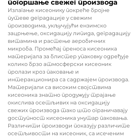
погоршање свежег производа
Излагање кисеонику покреће бројне
путеве деградације у свежим
производима, укључујући ензимско
зацрњење, оксидацију липида, деградацију
витамина и растење аеробичних
микроба. Промећај преноса кисеоника
материјала за блистер упаковку одређује
колико брзо атмосферски кисеоник
пролази кроз паковање и
интеракционира са садржајем производа.
Материјали са високим својствима
кисеоника знатно продужују трајање
окислива осетљивих на оксидацију
свежих производа тако што ограничавају
доступност кисеоника унутар паковања.
Различити производи показују различите
осетљивости на кисеоник, са исеченим