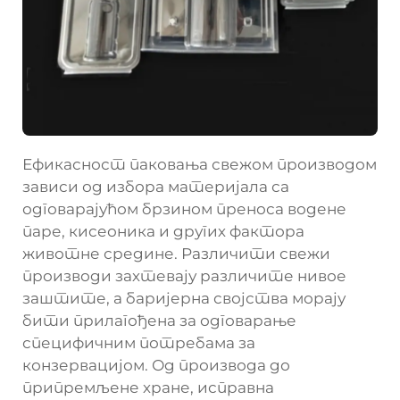
Ефикасност паковања свежом производом
зависи од избора материјала са
одговарајућом брзином преноса водене
паре, кисеоника и других фактора
животне средине. Различити свежи
производи захтевају различите нивое
заштите, а баријерна својства морају
бити прилагођена за одговарање
специфичним потребама за
конзервацијом. Од производа до
припремљене хране, исправна