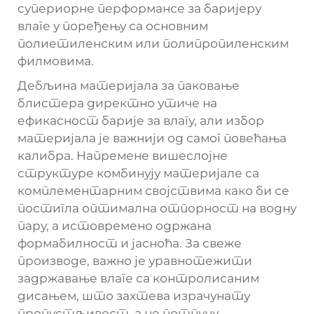
супериорне перформансе за баријеру
влаге у поређењу са основним
полиетиленским или полипропиленским
филмовима.
Дебљина материјала за паковање
блистера директно утиче на
ефикасност барије за влагу, али избор
материјала је важнији од самог повећања
калибра. Напремене вишеслојне
структуре комбинују материјале са
комплементарним својствима како би се
постигла оптимална отпорност на водну
пару, а истовремено одржана
формабилност и јасноћа. За свеже
производе, важно је уравнотежити
задржавање влаге са контролисаним
дисањем, што захтева израчунату
пропустљивост, а не потпуну