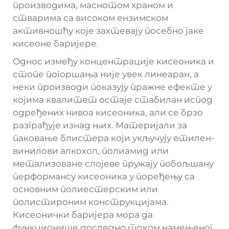
производима, маснотом храном и
стварима са високом ензимском
активношћу које захтевају посебно јаке
кисеоне баријере.
Однос између концентрације кисеоника и
стопе погоршања није увек линеаран, а
неки производи показују пражне ефекте у
којима квалитет остаје стабилан испод
одређених нивоа кисеоника, али се брзо
разграђује изнад њих. Материјали за
паковање блистера који укључују етилен-
винилови алкохол, полиамид или
метализоване слојеве пружају побољшану
перформансу кисеоника у поређењу са
основним полиестерским или
полистироним конструкцијама.
Кисеонички баријера мора да
функционише доследно током намењеног