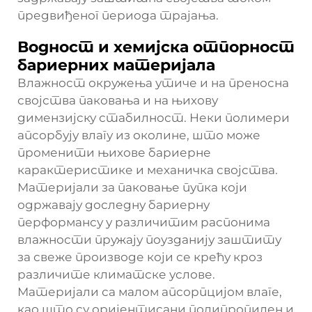
предвиђеног периода трајања.
Водност и хемијска отпорност
бариерних материјала
Влажност окружења утиче и на преносна
својства паковања и на њихову
димензијску стабилност. Неки полимери
апсорбују влагу из околине, што може
променити њихове бариерне
карактеристике и механичка својства.
Материјали за паковање пупка који
одржавају доследну бариерну
перформансу у различитим распонима
влажности пружају поузданију заштиту
за свеже производе који се крећу кроз
различите климатске услове.
Материјали са малом апсорпцијом влаге,
као што су оријентисани полипропилен и