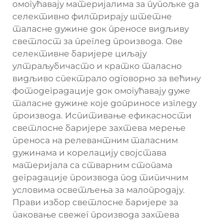
омогућавају материјалима за пупољке да
селективно филтрирају штетне
таласне дужине док преносе видљиву
светлост за преглед производа. Ове
селективне баријере циљају
ултраљубичасто и кратко таласно
видљиво спектрало одговорно за већину
фотодеградације док омогућавају дуже
таласне дужине које доприносе изгледу
производа. Испитивање ефикасности
светлосне баријере захтева мерење
преноса на релевантним таласним
дужинама и корелацију својстава
материјала са стварним стопама
деградације производа под типичним
условима осветљења за малопродају.
Прави избор светлосне баријере за
паковање свежег производа захтева