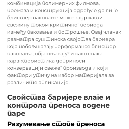
комбинација полимерних филмова,
премаза и конструкција одређује да ли је
блистер паковање
може задржати
свежину током критичног периода
између паковања и потрошње. Овај чланак
разматра суштинска својства бариера
која побољшавају перформансе блистер
паковања, објашњавајући како свака
карактеристика доприноси
конзервацији свежег производа и који
фактори утичу на избор материјала за
различите апликације.
Свойства баријере влаге и
контрола преноса водене
паре
Разумевање стопе преноса