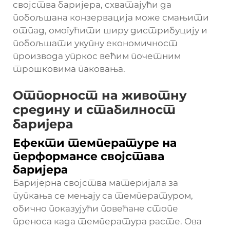
својства баријера, схватајући да
побољшана конзервација може смањити
отпад, омогућити ширу дистрибуцију и
побољшати укупну економичност
производа упркос већим почетним
трошковима паковања.
Отпорност на животну
средину и стабилност
баријера
Ефекти температуре на
перформансе својстава
баријера
Баријерна својства материјала за
пупкања се мењају са температуром,
обично показујући повећане стопе
преноса када температура расте. Ова