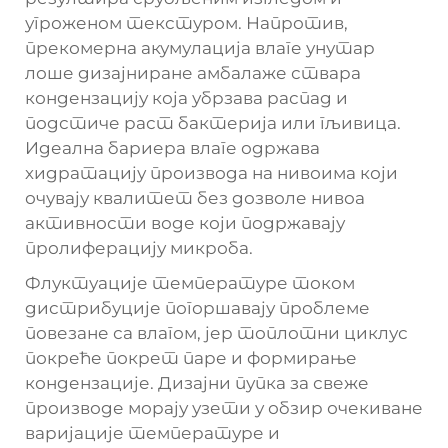
угроженом текстуром. Напротив,
прекомерна акумулација влаге унутар
лоше дизајниране амбалаже ствара
кондензацију која убрзава распад и
подстиче раст бактерија или гљивица.
Идеална бариера влаге одржава
хидратацију производа на нивоима који
очувају квалитет без дозволе нивоа
активности воде који подржавају
пролиферацију микроба.
Флуктуације температуре током
дистрибуције погоршавају проблеме
повезане са влагом, јер топлотни циклус
покреће покрет паре и формирање
кондензације. Дизајни пупка за свеже
производе морају узети у обзир очекиване
варијације температуре и