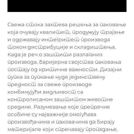
Свежа стока захтева решења за паковање
која очувају квалитет, продужују трајање
и одржавају интегритет производа
током дистрибуције и складиштења.
Када је реч о заштити разлаганих
производа, баријерна својства паковања
постају од критичне важности. Дизајни
пупка за пупкање нуде јединствену
предност за свеже производе
комбинујући видљивост са
контролисаном заштитом животне
средине. Разумевање које препречне
особине су најважније омогућава
произвођачима и паковачима да бирају
материјале који спречавају пропадање,