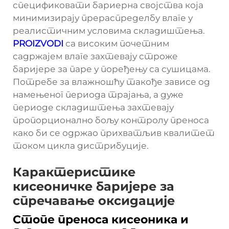
спецификовати бариерна својства која
минимизирају прераспределбу влаге у
реалистичним условима складиштења.
PROIZVODI
са високим почетним
садржајем влаге захтевају строже
баријере за паре у поређењу са сушицама.
Потребе за влажношћу такође зависе од
намењеног периода трајања, а дуже
периоде складиштења захтевају
пропорционално бољу контролу преноса
како би се одржао прихватљив квалитет
током цикла дистрибуције.
Карактеристике
кисеоничке баријере за
спречавање оксидације
Стопе преноса кисеоника и