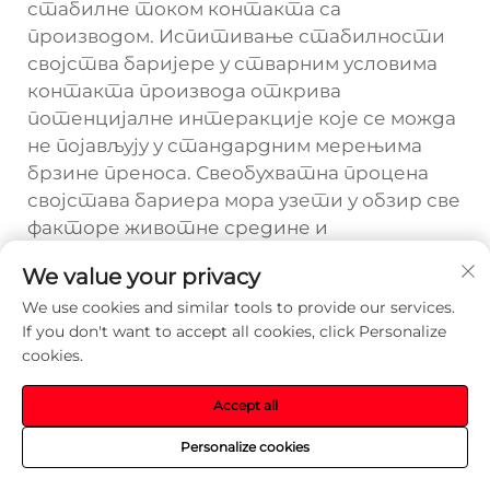
стабилне током контакта са
производом. Испитивање стабилности
својства баријере у стварним условима
контакта производа открива
потенцијалне интеракције које се можда
не појављују у стандардним мерењима
брзине преноса. Свеобухватна процена
својстава бариера мора узети у обзир све
факторе животне средине и
интеракције производа које се јављају
We value your privacy
током реалног коришћења.
We use cookies and similar tools to provide our services.
If you don't want to accept all cookies, click Personalize
Često postavljana pitanja
cookies.
Које је најкритичније бариерно
Accept all
својство за свеже производе у
блистер паковањима?
Personalize cookies
Најкритичније својство баријере варира