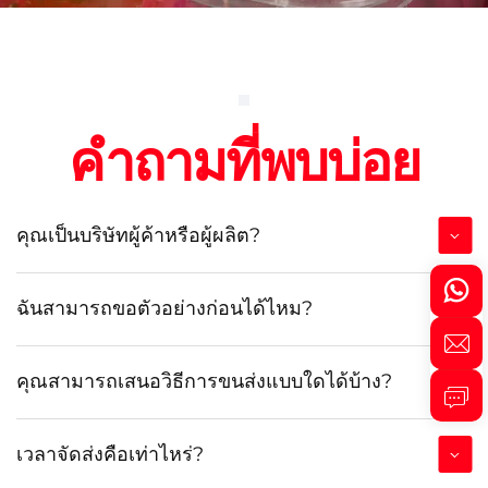
คำถามที่พบบ่อย
คุณเป็นบริษัทผู้ค้าหรือผู้ผลิต?
ฉันสามารถขอตัวอย่างก่อนได้ไหม?
คุณสามารถเสนอวิธีการขนส่งแบบใดได้บ้าง?
เวลาจัดส่งคือเท่าไหร่?