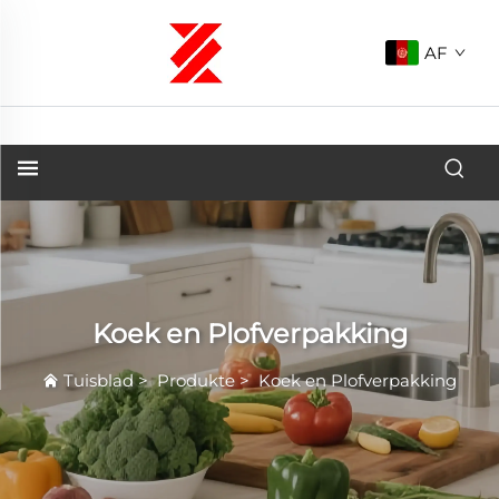
AF
Koek en Plofverpakking
Tuisblad
>
Produkte
>
Koek en Plofverpakking