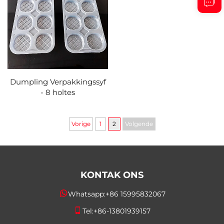
Dumpling Verpakkingssyf
- 8 holtes
Vorige
1
2
Volgende
KONTAK ONS
Whatsapp:
+86 15995832067
Tel:
+86-13801939157