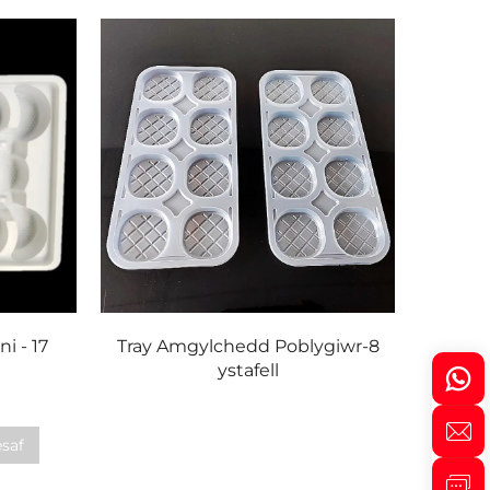
i - 17
Tray Amgylchedd Poblygiwr-8
ystafell
saf