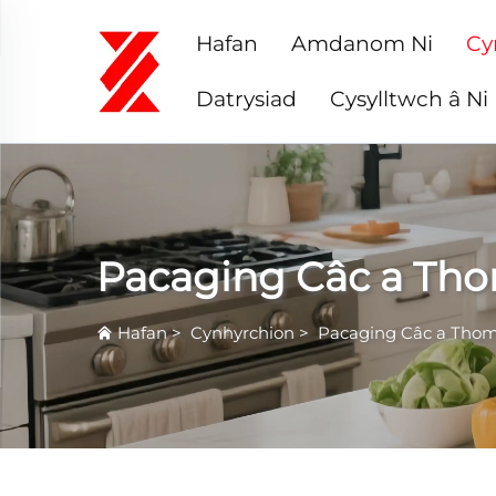
Hafan
Amdanom Ni
Cy
Datrysiad
Cysylltwch â Ni
Pacaging Câc a Tho
Hafan
>
Cynhyrchion
>
Pacaging Câc a Thom