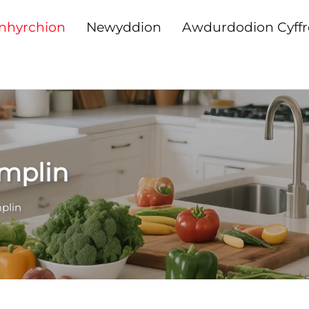
nhyrchion
Newyddion
Awdurdodion Cyffr
mplin
plin