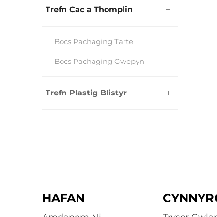
Trefn Cac a Thomplin
Bocs Pachaging Tarte
Bocs Pachaging Gwepyn
Trefn Plastig Blistyr
HAFAN
CYNNYR