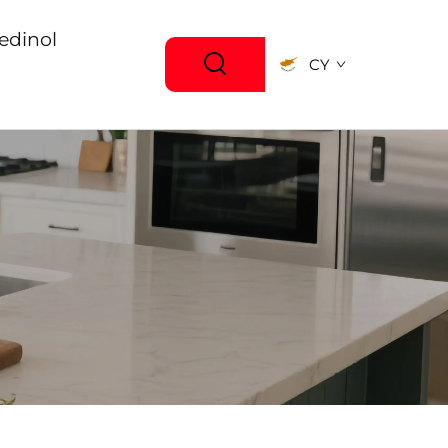
edinol
CY