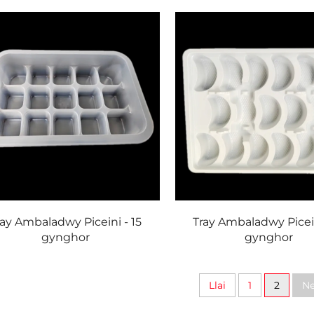
ray Ambaladwy Piceini - 15
Tray Ambaladwy Picein
gynghor
gynghor
Llai
1
2
Ne