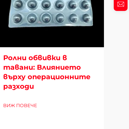
Ролни обвивки в
тавани: Влиянието
върху операционните
Пл
разходи
бл
Ка
ВИЖ ПОВЕЧЕ
пр
ВИЖ