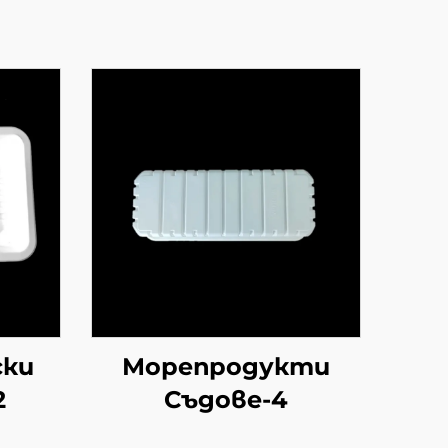
ски
Морепродукти
2
Съдове-4