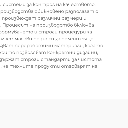
и системи за контрол на качеството,
производства обикновено разполагат с
а произвеждат различни размери и
. Процесът на производство включва
формуването и строги процедури за
пластмасови подноси за пелени също
лзват переработими материали, когато
 които позволяват конкретни дизайни,
оддържат строги стандарти за чистота
ят, че техните продукти отговарят на