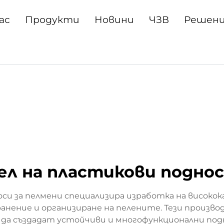
ас
Продукти
Новини
ЧЗВ
Решен
л на пластикови поднос
си за пелмени специализира изработка на високо
хранение и организиране на пелените. Тези произ
а да създадат устойчиви и многофункционални по