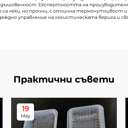
 дълговечност. Експертността на производител
 са леки, но прочни, с отлична термочутливост и
деждно управление на логистическата верига и с
Практични съвети
19
May