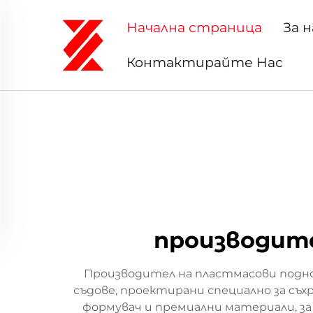
Начална страница
За н
Контактирайте Нас
производите
Производител на пластмасови подно
съдове, проектирани специално за съ
формувач и премиални материали, з