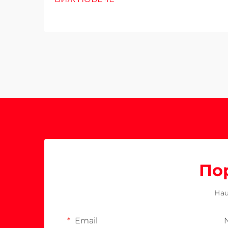
По
Наш
Email