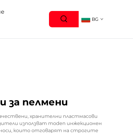
ие
BG
и за пелмени
качествени, хранителни пластмасови
водители използват moden инжекционен
дноси, които отговарят на строгите