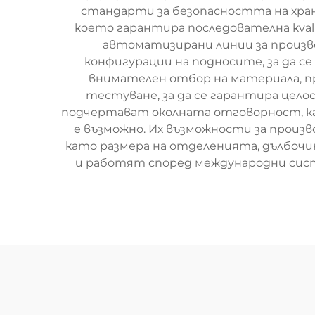
стандарти за безопасността на хран
което гарантира последователна кval
автоматизирани линии за произво
конфигурации на подносите, за да 
внимателен отбор на материала, п
тестуване, за да се гарантира цел
подчертават околната отговорност, к
е възможно. Их възможности за произ
като размера на отделенията, дълбоч
и работят според международни систе