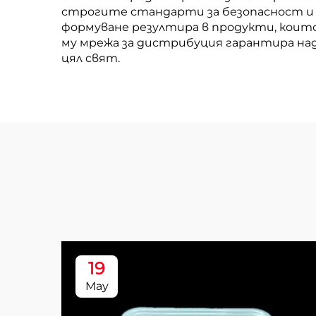
строгите стандарти за безопасност и
формуване резултира в продукти, които
му мрежа за дистрибуция гарантира на
цял свят.
19
May