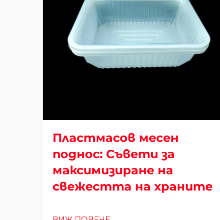
Пластмасов месен
поднос: Съвети за
максимизиране на
свежестта на храните
ВИЖ ПОВЕЧЕ