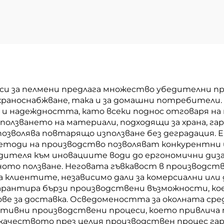
и за пелмени предлага множество убедителни пр
 храноснабжване, така и за домашни потребители
и надеждността, като всеки поднос отговаря на
Използването на материали, подходящи за храна, 
позволява повтарящо използване без деградация.
тоди на производство позволяват конкурентни 
дителя към иновациите води до ергономични диз
то ползване. Неговата гъвкавост в производство
 клиентите, независимо дали за комерсиални или
рантира бързи производствени възможности, коет
ве за доставка. Осведомеността за околната сред
тивни производствени процеси, което привлича
 качеството през целия производствен процес гар