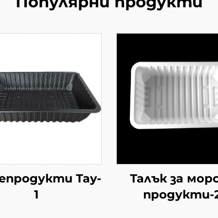
Популярни продукти
епродукти Tay-
Талък за мор
1
продукти-