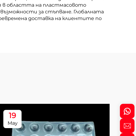
я в областта на пластмасовото
 възможности за стъпване. Глобалната
воевремена доставка на клиентите по
19
1
May
Ma