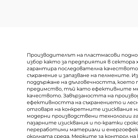
Производителът на пластмасови поднос
избор както за предприятия в сектора
гарантира последователна качеството 
съхранение и запазване на пелмените. 
поддържане на дълговечността, което 
предимство, тъй като ефективните ме
качеството. Завързаността на произво
ефективността на съхранението и лесно
отговаря на конкретните изисквания на
модерни производствени технологии га
пазарните изисквания и по-кратки сроко
переработими материали и енергоефек
околната среда. Мерките за контрол на