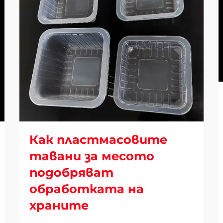
Как пластмасовите
тавани за месото
подобряват
обработката на
храните