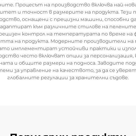
ите. Процесът на производство включва най-нов
итет и точност в размерите на продукта. Тези 
дство, оснащени с прецизни машини, способни д
се адаптират към различните стилове на пелените
рецизен контрол на температурата по време на 
остта на продукта. Модерните производители на 
ато имплементират устойчиви практики и изпо
водство често включват опции за персонализация,
ината и общите размери на подноса. Заводите п
ми за управление на качеството, за да се увер
глобалните регулации за хранителни съдове.