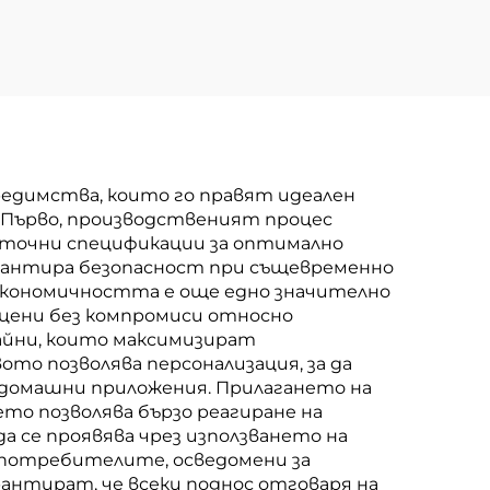
едимства, които го правят идеален
. Първо, производственият процес
 точни спецификации за оптимално
гарантира безопасност при същевременно
 Економичността е още едно значително
цени без компромиси относно
айни, които максимизират
то позволява персонализация, за да
 домашни приложения. Прилагането на
о позволява бързо реагиране на
а се проявява чрез използването на
 потребителите, осведомени за
антират, че всеки поднос отговаря на