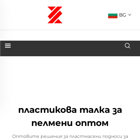
BG
пластикова талка за
пелмени оптом
Оптовите решения за пластмасени подноси за