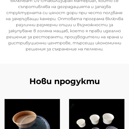
включват UV-стабилизиран материал, който се
съпротивлява на деградацията и запазва
структурната си цялост дори при често ползване
на замръзващи камери. Оптовата програма включва
различни размерни опции и възможности за
закупуване в голяма мащаб, което я прави идеално
решение за ресторанти, производители на храна и
дистрибуционни центрове, търсещи икономични
решения за съхранение на пелмени.
Нови продукти