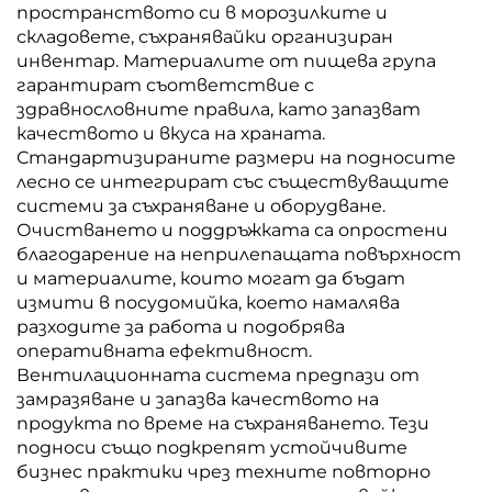
пространството си в морозилките и
складовете, съхранявайки организиран
инвентар. Материалите от пищева група
гарантират съответствие с
здравнословните правила, като запазват
качеството и вкуса на храната.
Стандартизираните размери на подносите
лесно се интегрират със съществуващите
системи за съхраняване и оборудване.
Очистването и поддръжката са опростени
благодарение на неприлепащата повърхност
и материалите, които могат да бъдат
измити в посудомийка, което намалява
разходите за работа и подобрява
оперативната ефективност.
Вентилационната система предпази от
замразяване и запазва качеството на
продукта по време на съхраняването. Тези
подноси също подкрепят устойчивите
бизнес практики чрез техните повторно