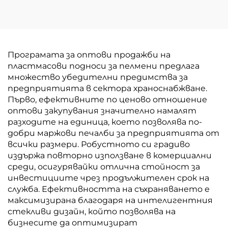
Програмата за оптови продажби на
пластмасови подноси за пелмени предлага
множество убедителни предимства за
предприятията в сектора храноснабжване.
Първо, ефективните по ценово отношение
оптови закупувания значително намалят
разходите на единица, което позволява по-
добри маржови печалби за предприятията от
всички размери. Робустното си градиво
издържа повторно използване в комерциални
среди, осигурявайки отлична стойност за
инвестициите чрез продължителен срок на
служба. Ефективността на съхраняването е
максимизирана благодаря на интелигентния
стекливи дизайн, който позволява на
бизнесите да оптимизират