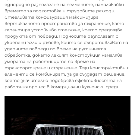
еднородно разполагане на пелмените, намалявайки
времето за подготовка и трудовите разходи.
Стегливата конфигурация максимизира
вертикалното пространство за съхранение, като
гарантира устойчиво стегляне, което предпазва
продукта от повреди. Подносите разполагат с
укрепени ъгли и ръбове, които се съпротивляват на
ударните повреди по време на рутинната
обработка, докато лекият конструкция намалява
умората на работниците по време на
транспортиране и съхранение. Тези конструктивни
елементи се комбинират, за да създадат решение,
което значително подобрява ефективността на
работния процес в комерциални кухненски среди.