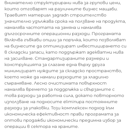
внимателно структурирани нива за групови цени,
които отговарят на различните бизнес мащаби.
Траевият материал заgradn строителство
значително удължава срока на ползване на продукта,
намалява частотата на замяна и намалява
дългосрочните операционни разходи. Програмата
включва гъвкави опции за поръчка, които позволяват
на бизнесите да оптимизират инвестицирането си
в складски запаси, като поддържат адекватни нива
на засилване. Стандартизираните размери и
конструкцията за слагане една върху друга
минимизират нуждите за складско пространство,
което може да намали разходите за хладилно
съхраняване. Лесно очистимата повърхност
намалява времето за поддръжка и свързаните с
това разходи за работна сила, докато повторното
използване на подносите eliminира постоянните
разходи за упаковки. Този комплексен подход към
икономическа ефективност прави програмата за
оптови продажби икономически предимна избор за
операции в сектора на храните.