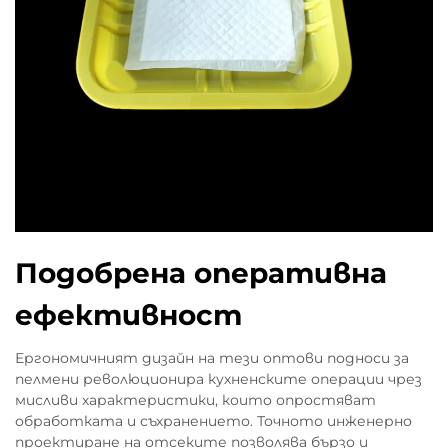
Подобрена оперативна
ефективност
Ергономичният дизайн на тези оптови подноси за
пелмени революционира кухненските операции чрез
мисливи характеристики, които опростяват
обработката и съхранението. Точното инженерно
проектиране на отсеките позволява бързо и