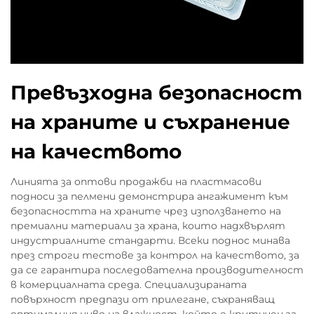
Превъзходна безопасност
на храните и съхранение
на качеството
Линията за оптови продажби на пластмасови
подноси за пелмени демонстрира ангажимент към
безопасността на храните чрез използването на
премиални материали за храна, които надхвърлят
индустриалните стандарти. Всеки поднос минава
през строги тестове за контрол на качеството, за
да се гарантира последователна производителност
в комерциалната среда. Специализираната
повърхност предпази от прилегане, съхраняващ