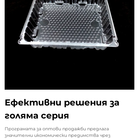
Ефективни решения за
голяма серия
Програмата за оптови продажби предлага
значителни икономически предимства чрез