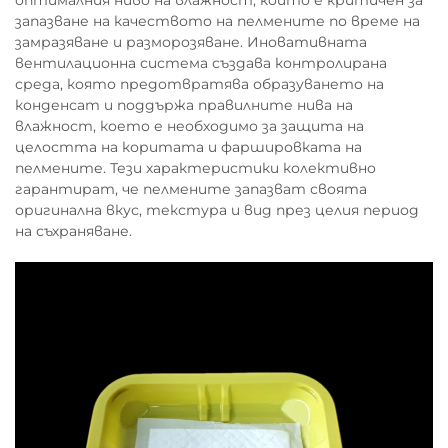
оптималния ниво на влажност, който е критичен за
запазване на качеството на пелмените по време на
замразяване и разморозяване. Иновативната
вентилационна система създава контролирана
среда, която предотвратява образуването на
конденсат и поддържа правилните нива на
влажност, което е необходимо за защита на
целостта на коритата и фаршировката на
пелмените. Тези характеристики колективно
гарантират, че пелмените запазват своята
оригинална вкус, текстура и вид през целия период
на съхраняване.