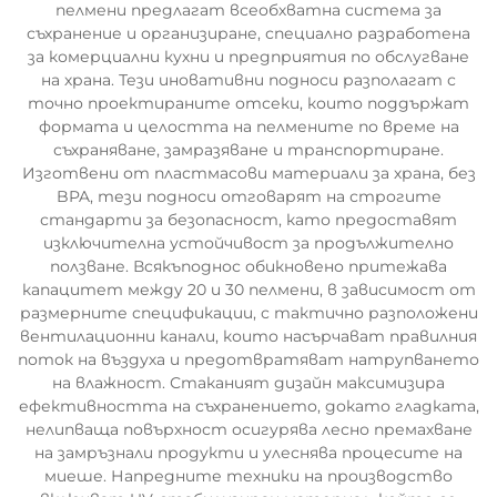
пелмени предлагат всеобхватна система за
съхранение и организиране, специално разработена
за комерциални кухни и предприятия по обслугване
на храна. Тези иновативни подноси разполагат с
точно проектираните отсеки, които поддържат
формата и целостта на пелмените по време на
съхраняване, замразяване и транспортиране.
Изготвени от пластмасови материали за храна, без
BPA, тези подноси отговарят на строгите
стандарти за безопасност, като предоставят
изключителна устойчивост за продължително
ползване. Всякъподнос обикновено притежава
капацитет между 20 и 30 пелмени, в зависимост от
размерните спецификации, с тактично разположени
вентилационни канали, които насърчават правилния
поток на въздуха и предотвратяват натрупването
на влажност. Стаканият дизайн максимизира
ефективността на съхранението, докато гладката,
нелипваща повърхност осигурява лесно премахване
на замръзнали продукти и улеснява процесите на
миеше. Напредните техники на производство