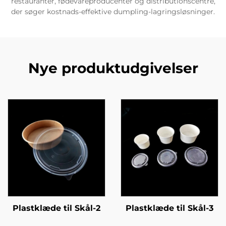
restauranter, fødevareproducenter og distributionscentre,
der søger kostnads-effektive dumpling-lagringsløsninger.
Nye produktudgivelser
Plastklæde til Skål-2
Plastklæde til Skål-3