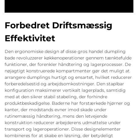
Forbedret Driftsmæssig
Effektivitet
Den ergonomiske design af disse gros handel dumpling
bade revoluzzerer køkkenoperationer gennem tænktefulde
funktioner, der forenkler håndtering og lagerprocesser. De
nøjagtigt konstruerede kompartmenter gør det muligt at
arrangere dumplings hurtigt og ensartet, hvilket reducerer
forberedelsestid og arbejdsomkostninger. Den staplbar
konfiguration maksimerer vertikalt lagerplads, samtidig
med at den sikrer stabil stabeling, der forhindre
produktbeskadigelse. Baderne har forstærkede hjørner og
kanter, der modstands evner imod skade under
rutinemæssig håndtering, mens den letvejende
konstruktion reducerer arbejderens udmattelse under
transport og lageroperationer. Disse designelementer
kombineres for at skabe en løsning, der betydeligt