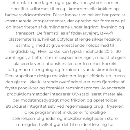
et omfattende lager- og organisationsystem, som er
specifikt udformet til brug i kommersielle køkken og
fødevarevirksomheder. Disse innovative bakker har præcist
konstruerede kompartmenter, der opretholder formerne på
og integriteten af dumlingerne under lagring, frysning og
transport. De fremstilles af fødevarvejret, BPA-fri
plastemateriale, hvilket opfylder strenge sikkerhedskrav
samtidig med at give enestående holdbarhed til
langtidsbrug. Hver bakke kan typisk indeholde 20 til 30
dumlinger, alt efter størrelsespecificeringer, med strategisk
placerede ventilationskanaler, der fremmer korrekt
luftgennemtrængning og forhindrer vandakkumulering.
Den stapelbare design maksimerer lager effektivitet, mens
den glatte, ikke-klistrende overflade sikrer nem fjernelse af
fryste produkter og forenklet rensningsproces. Avancerede
produktionsmetoder integrerer UV-stabiliseret materiale,
der modstandsdygtigt mod friktion og opretholder
strukturel integritet selv ved regelmæssig brug i fryseren.
Gros programmet inkluderer forskellige
størrelsesmuligheder og indkøbsmuligheder i store
mængder, hvilket gør det til en ideel løsning for