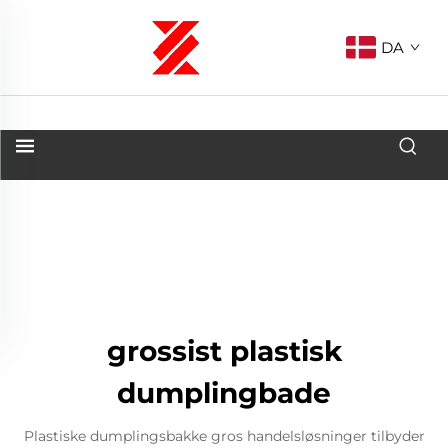
DA
grossist plastisk
dumplingbade
Plastiske dumplingsbakke gros handelsløsninger tilbyder