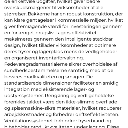
de enkeltvise udgifter, hvilket giver bedre
overskudsmargener til virksomheder af alle
størrelser. Bakkerne har en robust konstruktion, der
kan klare gentagelser i kommersielle miljøer, hvilket
giver fremragende værdi for investeringen gennem
en forlænget brugsliv. Lagers effektivitet
maksimeres gennem den intelligente stackbar
design, hvilket tillader virksomheder at optimere
deres fryser og lagerplads mens de vedligeholder
en organiseret inventarforvaltning.
Fødevaregradsmaterialerne sikrer overholdelse af
sundhedsbestemmelserne samtidig med at de
bevares madkvaliteten og smagen. De
standardiserede dimensioner faciliteter en smidig
integration med eksisterende lager- og
udstyrssystemer. Rengøring og vedligeholdelse
forenkles takket være den ikke-slimme overflade
og spisemaskine-sikre materialer, hvilket reducerer
arbejdskostnader og forbedrer driftseffektiviteten.
Ventilationssystemet forhindrer fryserbrand og
bibeholder produktkvaliteten under lagring. Disse