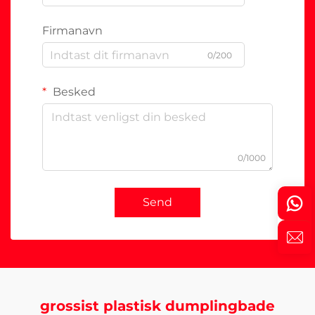
Firmanavn
0/200
Besked
0/1000
Send
grossist plastisk dumplingbade