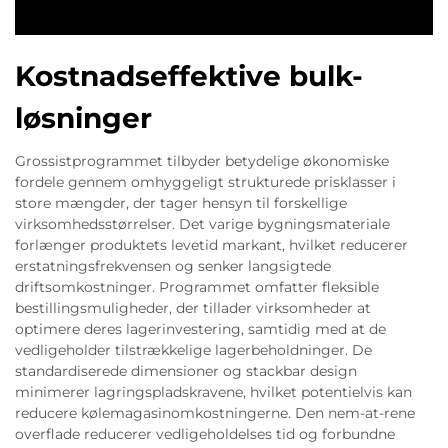
Kostnadseffektive bulk-
løsninger
Grossistprogrammet tilbyder betydelige økonomiske
fordele gennem omhyggeligt strukturede prisklasser i
store mængder, der tager hensyn til forskellige
virksomhedsstørrelser. Det varige bygningsmateriale
forlænger produktets levetid markant, hvilket reducerer
erstatningsfrekvensen og senker langsigtede
driftsomkostninger. Programmet omfatter fleksible
bestillingsmuligheder, der tillader virksomheder at
optimere deres lagerinvestering, samtidig med at de
vedligeholder tilstrækkelige lagerbeholdninger. De
standardiserede dimensioner og stackbar design
minimerer lagringspladskravene, hvilket potentielvis kan
reducere kølemagasinomkostningerne. Den nem-at-rene
overflade reducerer vedligeholdelses tid og forbundne