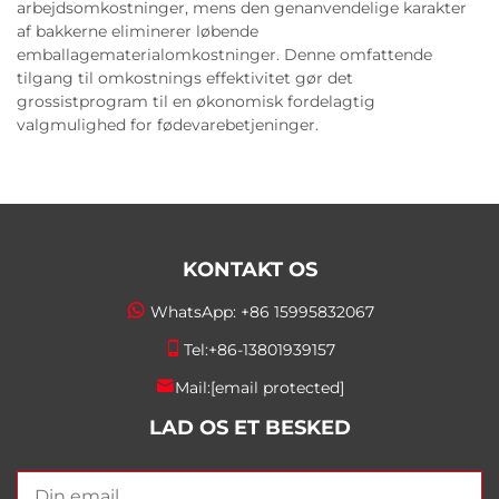
arbejdsomkostninger, mens den genanvendelige karakter
af bakkerne eliminerer løbende
emballagematerialomkostninger. Denne omfattende
tilgang til omkostnings effektivitet gør det
grossistprogram til en økonomisk fordelagtig
valgmulighed for fødevarebetjeninger.
KONTAKT OS
WhatsApp:
+86 15995832067
Tel:
+86-13801939157
Mail:
[email protected]
LAD OS ET BESKED