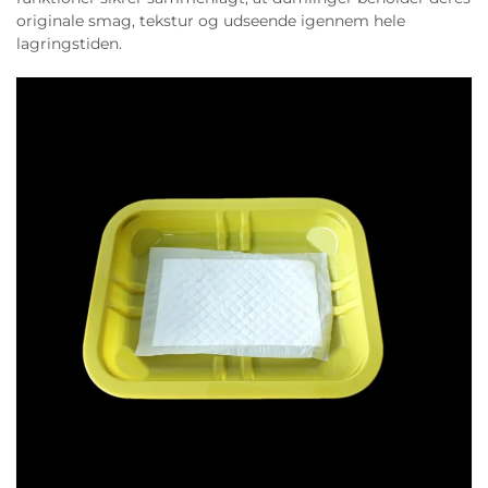
originale smag, tekstur og udseende igennem hele
lagringstiden.