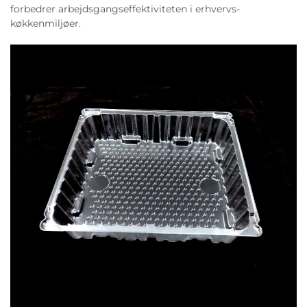
forbedrer arbejdsgangseffektiviteten i erhvervs-
køkkenmiljøer.