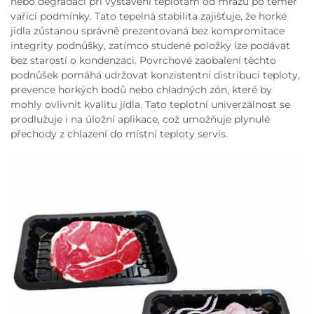
nebo degradaci při vystavení teplotám od mrazu po téměř
vařící podmínky. Tato tepelná stabilita zajišťuje, že horké
jídla zůstanou správně prezentovaná bez kompromitace
integrity podnůšky, zatímco studené položky lze podávat
bez starostí o kondenzaci. Povrchové zaobalení těchto
podnůšek pomáhá udržovat konzistentní distribuci teploty,
prevence horkých bodů nebo chladných zón, které by
mohly ovlivnit kvalitu jídla. Tato teplotní univerzálnost se
prodlužuje i na úložní aplikace, což umožňuje plynulé
přechody z chlazení do místní teploty servis.