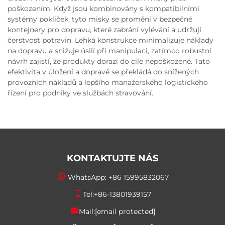
poškozením. Když jsou kombinovány s kompatibilními
systémy pokliček, tyto misky se promění v bezpečné
kontejnery pro dopravu, které zabrání vylévání a udržují
čerstvost potravin. Lehká konstrukce minimalizuje náklady
na dopravu a snižuje úsilí při manipulaci, zatímco robustní
návrh zajistí, že produkty dorazí do cíle nepoškozené. Tato
efektivita v úložení a dopravě se překládá do snížených
provozních nákladů a lepšího manažerského logistického
řízení pro podniky ve službách stravování.
KONTAKTUJTE NÁS
WhatsApp:
+86 15995832067
Tel:
+86-13801939157
Mail:
[email protected]