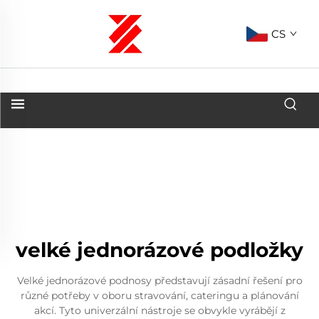
CS
velké jednorázové podložky
Velké jednorázové podnosy představují zásadní řešení pro
různé potřeby v oboru stravování, cateringu a plánování
akcí. Tyto univerzální nástroje se obvykle vyrábějí z