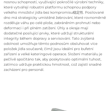
nosnou schopností, využívající pokročilé výrobní techniky,
které vytvářejí robustní platformu schopnou podpory
velkého množství jídla bez kompromisu稳定性. Posilované
dno má strategicky umístěné žebrování, které rovnoměrně
rozděluje váhu po celé ploše, zabráněním prohnutí nebo
deformaci i při plném zatížení. Úhly a okraje mají
dodatečné posilující prvky, které udržují strukturální
integrity během dopravy a servisování. Tato zvýšená
odolnost umožňuje těmto podnosům obsluhovat více
položek jídla současně, čímž jsou ideální pro bufetní
zařízení a velké kateringové operace. Složení materiálu je
pečlivě spočítáno tak, aby poskytovalo optimální tuhost,
zatímco udržuje praktickou hmotnost, což zajistí snadné
zacházení pro personál.