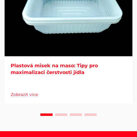
Plastová misek na maso: Tipy pro
maximalizaci čerstvosti jídla
Zobrazit více