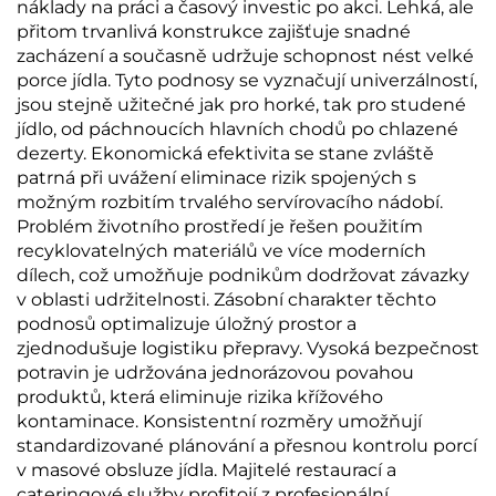
náklady na práci a časový investic po akci. Lehká, ale
přitom trvanlivá konstrukce zajišťuje snadné
zacházení a současně udržuje schopnost nést velké
porce jídla. Tyto podnosy se vyznačují univerzálností,
jsou stejně užitečné jak pro horké, tak pro studené
jídlo, od páchnoucích hlavních chodů po chlazené
dezerty. Ekonomická efektivita se stane zvláště
patrná při uvážení eliminace rizik spojených s
možným rozbitím trvalého servírovacího nádobí.
Problém životního prostředí je řešen použitím
recyklovatelných materiálů ve více moderních
dílech, což umožňuje podnikům dodržovat závazky
v oblasti udržitelnosti. Zásobní charakter těchto
podnosů optimalizuje úložný prostor a
zjednodušuje logistiku přepravy. Vysoká bezpečnost
potravin je udržována jednorázovou povahou
produktů, která eliminuje rizika křížového
kontaminace. Konsistentní rozměry umožňují
standardizované plánování a přesnou kontrolu porcí
v masové obsluze jídla. Majitelé restaurací a
cateringové služby profitojí z profesionální