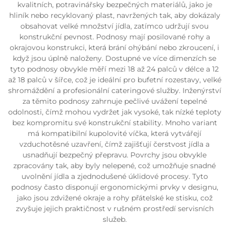
kvalitních, potravinářsky bezpečných materiálů, jako je
hliník nebo recyklovaný plast, navržených tak, aby dokázaly
obsahovat velké množství jídla, zatímco udržují svou
konstrukční pevnost. Podnosy mají posilované rohy a
okrajovou konstrukci, která brání ohýbání nebo zkroucení, i
když jsou úplně naloženy. Dostupné ve více dimenzích se
tyto podnosy obvykle měří mezi 18 až 24 palců v délce a 12
až 18 palců v šířce, což je ideální pro bufetní rozestavy, velké
shromáždění a profesionální cateringové služby. Inženýrství
za těmito podnosy zahrnuje pečlivé uvážení tepelné
odolnosti, čímž mohou vydržet jak vysoké, tak nízké teploty
bez kompromitu své konstrukční stability. Mnoho variant
má kompatibilní kupolovité víčka, která vytvářejí
vzduchotěsné uzavření, čímž zajišťují čerstvost jídla a
usnadňují bezpečný přepravu. Povrchy jsou obvykle
zpracovány tak, aby byly nelepené, což umožňuje snadné
uvolnění jídla a zjednodušené úklidové procesy. Tyto
podnosy často disponují ergonomickými prvky v designu,
jako jsou zdvižené okraje a rohy přátelské ke stisku, což
zvyšuje jejich praktičnost v rušném prostředí servisních
služeb.