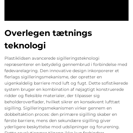
Overlegen tætnings
teknologi
Plastiklidsen avancerede sigilleringsteknologi
repræsenterer en betydelig gennembrud i forbindelse med
fødevarelagring. Den innovative design inkorporerer et
flerlags sigilleringsmekanisme, der opretter en
uigenkaldelig barriere mod luft og fugt. Dette sofistikerede
system bruger en kombination af nøjagtigt konstruerede
ridder og fleksible materialer, der tilpasser sig
beholderoverflader, hvilket sikrer en konsekvent lufttæt
sigilling. Sigilleringsmekanismen virker gennem en
dobbeltaktion proces: den primære sigilling skaber en
første barriere, mens den sekundære sigilling giver
yderligere beskyttelse mod udslipninger og forurening.