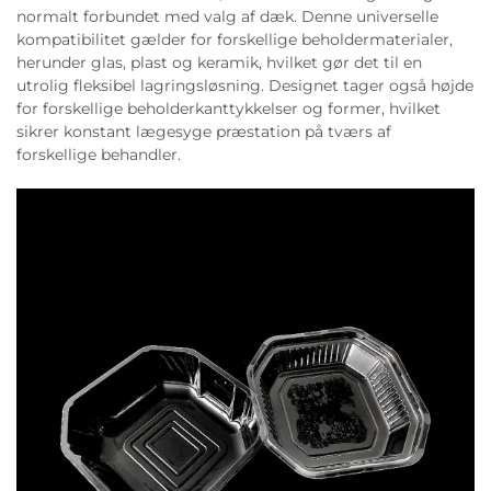
normalt forbundet med valg af dæk. Denne universelle
kompatibilitet gælder for forskellige beholdermaterialer,
herunder glas, plast og keramik, hvilket gør det til en
utrolig fleksibel lagringsløsning. Designet tager også højde
for forskellige beholderkanttykkelser og former, hvilket
sikrer konstant lægesyge præstation på tværs af
forskellige behandler.