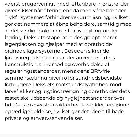
yderst brugervenligt, med lettagbare mønstre, der
giver sikker håndtering endda med våde hænder.
Trykfri systemet forhindrer vakuumlåsning, hvilket
gør det nemmere at åbne beholdere, samtidig med
at det vedligeholder en effektiv sigilling under
lagring. Dekslets stapelbare design optimerer
lagerpladsen og hjælper med at opretholde
ordnede lagersystemer. Desuden sikrer de
fødevaregradsmaterialer, der anvendes i dets
konstruktion, sikkerhed og overholdelse af
reguleringsstandarder, mens dens BPA-frie
sammensætning giver ro for sundhedsbevidste
forbrugere. Dekslets motstandsdygtighed mod
farveflekker og lugtindtrængning opretholder dets
æstetiske udseende og hygiejnestandarder over
tid. Dets dishwasher-sikkerhed forenkler rengøring
og vedligeholdelse, hvilket gør det ideelt til både
private og erhvervsanvendelser.