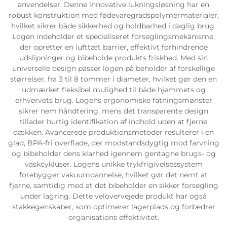
anvendelser. Denne innovative lukningsløsning har en
robust konstruktion med fødevaregradspolymermaterialer,
hvilket sikrer både sikkerhed og holdbarhed i daglig brug.
Logen indeholder et specialiseret forseglingsmekanisme,
der opretter en lufttæt barrier, effektivt forhindrende
udslipninger og bibeholde produkts friskhed. Med sin
universelle design passer logen på beholder af forskellige
størrelser, fra 3 til 8 tommer i diameter, hvilket gør den en
udmærket fleksibel mulighed til både hjemmets og
erhvervets brug. Logens ergonomiske fatningsmønster
sikrer nem håndtering, mens det transparente design
tillader hurtig identifikation af indhold uden at fjerne
dækken. Avancerede produktionsmetoder resulterer i en
glad, BPA-fri overflade, der modstandsdygtig mod farvning
og bibeholder dens klarhed igennem gentagne brugs- og
vaskcykluser. Logens unikke trykfrigivelsessystem
forebygger vakuumdannelse, hvilket gør det nemt at
fjerne, samtidig med at det bibeholder en sikker forsegling
under lagring. Dette velovervejede produkt har også
stakkegenskaber, som optimerer lagerplads og forbedrer
organisations effektivitet.