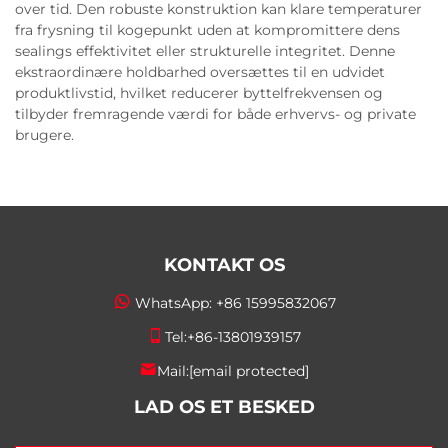
over tid. Den robuste konstruktion kan klare temperaturer
fra frysning til kogepunkt uden at kompromittere dens
sealings effektivitet eller strukturelle integritet. Denne
ekstraordinære holdbarhed oversættes til en udvidet
produktlivstid, hvilket reducerer byttelfrekvensen og
tilbyder fremragende værdi for både erhvervs- og private
brugere.
KONTAKT OS
WhatsApp:
+86 15995832067
Tel:
+86-13801939157
Mail:
[email protected]
LAD OS ET BESKED