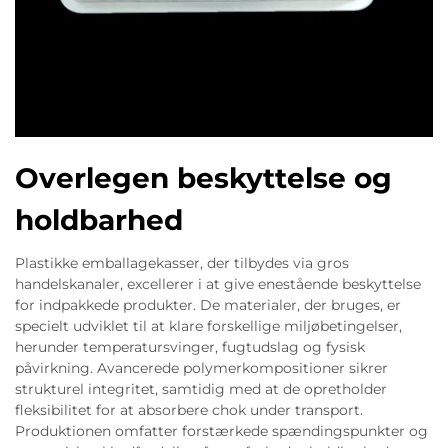
Overlegen beskyttelse og
holdbarhed
Plastikke emballagekasser, der tilbydes via gros
handelskanaler, excellerer i at give enestående beskyttelse
for indpakkede produkter. De materialer, der bruges, er
specielt udviklet til at klare forskellige miljøbetingelser,
herunder temperatursvinger, fugtudslag og fysisk
påvirkning. Avancerede polymerkompositioner sikrer
strukturel integritet, samtidig med at de opretholder
fleksibilitet for at absorbere chok under transport.
Produktionen omfatter forstærkede spændingspunkter og