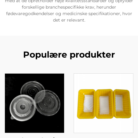
med at de opretholder høje kvalitetsstandarder og opfylder
forskellige branchespecifikke krav, herunder
fødevaregodkendelser og medicinske specifikationer, hvor
det er relevant.
Populære produkter