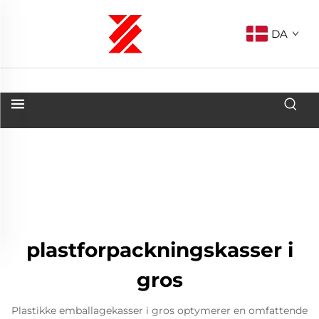
DA
plastforpackningskasser i
gros
Plastikke emballagekasser i gros optymerer en omfattende