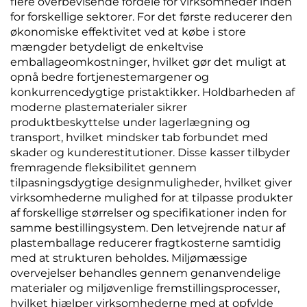
flere overbevisende fordele for virksomheder inden
for forskellige sektorer. For det første reducerer den
økonomiske effektivitet ved at købe i store
mængder betydeligt de enkeltvise
emballageomkostninger, hvilket gør det muligt at
opnå bedre fortjenestemargener og
konkurrencedygtige pristaktikker. Holdbarheden af
moderne plastematerialer sikrer
produktbeskyttelse under lagerlægning og
transport, hvilket mindsker tab forbundet med
skader og kunderestitutioner. Disse kasser tilbyder
fremragende fleksibilitet gennem
tilpasningsdygtige designmuligheder, hvilket giver
virksomhederne mulighed for at tilpasse produkter
af forskellige størrelser og specifikationer inden for
samme bestillingsystem. Den letvejrende natur af
plastemballage reducerer fragtkosterne samtidig
med at strukturen beholdes. Miljømæssige
overvejelser behandles gennem genanvendelige
materialer og miljøvenlige fremstillingsprocesser,
hvilket hjælper virksomhederne med at opfylde