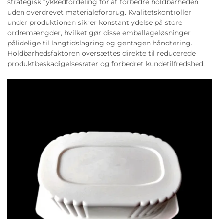
strategisk tykkedfordeling for at forbedre holdbarheden
uden overdrevet materialeforbrug. Kvalitetskontroller
under produktionen sikrer konstant ydelse på store
ordremængder, hvilket gør disse emballageløsninger
pålidelige til langtidslagring og gentagen håndtering.
Holdbarhedsfaktoren oversættes direkte til reducerede
produktbeskadigelsesrater og forbedret kundetilfredshed.