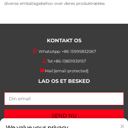
diverse emballagebehov over deres produktrække.
KONTAKT OS
WhatsApp:
+86 15995832067
Tel:
+86-13801939157
Mail:
[email protected]
LAD OS ET BESKED
SEND NU
We value your privacy