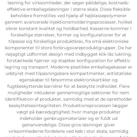
løsning for virksomheder, der søger pålidelige, kostnads-
effektive emballageløsninger i større skala. Disse fleksible
beholdere fremstilles ved hjælp af højklassepolymerer
gennem avancerede injektionsmolderingsprocesser, hvilket
sikrer konstant kvalitet og holdbarhed. Kasserne kommer i
forskellige størrelser, former og konfigurationer for at
tilpasse sig forskellige produktkrav, fra små elektroniske
komponenter til store forbrugsvareproduktgrupper. De har
nøjagtigt udformet design med indbygget klik-lås lukning,
forstærkede hjørner og staplbar konfiguration for effektiv
lagring og transport. Moderne plastikke emballagekasser er
udstyret med tilpasningsbare kompartmenter, antistatiske
egenskaber til følsomme elektronikartikler og
fugtbeskyttende barriérer for at beskytte indholdet. Flere
muligheder inkluderer gennemsigtige sektioner for nem
identifikation af produkter, samtidig med at de opretholder
beskyttelsesintegriteten. Produktionsprocessen lægger
vægt på bæredygtighed, hvor mange produkter
indeholder genbrugsmaterialer og er fuldt ud
genanvendelige. Disse gros-løsninger giver
virksomhederne fordelene ved køb i stor skala, samtidig