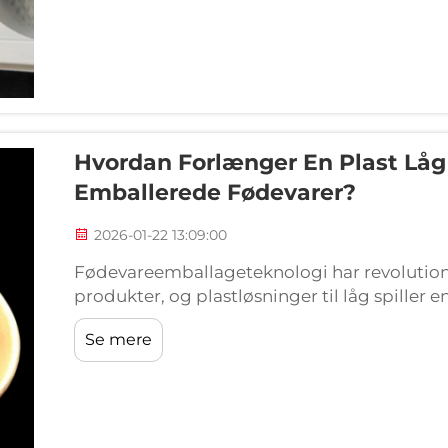
Hvordan Forlænger En Plast Lå
Emballerede Fødevarer?
2026-01-22 13:09:00
Fødevareemballageteknologi har revolution
produkter, og plastløsninger til låg spiller 
holdbarheden inden for forskellige fødevar
Se mere
længere vedvarende friskhed, reduceret...