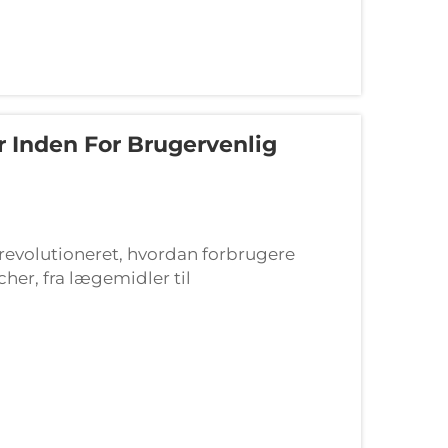
 Inden For Brugervenlig
revolutioneret, hvordan forbrugere
her, fra lægemidler til
ningsdesign kombinerer forbedret
ner...