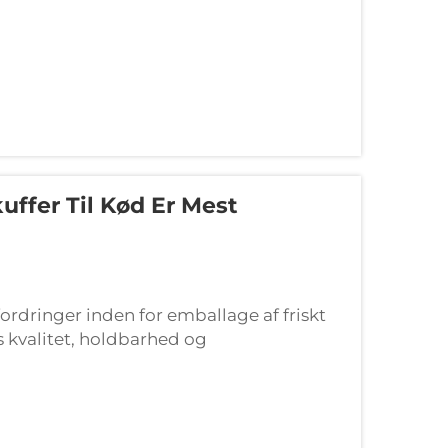
uffer Til Kød Er Mest
ordringer inden for emballage af friskt
s kvalitet, holdbarhed og
kflekskuffert til kød til kommerciel
fikke funktioner...