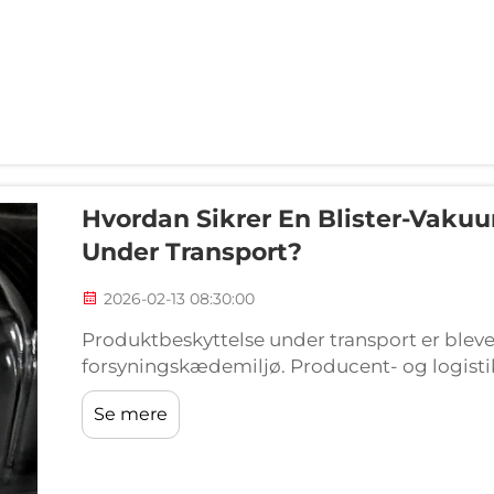
Hvordan Sikrer En Blister-Vak
Under Transport?
2026-02-13 08:30:00
Produktbeskyttelse under transport er blevet
forsyningskædemiljø. Producent- og logisti
pres for at sikre, at deres produkter ankommer 
Se mere