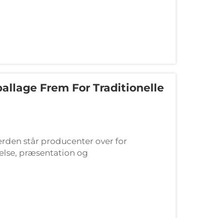
llage Frem For Traditionelle
den står producenter over for
lse, præsentation og
 moderne blæseemballageløsninger og
 forme emballagebranchen...