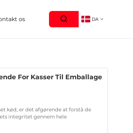
ontakt os
DA
rende For Kasser Til Emballage
et kød, er det afgørende at forstå de
ktets integritet gennem hele
 kød står over for unikke udfordringer