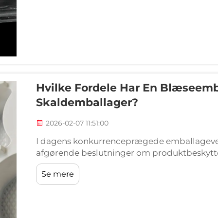
Hvilke Fordele Har En Blæseemba
Skaldemballager?
2026-02-07 11:51:00
I dagens konkurrenceprægede emballagever
afgørende beslutninger om produktbeskytte
omkostningseffektivitet. Debatten mellem
Se mere
traditionelle skaldæsker fortsætter med at