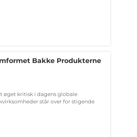
uumformet Bakke Produkterne
 øget kritisk i dagens globale
kvirksomheder står over for stigende
til desti­nationen i fejlfri stand...