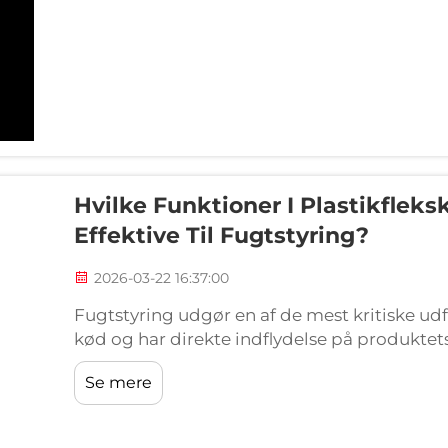
Hvilke Funktioner I Plastikfleksk
Effektive Til Fugtstyring?
2026-03-22 16:37:00
Fugtstyring udgør en af de mest kritiske udf
kød og har direkte indflydelse på produktet
forbrugersikkerhed. Når man vælger en plasti
Se mere
brug, er det afgørende at forstå, hvilke speci