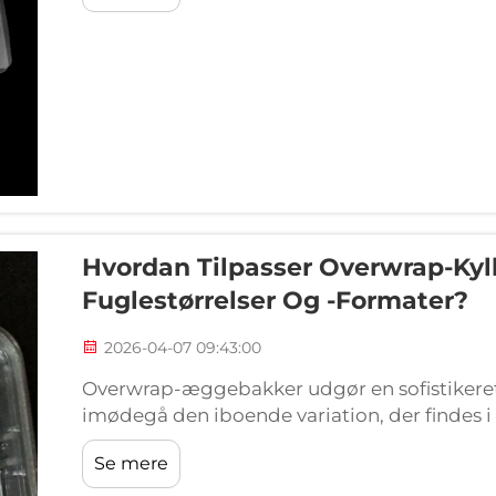
Hvordan Tilpasser Overwrap-Kyll
Fuglestørrelser Og -formater?
2026-04-07 09:43:00
Overwrap-æggebakker udgør en sofistikeret 
imødegå den iboende variation, der findes i
til standardiserede varer, der opretholder k
Se mere
fjerkræprodukter unikke udfordringer...