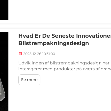
Hvad Er De Seneste Innovationer
Blistrempakningsdesign
2025-12-26 10:31:00
Udviklingen af blistrempakningsdesign har 
interagerer med produkter på tværs af branc
forbrugerelektronik. Moderne blistrempak
Se mere
funktionalitet med brugercentrerede funktio