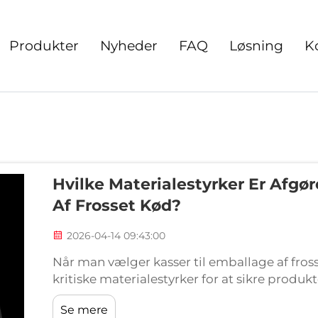
Produkter
Nyheder
FAQ
Løsning
K
Hvilke Materialestyrker Er Afgø
Af Frosset Kød?
2026-04-14 09:43:00
Når man vælger kasser til emballage af fross
kritiske materialestyrker for at sikre produ
distributionsprocessen i koldkæden. Frosset
Se mere
under opbevaring...