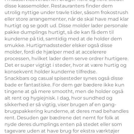
disse kassemolder. Restauranters finder dem
utrolig nyttige under travle tider, såsom frokostrush
eller store arrangementer, når de skal have mad klar
hurtigt og se godt ud. Disse molder lader personale
pakke dumplings hurtigt, så de kan få dem til
kunderne på tid, samtidig med at de holder dem
smukke. Hurtigmadssteder elsker også disse
molder, fordi de hjælper med at accelerere
processen, hvilket lader dem serve ordrer hurtigere.
Det er super vigtigt i steder, hvor at være hurtig og
konsekvent holder kunderne tilfredse.
Snackbars og casual spisesteder synes også disse
bade er fantastiske. For dem gør bædere ikke kun
tingene at gå mere smootht, men de holder også
alt rent og hygiejnisk. I dag, hvor sundhed og
sikkerhed er så vigtig, viser brugen af en gang-
brugspakkering kunderne, at deres mad behandles
rent. Desuden gør bædrene det nemt for folk at
nyde deres dumplings enten på stedet eller som
tagevare uden at have brug for ekstra værktøjer