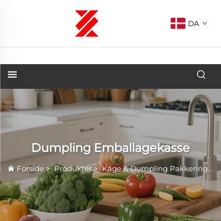
DA
Dumpling Emballagekasse
Forside
>
Produkter
>
Kage & Dumpling Pakkering
>