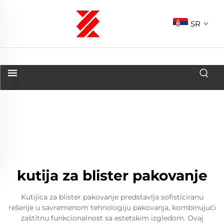
SR
kutija za blister pakovanje
Kutijica za blister pakovanje predstavlja sofisticiranu
rešenje u savremenom tehnologiju pakovanja, kombinujući
zaštitnu funkcionalnost sa estetskim izgledom. Ovaj