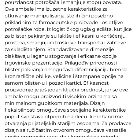
pouzdanost potrošača i smanjuje stopu povrata.
Ove ambale ima izuzetne karakteristike za
otkrivanje manipulisanja, što ih čini posebno
prikladnim za farmaceutske proizvode i osjetljive
potrošačke robe. Iz logističkog ugla gledišta, kutijice
za blister pakiranje su lakiše i efikasni u korišćenju
prostora, smanjujući troškove transporta i zahteve
za skladištanjem. Standardizovane dimenzije
olakšavaju laganu stogovanje i efikasne opcije
trgovinske prezentacije. Prilagođiv prirodnosti
blister pakiranja omogućava diferencijaciju brenda
kroz različite oblike, veličine i štampane opcije na
samom blister-u i pozadi kartici. Efikasnost
proizvodnje je još jedan ključni prednost, jer se ove
ambale mogu proizvoditi visokim brzinama sa
minimalnom gubitkom materijala. Dizajn
fleksibilnosti omogućava specijalne karakteristike
poput svojstava otpornih na decu ili mehanizme
otvaranja prijateljskih starijim osobama. Za prodavce,
dizajn sa ružičastim otvorom omogućava versatile
opcije promocije robe, dok kompaktna priroda