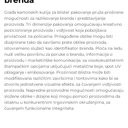
brenda
Građa kartonskih kutija za blister pakovanje pruža proširene
mogućnosti za razlikovanje brenda i predstavljanje
proizvoda. Tri dimenzije pakovanja omogućavaju kreativno
pozicioniranje proizvoda i vidljivost koja poboljšava
privlačnost na policama. Prilagođene oblike mogu biti
dizajnirane tako da savršeno prate oblike proizvoda,
istovremeno služeći kao identifikator brenda. Ploča na ledu
nudi veliku površinu za poruke o brandu, informacije o
proizvodu i marketinške komunikacije, sa visokokvalitetnim
štampačkim opcijama uključujući metalične boje, spot UV
oblaganje i embosovanje. Prozirnost blistra može biti
modifikovana različitim završcima i tontovima kako bi se
stvorile jedinstvene vizuelne efekte, sa čuvanjem vidljivosti
proizvoda. Napredne proizvodne mogućnosti omogućavaju
složene oblike i dizajne koji mogu pomoći proizvodima da
istaknu u konkurentnim trgovinskim okruženjima, sa
čuvanjem funkcionalne integriteta.