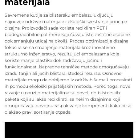
materijala
Savremene kutije za blistersku embalazu uključuju
najnovije održive materijale i ekološki svestranje principe
dizajna. Proizvođači sada koriste recikliran PET i
biodegradabilne polimere koji čuvaju iste zaštitne osobine
dok smanjuju uticaj na okoliš. Proces optimizacije dizajna
fokusira se na smanjenje materijala kroz inovativno
strukturno inženjerstvo, rezultujući embalazama koje
koriste manje plastike dok zadržavaju jačinu i
funkcionalnost. Napredne tehničke metode omogućavaju
izradu tanjih ali jačih blistara, štedeći resurse. Osnovne
materijale mogu da dobijemo iz održivih šuma i procesirati
ih pomoću ekološki prijateljskih metoda. Pored toga, nove
razvoje u nauzi o materijalima su doveli do blisterskih
paketa koji su lakše reciklirati, sa nekim dizajnima koji
omogućavaju odvojnu raspakivanje komponenti kako bi se
olakšao pravi sortiranje otpada.