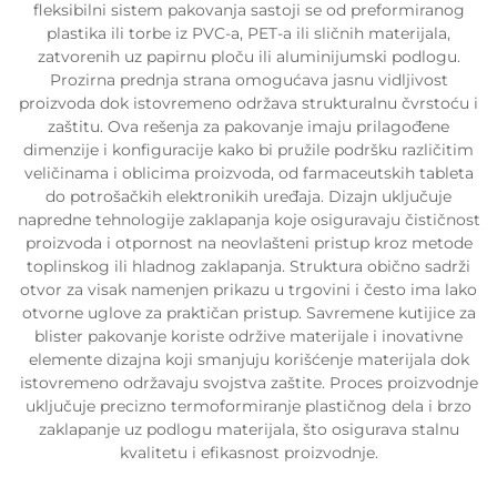
fleksibilni sistem pakovanja sastoji se od preformiranog
plastika ili torbe iz PVC-a, PET-a ili sličnih materijala,
zatvorenih uz papirnu ploču ili aluminijumski podlogu.
Prozirna prednja strana omogućava jasnu vidljivost
proizvoda dok istovremeno održava strukturalnu čvrstoću i
zaštitu. Ova rešenja za pakovanje imaju prilagođene
dimenzije i konfiguracije kako bi pružile podršku različitim
veličinama i oblicima proizvoda, od farmaceutskih tableta
do potrošačkih elektronikih uređaja. Dizajn uključuje
napredne tehnologije zaklapanja koje osiguravaju čističnost
proizvoda i otpornost na neovlašteni pristup kroz metode
toplinskog ili hladnog zaklapanja. Struktura obično sadrži
otvor za visak namenjen prikazu u trgovini i često ima lako
otvorne uglove za praktičan pristup. Savremene kutijice za
blister pakovanje koriste održive materijale i inovativne
elemente dizajna koji smanjuju korišćenje materijala dok
istovremeno održavaju svojstva zaštite. Proces proizvodnje
uključuje precizno termoformiranje plastičnog dela i brzo
zaklapanje uz podlogu materijala, što osigurava stalnu
kvalitetu i efikasnost proizvodnje.