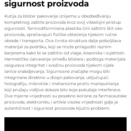
sigurnost proizvoda
Kutija za blister pakovanje iznijema u obezbeđivanju
kompletnog zaštite proizvoda kroz svoj višeslojni pristup
sigurnosti. Termodiformirana plastika čini zaštitni štit oko
proizvoda, sprečavajući fizičke oštećenja tijekom ručne
obrade i transporta. Ova čvrsta struktura dalje poboljšava
materijal za podršku, koji se može prilagoditi raznim
barjerama kako bi se zaštitio od vlage, kiseonika i svjetlosti.
Hermetičko zatvaranje između blistera i podloga materijala
osigurava integritet i svežinu proizvoda tijekom cijele
lanice snabdjevanja. Sigurnosne značajke mogu biti
integrirane direktno u dizajn pakovanja, uključujući
holografiju, mikrotisk i mehanizme protiv manipuliranja
koji pružaju vidljive dokaze bilo koje pokušaje interferece.
Ove mjerne vrijednosti su posebno korisne za farmaceutske
proizvode, elektroniku i artikle visoke vrijednosti gdje je
autentičnost i sigurnost proizvoda ključni problemi.