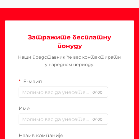
Затражите бесплатну
понуду
Наши представник ће вас контактирати
у наредном периоду.
Е-маил
0/100
Име
0/100
Назив компаније