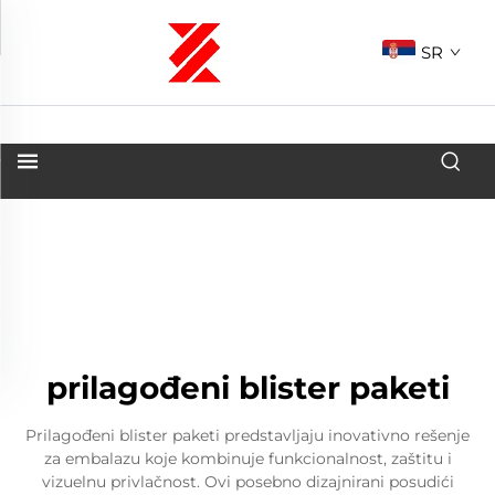
SR
prilagođeni blister paketi
Prilagođeni blister paketi predstavljaju inovativno rešenje
za embalazu koje kombinuje funkcionalnost, zaštitu i
vizuelnu privlačnost. Ovi posebno dizajnirani posudići