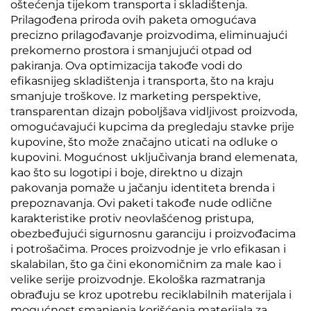
oštećenja tijekom transporta i skladištenja.
Prilagođena priroda ovih paketa omogućava
precizno prilagođavanje proizvodima, eliminuajući
prekomerno prostora i smanjujući otpad od
pakiranja. Ova optimizacija takođe vodi do
efikasnijeg skladištenja i transporta, što na kraju
smanjuje troškove. Iz marketing perspektive,
transparentan dizajn poboljšava vidljivost proizvoda,
omogućavajući kupcima da pregledaju stavke prije
kupovine, što može značajno uticati na odluke o
kupovini. Mogućnost uključivanja brand elemenata,
kao što su logotipi i boje, direktno u dizajn
pakovanja pomaže u jačanju identiteta brenda i
prepoznavanja. Ovi paketi takođe nude odlične
karakteristike protiv neovlašćenog pristupa,
obezbeđujući sigurnosnu garanciju i proizvođacima
i potrošačima. Proces proizvodnje je vrlo efikasan i
skalabilan, što ga čini ekonomičnim za male kao i
velike serije proizvodnje. Ekološka razmatranja
obrađuju se kroz upotrebu reciklabilnih materijala i
mogućnost smanjenja korišćenja materijala za