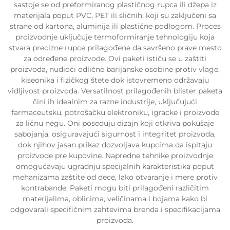
sastoje se od preformiranog plastičnog rupca ili džepa iz
materijala poput PVC, PET ili sličnih, koji su zaključeni sa
strane od kartona, aluminija ili plastične podlogom. Proces
proizvodnje uključuje termoformiranje tehnologiju koja
stvara precizne rupce prilagođene da savršeno prave mesto
za određene proizvode. Ovi paketi ističu se u zaštiti
proizvoda, nudioći odlične barijanske osobine protiv vlage,
kiseonika i fizičkog štete dok istovremeno održavaju
vidljivost proizvoda. Versatilnost prilagođenih blister paketa
čini ih idealnim za razne industrije, uključujući
farmaceutsku, potrošačku elektroniku, igracke i proizvode
za ličnu negu. Oni poseduju dizajn koji otkriva pokušaje
sabojanja, osiguravajući sigurnost i integritet proizvoda,
dok njihov jasan prikaz dozvoljava kupcima da ispitaju
proizvode pre kupovine. Napredne tehnike proizvodnje
omogućavaju ugradnju specijalnih karakteristika poput
mehanizama zaštite od dece, lako otvaranje i mere protiv
kontrabande. Paketi mogu biti prilagođeni različitim
materijalima, oblicima, veličinama i bojama kako bi
odgovarali specifičnim zahtevima brenda i specifikacijama
proizvoda.