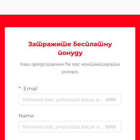
Затражите бесплатну
понуду
Наш представник ће вас контактирати
ускоро.
Email
0/100
Name
0/100