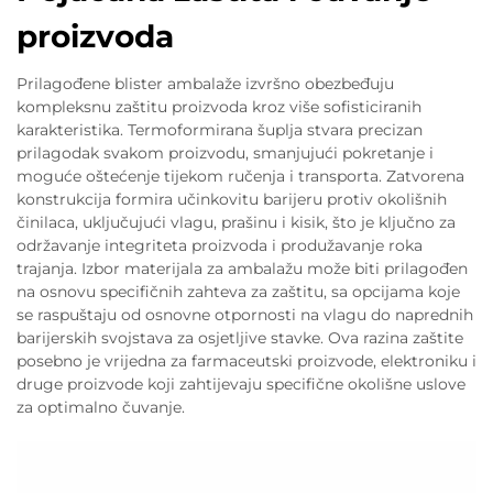
proizvoda
Prilagođene blister ambalaže izvršno obezbeđuju
kompleksnu zaštitu proizvoda kroz više sofisticiranih
karakteristika. Termoformirana šuplja stvara precizan
prilagodak svakom proizvodu, smanjujući pokretanje i
moguće oštećenje tijekom ručenja i transporta. Zatvorena
konstrukcija formira učinkovitu barijeru protiv okolišnih
činilaca, uključujući vlagu, prašinu i kisik, što je ključno za
održavanje integriteta proizvoda i produžavanje roka
trajanja. Izbor materijala za ambalažu može biti prilagođen
na osnovu specifičnih zahteva za zaštitu, sa opcijama koje
se raspuštaju od osnovne otpornosti na vlagu do naprednih
barijerskih svojstava za osjetljive stavke. Ova razina zaštite
posebno je vrijedna za farmaceutski proizvode, elektroniku i
druge proizvode koji zahtijevaju specifične okolišne uslove
za optimalno čuvanje.