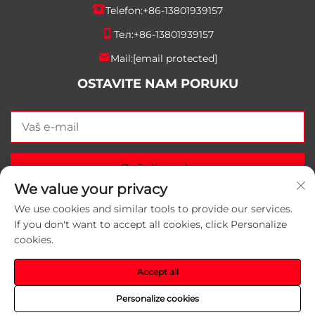
Telefon:
+86-13801939157
Тел:
+86-13801939157
Mail:
[email protected]
OSTAVITE NAM PORUKU
Pošalji sada
We value your privacy
We use cookies and similar tools to provide our services.
If you don't want to accept all cookies, click Personalize
Autorska prava © 2025 Suzhou Yunlei Packaging
cookies.
Materials Co., Ltd. Sva prava zadržana.
Politika
privatnosti
Accept all
Personalize cookies