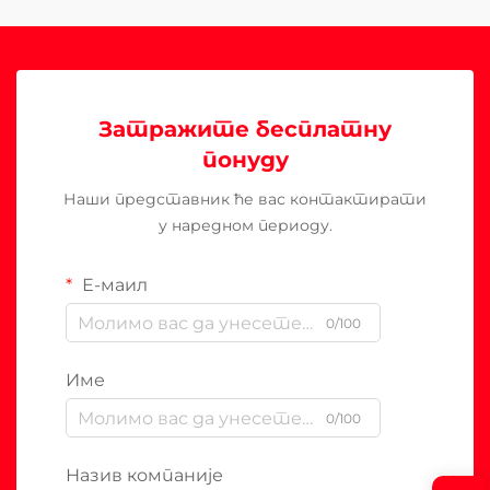
Затражите бесплатну
понуду
Наши представник ће вас контактирати
у наредном периоду.
Е-маил
0/100
Име
0/100
Назив компаније