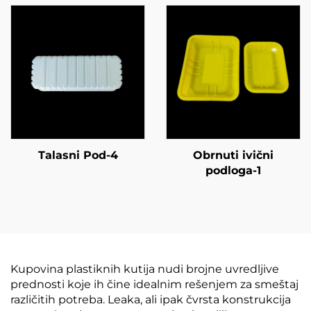
Talasni Pod-4
Obrnuti ivični
podloga-1
Kupovina plastiknih kutija nudi brojne uvredljive
prednosti koje ih čine idealnim rešenjem za smeštaj
različitih potreba. Leaka, ali ipak čvrsta konstrukcija