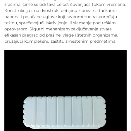
zracima, čime se održava celost čuvanjača tokom vremena.
Konstrukcija ima dvostruki debljinu zidova na tačkama
napona i pojačane uglove koji ravnomerno raspoređuju
težinu, sprečavajući iskrivljenje ili slamanje pod teškim
optovarom. Sigurni mehanizam zaključavanja stvara
efikasan pregrad od prašine, vlage i štetnih organizama,
pružajući kompleksnu zaštitu smeštenim predmetima.