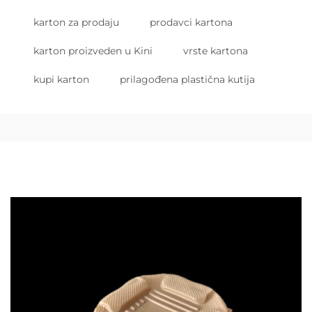
karton za prodaju
prodavci kartona
karton proizveden u Kini
vrste kartona
kupi karton
prilagođena plastična kutija