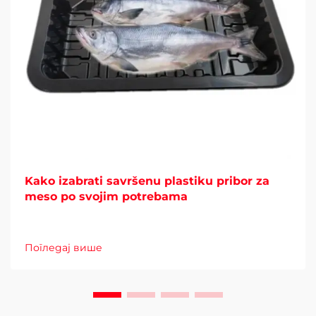
Kako izabrati savršenu plastiku pribor za
meso po svojim potrebama
Погледај више