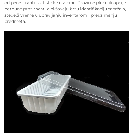
od pene ili anti-statističke osobine. Prozirne ploče ili opcije
potpune prozirnosti olakšavaju brzu identifikaciju sadržaja,
štedeći vreme u upravljanju inventarom i preuzimanju
predmeta.