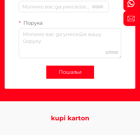
0/200
Порука
0/1000
Пошаљи
kupi karton