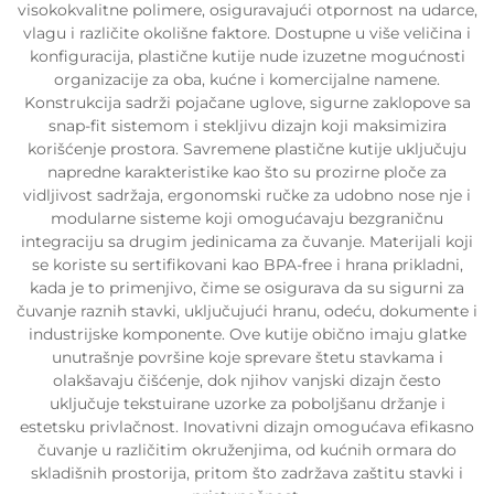
visokokvalitne polimere, osiguravajući otpornost na udarce,
vlagu i različite okolišne faktore. Dostupne u više veličina i
konfiguracija, plastične kutije nude izuzetne mogućnosti
organizacije za oba, kućne i komercijalne namene.
Konstrukcija sadrži pojačane uglove, sigurne zaklopove sa
snap-fit sistemom i stekljivu dizajn koji maksimizira
korišćenje prostora. Savremene plastične kutije uključuju
napredne karakteristike kao što su prozirne ploče za
vidljivost sadržaja, ergonomski ručke za udobno nose nje i
modularne sisteme koji omogućavaju bezgraničnu
integraciju sa drugim jedinicama za čuvanje. Materijali koji
se koriste su sertifikovani kao BPA-free i hrana prikladni,
kada je to primenjivo, čime se osigurava da su sigurni za
čuvanje raznih stavki, uključujući hranu, odeću, dokumente i
industrijske komponente. Ove kutije obično imaju glatke
unutrašnje površine koje sprevare štetu stavkama i
olakšavaju čišćenje, dok njihov vanjski dizajn često
uključuje tekstuirane uzorke za poboljšanu držanje i
estetsku privlačnost. Inovativni dizajn omogućava efikasno
čuvanje u različitim okruženjima, od kućnih ormara do
skladišnih prostorija, pritom što zadržava zaštitu stavki i