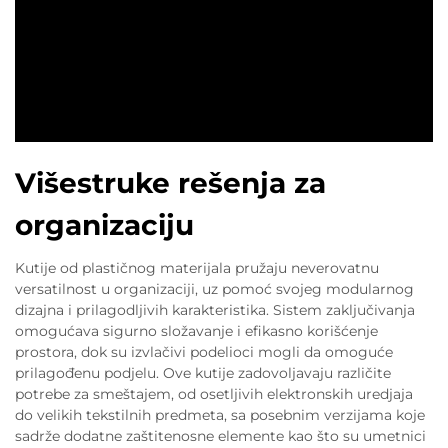
Višestruke rešenja za
organizaciju
Kutije od plastičnog materijala pružaju neverovatnu
versatilnost u organizaciji, uz pomoć svojeg modularnog
dizajna i prilagodljivih karakteristika. Sistem zaključivanja
omogućava sigurno složavanje i efikasno korišćenje
prostora, dok su izvlačivi podelioci mogli da omoguće
prilagođenu podjelu. Ove kutije zadovoljavaju različite
potrebe za smeštajem, od osetljivih elektronskih uredjaja
do velikih tekstilnih predmeta, sa posebnim verzijama koje
sadrže dodatne zaštitenosne elemente kao što su umetnici