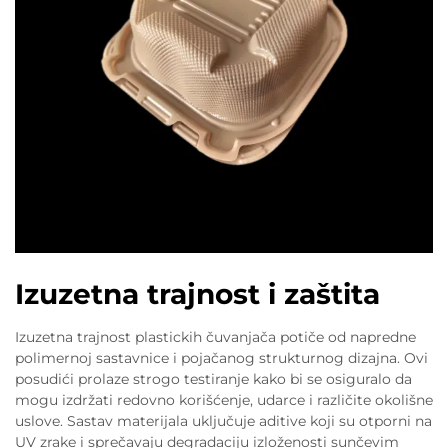
Izuzetna trajnost i zaštita
Izuzetna trajnost plastickih čuvanjača potiče od napredne
polimernoj sastavnice i pojačanog strukturnog dizajna. Ovi
posudići prolaze strogo testiranje kako bi se osiguralo da
mogu izdržati redovno korišćenje, udarce i različite okolišne
uslove. Sastav materijala uključuje aditive koji su otporni na
UV zrake i sprečavaju degradaciju izloženosti sunčevim