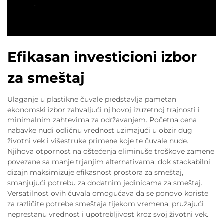
Efikasan investicioni izbor
za smeštaj
Ulaganje u plastikne čuvale predstavlja pametan
ekonomski izbor zahvaljući njihovoj izuzetnoj trajnosti i
minimalnim zahtevima za održavanjem. Početna cena
nabavke nudi odličnu vrednost uzimajući u obzir dug
životni vek i višestruke primene koje te čuvale nude.
Njihova otpornost na oštećenja eliminuše troškove zamene
povezane sa manje trjanjim alternativama, dok stackabilni
dizajn maksimizuje efikasnost prostora za smeštaj,
smanjujući potrebu za dodatnim jedinicama za smeštaj.
Versatilnost ovih čuvala omogućava da se ponovo koriste
za različite potrebe smeštaja tijekom vremena, pružajući
neprestanu vrednost i upotrebljivost kroz svoj životni vek.