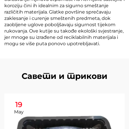
koroziju čini ih idealnim za sigurno smeštanje
različitih materijala. Glatke površine sprečavaju
zaklesanje i curenje smeštenih predmeta, dok
zaobljene uglove poboljšavaju sigurnost tijekom
rukovanja. Ove kutije su takođe ekološki svjestranje,
jer mnoge su izrađene od reciklabilnih materijala i
mogu se više puta ponovo upotrebljavati.
Савети и трикови
19
May