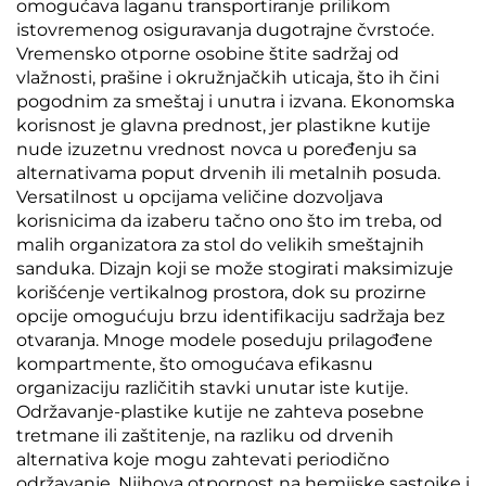
omogućava laganu transportiranje prilikom
istovremenog osiguravanja dugotrajne čvrstoće.
Vremensko otporne osobine štite sadržaj od
vlažnosti, prašine i okružnjačkih uticaja, što ih čini
pogodnim za smeštaj i unutra i izvana. Ekonomska
korisnost je glavna prednost, jer plastikne kutije
nude izuzetnu vrednost novca u poređenju sa
alternativama poput drvenih ili metalnih posuda.
Versatilnost u opcijama veličine dozvoljava
korisnicima da izaberu tačno ono što im treba, od
malih organizatora za stol do velikih smeštajnih
sanduka. Dizajn koji se može stogirati maksimizuje
korišćenje vertikalnog prostora, dok su prozirne
opcije omogućuju brzu identifikaciju sadržaja bez
otvaranja. Mnoge modele poseduju prilagođene
kompartmente, što omogućava efikasnu
organizaciju različitih stavki unutar iste kutije.
Održavanje-plastike kutije ne zahteva posebne
tretmane ili zaštitenje, na razliku od drvenih
alternativa koje mogu zahtevati periodično
održavanje. Njihova otpornost na hemijske sastojke i